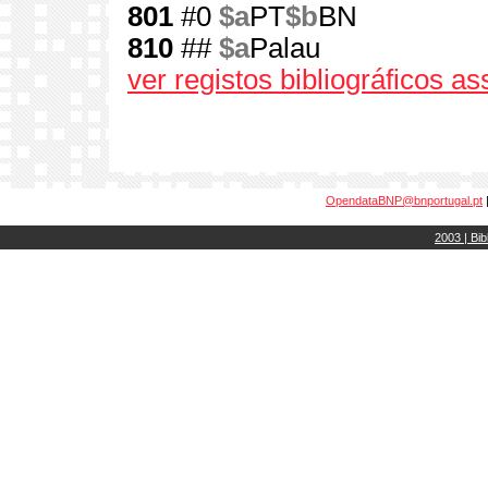
801
#0
$a
PT
$b
BN
810
##
$a
Palau
ver registos bibliográficos a
OpendataBNP@bnportugal.pt
2003 | Bib