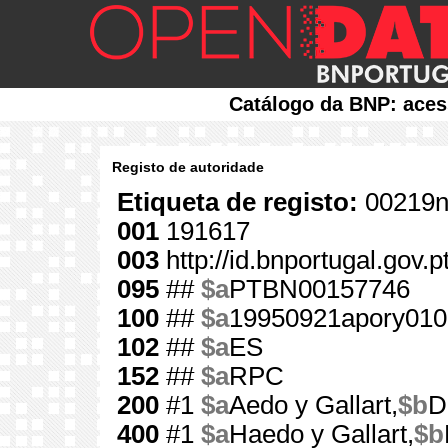
Catálogo da BNP: aces
Registo de autoridade
Etiqueta de registo:
00219n
001
191617
003
http://id.bnportugal.gov.
095
##
$a
PTBN00157746
100
##
$a
19950921apory010
102
##
$a
ES
152
##
$a
RPC
200
#1
$a
Aedo y Gallart,
$b
D
400
#1
$a
Haedo y Gallart,
$b