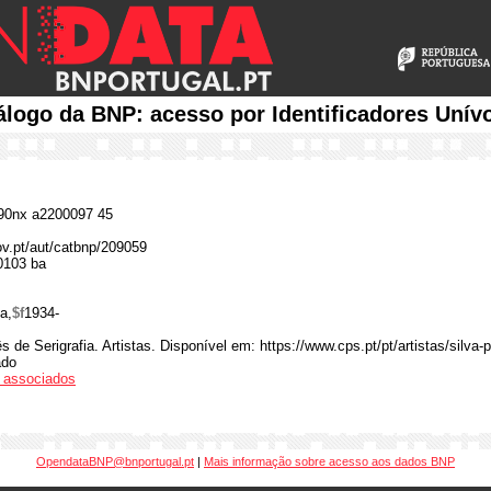
álogo da BNP: acesso por Identificadores Unív
0nx a2200097 45
gov.pt/aut/catbnp/209059
0103 ba
a,
$f
1934-
 de Serigrafia. Artistas. Disponível em: https://www.cps.pt/pt/artistas/silva-
ado
os associados
OpendataBNP@bnportugal.pt
|
Mais informação sobre acesso aos dados BNP