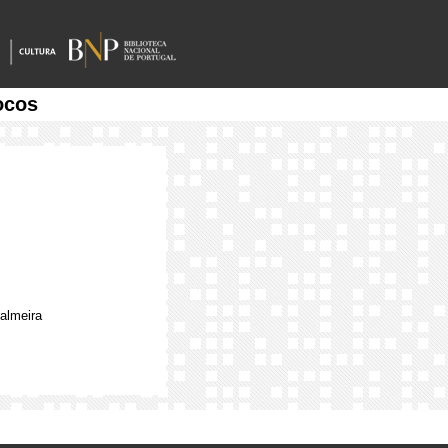
ocos
palmeira