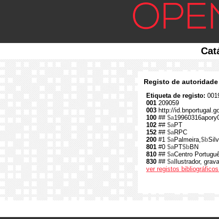
Cat
Registo de autoridade
Etiqueta de registo:
0019
001
209059
003
http://id.bnportugal.
100
##
$a
19960316apory
102
##
$a
PT
152
##
$a
RPC
200
#1
$a
Palmeira,
$b
Silv
801
#0
$a
PT
$b
BN
810
##
$a
Centro Português
830
##
$a
Ilustrador, grav
ver registos bibliográfic