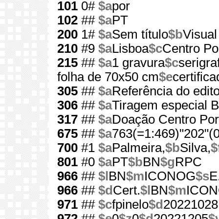
101
0#
$a
por
102
##
$a
PT
200
1#
$a
Sem título
$b
Visual
210
#9
$a
Lisboa
$c
Centro Por
215
##
$a
1 gravura
$c
serigraf
folha de 70x50 cm
$e
certific
305
##
$a
Referência do edit
306
##
$a
Tiragem especial 
317
##
$a
Doação Centro Port
675
##
$a
763(=1:469)"202"(0
700
#1
$a
Palmeira,
$b
Silva,
$
801
#0
$a
PT
$b
BN
$g
RPC
966
##
$l
BN
$m
ICONOG
$s
E
966
##
$d
Cert.
$l
BN
$m
ICO
971
##
$c
fpinelo
$d
20221028
972
##
$e
0
$z
0
$d
20221205
$