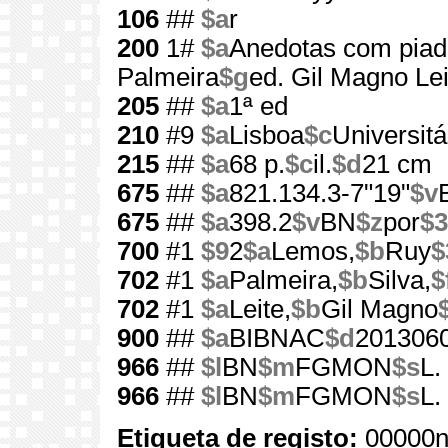
106
##
$a
r
200
1#
$a
Anedotas com pia
Palmeira
$g
ed. Gil Magno Lei
205
##
$a
1ª ed
210
#9
$a
Lisboa
$c
Universitá
215
##
$a
68 p.
$c
il.
$d
21 cm
675
##
$a
821.134.3-7"19"
$v
675
##
$a
398.2
$v
BN
$z
por
$3
700
#1
$9
2
$a
Lemos,
$b
Ruy
$
702
#1
$a
Palmeira,
$b
Silva,
$
702
#1
$a
Leite,
$b
Gil Magno
900
##
$a
BIBNAC
$d
201306
966
##
$l
BN
$m
FGMON
$s
L.
966
##
$l
BN
$m
FGMON
$s
L.
Etiqueta de registo:
00000n