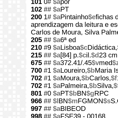
101
0#
$a
por
102
##
$a
PT
200
1#
$a
Pintainho
$e
fichas 
aprendizagem da leitura e es
Carlos de Moura, Silva Palm
205
##
$a
6ª ed
210
#9
$a
Lisboa
$c
Didáctica,
215
##
$a
[84] p.
$c
il.
$d
23 cm
675
##
$a
372.41/.45
$v
med
$
700
#1
$a
Loureiro,
$b
Maria I
702
#1
$a
Moura,
$b
Carlos,
$f
702
#1
$a
Palmeira,
$b
Silva,
$
801
#0
$a
PT
$b
BN
$g
RPC
966
##
$l
BN
$m
FGMON
$s
S.
997
##
$a
BIBEOD
998
##
$a
FSE39 - 00168