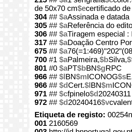
de 50x70 cm
$e
certificado de
304
##
$a
Assinada e datada
305
##
$a
Referência do edit
306
##
$a
Tiragem especial :
317
##
$a
Doação Centro Port
675
##
$a
76(=1:469)"202"(08
700
#1
$a
Palmeira,
$b
Silva,
$
801
#0
$a
PT
$b
BN
$g
RPC
966
##
$l
BN
$m
ICONOG
$s
E
966
##
$d
Cert.
$l
BN
$m
ICO
971
##
$c
fpinelo
$d
20240311
972
##
$d
20240416
$v
cvalen
Etiqueta de registo:
00254n
001
2160569
003
http://id.bnportugal.gov.