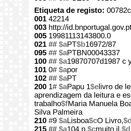
Etiqueta de registo:
00782c
001
42214
003
http://id.bnportugal.gov.
005
19981113143800.0
021
##
$a
PT
$b
16972/87
095
##
$a
PTBN00043337
100
##
$a
19870707d1987 c 
101
0#
$a
por
102
##
$a
PT
200
1#
$a
Papu 1
$e
livro de l
aprendizagem da leitura e es
trabalho
$f
Maria Manuela Bo
Silva Palmeira
210
#9
$a
Lisboa
$c
O Livro,
$
215
##
$a
104 p.
$c
muito il.
$d