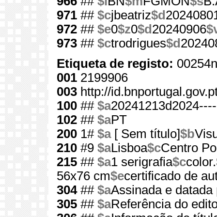
966
##
$l
BN
$m
FGMON
$s
B.
971
##
$c
jbeatriz
$d
2024080
972
##
$e
0
$z
0
$d
20240906
$
973
##
$c
trodrigues
$d
20240
Etiqueta de registo:
00254n
001
2199906
003
http://id.bnportugal.gov.
100
##
$a
20241213d2024---
102
##
$a
PT
200
1#
$a
[ Sem título]
$b
Visu
210
#9
$a
Lisboa
$c
Centro Por
215
##
$a
1 serigrafia
$c
color.
56x76 cm
$e
certificado de au
304
##
$a
Assinada e datada 
305
##
$a
Referência do edit