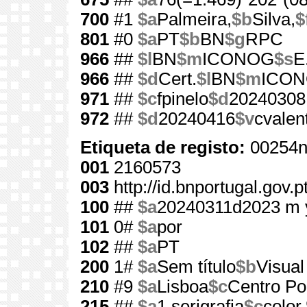
700
#1
$a
Palmeira,
$b
Silva,
$
801
#0
$a
PT
$b
BN
$g
RPC
966
##
$l
BN
$m
ICONOG
$s
E
966
##
$d
Cert.
$l
BN
$m
ICO
971
##
$c
fpinelo
$d
20240308
972
##
$d
20240416
$v
cvalen
Etiqueta de registo:
00254n
001
2160573
003
http://id.bnportugal.gov.
100
##
$a
20240311d2023 m 
101
0#
$a
por
102
##
$a
PT
200
1#
$a
Sem título
$b
Visual
210
#9
$a
Lisboa
$c
Centro Por
215
##
$a
1 serigrafia
$c
color.