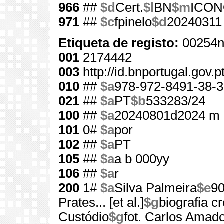
966
##
$d
Cert.
$l
BN
$m
ICO
971
##
$c
fpinelo
$d
20240311
Etiqueta de registo:
00254n
001
2174442
003
http://id.bnportugal.gov.
010
##
$a
978-972-8491-38-3
021
##
$a
PT
$b
533283/24
100
##
$a
20240801d2024 m 
101
0#
$a
por
102
##
$a
PT
105
##
$a
a b 000yy
106
##
$a
r
200
1#
$a
Silva Palmeira
$e
90
Prates... [et al.]
$g
biografia c
Custódio
$g
fot. Carlos Amado..