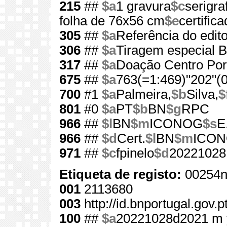
215
##
$a
1 gravura
$c
serigraf
folha de 76x56 cm
$e
certific
305
##
$a
Referência do edit
306
##
$a
Tiragem especial 
317
##
$a
Doação Centro Port
675
##
$a
763(=1:469)"202"(0
700
#1
$a
Palmeira,
$b
Silva,
$
801
#0
$a
PT
$b
BN
$g
RPC
966
##
$l
BN
$m
ICONOG
$s
E
966
##
$d
Cert.
$l
BN
$m
ICO
971
##
$c
fpinelo
$d
20221028
Etiqueta de registo:
00254n
001
2113680
003
http://id.bnportugal.gov.
100
##
$a
20221028d2021 m 