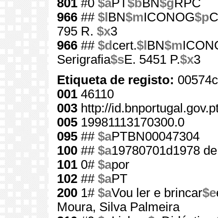
801
#0
$a
PT
$b
BN
$g
RPC
966
##
$l
BN
$m
ICONOG
$p
C
795 R.
$x
3
966
##
$d
cert.
$l
BN
$m
ICON
Serigrafia
$s
E. 5451 P.
$x
3
Etiqueta de registo:
00574c
001
46110
003
http://id.bnportugal.gov.
005
19981113170300.0
095
##
$a
PTBN00047304
100
##
$a
19780701d1978 de
101
0#
$a
por
102
##
$a
PT
200
1#
$a
Vou ler e brincar
$e
Moura, Silva Palmeira