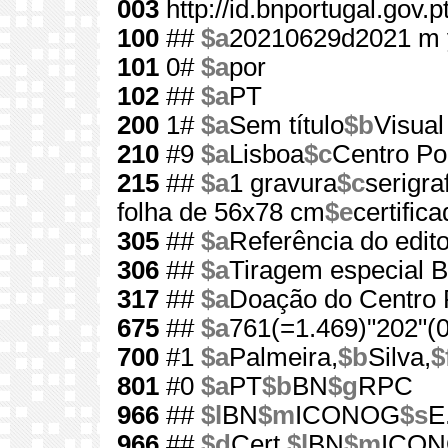
003
http://id.bnportugal.gov.
100
##
$a
20210629d2021 m 
101
0#
$a
por
102
##
$a
PT
200
1#
$a
Sem título
$b
Visual
210
#9
$a
Lisboa
$c
Centro Por
215
##
$a
1 gravura
$c
serigra
folha de 56x78 cm
$e
certific
305
##
$a
Referência do edit
306
##
$a
Tiragem especial 
317
##
$a
Doação do Centro P
675
##
$a
761(=1.469)"202"(0
700
#1
$a
Palmeira,
$b
Silva,
$
801
#0
$a
PT
$b
BN
$g
RPC
966
##
$l
BN
$m
ICONOG
$s
E
966
##
$d
Cert.
$l
BN
$m
ICO