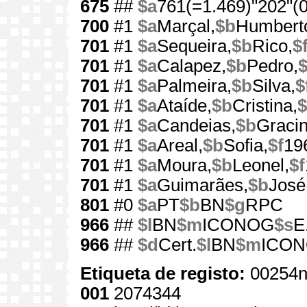
675
##
$a
761(=1.469)"202"(0
700
#1
$a
Marçal,
$b
Humbert
701
#1
$a
Sequeira,
$b
Rico,
$
701
#1
$a
Calapez,
$b
Pedro,
$
701
#1
$a
Palmeira,
$b
Silva,
$
701
#1
$a
Ataíde,
$b
Cristina,
$
701
#1
$a
Candeias,
$b
Gracin
701
#1
$a
Areal,
$b
Sofia,
$f
19
701
#1
$a
Moura,
$b
Leonel,
$f
701
#1
$a
Guimarães,
$b
José
801
#0
$a
PT
$b
BN
$g
RPC
966
##
$l
BN
$m
ICONOG
$s
E
966
##
$d
Cert.
$l
BN
$m
ICO
Etiqueta de registo:
00254n
001
2074344