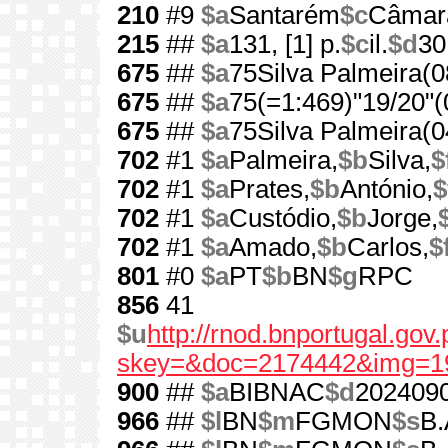
210
#9
$a
Santarém
$c
Câmara
215
##
$a
131, [1] p.
$c
il.
$d
30
675
##
$a
75Silva Palmeira(0
675
##
$a
75(=1:469)"19/20"(
675
##
$a
75Silva Palmeira(0
702
#1
$a
Palmeira,
$b
Silva,
$
702
#1
$a
Prates,
$b
António,
$
702
#1
$a
Custódio,
$b
Jorge,
702
#1
$a
Amado,
$b
Carlos,
$
801
#0
$a
PT
$b
BN
$g
RPC
856
41
$u
http://rnod.bnportugal.go
skey=&doc=2174442&img=1
900
##
$a
BIBNAC
$d
202409
966
##
$l
BN
$m
FGMON
$s
B.