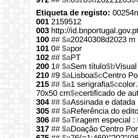
Etiqueta de registo:
00254n
001
2159512
003
http://id.bnportugal.gov.
100
##
$a
20240308d2023 m 
101
0#
$a
por
102
##
$a
PT
200
1#
$a
Sem título
$b
Visual
210
#9
$a
Lisboa
$c
Centro Por
215
##
$a
1 serigrafia
$c
color.
70x50 cm
$e
certificado de au
304
##
$a
Assinada e datada
305
##
$a
Referência do edit
306
##
$a
Tiragem especial :
317
##
$a
Doação Centro Port
675
##
$a
76(=1:469)"202"(08