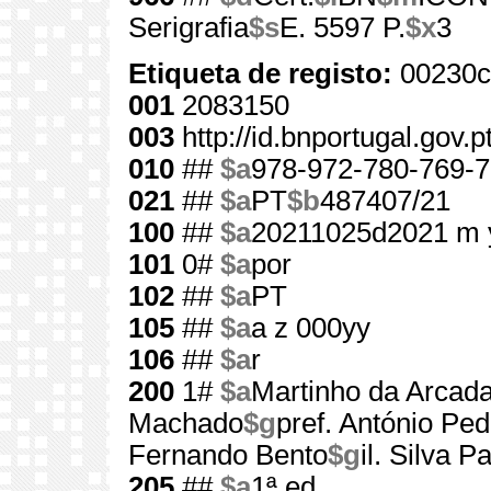
Serigrafia
$s
E. 5597 P.
$x
3
Etiqueta de registo:
00230c
001
2083150
003
http://id.bnportugal.gov.
010
##
$a
978-972-780-769-7
021
##
$a
PT
$b
487407/21
100
##
$a
20211025d2021 m 
101
0#
$a
por
102
##
$a
PT
105
##
$a
a z 000yy
106
##
$a
r
200
1#
$a
Martinho da Arcad
Machado
$g
pref. António Ped
Fernando Bento
$g
il. Silva P
205
##
$a
1ª ed