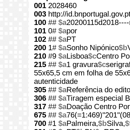
001
2028460
003
http://id.bnportugal.gov.
100
##
$a
20200115d2018---
101
0#
$a
por
102
##
$a
PT
200
1#
$a
Sonho Nipónico
$b
210
#9
$a
Lisboa
$c
Centro Por
215
##
$a
1 gravura
$c
serigra
55x65,5 cm em folha de 55x
autenticidade
305
##
$a
Referência do edit
306
##
$a
Tiragem especial 
317
##
$a
Doação Centro Port
675
##
$a
76(=1:469)"201"(08
700
#1
$a
Palmeira,
$b
Silva,
$