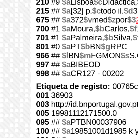
210
#9
$a
Lisboa
$c
Didáctica,
215
##
$a
[32] p.
$c
todo il.
$d
3
675
##
$a
372
$v
med
$z
por
$3
700
#1
$a
Moura,
$b
Carlos,
$f
701
#1
$a
Palmeira,
$b
Silva,
$
801
#0
$a
PT
$b
BN
$g
RPC
966
##
$l
BN
$m
FGMON
$s
S.
997
##
$a
BIBEOD
998
##
$a
CR127 - 00202
Etiqueta de registo:
00765c
001
36903
003
http://id.bnportugal.gov.
005
19981112171500.0
095
##
$a
PTBN00037906
100
##
$a
19851001d1985 k 