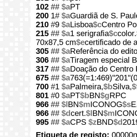
102
##
$a
PT
200
1#
$a
Guardiã de S. Paul
210
#9
$a
Lisboa
$c
Centro Por
215
##
$a
1 serigrafia
$c
color.
70x87,5 cm
$e
certificado de 
305
##
$a
Referência do edit
306
##
$a
Tiragem especial 
317
##
$a
Doação do Centro P
675
##
$a
763(=1:469)"201"(0
700
#1
$a
Palmeira,
$b
Silva,
$
801
#0
$a
PT
$b
BN
$g
RPC
966
##
$l
BN
$m
ICONOG
$s
E
966
##
$d
cert.
$l
BN
$m
ICON
995
##
$a
CPS
$z
BND
$d
201
Etiqueta de registo:
00000n