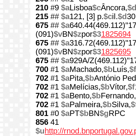
210
#9
$a
Lisboa
$c
Âncora,
$
215
##
$a
121, [3] p.
$c
il.
$d
30
675
##
$a
640.44(469.112)"1
(091)
$v
BN
$z
por
$3
1825694
675
##
$a
316.72(469.112)"1
(091)
$v
BN
$z
por
$3
1825695
675
##
$a
929A/Z(469.112)"1
700
#1
$a
Machado,
$b
Luís,
$
702
#1
$a
Pita,
$b
António Ped
702
#1
$a
Melícias,
$b
Vítor,
$f
702
#1
$a
Bento,
$b
Fernando,
702
#1
$a
Palmeira,
$b
Silva,
$
801
#0
$a
PT
$b
BN
$g
RPC
856
41
$u
http://rnod.bnportugal.go