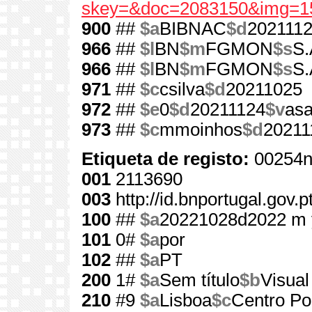
skey=&doc=2083150&img=1
900
##
$a
BIBNAC
$d
202111
966
##
$l
BN
$m
FGMON
$s
S.
966
##
$l
BN
$m
FGMON
$s
S.
971
##
$c
csilva
$d
20211025
972
##
$e
0
$d
20211124
$v
asa
973
##
$c
mmoinhos
$d
20211
Etiqueta de registo:
00254n
001
2113690
003
http://id.bnportugal.gov.
100
##
$a
20221028d2022 m 
101
0#
$a
por
102
##
$a
PT
200
1#
$a
Sem título
$b
Visual
210
#9
$a
Lisboa
$c
Centro Por