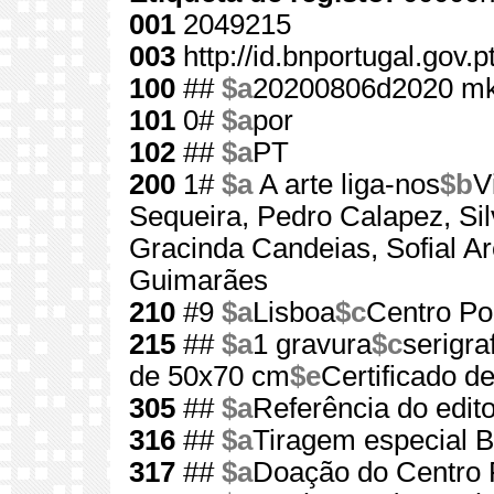
001
2049215
003
http://id.bnportugal.gov.
100
##
$a
20200806d2020 mk
101
0#
$a
por
102
##
$a
PT
200
1#
$a
A arte liga-nos
$b
V
Sequeira, Pedro Calapez, Sil
Gracinda Candeias, Sofial Ar
Guimarães
210
#9
$a
Lisboa
$c
Centro Por
215
##
$a
1 gravura
$c
serigraf
de 50x70 cm
$e
Certificado d
305
##
$a
Referência do edit
316
##
$a
Tiragem especial 
317
##
$a
Doação do Centro P