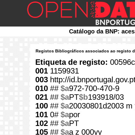
Catálogo da BNP: aces
Registos Bibliográficos associados ao registo 
Etiqueta de registo:
00596c
001
1159931
003
http://id.bnportugal.gov.
010
##
$a
972-700-470-9
021
##
$a
PT
$b
193918/03
100
##
$a
20030801d2003 m 
101
0#
$a
por
102
##
$a
PT
105
##
$a
a z 000yy