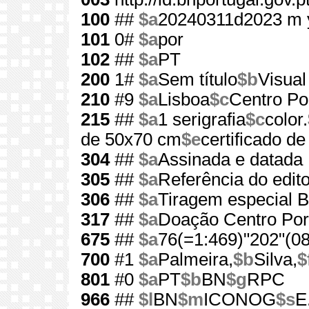
100
##
$a
20240311d2023 m 
101
0#
$a
por
102
##
$a
PT
200
1#
$a
Sem título
$b
Visual
210
#9
$a
Lisboa
$c
Centro Por
215
##
$a
1 serigrafia
$c
color.
de 50x70 cm
$e
certificado de
304
##
$a
Assinada e datada
305
##
$a
Referência do edit
306
##
$a
Tiragem especial 
317
##
$a
Doação Centro Port
675
##
$a
76(=1:469)"202"(08
700
#1
$a
Palmeira,
$b
Silva,
$
801
#0
$a
PT
$b
BN
$g
RPC
966
##
$l
BN
$m
ICONOG
$s
E