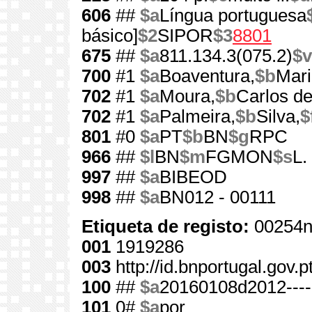
606
##
$a
Língua portuguesa
básico]
$2
SIPOR
$3
8801
675
##
$a
811.134.3(075.2)
$v
700
#1
$a
Boaventura,
$b
Mar
702
#1
$a
Moura,
$b
Carlos d
702
#1
$a
Palmeira,
$b
Silva,
$
801
#0
$a
PT
$b
BN
$g
RPC
966
##
$l
BN
$m
FGMON
$s
L.
997
##
$a
BIBEOD
998
##
$a
BN012 - 00111
Etiqueta de registo:
00254n
001
1919286
003
http://id.bnportugal.gov.
100
##
$a
20160108d2012---
101
0#
$a
por