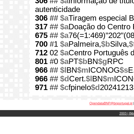
306
##
$a
Informação de título
autenticidade
306
##
$a
Tiragem especial 
317
##
$a
Doação do Centro P
675
##
$a
76(=1:469)"202"(08
700
#1
$a
Palmeira,
$b
Silva,
$
712
02
$a
Centro Português d
801
#0
$a
PT
$b
BN
$g
RPC
966
##
$l
BN
$m
ICONOG
$s
E
966
##
$d
Cert.
$l
BN
$m
ICO
971
##
$c
fpinelo
$d
20241213
OpendataBNP@bnportugal.pt
2003 | Bib