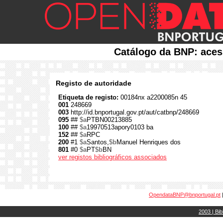
Catálogo da BNP: aces
Registo de autoridade
Etiqueta de registo:
00184nx a2200085n 45
001
248669
003
http://id.bnportugal.gov.pt/aut/catbnp/248669
095
##
$a
PTBN00213885
100
##
$a
19970513apory0103 ba
152
##
$a
RPC
200
#1
$a
Santos,
$b
Manuel Henriques dos
801
#0
$a
PT
$b
BN
ver registos bibliográficos associados
OpendataBNP@bnportugal.pt
2003 | Bib