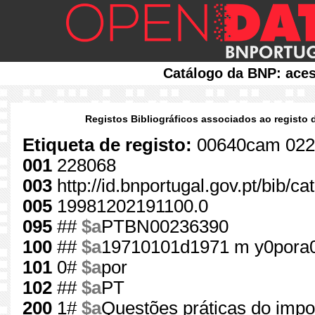
Catálogo da BNP: aces
Registos Bibliográficos associados ao registo 
Etiqueta de registo:
00640cam 022
001
228068
003
http://id.bnportugal.gov.pt/bib/c
005
19981202191100.0
095
##
$a
PTBN00236390
100
##
$a
19710101d1971 m y0pora
101
0#
$a
por
102
##
$a
PT
200
1#
$a
Questões práticas do impo