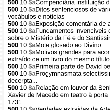
500
10
$a
Compendiária instituição d
500
10
$a
Ditos sentenciosos de vár
vocábulos e notícias
500
10
$a
Exposição comentária de 
500
10
$a
Fundamentos invencíveis 
sobre o Mistério da Fé e do Santíss
500
10
$a
Mote glosado ao Divino
500
10
$a
Motivos grandes para ac
extraído de um livro do mesmo título
500
10
$a
Primeira parte de David pe
500
10
$a
Progymnasmata selectissim
decerpta...
500
10
$a
Relação em louvor da Sen
Xavier de Macedo em teatro à porta 
1731
500
10
$a
Verdades extraidas da Arte