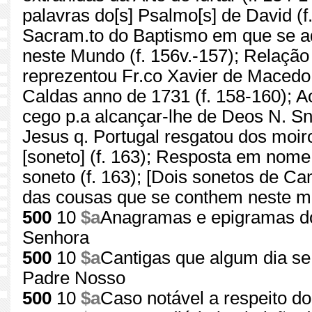
palavras do[s] Psalmo[s] de David (f
Sacram.to do Baptismo em que se 
neste Mundo (f. 156v.-157); Relação
reprezentou Fr.co Xavier de Macedo 
Caldas anno de 1731 (f. 158-160); Ao
cego p.a alcançar-lhe de Deos N. Sn
Jesus q. Portugal resgatou dos moi
[soneto] (f. 163); Resposta em nom
soneto (f. 163); [Dois sonetos de Cam
das cousas que se conthem neste man
500
10
$a
Anagramas e epigramas do
Senhora
500
10
$a
Cantigas que algum dia s
Padre Nosso
500
10
$a
Caso notável a respeito d