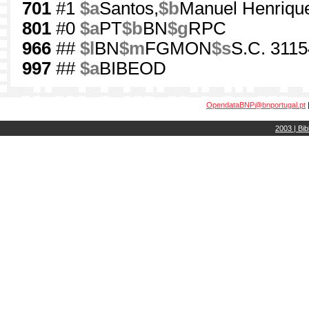
701
#1
$a
Santos,
$b
Manuel Henriqu
801
#0
$a
PT
$b
BN
$g
RPC
966
##
$l
BN
$m
FGMON
$s
S.C. 3115
997
##
$a
BIBEOD
OpendataBNP@bnportugal.pt
2003 | Bib