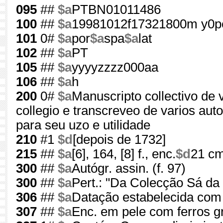
095
##
$a
PTBN01011486
100
##
$a
19981012f17321800m y0p
101
0#
$a
por
$a
spa
$a
lat
102
##
$a
PT
105
##
$a
yyyyzzzz000aa
106
##
$a
h
200
0#
$a
Manuscripto collectivo de 
collegio e transcreveo de varios au
para seu uzo e utilidade
210
#1
$d
[depois de 1732]
215
##
$a
[6], 164, [8] f., enc.
$d
21 c
300
##
$a
Autógr. assin. (f. 97)
300
##
$a
Pert.: "Da Colecção Sá da 
306
##
$a
Datação estabelecida com 
307
##
$a
Enc. em pele com ferros gr