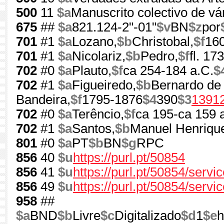
500
11
$a
Manuscrito colectivo de vá
675
##
$a
821.124-2"-01"
$v
BN
$z
por
701
#1
$a
Lozano,
$b
Christobal,
$f
16
701
#1
$a
Nicolariz,
$b
Pedro,
$f
fl. 17
702
#0
$a
Plauto,
$f
ca 254-184 a.C.
$
702
#1
$a
Figueiredo,
$b
Bernardo de
Bandeira,
$f
1795-1876
$4
390
$3
1391
702
#0
$a
Terêncio,
$f
ca 195-ca 159 
702
#1
$a
Santos,
$b
Manuel Henriqu
801
#0
$a
PT
$b
BN
$g
RPC
856
40
$u
https://purl.pt/50854
856
41
$u
https://purl.pt/50854/serv
856
49
$u
https://purl.pt/50854/servi
958
##
$a
BND
$b
Livre
$c
Digitalizado
$d
1
$e
h