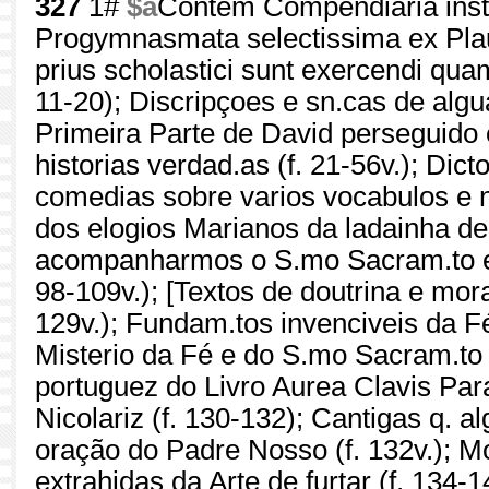
327
1#
$a
Contém Compendiaria instit
Progymnasmata selectissima ex Plaut
prius scholastici sunt exercendi quam
11-20); Discripçoes e sn.cas de alg
Primeira Parte de David perseguido 
historias verdad.as (f. 21-56v.); Dic
comedias sobre varios vocabulos e n
dos elogios Marianos da ladainha de 
acompanharmos o S.mo Sacram.to ext
98-109v.); [Textos de doutrina e moral
129v.); Fundam.tos invenciveis da 
Misterio da Fé e do S.mo Sacram.to 
portuguez do Livro Aurea Clavis Par
Nicolariz (f. 130-132); Cantigas q. 
oração do Padre Nosso (f. 132v.); Mo
extrahidas da Arte de furtar (f. 134