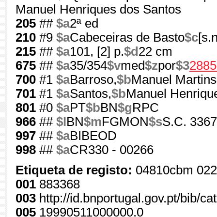
Manuel Henriques dos Santos
205
##
$a
2ª ed
210
#9
$a
Cabeceiras de Basto
$c
[s.n
215
##
$a
101, [2] p.
$d
22 cm
675
##
$a
35/354
$v
med
$z
por
$3
2885
700
#1
$a
Barroso,
$b
Manuel Martins
701
#1
$a
Santos,
$b
Manuel Henriqu
801
#0
$a
PT
$b
BN
$g
RPC
966
##
$l
BN
$m
FGMON
$s
S.C. 3367
997
##
$a
BIBEOD
998
##
$a
CR330 - 00266
Etiqueta de registo:
04810cbm 022
001
883368
003
http://id.bnportugal.gov.pt/bib/c
005
19990511000000.0