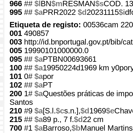
966
##
$l
BN
$m
RESMAN
$s
COD. 1
995
##
$a
PRR2022
$d
20231115
$i
df
Etiqueta de registo:
00536cam 220
001
490857
003
http://id.bnportugal.gov.pt/bib/c
005
19990101000000.0
095
##
$a
PTBN00693661
100
##
$a
19950224d1969 km y0por
101
0#
$a
por
102
##
$a
PT
200
1#
$a
Questões práticas de impo
Santos
210
#9
$a
[S.l.
$c
s.n.],
$d
1969
$e
Chav
215
##
$a
89 p., 7 f.
$d
22 cm
700
#1
$a
Barroso,
$b
Manuel Martins