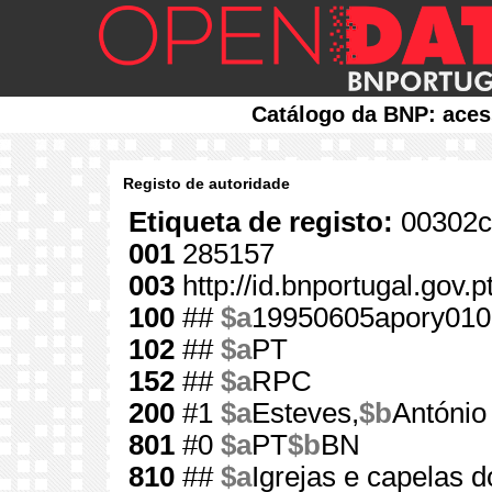
Catálogo da BNP: aces
Registo de autoridade
Etiqueta de registo:
00302c
001
285157
003
http://id.bnportugal.gov.
100
##
$a
19950605apory010
102
##
$a
PT
152
##
$a
RPC
200
#1
$a
Esteves,
$b
António
801
#0
$a
PT
$b
BN
810
##
$a
Igrejas e capelas d