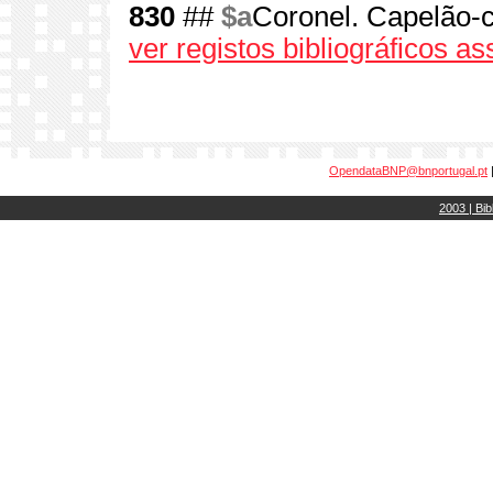
830
##
$a
Coronel. Capelão-c
ver registos bibliográficos a
OpendataBNP@bnportugal.pt
2003 | Bib