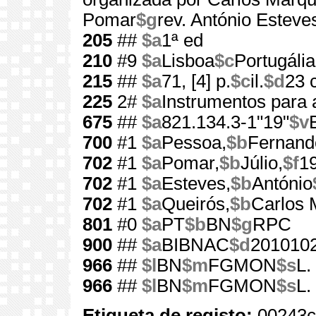
Pomar
$g
rev. António Esteve
205
##
$a
1ª ed
210
#9
$a
Lisboa
$c
Portugália
215
##
$a
71, [4] p.
$c
il.
$d
23 
225
2#
$a
Instrumentos para 
675
##
$a
821.134.3-1"19"
$v
700
#1
$a
Pessoa,
$b
Fernand
702
#1
$a
Pomar,
$b
Júlio,
$f
1
702
#1
$a
Esteves,
$b
António
702
#1
$a
Queirós,
$b
Carlos 
801
#0
$a
PT
$b
BN
$g
RPC
900
##
$a
BIBNAC
$d
201010
966
##
$l
BN
$m
FGMON
$s
L.
966
##
$l
BN
$m
FGMON
$s
L.
Etiqueta de registo:
00243c