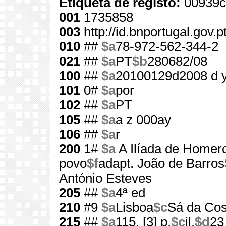
Etiqueta de registo:
00939c
001
1735858
003
http://id.bnportugal.gov.
010
##
$a
78-972-562-344-2
021
##
$a
PT
$b
280682/08
100
##
$a
20100129d2008 d 
101
0#
$a
por
102
##
$a
PT
105
##
$a
a z 000ay
106
##
$a
r
200
1#
$a
A Ilíada de Homero
povo
$f
adapt. João de Barros
António Esteves
205
##
$a
4ª ed
210
#9
$a
Lisboa
$c
Sá da Cos
215
##
$a
115, [3] p.
$c
il.
$d
23