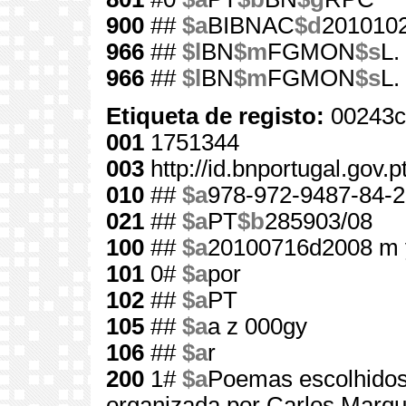
900
##
$a
BIBNAC
$d
201010
966
##
$l
BN
$m
FGMON
$s
L.
966
##
$l
BN
$m
FGMON
$s
L.
Etiqueta de registo:
00243c
001
1751344
003
http://id.bnportugal.gov.
010
##
$a
978-972-9487-84-2
021
##
$a
PT
$b
285903/08
100
##
$a
20100716d2008 m 
101
0#
$a
por
102
##
$a
PT
105
##
$a
a z 000gy
106
##
$a
r
200
1#
$a
Poemas escolhido
organizada por Carlos Marq