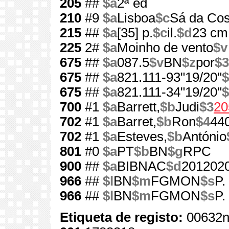
205
##
$a
2ª ed
210
#9
$a
Lisboa
$c
Sá da Cos
215
##
$a
[35] p.
$c
il.
$d
23 cm
225
2#
$a
Moinho de vento
$v
675
##
$a
087.5
$v
BN
$z
por
$3
675
##
$a
821.111-93"19/20"
$
675
##
$a
821.111-34"19/20"
$
700
#1
$a
Barrett,
$b
Judi
$3
20
702
#1
$a
Barret,
$b
Ron
$4
44
702
#1
$a
Esteves,
$b
António
801
#0
$a
PT
$b
BN
$g
RPC
900
##
$a
BIBNAC
$d
201202
966
##
$l
BN
$m
FGMON
$s
P.
966
##
$l
BN
$m
FGMON
$s
P.
Etiqueta de registo:
00632n