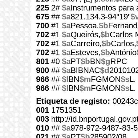
225
2#
$a
Instrumentos para 
675
##
$a
821.134.3-94"19"
$
700
#1
$a
Pessoa,
$b
Fernand
702
#1
$a
Queirós,
$b
Carlos 
702
#1
$a
Carreiro,
$b
Carlos,
702
#1
$a
Esteves,
$b
António
801
#0
$a
PT
$b
BN
$g
RPC
900
##
$a
BIBNAC
$d
201010
966
##
$l
BN
$m
FGMON
$s
L.
966
##
$l
BN
$m
FGMON
$s
L.
Etiqueta de registo:
00243c
001
1751351
003
http://id.bnportugal.gov.
010
##
$a
978-972-9487-83-5
021
##
$a
PT
$b
285902/08