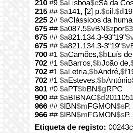
210
#9
$a
Lisboa
$c
Sá da Cos
215
##
$a
141, [2] p.
$c
il.
$d
19
225
2#
$a
Clássicos da huma
675
##
$a
087.5
$v
BN
$z
por
$3
675
##
$a
821.134.3-93"19"
$
675
##
$a
821.134.3-3"19"
$v
700
#1
$a
Camões,
$b
Luís de
702
#1
$a
Barros,
$b
João de,
702
#1
$a
Letria,
$b
André,
$f
1
702
#1
$a
Esteves,
$b
António
801
#0
$a
PT
$b
BN
$g
RPC
900
##
$a
BIBNAC
$d
201105
966
##
$l
BN
$m
FGMON
$s
P.
966
##
$l
BN
$m
FGMON
$s
P.
Etiqueta de registo:
00243c