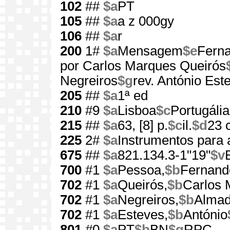
102
##
$a
PT
105
##
$a
a z 000gy
106
##
$a
r
200
1#
$a
Mensagem
$e
Fern
por Carlos Marques Queirós
Negreiros
$g
rev. António Est
205
##
$a
1ª ed
210
#9
$a
Lisboa
$c
Portugália
215
##
$a
63, [8] p.
$c
il.
$d
23 
225
2#
$a
Instrumentos para 
675
##
$a
821.134.3-1"19"
$v
700
#1
$a
Pessoa,
$b
Fernand
702
#1
$a
Queirós,
$b
Carlos 
702
#1
$a
Negreiros,
$b
Almad
702
#1
$a
Esteves,
$b
António
801
#0
$a
PT
$b
BN
$g
RPC