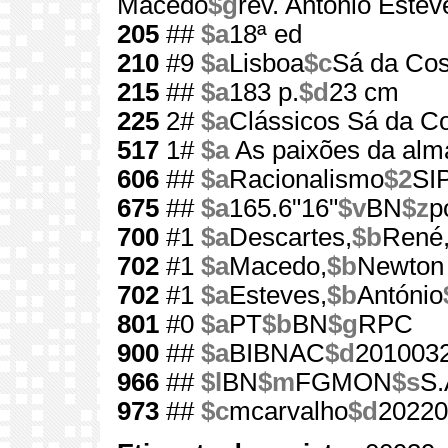
Macedo
$g
rev. António Estev
205
##
$a
18ª ed
210
#9
$a
Lisboa
$c
Sá da Cos
215
##
$a
183 p.
$d
23 cm
225
2#
$a
Clássicos Sá da C
517
1#
$a
As paixões da alm
606
##
$a
Racionalismo
$2
SI
675
##
$a
165.6"16"
$v
BN
$z
p
700
#1
$a
Descartes,
$b
René
702
#1
$a
Macedo,
$b
Newton 
702
#1
$a
Esteves,
$b
António
801
#0
$a
PT
$b
BN
$g
RPC
900
##
$a
BIBNAC
$d
201003
966
##
$l
BN
$m
FGMON
$s
S.
973
##
$c
mcarvalho
$d
20220