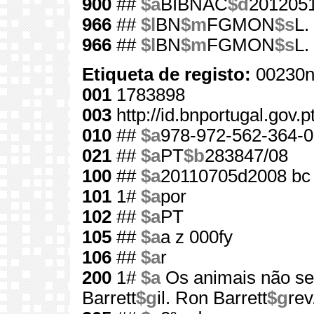
900
##
$a
BIBNAC
$d
201205
966
##
$l
BN
$m
FGMON
$s
L.
966
##
$l
BN
$m
FGMON
$s
L.
Etiqueta de registo:
00230n
001
1783898
003
http://id.bnportugal.gov.
010
##
$a
978-972-562-364-0
021
##
$a
PT
$b
283847/08
100
##
$a
20110705d2008 bc
101
1#
$a
por
102
##
$a
PT
105
##
$a
a z 000fy
106
##
$a
r
200
1#
$a
Os animais não se
Barrett
$g
il. Ron Barrett
$g
rev