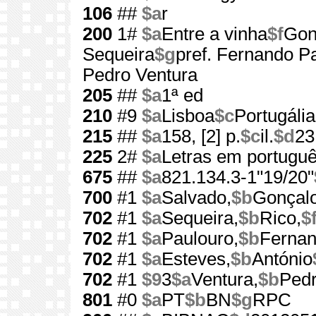
106
##
$a
r
200
1#
$a
Entre a vinha
$f
Gon
Sequeira
$g
pref. Fernando P
Pedro Ventura
205
##
$a
1ª ed
210
#9
$a
Lisboa
$c
Portugália
215
##
$a
158, [2] p.
$c
il.
$d
23
225
2#
$a
Letras em portugu
675
##
$a
821.134.3-1"19/20"
700
#1
$a
Salvado,
$b
Gonçalo
702
#1
$a
Sequeira,
$b
Rico,
$
702
#1
$a
Paulouro,
$b
Fernan
702
#1
$a
Esteves,
$b
António
702
#1
$9
3
$a
Ventura,
$b
Ped
801
#0
$a
PT
$b
BN
$g
RPC