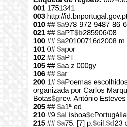
001
1751341
003
http://id.bnportugal.gov.
010
##
$a
978-972-9487-86-6
021
##
$a
PT
$b
285906/08
100
##
$a
20100716d2008 m 
101
0#
$a
por
102
##
$a
PT
105
##
$a
a z 000gy
106
##
$a
r
200
1#
$a
Poemas escolhido
organizada por Carlos Marq
Botas
$g
rev. António Esteves
205
##
$a
1ª ed
210
#9
$a
Lisboa
$c
Portugália
215
##
$a
75, [7] p.
$c
il.
$d
23 