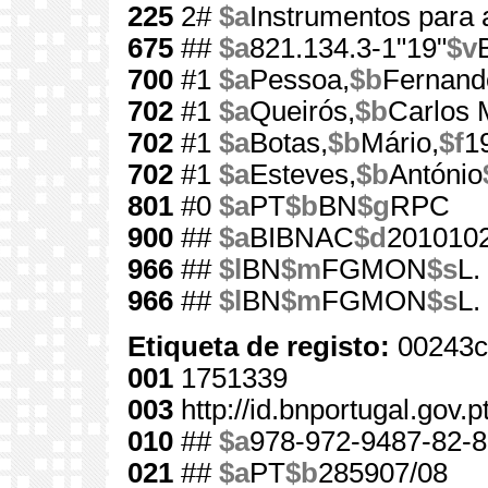
225
2#
$a
Instrumentos para 
675
##
$a
821.134.3-1"19"
$v
700
#1
$a
Pessoa,
$b
Fernand
702
#1
$a
Queirós,
$b
Carlos 
702
#1
$a
Botas,
$b
Mário,
$f
1
702
#1
$a
Esteves,
$b
António
801
#0
$a
PT
$b
BN
$g
RPC
900
##
$a
BIBNAC
$d
201010
966
##
$l
BN
$m
FGMON
$s
L.
966
##
$l
BN
$m
FGMON
$s
L.
Etiqueta de registo:
00243c
001
1751339
003
http://id.bnportugal.gov.
010
##
$a
978-972-9487-82-8
021
##
$a
PT
$b
285907/08