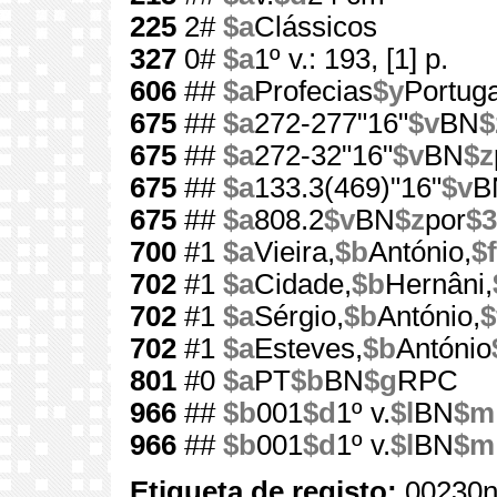
225
2#
$a
Clássicos
327
0#
$a
1º v.: 193, [1] p.
606
##
$a
Profecias
$y
Portuga
675
##
$a
272-277"16"
$v
BN
$
675
##
$a
272-32"16"
$v
BN
$z
675
##
$a
133.3(469)"16"
$v
B
675
##
$a
808.2
$v
BN
$z
por
$3
700
#1
$a
Vieira,
$b
António,
$f
702
#1
$a
Cidade,
$b
Hernâni,
702
#1
$a
Sérgio,
$b
António,
$
702
#1
$a
Esteves,
$b
António
801
#0
$a
PT
$b
BN
$g
RPC
966
##
$b
001
$d
1º v.
$l
BN
$m
966
##
$b
001
$d
1º v.
$l
BN
$m
Etiqueta de registo:
00230n