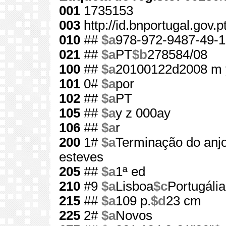
001
1735153
003
http://id.bnportugal.gov.
010
##
$a
978-972-9487-49-1
021
##
$a
PT
$b
278584/08
100
##
$a
20100122d2008 m 
101
0#
$a
por
102
##
$a
PT
105
##
$a
y z 000ay
106
##
$a
r
200
1#
$a
Terminação do anj
esteves
205
##
$a
1ª ed
210
#9
$a
Lisboa
$c
Portugália
215
##
$a
109 p.
$d
23 cm
225
2#
$a
Novos