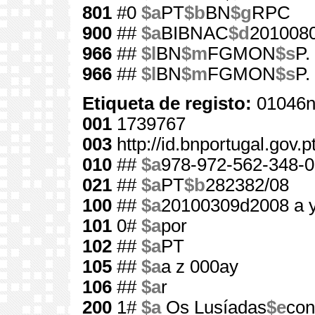
801
#0
$a
PT
$b
BN
$g
RPC
900
##
$a
BIBNAC
$d
201008
966
##
$l
BN
$m
FGMON
$s
P.
966
##
$l
BN
$m
FGMON
$s
P.
Etiqueta de registo:
01046n
001
1739767
003
http://id.bnportugal.gov.
010
##
$a
978-972-562-348-0
021
##
$a
PT
$b
282382/08
100
##
$a
20100309d2008 a 
101
0#
$a
por
102
##
$a
PT
105
##
$a
a z 000ay
106
##
$a
r
200
1#
$a
Os Lusíadas
$e
con