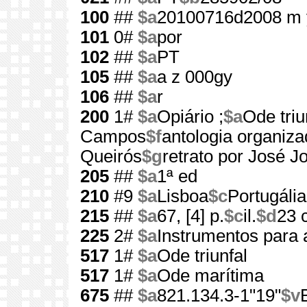
100
##
$a
20100716d2008 m 
101
0#
$a
por
102
##
$a
PT
105
##
$a
a z 000gy
106
##
$a
r
200
1#
$a
Opiário ;
$a
Ode triun
Campos
$f
antologia organiz
Queirós
$g
retrato por José J
205
##
$a
1ª ed
210
#9
$a
Lisboa
$c
Portugália
215
##
$a
67, [4] p.
$c
il.
$d
23 
225
2#
$a
Instrumentos para 
517
1#
$a
Ode triunfal
517
1#
$a
Ode marítima
675
##
$a
821.134.3-1"19"
$v