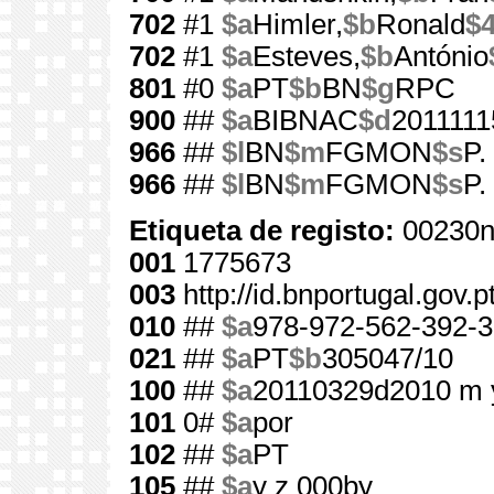
702
#1
$a
Himler,
$b
Ronald
$
702
#1
$a
Esteves,
$b
António
801
#0
$a
PT
$b
BN
$g
RPC
900
##
$a
BIBNAC
$d
2011111
966
##
$l
BN
$m
FGMON
$s
P.
966
##
$l
BN
$m
FGMON
$s
P.
Etiqueta de registo:
00230n
001
1775673
003
http://id.bnportugal.gov.
010
##
$a
978-972-562-392-3
021
##
$a
PT
$b
305047/10
100
##
$a
20110329d2010 m 
101
0#
$a
por
102
##
$a
PT
105
##
$a
y z 000by