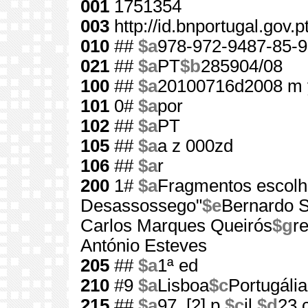
001
1751354
003
http://id.bnportugal.gov.
010
##
$a
978-972-9487-85-9
021
##
$a
PT
$b
285904/08
100
##
$a
20100716d2008 m 
101
0#
$a
por
102
##
$a
PT
105
##
$a
a z 000zd
106
##
$a
r
200
1#
$a
Fragmentos escolhi
Desassossego"
$e
Bernardo 
Carlos Marques Queirós
$g
r
António Esteves
205
##
$a
1ª ed
210
#9
$a
Lisboa
$c
Portugália
215
##
$a
97, [2] p.
$c
il.
$d
23 