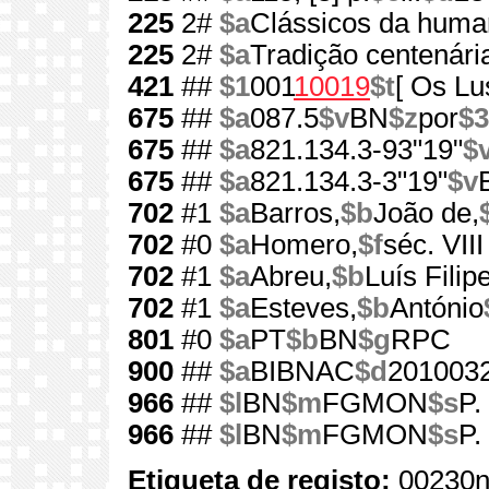
225
2#
$a
Clássicos da huma
225
2#
$a
Tradição centenári
421
##
$1
001
10019
$t
[ Os Lu
675
##
$a
087.5
$v
BN
$z
por
$3
675
##
$a
821.134.3-93"19"
$
675
##
$a
821.134.3-3"19"
$v
702
#1
$a
Barros,
$b
João de,
702
#0
$a
Homero,
$f
séc. VIII
702
#1
$a
Abreu,
$b
Luís Filip
702
#1
$a
Esteves,
$b
António
801
#0
$a
PT
$b
BN
$g
RPC
900
##
$a
BIBNAC
$d
201003
966
##
$l
BN
$m
FGMON
$s
P.
966
##
$l
BN
$m
FGMON
$s
P.
Etiqueta de registo:
00230n