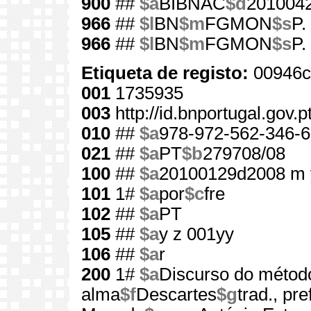
900
##
$a
BIBNAC
$d
201004
966
##
$l
BN
$m
FGMON
$s
P.
966
##
$l
BN
$m
FGMON
$s
P.
Etiqueta de registo:
00946c
001
1735935
003
http://id.bnportugal.gov.
010
##
$a
978-972-562-346-6
021
##
$a
PT
$b
279708/08
100
##
$a
20100129d2008 m 
101
1#
$a
por
$c
fre
102
##
$a
PT
105
##
$a
y z 001yy
106
##
$a
r
200
1#
$a
Discurso do método
alma
$f
Descartes
$g
trad., pr