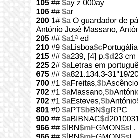
105
##
$a
y z 000ay
106
##
$a
r
200
1#
$a
O guardador de pá
António José Massano, Antó
205
##
$a
1ª ed
210
#9
$a
Lisboa
$c
Portugália
215
##
$a
239, [4] p.
$d
23 cm
225
2#
$a
Letras em portugu
675
##
$a
821.134.3-31"19/20
700
#1
$a
Freitas,
$b
Ascêncio
702
#1
$a
Massano,
$b
Antóni
702
#1
$a
Esteves,
$b
António
801
#0
$a
PT
$b
BN
$g
RPC
900
##
$a
BIBNAC
$d
201003
966
##
$l
BN
$m
FGMON
$s
L.
966
##
$l
BN
$m
FGMON
$s
L.