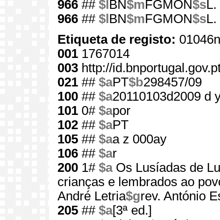
966
##
$l
BN
$m
FGMON
$s
L.
966
##
$l
BN
$m
FGMON
$s
L.
Etiqueta de registo:
01046n
001
1767014
003
http://id.bnportugal.gov.
021
##
$a
PT
$b
298457/09
100
##
$a
20110103d2009 d 
101
0#
$a
por
102
##
$a
PT
105
##
$a
a z 000ay
106
##
$a
r
200
1#
$a
Os Lusíadas de L
crianças e lembrados ao pov
André Letria
$g
rev. António E
205
##
$a
[3ª ed.]