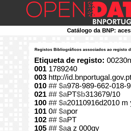
Catálogo da BNP: aces
Registos Bibliográficos associados ao registo 
Etiqueta de registo:
00230n
001
1789240
003
http://id.bnportugal.gov.
010
##
$a
978-989-662-018-9
021
##
$a
PT
$b
313679/10
100
##
$a
20110916d2010 m 
101
0#
$a
por
102
##
$a
PT
105
##
$a
a z 000gy