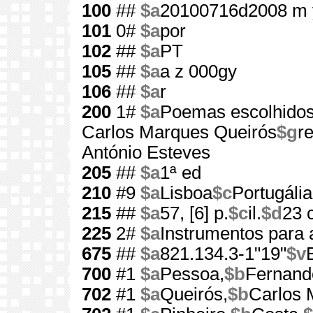
100
##
$a
20100716d2008 m 
101
0#
$a
por
102
##
$a
PT
105
##
$a
a z 000gy
106
##
$a
r
200
1#
$a
Poemas escolhido
Carlos Marques Queirós
$g
r
António Esteves
205
##
$a
1ª ed
210
#9
$a
Lisboa
$c
Portugália
215
##
$a
57, [6] p.
$c
il.
$d
23 
225
2#
$a
Instrumentos para 
675
##
$a
821.134.3-1"19"
$v
700
#1
$a
Pessoa,
$b
Fernand
702
#1
$a
Queirós,
$b
Carlos 