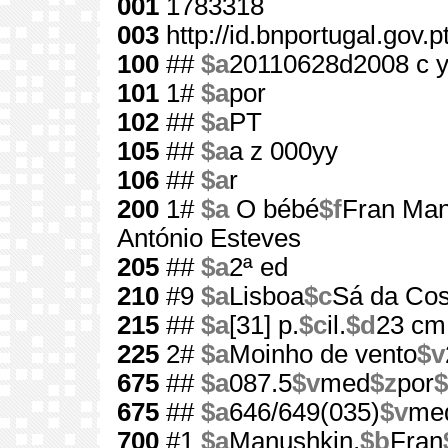
001
1783318
003
http://id.bnportugal.gov.
100
##
$a
20110628d2008 c 
101
1#
$a
por
102
##
$a
PT
105
##
$a
a z 000yy
106
##
$a
r
200
1#
$a
O bébé
$f
Fran Man
António Esteves
205
##
$a
2ª ed
210
#9
$a
Lisboa
$c
Sá da Cos
215
##
$a
[31] p.
$c
il.
$d
23 cm
225
2#
$a
Moinho de vento
$v
675
##
$a
087.5
$v
med
$z
por
$
675
##
$a
646/649(035)
$v
me
700
#1
$a
Manushkin,
$b
Fran