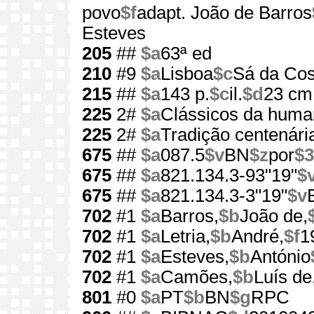
povo
$f
adapt. João de Barros
Esteves
205
##
$a
63ª ed
210
#9
$a
Lisboa
$c
Sá da Cos
215
##
$a
143 p.
$c
il.
$d
23 cm
225
2#
$a
Clássicos da huma
225
2#
$a
Tradição centenári
675
##
$a
087.5
$v
BN
$z
por
$3
675
##
$a
821.134.3-93"19"
$
675
##
$a
821.134.3-3"19"
$v
702
#1
$a
Barros,
$b
João de,
702
#1
$a
Letria,
$b
André,
$f
1
702
#1
$a
Esteves,
$b
António
702
#1
$a
Camões,
$b
Luís de
801
#0
$a
PT
$b
BN
$g
RPC