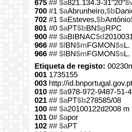
675
##
$a
821.134.3-31"20"
$
700
#1
$a
Abrunheiro,
$b
Dani
702
#1
$a
Esteves,
$b
António
801
#0
$a
PT
$b
BN
$g
RPC
900
##
$a
BIBNAC
$d
201003
966
##
$l
BN
$m
FGMON
$s
L.
966
##
$l
BN
$m
FGMON
$s
L.
Etiqueta de registo:
00230n
001
1735155
003
http://id.bnportugal.gov.
010
##
$a
978-972-9487-51-4
021
##
$a
PT
$b
278585/08
100
##
$a
20100122d2008 m 
101
0#
$a
por
102
##
$a
PT