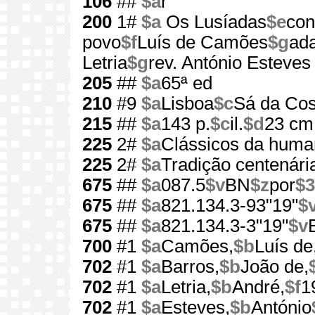
106
##
$a
r
200
1#
$a
Os Lusíadas
$e
con
povo
$f
Luís de Camões
$g
ada
Letria
$g
rev. António Esteves
205
##
$a
65ª ed
210
#9
$a
Lisboa
$c
Sá da Cos
215
##
$a
143 p.
$c
il.
$d
23 cm
225
2#
$a
Clássicos da huma
225
2#
$a
Tradição centenári
675
##
$a
087.5
$v
BN
$z
por
$3
675
##
$a
821.134.3-93"19"
$
675
##
$a
821.134.3-3"19"
$v
700
#1
$a
Camões,
$b
Luís de
702
#1
$a
Barros,
$b
João de,
702
#1
$a
Letria,
$b
André,
$f
1
702
#1
$a
Esteves,
$b
António