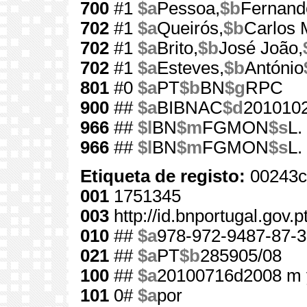
700
#1
$a
Pessoa,
$b
Fernand
702
#1
$a
Queirós,
$b
Carlos 
702
#1
$a
Brito,
$b
José João,
702
#1
$a
Esteves,
$b
António
801
#0
$a
PT
$b
BN
$g
RPC
900
##
$a
BIBNAC
$d
201010
966
##
$l
BN
$m
FGMON
$s
L.
966
##
$l
BN
$m
FGMON
$s
L.
Etiqueta de registo:
00243c
001
1751345
003
http://id.bnportugal.gov.
010
##
$a
978-972-9487-87-3
021
##
$a
PT
$b
285905/08
100
##
$a
20100716d2008 m 
101
0#
$a
por