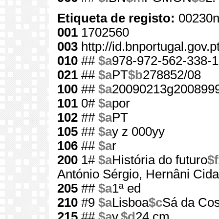
Etiqueta de registo:
00230n
001
1702560
003
http://id.bnportugal.gov.
010
##
$a
978-972-562-338-1
021
##
$a
PT
$b
278852/08
100
##
$a
20090213g2008999
101
0#
$a
por
102
##
$a
PT
105
##
$a
y z 000yy
106
##
$a
r
200
1#
$a
História do futuro
$f
António Sérgio, Hernâni Cid
205
##
$a
1ª ed
210
#9
$a
Lisboa
$c
Sá da Cos
215
##
$a
v.
$d
24 cm