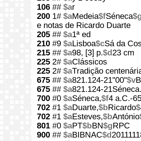
106
##
$a
r
200
1#
$a
Medeia
$f
Séneca
$
e notas de Ricardo Duarte
205
##
$a
1ª ed
210
#9
$a
Lisboa
$c
Sá da Cos
215
##
$a
98, [3] p.
$d
23 cm
225
2#
$a
Clássicos
225
2#
$a
Tradição centenári
675
##
$a
821.124-21"00"
$v
675
##
$a
821.124-21Séneca
700
#0
$a
Séneca,
$f
4 a.C.-6
702
#1
$a
Duarte,
$b
Ricardo
$
702
#1
$a
Esteves,
$b
António
801
#0
$a
PT
$b
BN
$g
RPC
900
##
$a
BIBNAC
$d
2011111