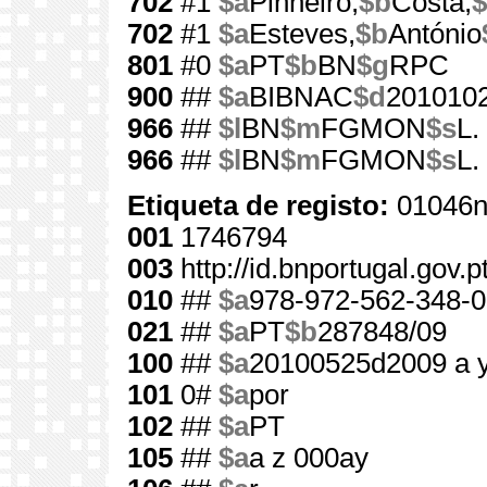
702
#1
$a
Pinheiro,
$b
Costa,
$
702
#1
$a
Esteves,
$b
António
801
#0
$a
PT
$b
BN
$g
RPC
900
##
$a
BIBNAC
$d
201010
966
##
$l
BN
$m
FGMON
$s
L.
966
##
$l
BN
$m
FGMON
$s
L.
Etiqueta de registo:
01046n
001
1746794
003
http://id.bnportugal.gov.
010
##
$a
978-972-562-348-0
021
##
$a
PT
$b
287848/09
100
##
$a
20100525d2009 a 
101
0#
$a
por
102
##
$a
PT
105
##
$a
a z 000ay