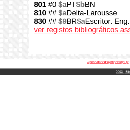
801
#0
$a
PT
$b
BN
810
##
$a
Delta-Larousse
830
##
$9
BR
$a
Escritor. Eng
ver registos bibliográficos a
OpendataBNP@bnportugal.pt
2003 | Bib