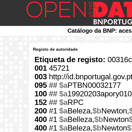
Catálogo da BNP: aces
Registo de autoridade
Etiqueta de registo:
00316c
001
45721
003
http://id.bnportugal.gov.
095
##
$a
PTBN00032177
100
##
$a
19920203apory010
152
##
$a
RPC
200
#1
$a
Beleza,
$b
Newton,
400
#1
$a
Belleza,
$b
Newton
400
#1
$a
Beleza,
$b
Newton
$