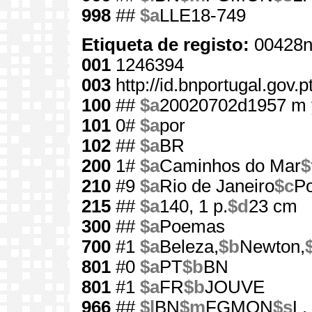
998
##
$a
LLE18-749
Etiqueta de registo:
00428n
001
1246394
003
http://id.bnportugal.gov.
100
##
$a
20020702d1957 m 
101
0#
$a
por
102
##
$a
BR
200
1#
$a
Caminhos do Mar
$
210
#9
$a
Rio de Janeiro
$c
Po
215
##
$a
140, 1 p.
$d
23 cm
300
##
$a
Poemas
700
#1
$a
Beleza,
$b
Newton,
801
#0
$a
PT
$b
BN
801
#1
$a
FR
$b
JOUVE
966
##
$l
BN
$m
FGMON
$s
L.