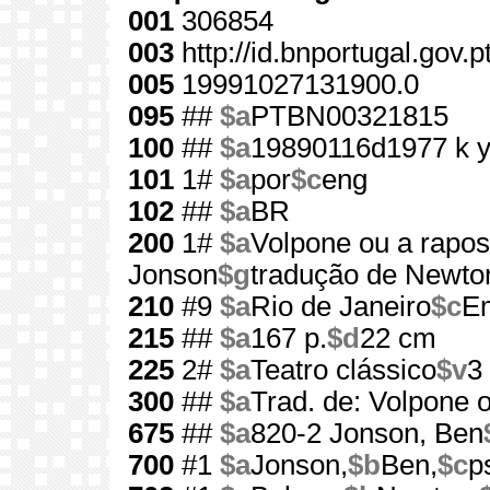
001
306854
003
http://id.bnportugal.gov.
005
19991027131900.0
095
##
$a
PTBN00321815
100
##
$a
19890116d1977 k 
101
1#
$a
por
$c
eng
102
##
$a
BR
200
1#
$a
Volpone ou a rapo
Jonson
$g
tradução de Newto
210
#9
$a
Rio de Janeiro
$c
E
215
##
$a
167 p.
$d
22 cm
225
2#
$a
Teatro clássico
$v
3
300
##
$a
Trad. de: Volpone o
675
##
$a
820-2 Jonson, Ben
700
#1
$a
Jonson,
$b
Ben,
$c
p