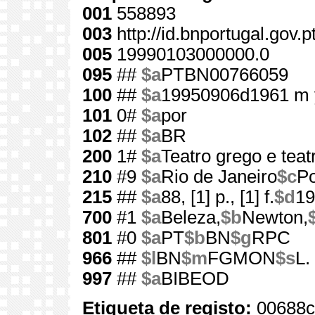
001
558893
003
http://id.bnportugal.gov.
005
19990103000000.0
095
##
$a
PTBN00766059
100
##
$a
19950906d1961 m 
101
0#
$a
por
102
##
$a
BR
200
1#
$a
Teatro grego e tea
210
#9
$a
Rio de Janeiro
$c
Po
215
##
$a
88, [1] p., [1] f.
$d
19
700
#1
$a
Beleza,
$b
Newton,
801
#0
$a
PT
$b
BN
$g
RPC
966
##
$l
BN
$m
FGMON
$s
L.
997
##
$a
BIBEOD
Etiqueta de registo:
00688c