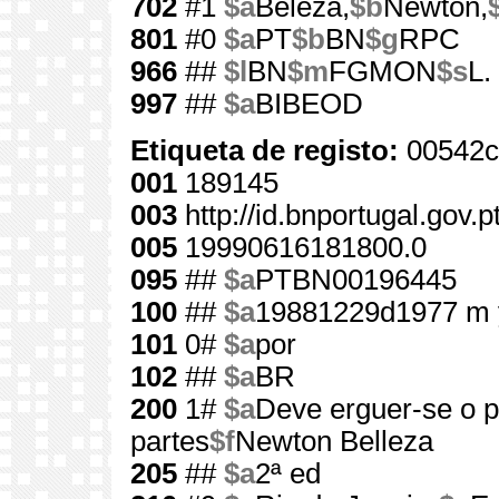
702
#1
$a
Beleza,
$b
Newton,
801
#0
$a
PT
$b
BN
$g
RPC
966
##
$l
BN
$m
FGMON
$s
L.
997
##
$a
BIBEOD
Etiqueta de registo:
00542c
001
189145
003
http://id.bnportugal.gov.
005
19990616181800.0
095
##
$a
PTBN00196445
100
##
$a
19881229d1977 m 
101
0#
$a
por
102
##
$a
BR
200
1#
$a
Deve erguer-se o 
partes
$f
Newton Belleza
205
##
$a
2ª ed