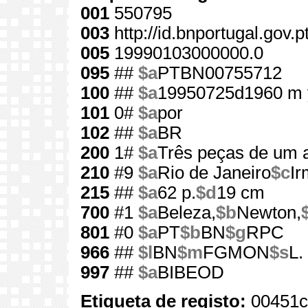
001
550795
003
http://id.bnportugal.gov.
005
19990103000000.0
095
##
$a
PTBN00755712
100
##
$a
19950725d1960 m 
101
0#
$a
por
102
##
$a
BR
200
1#
$a
Três peças de um 
210
#9
$a
Rio de Janeiro
$c
Ir
215
##
$a
62 p.
$d
19 cm
700
#1
$a
Beleza,
$b
Newton,
801
#0
$a
PT
$b
BN
$g
RPC
966
##
$l
BN
$m
FGMON
$s
L.
997
##
$a
BIBEOD
Etiqueta de registo:
00451c