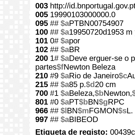
003
http://id.bnportugal.gov.
005
19990103000000.0
095
##
$a
PTBN00754907
100
##
$a
19950720d1953 m 
101
0#
$a
por
102
##
$a
BR
200
1#
$a
Deve erguer-se o 
partes
$f
Newton Beleza
210
#9
$a
Rio de Janeiro
$c
Au
215
##
$a
85 p.
$d
20 cm
700
#1
$a
Beleza,
$b
Newton,
801
#0
$a
PT
$b
BN
$g
RPC
966
##
$l
BN
$m
FGMON
$s
L.
997
##
$a
BIBEOD
Etiqueta de registo:
00439c