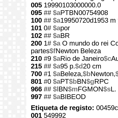
005
19990103000000.0
095
##
$a
PTBN00754908
100
##
$a
19950720d1953 m 
101
0#
$a
por
102
##
$a
BR
200
1#
$a
O mundo do rei C
partes
$f
Newton Beleza
210
#9
$a
Rio de Janeiro
$c
Au
215
##
$a
95 p.
$d
20 cm
700
#1
$a
Beleza,
$b
Newton,
801
#0
$a
PT
$b
BN
$g
RPC
966
##
$l
BN
$m
FGMON
$s
L.
997
##
$a
BIBEOD
Etiqueta de registo:
00459c
001
549992