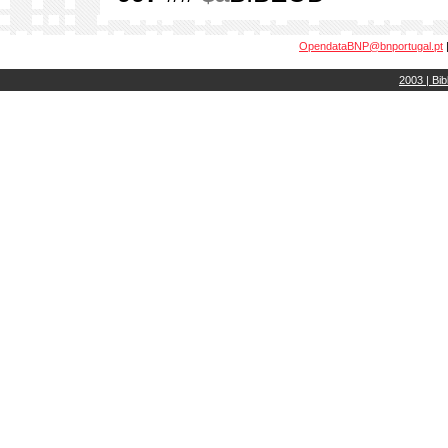
OpendataBNP@bnportugal.pt
2003 | Bib