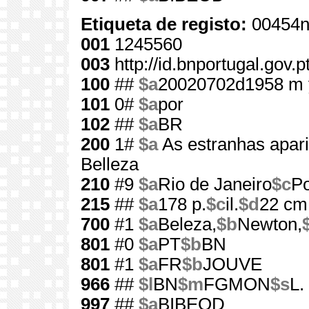
Etiqueta de registo:
00454n
001
1245560
003
http://id.bnportugal.gov.
100
##
$a
20020702d1958 m 
101
0#
$a
por
102
##
$a
BR
200
1#
$a
As estranhas apar
Belleza
210
#9
$a
Rio de Janeiro
$c
Po
215
##
$a
178 p.
$c
il.
$d
22 cm
700
#1
$a
Beleza,
$b
Newton,
801
#0
$a
PT
$b
BN
801
#1
$a
FR
$b
JOUVE
966
##
$l
BN
$m
FGMON
$s
L.
997
##
$a
BIBEOD