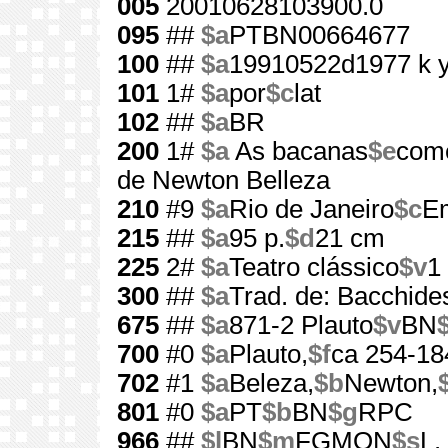
005
20010628103900.0
095
##
$a
PTBN00664677
100
##
$a
19910522d1977 k 
101
1#
$a
por
$c
lat
102
##
$a
BR
200
1#
$a
As bacanas
$e
comé
de Newton Belleza
210
#9
$a
Rio de Janeiro
$c
E
215
##
$a
95 p.
$d
21 cm
225
2#
$a
Teatro clássico
$v
1
300
##
$a
Trad. de: Bacchide
675
##
$a
871-2 Plauto
$v
BN
700
#0
$a
Plauto,
$f
ca 254-18
702
#1
$a
Beleza,
$b
Newton,
801
#0
$a
PT
$b
BN
$g
RPC
966
##
$l
BN
$m
FGMON
$s
L.