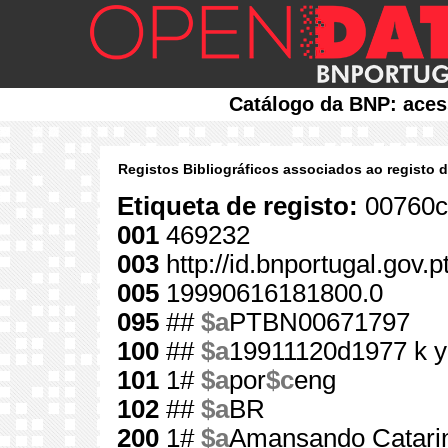
Catálogo da BNP: aces
Registos Bibliográficos associados ao registo 
Etiqueta de registo:
00760c
001
469232
003
http://id.bnportugal.gov.
005
19990616181800.0
095
##
$a
PTBN00671797
100
##
$a
19911120d1977 k y
101
1#
$a
por
$c
eng
102
##
$a
BR
200
1#
$a
Amansando Catari