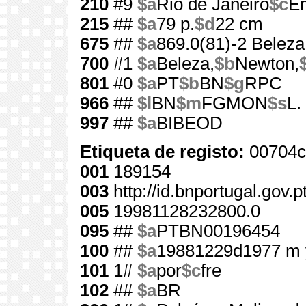
210
#9
$a
Rio de Janeiro
$c
Em
215
##
$a
79 p.
$d
22 cm
675
##
$a
869.0(81)-2 Beleza
700
#1
$a
Beleza,
$b
Newton,
801
#0
$a
PT
$b
BN
$g
RPC
966
##
$l
BN
$m
FGMON
$s
L.
997
##
$a
BIBEOD
Etiqueta de registo:
00704c
001
189154
003
http://id.bnportugal.gov.
005
19981128232800.0
095
##
$a
PTBN00196454
100
##
$a
19881229d1977 m 
101
1#
$a
por
$c
fre
102
##
$a
BR