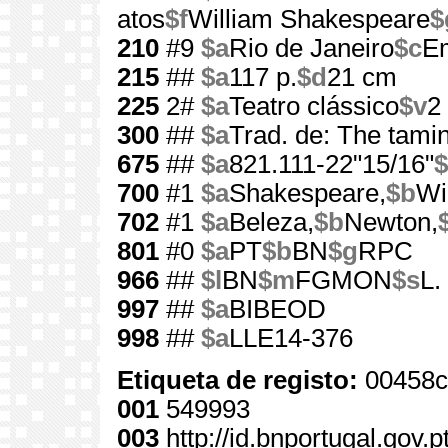
atos
$f
William Shakespeare
$
210
#9
$a
Rio de Janeiro
$c
E
215
##
$a
117 p.
$d
21 cm
225
2#
$a
Teatro clássico
$v
2
300
##
$a
Trad. de: The tami
675
##
$a
821.111-22"15/16"
$
700
#1
$a
Shakespeare,
$b
Wi
702
#1
$a
Beleza,
$b
Newton,
801
#0
$a
PT
$b
BN
$g
RPC
966
##
$l
BN
$m
FGMON
$s
L.
997
##
$a
BIBEOD
998
##
$a
LLE14-376
Etiqueta de registo:
00458c
001
549993
003
http://id.bnportugal.gov.