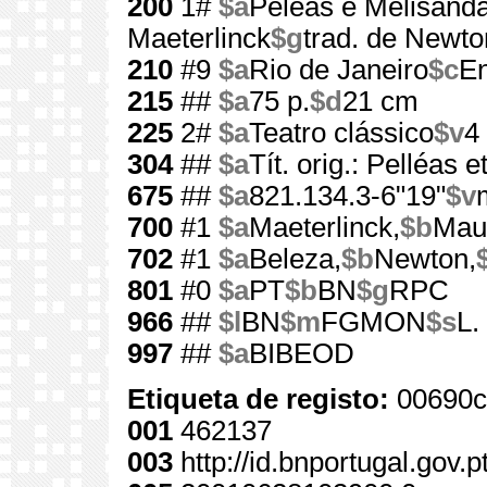
200
1#
$a
Peleás e Melisand
Maeterlinck
$g
trad. de Newto
210
#9
$a
Rio de Janeiro
$c
E
215
##
$a
75 p.
$d
21 cm
225
2#
$a
Teatro clássico
$v
4
304
##
$a
Tít. orig.: Pelléas 
675
##
$a
821.134.3-6"19"
$v
700
#1
$a
Maeterlinck,
$b
Maur
702
#1
$a
Beleza,
$b
Newton,
801
#0
$a
PT
$b
BN
$g
RPC
966
##
$l
BN
$m
FGMON
$s
L.
997
##
$a
BIBEOD
Etiqueta de registo:
00690c
001
462137
003
http://id.bnportugal.gov.