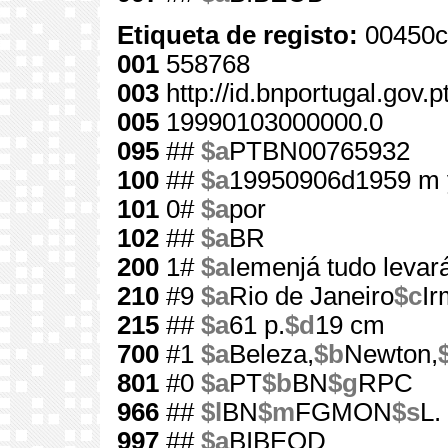
Etiqueta de registo:
00450c
001
558768
003
http://id.bnportugal.gov.
005
19990103000000.0
095
##
$a
PTBN00765932
100
##
$a
19950906d1959 m 
101
0#
$a
por
102
##
$a
BR
200
1#
$a
Iemenjá tudo levar
210
#9
$a
Rio de Janeiro
$c
Ir
215
##
$a
61 p.
$d
19 cm
700
#1
$a
Beleza,
$b
Newton,
801
#0
$a
PT
$b
BN
$g
RPC
966
##
$l
BN
$m
FGMON
$s
L.
997
##
$a
BIBEOD