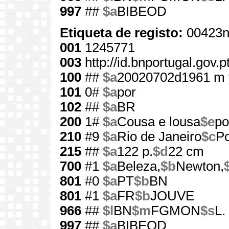
997
##
$a
BIBEOD
Etiqueta de registo:
00423n
001
1245771
003
http://id.bnportugal.gov.
100
##
$a
20020702d1961 m 
101
0#
$a
por
102
##
$a
BR
200
1#
$a
Cousa e lousa
$e
p
210
#9
$a
Rio de Janeiro
$c
Po
215
##
$a
122 p.
$d
22 cm
700
#1
$a
Beleza,
$b
Newton,
801
#0
$a
PT
$b
BN
801
#1
$a
FR
$b
JOUVE
966
##
$l
BN
$m
FGMON
$s
L.
997
##
$a
BIBEOD