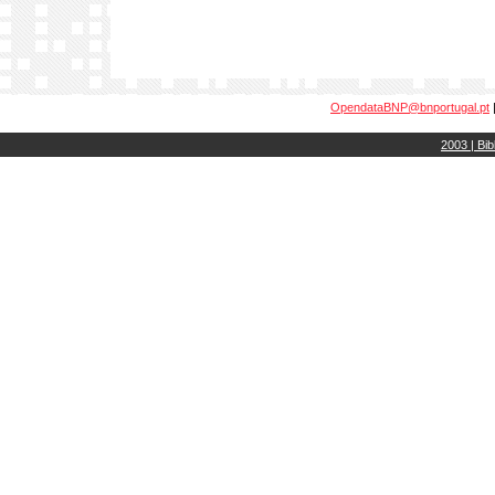
OpendataBNP@bnportugal.pt
2003 | Bib