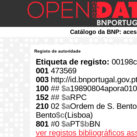
Catálogo da BNP: aces
Registo de autoridade
Etiqueta de registo:
00198c
001
473569
003
http://id.bnportugal.gov.
100
##
$a
19890804apora010
152
##
$a
RPC
210
02
$a
Ordem de S. Bento
Bento
$c
(Lisboa)
801
#0
$a
PT
$b
BN
ver registos bibliográficos a