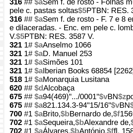
316
##
$a
Sem f. de rosto - Folhas m
pele c. pastas soltas
$5
PTBN: RES. 3
316
##
$a
Sem f. de rosto - F. 7 e 8 e
e dilaceradas. - Enc. em pele c. lom
V.
$5
PTBN: RES. 3587 V.
321
1#
$a
Anselmo 1066
321
1#
$a
D. Manuel 253
321
1#
$a
Simões 101
321
1#
$a
Iberian Books 68854 [2262
518
1#
$a
Monarquia Lusitana
620
##
$d
Alcobaça
675
##
$a
94(469)".../0001"
$v
BN
$z
p
675
##
$a
821.134.3-94"15/16"
$v
BN
700
#1
$a
Brito,
$b
Bernardo de,
$f
156
702
#1
$a
Sequeira,
$b
Alexandre de,
702
#1
$a
Álvares,
$b
António,
$f
fl. 1