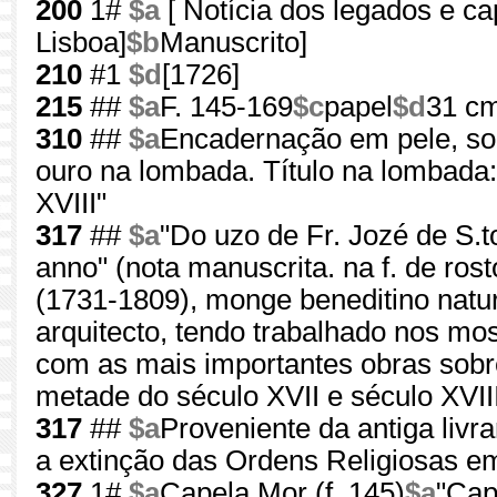
200
1#
$a
[ Notícia dos legados e c
Lisboa]
$b
Manuscrito]
210
#1
$d
[1726]
215
##
$a
F. 145-169
$c
papel
$d
31 c
310
##
$a
Encadernação em pele, sob
ouro na lombada. Título na lombada:
XVIII"
317
##
$a
"Do uzo de Fr. Jozé de S.t
anno" (nota manuscrita. na f. de rost
(1731-1809), monge beneditino natura
arquitecto, tendo trabalhado nos mo
com as mais importantes obras sobre
metade do século XVII e século XVI
317
##
$a
Proveniente da antiga livr
a extinção das Ordens Religiosas e
327
1#
$a
Capela Mor (f. 145)
$a
"Cap