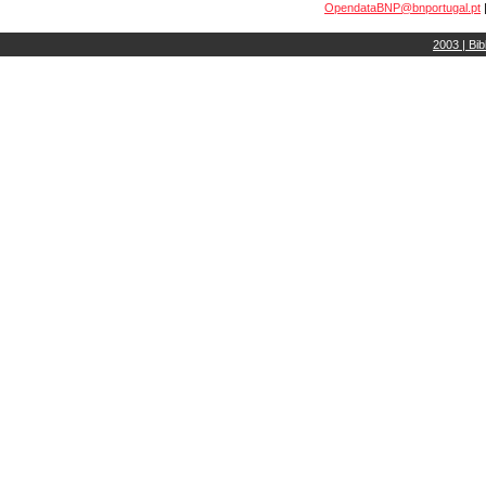
OpendataBNP@bnportugal.pt
2003 | Bib