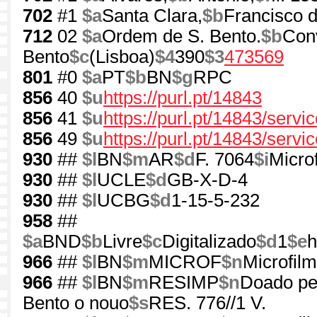
702
#1
$a
Santa Clara,
$b
Francisco d
712
02
$a
Ordem de S. Bento.
$b
Con
Bento
$c
(Lisboa)
$4
390
$3
473569
801
#0
$a
PT
$b
BN
$g
RPC
856
40
$u
https://purl.pt/14843
856
41
$u
https://purl.pt/14843/serv
856
49
$u
https://purl.pt/14843/servi
930
##
$l
BN
$m
AR
$d
F. 7064
$i
Micro
930
##
$l
UCLE
$d
GB-X-D-4
930
##
$l
UCBG
$d
1-15-5-232
958
##
$a
BND
$b
Livre
$c
Digitalizado
$d
1
$e
h
966
##
$l
BN
$m
MICROF
$n
Microfil
966
##
$l
BN
$m
RESIMP
$n
Doado pel
Bento o nouo
$s
RES. 776//1 V.