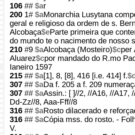
106
##
$a
r
200
1#
$a
Monarchia Lusytana compos
geral e religioso da ordem de s. Ber
Alcobaça
$e
Parte primeira que conte
do mundo te o nacimento de nosso s
210
#9
$a
Alcobaça (Mosteiro)
$c
per 
Aluarez
$c
por mandado do R.mo Padr
Ianeiro 1597
215
##
$a
[1], 8, [8], 416 [i.e. 414] f.
$
307
##
$a
Da f. 205 a f. 209 numera
307
##
$a
Assin.: [ ]//2, //A16, //A17, 
Dd-Zz//8, Aaa-Fff//8
316
##
$a
Rosto dilacerado e reforç
316
##
$a
Cópia mss. do rosto. - Fol
V.