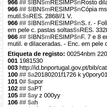
966
##
$l
BN
$m
RESIMP
$n
Rosto dil
966
##
$l
BN
$m
RESIMP
$n
Cópia mss
mutil.
$s
RES. 2868//1 V.
966
##
$l
BN
$m
RESIMP
$n
S. r. - F
em pele c. pastas soltas
$s
RES. 3328
966
##
$l
BN
$m
RESIMP
$n
F. 7 e 8 e
mutil. e dilaceradas. - Enc. em pele
Etiqueta de registo:
00254nbm 220
001
1981530
003
http://id.bnportugal.gov.pt/bib/c
100
##
$a
20180201f1726 k y0pory0
101
0#
$a
por
102
##
$a
PT
105
##
$a
y z 000yy
106
##
$a
h