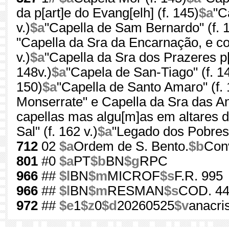
da p[art]e do Evang[elh] (f. 145)
$a
"C
v.)
$a
"Capella de Sam Bernardo" (f. 
"Capella da Sra da Encarnação, e cola
v.)
$a
"Capella da Sra dos Prazeres p[r
148v.)
$a
"Capela de San-Tiago" (f. 1
150)
$a
"Capella de Santo Amaro" (f. 
Monserrate" e Capella da Sra das Ang
capellas mas algu[m]as em altares d
Sal" (f. 162 v.)
$a
"Legado dos Pobres
712
02
$a
Ordem de S. Bento.
$b
Con
801
#0
$a
PT
$b
BN
$g
RPC
966
##
$l
BN
$m
MICROF
$s
F.R. 995
966
##
$l
BN
$m
RESMAN
$s
COD. 44
972
##
$e
1
$z
0
$d
20260525
$v
anacri