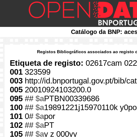
Catálogo da BNP: aces
Registos Bibliográficos associados ao registo 
Etiqueta de registo:
02617cam 022
001
323599
003
http://id.bnportugal.gov.pt/bib/c
005
20010924103200.0
095
##
$a
PTBN00339686
100
##
$a
19891221j15970110k y0po
101
0#
$a
por
102
##
$a
PT
105
##
$a
y z 000yy