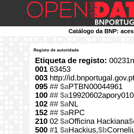
Catálogo da BNP: aces
Registo de autoridade
Etiqueta de registo:
00231n
001
63453
003
http://id.bnportugal.gov.
095
##
$a
PTBN00044961
100
##
$a
19920602apory010
102
##
$a
NL
152
##
$a
RPC
210
02
$a
Officina Hackiana
$
500
#1
$a
Hackius,
$b
Corneli