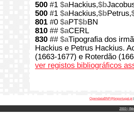
500
#1
$a
Hackius,
$b
Jacobus
500
#1
$a
Hackius,
$b
Petrus,
801
#0
$a
PT
$b
BN
810
##
$a
CERL
830
##
$a
Tipografia dos irm
Hackius e Petrus Hackius. A
(1663-1677) e Roterdão (16
ver registos bibliográficos a
OpendataBNP@bnportugal.pt
2003 | Bib