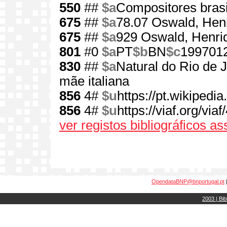
550
##
$a
Compositores brasi
675
##
$a
78.07 Oswald, Hen
675
##
$a
929 Oswald, Henri
801
#0
$a
PT
$b
BN
$c
199701
830
##
$a
Natural do Rio de J
mãe italiana
856
4#
$u
https://pt.wikiped
856
4#
$u
https://viaf.org/via
ver registos bibliográficos a
OpendataBNP@bnportugal.pt
2003 | Bib