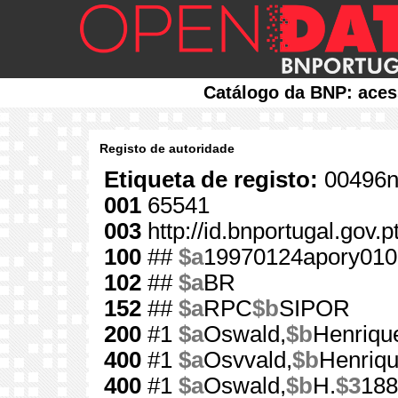
Catálogo da BNP: aces
Registo de autoridade
Etiqueta de registo:
00496n
001
65541
003
http://id.bnportugal.gov.
100
##
$a
19970124apory010
102
##
$a
BR
152
##
$a
RPC
$b
SIPOR
200
#1
$a
Oswald,
$b
Henriqu
400
#1
$a
Osvvald,
$b
Henriq
400
#1
$a
Oswald,
$b
H.
$3
188