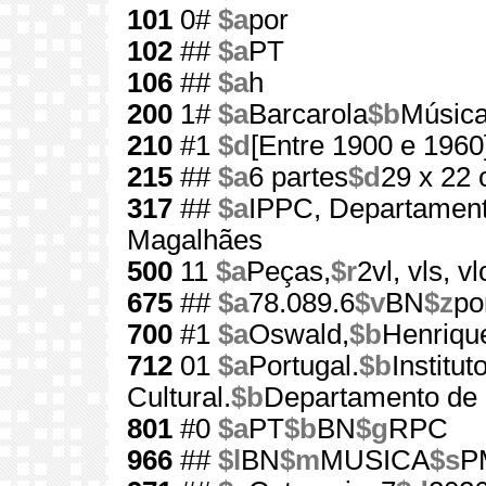
101
0#
$a
por
102
##
$a
PT
106
##
$a
h
200
1#
$a
Barcarola
$b
Música
210
#1
$d
[Entre 1900 e 1960
215
##
$a
6 partes
$d
29 x 22
317
##
$a
IPPC, Departament
Magalhães
500
11
$a
Peças,
$r
2vl, vls, vl
675
##
$a
78.089.6
$v
BN
$z
po
700
#1
$a
Oswald,
$b
Henriqu
712
01
$a
Portugal.
$b
Institu
Cultural.
$b
Departamento de 
801
#0
$a
PT
$b
BN
$g
RPC
966
##
$l
BN
$m
MUSICA
$s
P