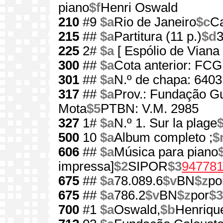
piano
$f
Henri Oswald
210
#9
$a
Rio de Janeiro
$c
Ca
215
##
$a
Partitura (11 p.)
$d
225
2#
$a
[ Espólio de Viana
300
##
$a
Cota anterior: FC
301
##
$a
N.º de chapa: 6403
317
##
$a
Prov.: Fundação G
Mota
$5
PTBN: V.M. 2985
327
1#
$a
N.º 1. Sur la plage
500
10
$a
Album completo ;
$
606
##
$a
Música para piano
impressa]
$2
SIPOR
$3
94778
675
##
$a
78.089.6
$v
BN
$z
po
675
##
$a
786.2
$v
BN
$z
por
$3
700
#1
$a
Oswald,
$b
Henriqu