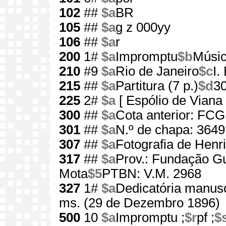
102
##
$a
BR
105
##
$a
g z 000yy
106
##
$a
r
200
1#
$a
Impromptu
$b
Músic
210
#9
$a
Rio de Janeiro
$c
I.
215
##
$a
Partitura (7 p.)
$d
3
225
2#
$a
[ Espólio de Viana
300
##
$a
Cota anterior: FC
301
##
$a
N.º de chapa: 3649
307
##
$a
Fotografia de Henr
317
##
$a
Prov.: Fundação G
Mota
$5
PTBN: V.M. 2968
327
1#
$a
Dedicatória manusc
ms. (29 de Dezembro 1896)
500
10
$a
Impromptu ;
$r
pf ;
$