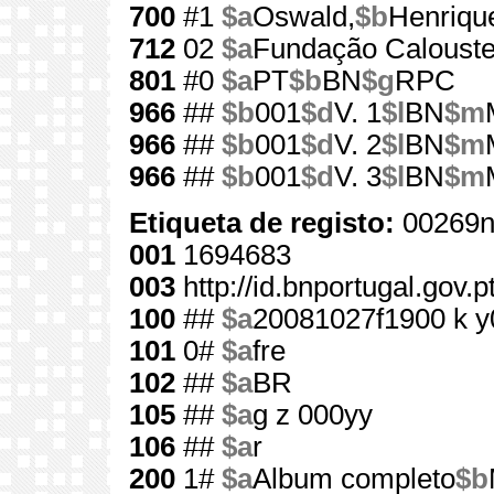
700
#1
$a
Oswald,
$b
Henriqu
712
02
$a
Fundação Calouste
801
#0
$a
PT
$b
BN
$g
RPC
966
##
$b
001
$d
V. 1
$l
BN
$m
966
##
$b
001
$d
V. 2
$l
BN
$m
966
##
$b
001
$d
V. 3
$l
BN
$m
Etiqueta de registo:
00269n
001
1694683
003
http://id.bnportugal.gov.
100
##
$a
20081027f1900 k y
101
0#
$a
fre
102
##
$a
BR
105
##
$a
g z 000yy
106
##
$a
r
200
1#
$a
Album completo
$b