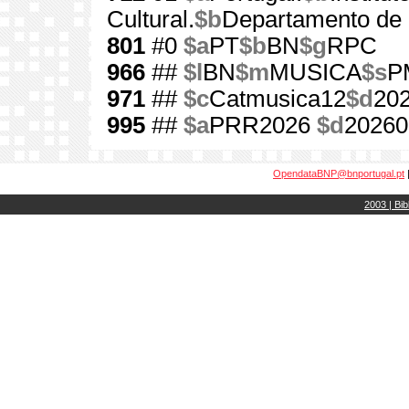
Cultural.
$b
Departamento de 
801
#0
$a
PT
$b
BN
$g
RPC
966
##
$l
BN
$m
MUSICA
$s
P
971
##
$c
Catmusica12
$d
20
995
##
$a
PRR2026
$d
20260
OpendataBNP@bnportugal.pt
2003 | Bib