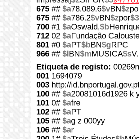
675
##
$a
78.089.6
$v
BN
$z
po
675
##
$a
786.2
$v
BN
$z
por
$3
700
#1
$a
Oswald,
$b
Henriqu
712
02
$a
Fundação Calouste
801
#0
$a
PT
$b
BN
$g
RPC
966
##
$l
BN
$m
MUSICA
$s
V
Etiqueta de registo:
00269n
001
1694079
003
http://id.bnportugal.gov.
100
##
$a
20081016d1926 k 
101
0#
$a
fre
102
##
$a
PT
105
##
$a
g z 000yy
106
##
$a
r
200
1#
$a
Trois Études
$b
Mús