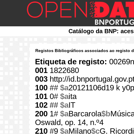
Catálogo da BNP: aces
Registos Bibliográficos associados ao registo 
Etiqueta de registo:
00269n
001
1822680
003
http://id.bnportugal.gov.
100
##
$a
20121106d19 k y0
101
0#
$a
ita
102
##
$a
IT
200
1#
$a
Barcarola
$b
Música
Oswald, op. 14, n.º4
210
#9
$a
Milano
$c
G. Ricordi