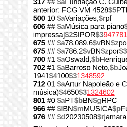
317
##
$a
Fundação C. Gulben
anterior: FCG VM 4528
$5
PT
500
10
$a
Variações,
$r
pf
606
##
$a
Música para piano
impressa]
$2
SIPOR
$3
94778
675
##
$a
78.089.6
$v
BN
$z
po
675
##
$a
786.2
$v
BN
$z
por
$3
700
#1
$a
Oswald,
$b
Henriqu
702
#1
$a
Barroso Neto,
$b
Jo
1941
$4
100
$3
1348592
712
01
$a
Artur Napoleão e C
música)
$4
650
$3
1324602
801
#0
$a
PT
$b
BN
$g
RPC
966
##
$l
BN
$m
MUSICA
$p
F
976
##
$d
20230508
$r
jamara