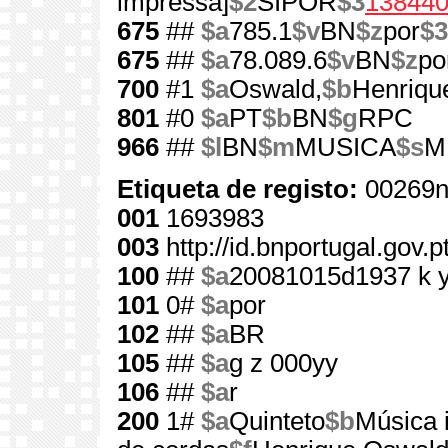
impressa]
$2
SIPOR
$3
13844
675
##
$a
785.1
$v
BN
$z
por
$3
675
##
$a
78.089.6
$v
BN
$z
po
700
#1
$a
Oswald,
$b
Henriqu
801
#0
$a
PT
$b
BN
$g
RPC
966
##
$l
BN
$m
MUSICA
$s
M.
Etiqueta de registo:
00269n
001
1693983
003
http://id.bnportugal.gov.
100
##
$a
20081015d1937 k 
101
0#
$a
por
102
##
$a
BR
105
##
$a
g z 000yy
106
##
$a
r
200
1#
$a
Quinteto
$b
Música 