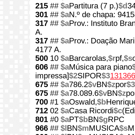
215
##
$a
Partitura (7 p.)
$d
3
301
##
$a
N.º de chapa: 941
317
##
$a
Prov.: Instituto Br
A.
317
##
$a
Prov.: Doação Mari
4177 A.
500
10
$a
Barcarolas,
$r
pf,
$s
606
##
$a
Música para piano
impressa]
$2
SIPOR
$3
13136
675
##
$a
786.2
$v
BN
$z
por
$3
675
##
$a
78.089.6
$v
BN
$z
po
700
#1
$a
Oswald,
$b
Henriqu
712
02
$a
Casa Ricordi
$c
(Ed
801
#0
$a
PT
$b
BN
$g
RPC
966
##
$l
BN
$m
MUSICA
$s
M.