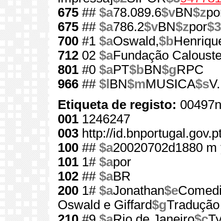
675
##
$a
78.089.6
$v
BN
$z
po
675
##
$a
786.2
$v
BN
$z
por
$3
700
#1
$a
Oswald,
$b
Henriqu
712
02
$a
Fundação Calouste
801
#0
$a
PT
$b
BN
$g
RPC
966
##
$l
BN
$m
MUSICA
$s
V
Etiqueta de registo:
00497n
001
1246247
003
http://id.bnportugal.gov.
100
##
$a
20020702d1880 m 
101
1#
$a
por
102
##
$a
BR
200
1#
$a
Jonathan
$e
Comedi
Oswald e Giffard
$g
Tradução 
210
#9
$a
Rio de Janeiro
$c
Ty