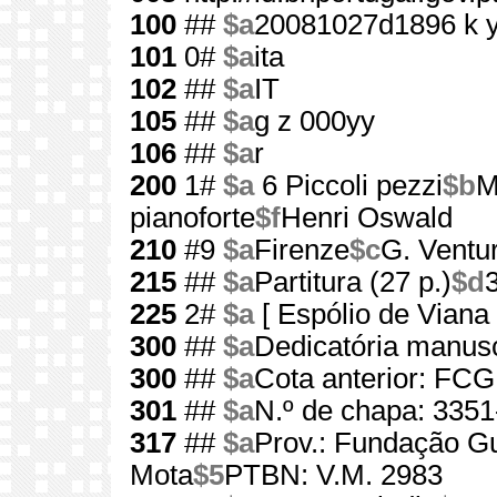
100
##
$a
20081027d1896 k 
101
0#
$a
ita
102
##
$a
IT
105
##
$a
g z 000yy
106
##
$a
r
200
1#
$a
6 Piccoli pezzi
$b
M
pianoforte
$f
Henri Oswald
210
#9
$a
Firenze
$c
G. Ventur
215
##
$a
Partitura (27 p.)
$d
225
2#
$a
[ Espólio de Viana
300
##
$a
Dedicatória manusc
300
##
$a
Cota anterior: FC
301
##
$a
N.º de chapa: 3351
317
##
$a
Prov.: Fundação G
Mota
$5
PTBN: V.M. 2983