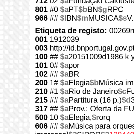
712
02
$a
Fundação Calouste
801
#0
$a
PT
$b
BN
$g
RPC
966
##
$l
BN
$m
MUSICA
$s
V
Etiqueta de registo:
00269n
001
1912039
003
http://id.bnportugal.gov.
100
##
$a
20151009d1986 k 
101
0#
$a
por
102
##
$a
BR
200
1#
$a
Elegia
$b
Música im
210
#1
$a
Rio de Janeiro
$c
Fu
215
##
$a
Partitura (16 p.)
$d
317
##
$a
Prov.: Oferta da 
500
10
$a
Elegia,
$r
orq
606
##
$a
Música para orques