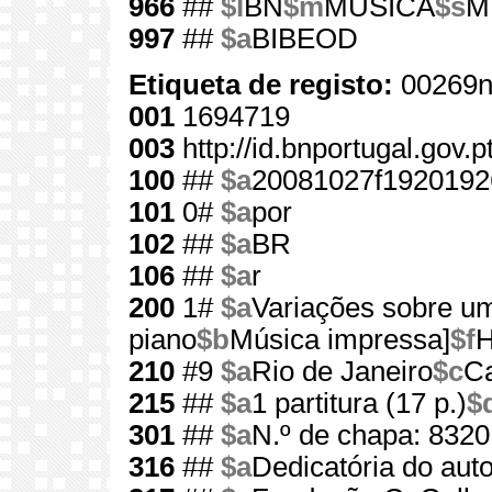
966
##
$l
BN
$m
MUSICA
$s
M.
997
##
$a
BIBEOD
Etiqueta de registo:
00269n
001
1694719
003
http://id.bnportugal.gov.
100
##
$a
20081027f1920192
101
0#
$a
por
102
##
$a
BR
106
##
$a
r
200
1#
$a
Variações sobre u
piano
$b
Música impressa]
$f
H
210
#9
$a
Rio de Janeiro
$c
Ca
215
##
$a
1 partitura (17 p.)
$
301
##
$a
N.º de chapa: 8320
316
##
$a
Dedicatória do auto