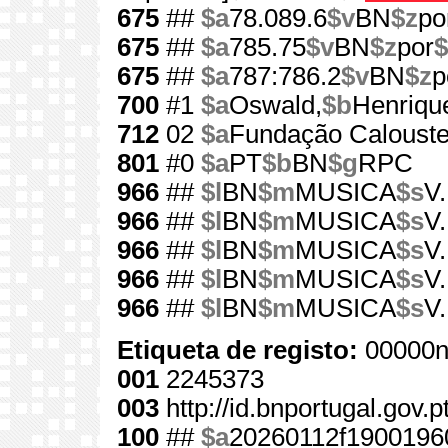
675
##
$a
78.089.6
$v
BN
$z
po
675
##
$a
785.75
$v
BN
$z
por
$
675
##
$a
787:786.2
$v
BN
$z
p
700
#1
$a
Oswald,
$b
Henriqu
712
02
$a
Fundação Calouste
801
#0
$a
PT
$b
BN
$g
RPC
966
##
$l
BN
$m
MUSICA
$s
V
966
##
$l
BN
$m
MUSICA
$s
V
966
##
$l
BN
$m
MUSICA
$s
V
966
##
$l
BN
$m
MUSICA
$s
V
966
##
$l
BN
$m
MUSICA
$s
V
Etiqueta de registo:
00000n
001
2245373
003
http://id.bnportugal.gov.
100
##
$a
20260112f1900196