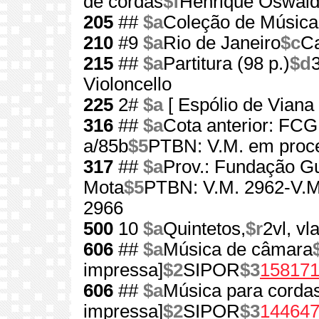
de cordas
$f
Henrique Oswal
205
##
$a
Coleção de Música 
210
#9
$a
Rio de Janeiro
$c
Ca
215
##
$a
Partitura (98 p.)
$d
Violoncello
225
2#
$a
[ Espólio de Viana
316
##
$a
Cota anterior: FC
a/85b
$5
PTBN: V.M. em proc
317
##
$a
Prov.: Fundação G
Mota
$5
PTBN: V.M. 2962-V.M
2966
500
10
$a
Quintetos,
$r
2vl, vla
606
##
$a
Música de câmara
impressa]
$2
SIPOR
$3
15817
606
##
$a
Música para cordas
impressa]
$2
SIPOR
$3
14464