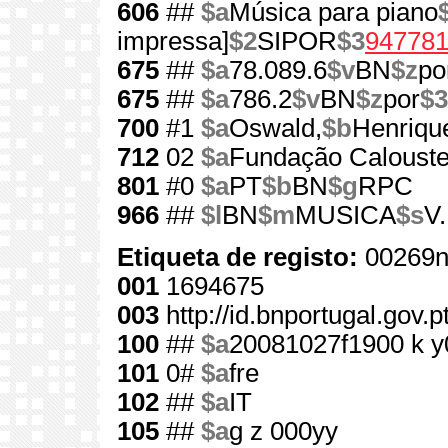
606
##
$a
Música para piano
impressa]
$2
SIPOR
$3
94778
675
##
$a
78.089.6
$v
BN
$z
po
675
##
$a
786.2
$v
BN
$z
por
$3
700
#1
$a
Oswald,
$b
Henriqu
712
02
$a
Fundação Calouste
801
#0
$a
PT
$b
BN
$g
RPC
966
##
$l
BN
$m
MUSICA
$s
V
Etiqueta de registo:
00269n
001
1694675
003
http://id.bnportugal.gov.
100
##
$a
20081027f1900 k y
101
0#
$a
fre
102
##
$a
IT
105
##
$a
g z 000yy