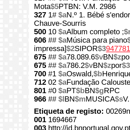
Mota
$5
PTBN: V.M. 2986
327
1#
$a
N.º 1. Bébé s'endor
Chauve-Sourris
500
10
$a
Album completo ;
$
606
##
$a
Música para piano
impressa]
$2
SIPOR
$3
94778
675
##
$a
78.089.6
$v
BN
$z
po
675
##
$a
786.2
$v
BN
$z
por
$3
700
#1
$a
Oswald,
$b
Henriqu
712
02
$a
Fundação Calouste
801
#0
$a
PT
$b
BN
$g
RPC
966
##
$l
BN
$m
MUSICA
$s
V
Etiqueta de registo:
00269n
001
1694667
003
http://id.bnportugal.gov.