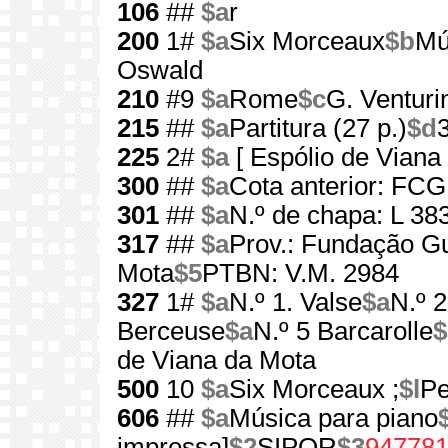
106
##
$a
r
200
1#
$a
Six Morceaux
$b
Mú
Oswald
210
#9
$a
Rome
$c
G. Venturin
215
##
$a
Partitura (27 p.)
$d
225
2#
$a
[ Espólio de Viana
300
##
$a
Cota anterior: FC
301
##
$a
N.º de chapa: L 38
317
##
$a
Prov.: Fundação G
Mota
$5
PTBN: V.M. 2984
327
1#
$a
N.º 1. Valse
$a
N.º 2
Berceuse
$a
N.º 5 Barcarolle
$
de Viana da Mota
500
10
$a
Six Morceaux ;
$l
Pe
606
##
$a
Música para piano
impressa]
$2
SIPOR
$3
94778