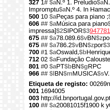
327
1#
$a
N.º 1. Preludio
$a
N.
Impromptu
$a
N.º 4. In Hama
500
10
$a
Peças para piano ;
606
##
$a
Música para piano
impressa]
$2
SIPOR
$3
94778
675
##
$a
78.089.6
$v
BN
$z
po
675
##
$a
786.2
$v
BN
$z
por
$3
700
#1
$a
Oswald,
$b
Henriqu
712
02
$a
Fundação Calouste
801
#0
$a
PT
$b
BN
$g
RPC
966
##
$l
BN
$m
MUSICA
$s
V
Etiqueta de registo:
00269n
001
1694005
003
http://id.bnportugal.gov.
100
##
$a
20081015f1900 k y