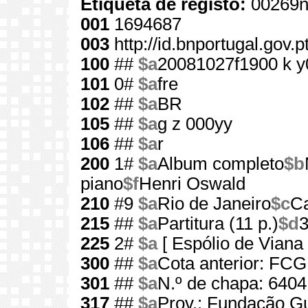
Etiqueta de registo:
00269n
001
1694687
003
http://id.bnportugal.gov.
100
##
$a
20081027f1900 k y
101
0#
$a
fre
102
##
$a
BR
105
##
$a
g z 000yy
106
##
$a
r
200
1#
$a
Album completo
$b
piano
$f
Henri Oswald
210
#9
$a
Rio de Janeiro
$c
Ca
215
##
$a
Partitura (11 p.)
$d
225
2#
$a
[ Espólio de Viana
300
##
$a
Cota anterior: FC
301
##
$a
N.º de chapa: 6404
317
##
$a
Prov.: Fundação G