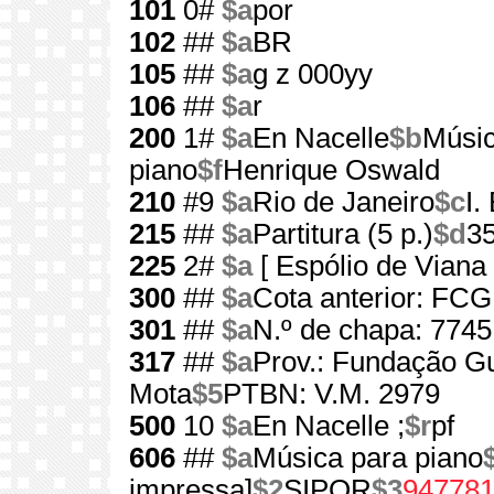
101
0#
$a
por
102
##
$a
BR
105
##
$a
g z 000yy
106
##
$a
r
200
1#
$a
En Nacelle
$b
Músic
piano
$f
Henrique Oswald
210
#9
$a
Rio de Janeiro
$c
I.
215
##
$a
Partitura (5 p.)
$d
3
225
2#
$a
[ Espólio de Viana
300
##
$a
Cota anterior: FC
301
##
$a
N.º de chapa: 7745
317
##
$a
Prov.: Fundação G
Mota
$5
PTBN: V.M. 2979
500
10
$a
En Nacelle ;
$r
pf
606
##
$a
Música para piano
impressa]
$2
SIPOR
$3
94778