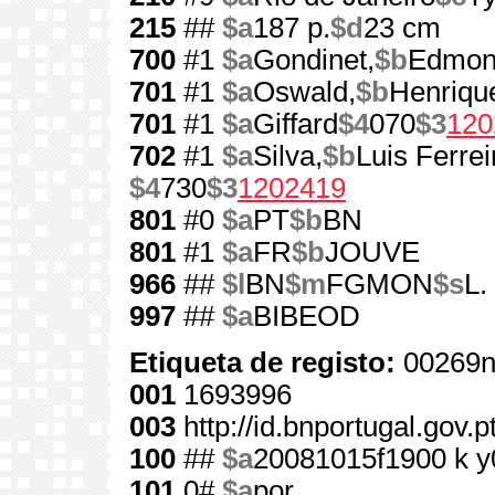
215
##
$a
187 p.
$d
23 cm
700
#1
$a
Gondinet,
$b
Edmon
701
#1
$a
Oswald,
$b
Henriqu
701
#1
$a
Giffard
$4
070
$3
120
702
#1
$a
Silva,
$b
Luis Ferrei
$4
730
$3
1202419
801
#0
$a
PT
$b
BN
801
#1
$a
FR
$b
JOUVE
966
##
$l
BN
$m
FGMON
$s
L.
997
##
$a
BIBEOD
Etiqueta de registo:
00269n
001
1693996
003
http://id.bnportugal.gov.
100
##
$a
20081015f1900 k y
101
0#
$a
por