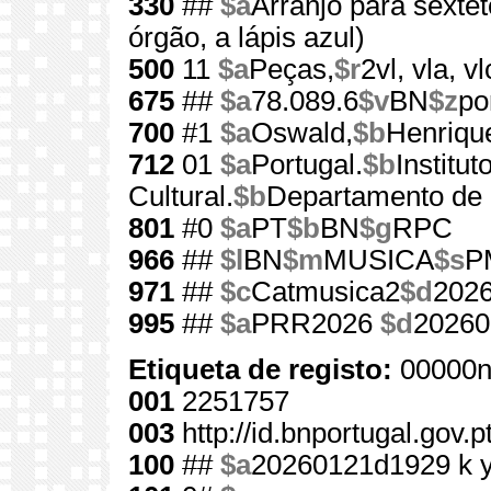
330
##
$a
Arranjo para sextet
órgão, a lápis azul)
500
11
$a
Peças,
$r
2vl, vla, vl
675
##
$a
78.089.6
$v
BN
$z
po
700
#1
$a
Oswald,
$b
Henriqu
712
01
$a
Portugal.
$b
Institu
Cultural.
$b
Departamento de 
801
#0
$a
PT
$b
BN
$g
RPC
966
##
$l
BN
$m
MUSICA
$s
P
971
##
$c
Catmusica2
$d
202
995
##
$a
PRR2026
$d
20260
Etiqueta de registo:
00000n
001
2251757
003
http://id.bnportugal.gov.
100
##
$a
20260121d1929 k 