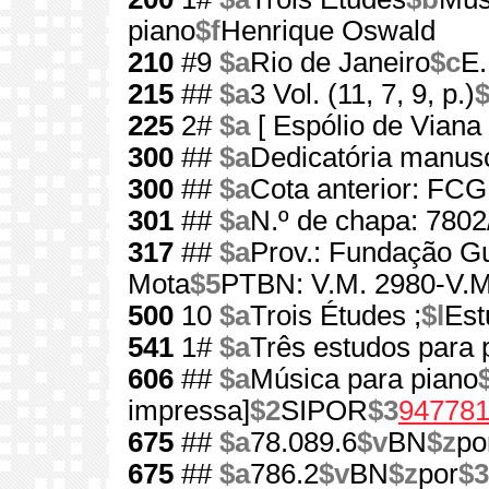
piano
$f
Henrique Oswald
210
#9
$a
Rio de Janeiro
$c
E.
215
##
$a
3 Vol. (11, 7, 9, p.)
225
2#
$a
[ Espólio de Viana
300
##
$a
Dedicatória manusc
300
##
$a
Cota anterior: FC
301
##
$a
N.º de chapa: 7802
317
##
$a
Prov.: Fundação G
Mota
$5
PTBN: V.M. 2980-V.M
500
10
$a
Trois Études ;
$l
Est
541
1#
$a
Três estudos para 
606
##
$a
Música para piano
impressa]
$2
SIPOR
$3
94778
675
##
$a
78.089.6
$v
BN
$z
po
675
##
$a
786.2
$v
BN
$z
por
$3