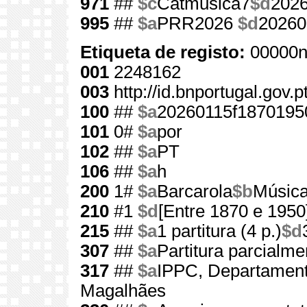
971
##
$c
Catmusica7
$d
202
995
##
$a
PRR2026
$d
20260
Etiqueta de registo:
00000n
001
2248162
003
http://id.bnportugal.gov.
100
##
$a
20260115f1870195
101
0#
$a
por
102
##
$a
PT
106
##
$a
h
200
1#
$a
Barcarola
$b
Música
210
#1
$d
[Entre 1870 e 1950
215
##
$a
1 partitura (4 p.)
$d
307
##
$a
Partitura parcialme
317
##
$a
IPPC, Departament
Magalhães