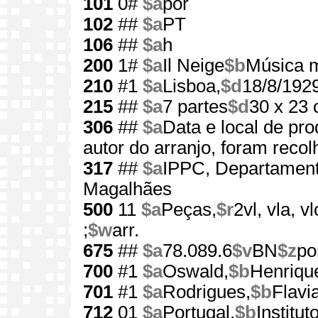
101
0#
$a
por
102
##
$a
PT
106
##
$a
h
200
1#
$a
Il Neige
$b
Música m
210
#1
$a
Lisboa,
$d
18/8/192
215
##
$a
7 partes
$d
30 x 23
306
##
$a
Data e local de p
autor do arranjo, foram reco
317
##
$a
IPPC, Departament
Magalhães
500
11
$a
Peças,
$r
2vl, vla, v
;
$w
arr.
675
##
$a
78.089.6
$v
BN
$z
po
700
#1
$a
Oswald,
$b
Henriqu
701
#1
$a
Rodrigues,
$b
Flavi
712
01
$a
Portugal.
$b
Institu