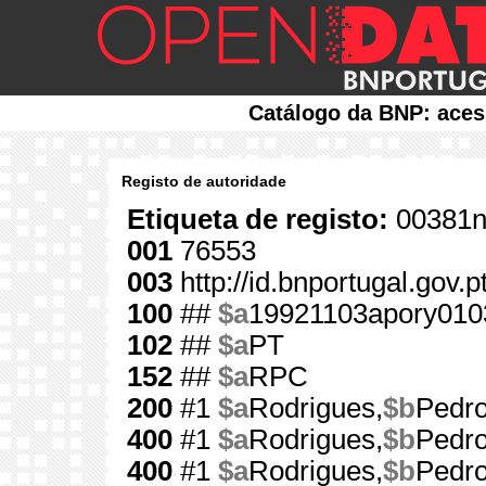
Catálogo da BNP: aces
Registo de autoridade
Etiqueta de registo:
00381n
001
76553
003
http://id.bnportugal.gov.
100
##
$a
19921103apory010
102
##
$a
PT
152
##
$a
RPC
200
#1
$a
Rodrigues,
$b
Pedro
400
#1
$a
Rodrigues,
$b
Pedro
400
#1
$a
Rodrigues,
$b
Pedro