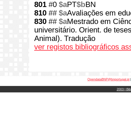
801
#0
$a
PT
$b
BN
810
##
$a
Avaliações em ed
830
##
$a
Mestrado em Ciênc
universitário. Orient. de tese
Animal). Tradução
ver registos bibliográficos a
OpendataBNP@bnportugal.pt
2003 | Bib