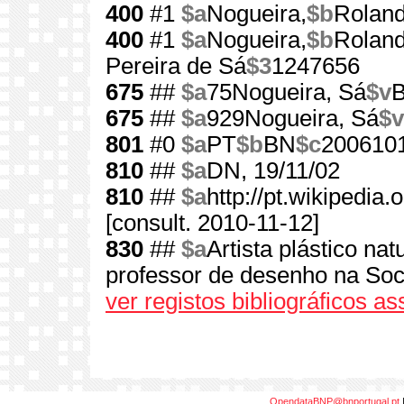
400
#1
$a
Nogueira,
$b
Rolan
400
#1
$a
Nogueira,
$b
Roland
Pereira de Sá
$3
1247656
675
##
$a
75Nogueira, Sá
$v
675
##
$a
929Nogueira, Sá
$v
801
#0
$a
PT
$b
BN
$c
200610
810
##
$a
DN, 19/11/02
810
##
$a
http://pt.wikipedi
[consult. 2010-11-12]
830
##
$a
Artista plástico nat
professor de desenho na Soc
ver registos bibliográficos a
OpendataBNP@bnportugal.pt