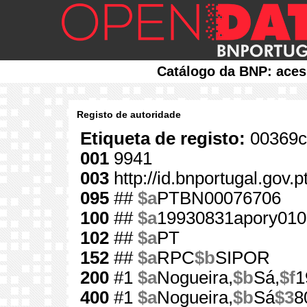
Catálogo da BNP: aces
Registo de autoridade
Etiqueta de registo:
00369c
001
9941
003
http://id.bnportugal.gov.
095
##
$a
PTBN00076706
100
##
$a
19930831apory010
102
##
$a
PT
152
##
$a
RPC
$b
SIPOR
200
#1
$a
Nogueira,
$b
Sá,
$f
1
400
#1
$a
Nogueira,
$b
Sá
$3
8