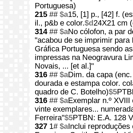
Portuguesa)
215
##
$a
15, [1] p., [42] f. (
il., p&b e color.
$d
24X21 cm (c
314
##
$a
No cólofon, a par 
"acabou de se imprimir para R
Gráfica Portuguesa sendo a
impressas na Neogravura Lim
Novais, ... [et al.]"
316
##
$a
Dim. da capa (enc.
dourada e estampa color. col
quadro de C. Botelho)
$5
PTBN
316
##
$a
Exemplar n.º XVIII
vinte exemplares... numerad
Ferreira"
$5
PTBN: E.A. 128 V
327
1#
$a
Inclui reproduções 