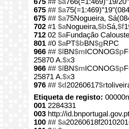
675
##
$a
766(=1:469)"19/20"
675
##
$a
75(=1:469)"19"(084
675
##
$a
75Nogueira, Sá(08
702
#1
$a
Nogueira,
$b
Sá,
$f
1
712
02
$a
Fundação Calouste
801
#0
$a
PT
$b
BN
$g
RPC
966
##
$l
BN
$m
ICONOG
$p
F
25870 A.
$x
3
966
##
$l
BN
$m
ICONOG
$p
F
25871 A.
$x
3
976
##
$d
20260617
$r
toliveir
Etiqueta de registo:
00000n
001
2284331
003
http://id.bnportugal.gov.
100
##
$a
20260618f2010201