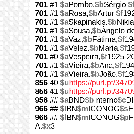
701
#1
$a
Pombo,
$b
Sérgio,
$
701
#1
$a
Rosa,
$b
Artur,
$f
19
701
#1
$a
Skapinakis,
$b
Nikia
701
#1
$a
Sousa,
$b
Ângelo de
701
#1
$a
Vaz,
$b
Fátima,
$f
19
701
#1
$a
Velez,
$b
Maria,
$f
1
701
#0
$a
Vespeira,
$f
1925-2
701
#1
$a
Vieira,
$b
Ana,
$f
194
701
#1
$a
Vieira,
$b
João,
$f
19
856
40
$u
https://purl.pt/3470
856
41
$u
https://purl.pt/347
958
##
$a
BND
$b
Interno
$c
Di
966
##
$l
BN
$m
ICONOG
$s
E
966
##
$l
BN
$m
ICONOG
$p
F
A.
$x
3