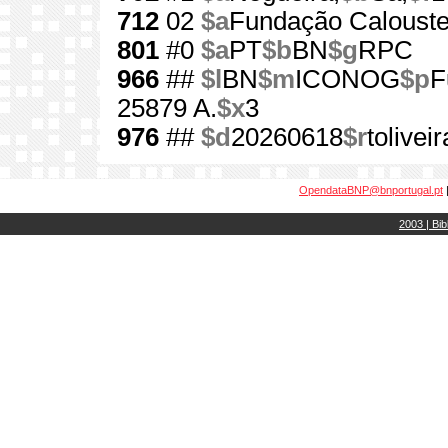
712
02
$a
Fundação Calouste
801
#0
$a
PT
$b
BN
$g
RPC
966
##
$l
BN
$m
ICONOG
$p
F
25879 A.
$x
3
976
##
$d
20260618
$r
toliveir
OpendataBNP@bnportugal.pt
2003 | Bib