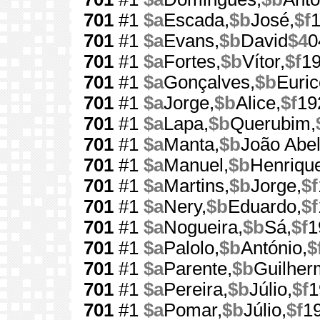
701
#1
$a
Escada,
$b
José,
$f
701
#1
$a
Evans,
$b
David
$4
0
701
#1
$a
Fortes,
$b
Vítor,
$f
1
701
#1
$a
Gonçalves,
$b
Euric
701
#1
$a
Jorge,
$b
Alice,
$f
19
701
#1
$a
Lapa,
$b
Querubim,
701
#1
$a
Manta,
$b
João Abel
701
#1
$a
Manuel,
$b
Henriqu
701
#1
$a
Martins,
$b
Jorge,
$f
701
#1
$a
Nery,
$b
Eduardo,
$f
701
#1
$a
Nogueira,
$b
Sá,
$f
1
701
#1
$a
Palolo,
$b
António,
$
701
#1
$a
Parente,
$b
Guilher
701
#1
$a
Pereira,
$b
Júlio,
$f
1
701
#1
$a
Pomar,
$b
Júlio,
$f
1