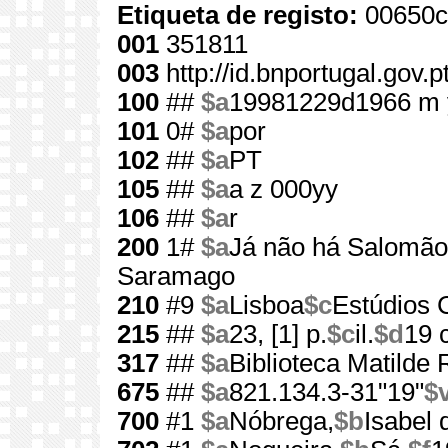
Etiqueta de registo:
00650c
001
351811
003
http://id.bnportugal.gov.
100
##
$a
19981229d1966 m 
101
0#
$a
por
102
##
$a
PT
105
##
$a
a z 000yy
106
##
$a
r
200
1#
$a
Já não há Salomão
Saramago
210
#9
$a
Lisboa
$c
Estúdios 
215
##
$a
23, [1] p.
$c
il.
$d
19 
317
##
$a
Biblioteca Matilde
675
##
$a
821.134.3-31"19"
$
700
#1
$a
Nóbrega,
$b
Isabel 