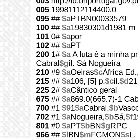
003
http://id.bnportugal.gov.
005
19981112114400.0
095
##
$a
PTBN00033579
100
##
$a
19830301d1981 m 
101
0#
$a
por
102
##
$a
PT
200
1#
$a
A luta é a minha p
Cabral
$g
il. Sá Nogueira
210
#9
$a
Oeiras
$c
África Ed.
215
##
$a
106, [5] p.
$c
il.
$d
21
225
2#
$a
Cântico geral
675
##
$a
869.0(665.7)-1 Cabr
700
#1
$9
1
$a
Cabral,
$b
Vasc
702
#1
$a
Nogueira,
$b
Sá,
$f
1
801
#0
$a
PT
$b
BN
$g
RPC
966
##
$l
BN
$m
FGMON
$s
L.