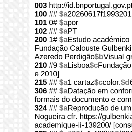
003
http://id.bnportugal.gov.
100
##
$a
20260617f1993201
101
0#
$a
por
102
##
$a
PT
200
1#
$a
Estudo académico -
Fundação Calouste Gulbenki
Azeredo Perdigão
$b
Visual gr
210
#9
$a
Lisboa
$c
Fundação 
e 2010]
215
##
$a
1 cartaz
$c
color.
$d
306
##
$a
Datação em confor
formais do documento e com 
324
##
$a
Reprodução de uma
Nogueira cfr. https://gulbenk
academique-ii-139200/ [consu