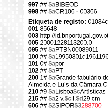
997
##
$a
BIBEOD
998
##
$a
CR106 - 00366
Etiqueta de registo:
01034c
001
85648
003
http://id.bnportugal.gov.
005
20001228113200.0
095
##
$a
PTBN00089011
100
##
$a
19950301d1961196
101
0#
$a
por
102
##
$a
PT
200
1#
$a
Grande fabulário de
Almeida e Luís da Câmara 
210
#9
$a
Lisboa
$c
Artísticas 
215
##
$a
2 v.
$c
il.
$d
29 cm
606
##
$2
SIPOR
$3
288700