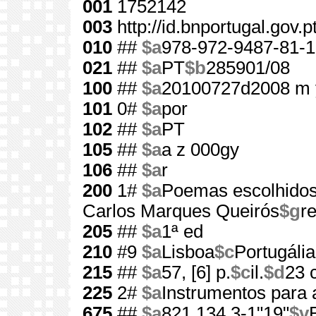
001
1752142
003
http://id.bnportugal.gov.
010
##
$a
978-972-9487-81-1
021
##
$a
PT
$b
285901/08
100
##
$a
20100727d2008 m 
101
0#
$a
por
102
##
$a
PT
105
##
$a
a z 000gy
106
##
$a
r
200
1#
$a
Poemas escolhido
Carlos Marques Queirós
$g
r
205
##
$a
1ª ed
210
#9
$a
Lisboa
$c
Portugália
215
##
$a
57, [6] p.
$c
il.
$d
23 
225
2#
$a
Instrumentos para 
675
##
$a
821.134.3-1"19"
$v