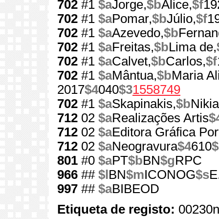
702
#1
$a
Jorge,
$b
Alice,
$f
19
702
#1
$a
Pomar,
$b
Júlio,
$f
1
702
#1
$a
Azevedo,
$b
Fernan
702
#1
$a
Freitas,
$b
Lima de,
702
#1
$a
Calvet,
$b
Carlos,
$f
702
#1
$a
Mântua,
$b
Maria Al
2017
$4
040
$3
1558749
702
#1
$a
Skapinakis,
$b
Nikia
712
02
$a
Realizações Artis
$
712
02
$a
Editora Gráfica Po
712
02
$a
Neogravura
$4
610
$
801
#0
$a
PT
$b
BN
$g
RPC
966
##
$l
BN
$m
ICONOG
$s
E
997
##
$a
BIBEOD
Etiqueta de registo:
00230n