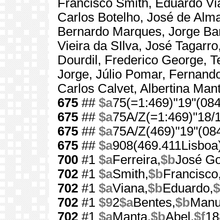
Francisco Smith, Eduardo Vi
Carlos Botelho, José de Alm
Bernardo Marques, Jorge Barr
Vieira da SIlva, José Tagarro
Dourdil, Frederico George, T
Jorge, Júlio Pomar, Fernand
Carlos Calvet, Albertina Man
675
##
$a
75(=1:469)"19"(084
675
##
$a
75A/Z(=1:469)"18/1
675
##
$a
75A/Z(469)"19"(084
675
##
$a
908(469.411Lisboa)
700
#1
$a
Ferreira,
$b
José G
702
#1
$a
Smith,
$b
Francisco
702
#1
$a
Viana,
$b
Eduardo,
$
702
#1
$9
2
$a
Bentes,
$b
Manu
702
#1
$a
Manta,
$b
Abel,
$f
18