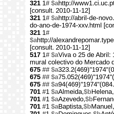
321
1#
$a
http://www1.ci.uc
[consult. 2010-11-12]
321
1#
$a
http://abril-de-nov
do-ano-de-1974-xxv.html [con
321
1#
$a
http://alexandrepomar.ty
[consult. 2010-11-12]
517
1#
$a
Viva o 25 de Abril:
mural colectivo do Mercado d
675
##
$a
323.2(469)"1974"(0
675
##
$a
75.052(469)"1974"(
675
##
$a
94(469)"1974"(084.
701
#1
$a
Almeida,
$b
Helena,
701
#1
$a
Azevedo,
$b
Fernan
701
#1
$a
Baptista,
$b
Manuel
701
#1
$a
Domingues,
$b
Antó