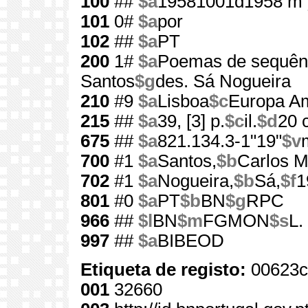
100
##
$a
19581001d1958 m 
101
0#
$a
por
102
##
$a
PT
200
1#
$a
Poemas de sequên
Santos
$g
des. Sá Nogueira
210
#9
$a
Lisboa
$c
Europa Am
215
##
$a
39, [3] p.
$c
il.
$d
20 
675
##
$a
821.134.3-1"19"
$v
700
#1
$a
Santos,
$b
Carlos M
702
#1
$a
Nogueira,
$b
Sá,
$f
1
801
#0
$a
PT
$b
BN
$g
RPC
966
##
$l
BN
$m
FGMON
$s
L.
997
##
$a
BIBEOD
Etiqueta de registo:
00623c
001
32660