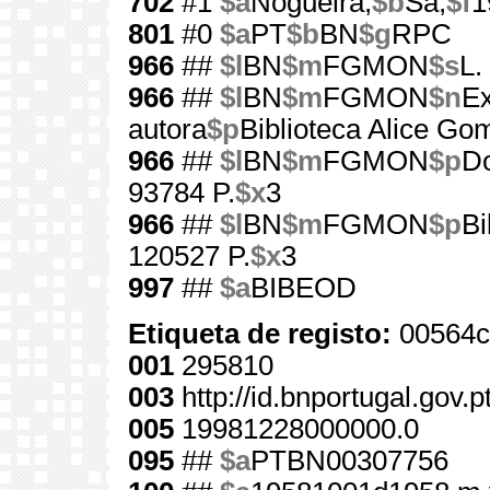
702
#1
$a
Nogueira,
$b
Sá,
$f
1
801
#0
$a
PT
$b
BN
$g
RPC
966
##
$l
BN
$m
FGMON
$s
L.
966
##
$l
BN
$m
FGMON
$n
Ex
autora
$p
Biblioteca Alice Go
966
##
$l
BN
$m
FGMON
$p
Do
93784 P.
$x
3
966
##
$l
BN
$m
FGMON
$p
Bi
120527 P.
$x
3
997
##
$a
BIBEOD
Etiqueta de registo:
00564c
001
295810
003
http://id.bnportugal.gov.
005
19981228000000.0
095
##
$a
PTBN00307756