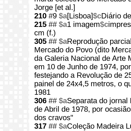
Jorge [et al.]
210
#9
$a
[Lisboa]
$c
Diário de
215
##
$a
1 imagem
$c
impres
cm (f.)
305
##
$a
Reprodução parcial
Mercado do Povo (dito Merca
da Galeria Nacional de Arte 
em 10 de Junho de 1974, por d
festejando a Revolução de 2
painel de 24x4,5 metros, o 
1981
306
##
$a
Separata do jornal 
de Abril de 1978, por ocasiã
dos cravos"
317
##
$a
Coleção Madeira L