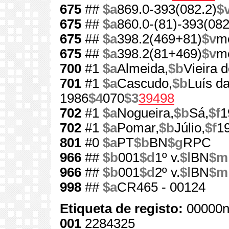
675
##
$a
869.0-393(082.2)
$
675
##
$a
860.0-(81)-393(082
675
##
$a
398.2(469+81)
$v
m
675
##
$a
398.2(81+469)
$v
m
700
#1
$a
Almeida,
$b
Vieira d
701
#1
$a
Cascudo,
$b
Luís d
1986
$4
070
$3
39498
702
#1
$a
Nogueira,
$b
Sá,
$f
1
702
#1
$a
Pomar,
$b
Júlio,
$f
1
801
#0
$a
PT
$b
BN
$g
RPC
966
##
$b
001
$d
1º v.
$l
BN
$m
966
##
$b
001
$d
2º v.
$l
BN
$m
998
##
$a
CR465 - 00124
Etiqueta de registo:
00000n
001
2284325