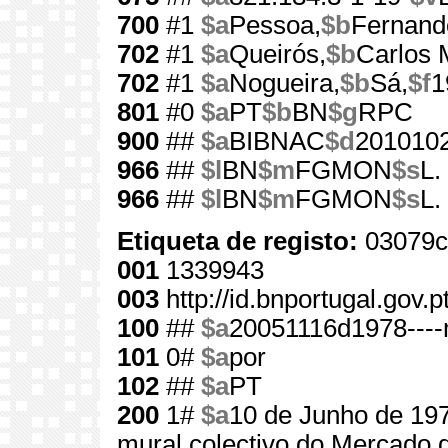
700
#1
$a
Pessoa,
$b
Fernand
702
#1
$a
Queirós,
$b
Carlos 
702
#1
$a
Nogueira,
$b
Sá,
$f
1
801
#0
$a
PT
$b
BN
$g
RPC
900
##
$a
BIBNAC
$d
201010
966
##
$l
BN
$m
FGMON
$s
L.
966
##
$l
BN
$m
FGMON
$s
L.
Etiqueta de registo:
03079c
001
1339943
003
http://id.bnportugal.gov.
100
##
$a
20051116d1978----
101
0#
$a
por
102
##
$a
PT
200
1#
$a
10 de Junho de 19
mural colectivo do Mercado d