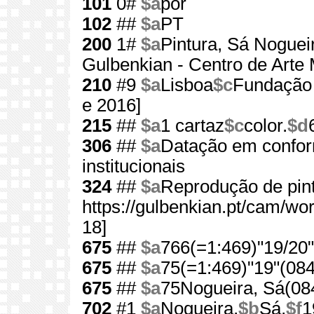
101
0#
$a
por
102
##
$a
PT
200
1#
$a
Pintura, Sá Noguei
Gulbenkian - Centro de Arte
210
#9
$a
Lisboa
$c
Fundação 
e 2016]
215
##
$a
1 cartaz
$c
color.
$d
306
##
$a
Datação em confor
institucionais
324
##
$a
Reprodução de pint
https://gulbenkian.pt/cam/wo
18]
675
##
$a
766(=1:469)"19/20"
675
##
$a
75(=1:469)"19"(084
675
##
$a
75Nogueira, Sá(08
702
#1
$a
Nogueira,
$b
Sá,
$f
1