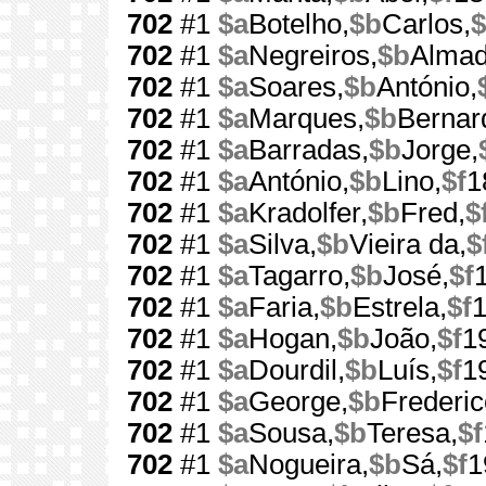
702
#1
$a
Botelho,
$b
Carlos,
$
702
#1
$a
Negreiros,
$b
Almad
702
#1
$a
Soares,
$b
António,
702
#1
$a
Marques,
$b
Bernar
702
#1
$a
Barradas,
$b
Jorge,
702
#1
$a
António,
$b
Lino,
$f
1
702
#1
$a
Kradolfer,
$b
Fred,
$
702
#1
$a
Silva,
$b
Vieira da,
$
702
#1
$a
Tagarro,
$b
José,
$f
702
#1
$a
Faria,
$b
Estrela,
$f
702
#1
$a
Hogan,
$b
João,
$f
1
702
#1
$a
Dourdil,
$b
Luís,
$f
1
702
#1
$a
George,
$b
Frederic
702
#1
$a
Sousa,
$b
Teresa,
$f
702
#1
$a
Nogueira,
$b
Sá,
$f
1