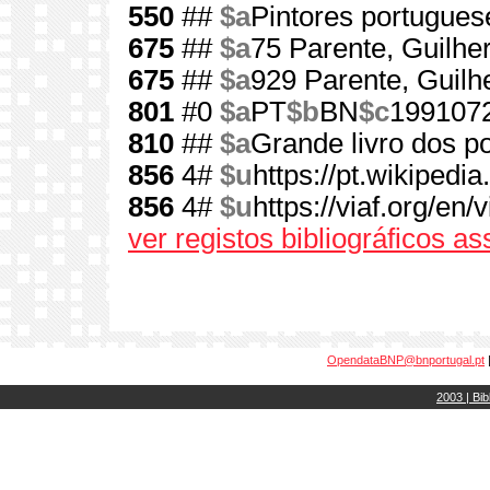
550
##
$a
Pintores portugues
675
##
$a
75 Parente, Guilh
675
##
$a
929 Parente, Guil
801
#0
$a
PT
$b
BN
$c
199107
810
##
$a
Grande livro dos p
856
4#
$u
https://pt.wikipedi
856
4#
$u
https://viaf.org/en/
ver registos bibliográficos a
OpendataBNP@bnportugal.pt
2003 | Bib