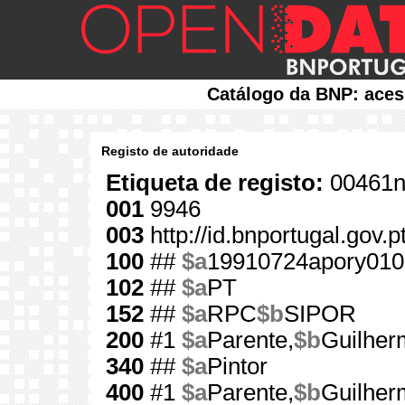
Catálogo da BNP: aces
Registo de autoridade
Etiqueta de registo:
00461n
001
9946
003
http://id.bnportugal.gov.
100
##
$a
19910724apory010
102
##
$a
PT
152
##
$a
RPC
$b
SIPOR
200
#1
$a
Parente,
$b
Guilher
340
##
$a
Pintor
400
#1
$a
Parente,
$b
Guilher