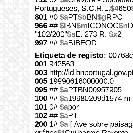
Portugueses, S.C.R.L.
$4
650
801
#0
$a
PT
$b
BN
$g
RPC
966
##
$l
BN
$m
ICONOG
$n
D
"102/200"
$s
E. 273 R.
$x
2
997
##
$a
BIBEOD
Etiqueta de registo:
00768c
001
943563
003
http://id.bnportugal.gov.
005
19990616000000.0
095
##
$a
PTBN00957905
100
##
$a
19980209d1974 m 
101
0#
$a
por
102
##
$a
PT
200
1#
$a
[ Ave sobre paisa
gráfico
$f
Guilherme Parente