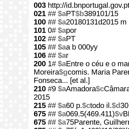
003
http://id.bnportugal.gov.
021
##
$a
PT
$b
389101/15
100
##
$a
20180131d2015 m 
101
0#
$a
por
102
##
$a
PT
105
##
$a
a b 000yy
106
##
$a
r
200
1#
$a
Entre o céu e o ma
Moreira
$g
comis. Maria Pare
Fonseca... [et al.]
210
#9
$a
Amadora
$c
Câmara
2015
215
##
$a
60 p.
$c
todo il.
$d
30
675
##
$a
069.5(469.411)
$v
B
675
##
$a
75Parente, Guilhe