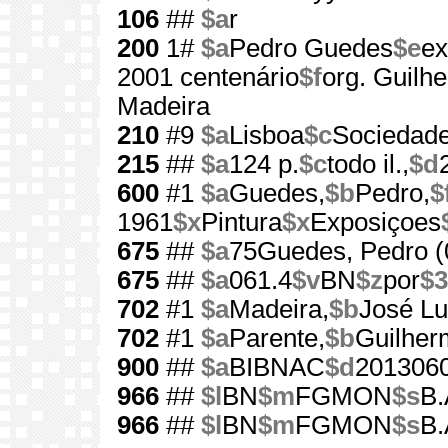
106
##
$a
r
200
1#
$a
Pedro Guedes
$e
e
2001 centenário
$f
org. Guilh
Madeira
210
#9
$a
Lisboa
$c
Sociedade
215
##
$a
124 p.
$c
todo il.,
$d
600
#1
$a
Guedes,
$b
Pedro,
$
1961
$x
Pintura
$x
Exposiçoes
675
##
$a
75Guedes, Pedro (
675
##
$a
061.4
$v
BN
$z
por
$3
702
#1
$a
Madeira,
$b
José Lu
702
#1
$a
Parente,
$b
Guilher
900
##
$a
BIBNAC
$d
201306
966
##
$l
BN
$m
FGMON
$s
B.
966
##
$l
BN
$m
FGMON
$s
B.