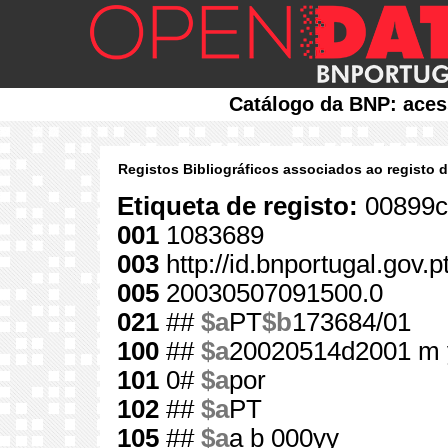
Catálogo da BNP: aces
Registos Bibliográficos associados ao registo 
Etiqueta de registo:
00899c
001
1083689
003
http://id.bnportugal.gov.
005
20030507091500.0
021
##
$a
PT
$b
173684/01
100
##
$a
20020514d2001 m 
101
0#
$a
por
102
##
$a
PT
105
##
$a
a b 000yy