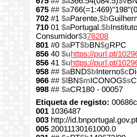
675
##
$a
366.54(084.5)
$v
B
675
##
$a
766(=1:469)"198"(0
702
#1
$a
Parente,
$b
Guilher
710
01
$a
Portugal.
$b
Institu
Consumidor
$3
76208
801
#0
$a
PT
$b
BN
$g
RPC
856
40
$u
https://purl.pt/1029
856
41
$u
https://purl.pt/102
958
##
$a
BND
$b
Interno
$c
Di
966
##
$l
BN
$m
ICONOG
$s
C
998
##
$a
CR180 - 00057
Etiqueta de registo:
00686c
001
1036487
003
http://id.bnportugal.gov.
005
20011130161000.0