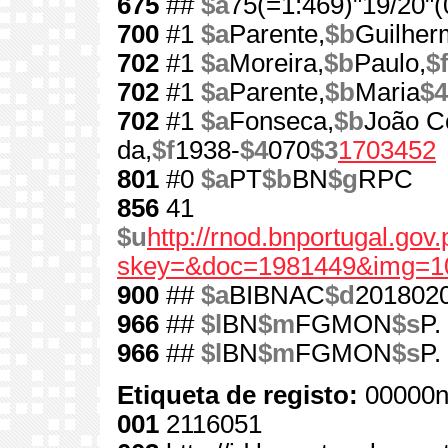
675
##
$a
75(=1:469)"19/20"(
700
#1
$a
Parente,
$b
Guilher
702
#1
$a
Moreira,
$b
Paulo,
$
702
#1
$a
Parente,
$b
Maria
$4
702
#1
$a
Fonseca,
$b
João C
da,
$f
1938-
$4
070
$3
1703452
801
#0
$a
PT
$b
BN
$g
RPC
856
41
$u
http://rnod.bnportugal.go
skey=&doc=1981449&img=1
900
##
$a
BIBNAC
$d
201802
966
##
$l
BN
$m
FGMON
$s
P.
966
##
$l
BN
$m
FGMON
$s
P.
Etiqueta de registo:
00000n
001
2116051