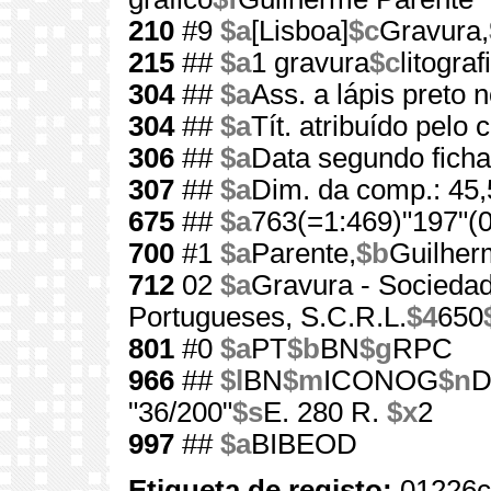
210
#9
$a
[Lisboa]
$c
Gravura,
215
##
$a
1 gravura
$c
litograf
304
##
$a
Ass. a lápis preto n
304
##
$a
Tít. atribuído pelo 
306
##
$a
Data segundo ficha 
307
##
$a
Dim. da comp.: 45
675
##
$a
763(=1:469)"197"(0
700
#1
$a
Parente,
$b
Guilher
712
02
$a
Gravura - Socieda
Portugueses, S.C.R.L.
$4
650
801
#0
$a
PT
$b
BN
$g
RPC
966
##
$l
BN
$m
ICONOG
$n
D
"36/200"
$s
E. 280 R.
$x
2
997
##
$a
BIBEOD
Etiqueta de registo:
01226c