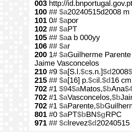
003
http://id.bnportugal.gov.
100
##
$a
20240515d2008 m 
101
0#
$a
por
102
##
$a
PT
105
##
$a
a b 000yy
106
##
$a
r
200
1#
$a
Guilherme Parente 
Jaime Vasconcelos
210
#9
$a
[S.l.
$c
s.n.]
$d
2008
215
##
$a
[16] p.
$c
il.
$d
16 cm
702
#1
$9
4
$a
Matos,
$b
Ana
$
702
#1
$a
Vasconcelos,
$b
Ja
702
#1
$a
Parente,
$b
Guilher
801
#0
$a
PT
$b
BN
$g
RPC
971
##
$c
lrevez
$d
20240515