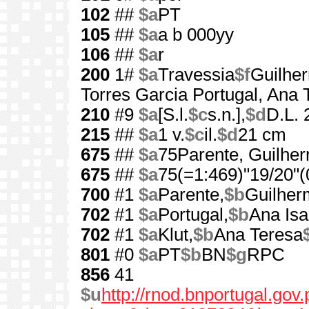
102
##
$a
PT
105
##
$a
a b 000yy
106
##
$a
r
200
1#
$a
Travessia
$f
Guilhe
Torres Garcia Portugal, Ana 
210
#9
$a
[S.l.
$c
s.n.],
$d
D.L. 
215
##
$a
1 v.
$c
il.
$d
21 cm
675
##
$a
75Parente, Guilhe
675
##
$a
75(=1:469)"19/20"(
700
#1
$a
Parente,
$b
Guilher
702
#1
$a
Portugal,
$b
Ana Isa
702
#1
$a
Klut,
$b
Ana Teresa
801
#0
$a
PT
$b
BN
$g
RPC
856
41
$u
http://rnod.bnportugal.go