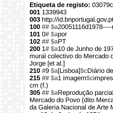
Etiqueta de registo:
03079c
001
1339943
003
http://id.bnportugal.gov.
100
##
$a
20051116d1978----
101
0#
$a
por
102
##
$a
PT
200
1#
$a
10 de Junho de 19
mural colectivo do Mercado d
Jorge [et al.]
210
#9
$a
[Lisboa]
$c
Diário de
215
##
$a
1 imagem
$c
impres
cm (f.)
305
##
$a
Reprodução parcial
Mercado do Povo (dito Merca
da Galeria Nacional de Arte 