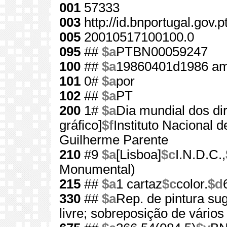
001
57333
003
http://id.bnportugal.gov.
005
20010517100100.0
095
##
$a
PTBN00059247
100
##
$a
19860401d1986 am
101
0#
$a
por
102
##
$a
PT
200
1#
$a
Dia mundial dos di
gráfico]
$f
Instituto Nacional
Guilherme Parente
210
#9
$a
[Lisboa]
$c
I.N.D.C.,
Monumental)
215
##
$a
1 cartaz
$c
color.
$d
330
##
$a
Rep. de pintura su
livre; sobreposição de vários