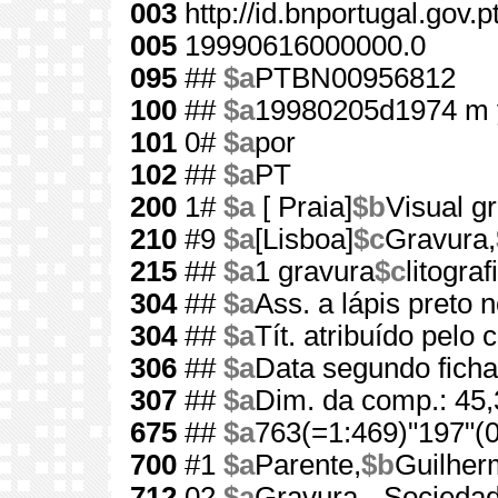
003
http://id.bnportugal.gov.
005
19990616000000.0
095
##
$a
PTBN00956812
100
##
$a
19980205d1974 m 
101
0#
$a
por
102
##
$a
PT
200
1#
$a
[ Praia]
$b
Visual gr
210
#9
$a
[Lisboa]
$c
Gravura,
215
##
$a
1 gravura
$c
litograf
304
##
$a
Ass. a lápis preto n
304
##
$a
Tít. atribuído pelo 
306
##
$a
Data segundo ficha 
307
##
$a
Dim. da comp.: 45
675
##
$a
763(=1:469)"197"(0
700
#1
$a
Parente,
$b
Guilher
712
02
$a
Gravura - Socieda