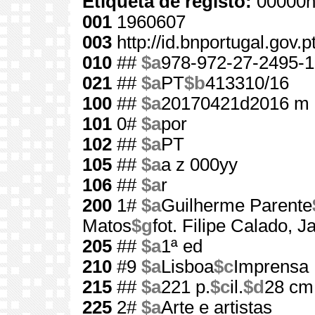
Etiqueta de registo:
00000n
001
1960607
003
http://id.bnportugal.gov.
010
##
$a
978-972-27-2495-1
021
##
$a
PT
$b
413310/16
100
##
$a
20170421d2016 m 
101
0#
$a
por
102
##
$a
PT
105
##
$a
a z 000yy
106
##
$a
r
200
1#
$a
Guilherme Parente
Matos
$g
fot. Filipe Calado, 
205
##
$a
1ª ed
210
#9
$a
Lisboa
$c
Imprensa 
215
##
$a
221 p.
$c
il.
$d
28 cm
225
2#
$a
Arte e artistas