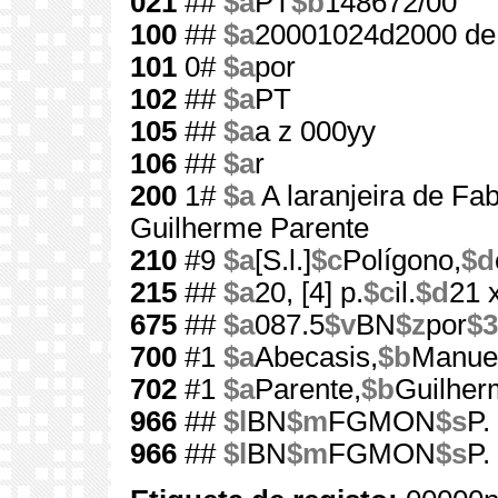
021
##
$a
PT
$b
148672/00
100
##
$a
20001024d2000 de
101
0#
$a
por
102
##
$a
PT
105
##
$a
a z 000yy
106
##
$a
r
200
1#
$a
A laranjeira de Fab
Guilherme Parente
210
#9
$a
[S.l.]
$c
Polígono,
$d
215
##
$a
20, [4] p.
$c
il.
$d
21 
675
##
$a
087.5
$v
BN
$z
por
$3
700
#1
$a
Abecasis,
$b
Manuel
702
#1
$a
Parente,
$b
Guilher
966
##
$l
BN
$m
FGMON
$s
P.
966
##
$l
BN
$m
FGMON
$s
P.