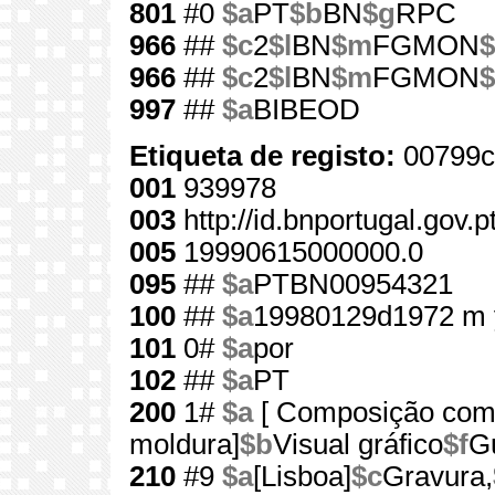
801
#0
$a
PT
$b
BN
$g
RPC
966
##
$c
2
$l
BN
$m
FGMON
$
966
##
$c
2
$l
BN
$m
FGMON
$
997
##
$a
BIBEOD
Etiqueta de registo:
00799c
001
939978
003
http://id.bnportugal.gov.
005
19990615000000.0
095
##
$a
PTBN00954321
100
##
$a
19980129d1972 m 
101
0#
$a
por
102
##
$a
PT
200
1#
$a
[ Composição com 
moldura]
$b
Visual gráfico
$f
G
210
#9
$a
[Lisboa]
$c
Gravura,