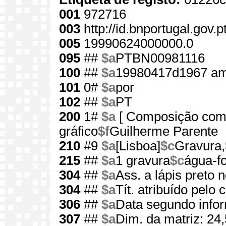
001
972716
003
http://id.bnportugal.gov.
005
19990624000000.0
095
##
$a
PTBN00981116
100
##
$a
19980417d1967 am
101
0#
$a
por
102
##
$a
PT
200
1#
$a
[ Composição com 
gráfico
$f
Guilherme Parente
210
#9
$a
[Lisboa]
$c
Gravura,
215
##
$a
1 gravura
$c
água-fo
304
##
$a
Ass. a lápis preto n
304
##
$a
Tít. atribuído pelo 
306
##
$a
Data segundo infor
307
##
$a
Dim. da matriz: 24