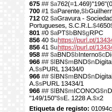
675
##
$a
762(=1.469)"196"(0
700
#1
$a
Parente,
$b
Guilher
712
02
$a
Gravura - Socieda
Portugueses, S.C.R.L.
$4
650
801
#0
$a
PT
$b
BN
$g
RPC
856
40
$u
https://purl.pt/1343
856
41
$u
https://purl.pt/134
958
##
$a
BND
$b
Interno
$c
Di
966
##
$l
BN
$m
BND
$n
Digita
A.
$s
PURL 13434/0
966
##
$l
BN
$m
BND
$n
Digita
A.
$s
PURL 13434/1
966
##
$l
BN
$m
ICONOG
$n
D
"149/150"
$s
E. 1228 A.
$x
2
Etiqueta de registo:
01094c