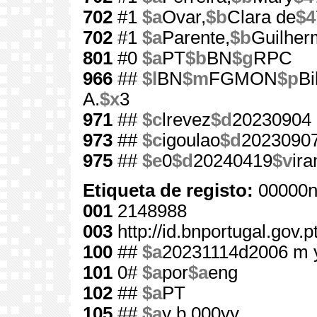
702
#1
$a
Ovar,
$b
Clara de
$4
702
#1
$a
Parente,
$b
Guilher
801
#0
$a
PT
$b
BN
$g
RPC
966
##
$l
BN
$m
FGMON
$p
Bi
A.
$x
3
971
##
$c
lrevez
$d
20230904
973
##
$c
igoulao
$d
2023090
975
##
$e
0
$d
20240419
$v
ir
Etiqueta de registo:
00000n
001
2148988
003
http://id.bnportugal.gov.
100
##
$a
20231114d2006 m 
101
0#
$a
por
$a
eng
102
##
$a
PT
105
##
$a
y b 000yy