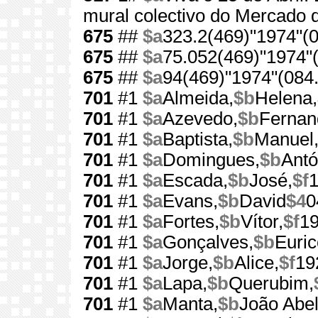
mural colectivo do Mercado d
675
##
$a
323.2(469)"1974"(0
675
##
$a
75.052(469)"1974"(
675
##
$a
94(469)"1974"(084.
701
#1
$a
Almeida,
$b
Helena,
701
#1
$a
Azevedo,
$b
Fernan
701
#1
$a
Baptista,
$b
Manuel
701
#1
$a
Domingues,
$b
Antó
701
#1
$a
Escada,
$b
José,
$f
701
#1
$a
Evans,
$b
David
$4
0
701
#1
$a
Fortes,
$b
Vítor,
$f
1
701
#1
$a
Gonçalves,
$b
Euric
701
#1
$a
Jorge,
$b
Alice,
$f
19
701
#1
$a
Lapa,
$b
Querubim,
701
#1
$a
Manta,
$b
João Abel