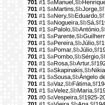
701
#1
$a
Manuel,
$b
Henriqu
701
#1
$a
Martins,
$b
Jorge,
$f
701
#1
$a
Nery,
$b
Eduardo,
$f
701
#1
$a
Nogueira,
$b
Sá,
$f
1
701
#1
$a
Palolo,
$b
António,
$
701
#1
$a
Parente,
$b
Guilher
701
#1
$a
Pereira,
$b
Júlio,
$f
1
701
#1
$a
Pomar,
$b
Júlio,
$f
1
701
#1
$a
Pombo,
$b
Sérgio,
$
701
#1
$a
Rosa,
$b
Artur,
$f
19
701
#1
$a
Skapinakis,
$b
Nikia
701
#1
$a
Sousa,
$b
Ângelo de
701
#1
$a
Vaz,
$b
Fátima,
$f
19
701
#1
$a
Velez,
$b
Maria,
$f
1
701
#0
$a
Vespeira,
$f
1925-2
701
#1
$a
Vieira,
$b
Ana,
$f
194