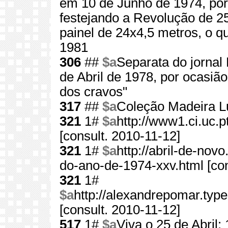
em 10 de Junho de 1974, por d
festejando a Revolução de 2
painel de 24x4,5 metros, o 
1981
306
##
$a
Separata do jornal 
de Abril de 1978, por ocasiã
dos cravos"
317
##
$a
Coleção Madeira L
321
1#
$a
http://www1.ci.uc
[consult. 2010-11-12]
321
1#
$a
http://abril-de-nov
do-ano-de-1974-xxv.html [con
321
1#
$a
http://alexandrepomar.ty
[consult. 2010-11-12]
517
1#
$a
Viva o 25 de Abril: