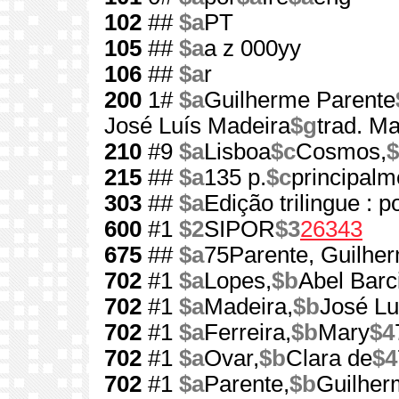
102
##
$a
PT
105
##
$a
a z 000yy
106
##
$a
r
200
1#
$a
Guilherme Parente
José Luís Madeira
$g
trad. Ma
210
#9
$a
Lisboa
$c
Cosmos,
215
##
$a
135 p.
$c
principalme
303
##
$a
Edição trilingue : p
600
#1
$2
SIPOR
$3
26343
675
##
$a
75Parente, Guilhe
702
#1
$a
Lopes,
$b
Abel Barc
702
#1
$a
Madeira,
$b
José Lu
702
#1
$a
Ferreira,
$b
Mary
$4
702
#1
$a
Ovar,
$b
Clara de
$4
702
#1
$a
Parente,
$b
Guilher