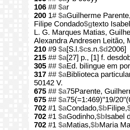
106
##
$a
r
200
1#
$a
Guilherme Parente,
Filipe Condado
$g
texto Isabe
L. G. Marques Matias, Guilh
Alexandra Andresen Leitão, 
210
#9
$a
[S.l.
$c
s.n.
$d
2006]
215
##
$a
[27] p., [1] f. desdob
305
##
$a
Ed. bilingue em por
317
##
$a
Biblioteca particul
50142 V.
675
##
$a
75Parente, Guilhe
675
##
$a
75(=1:469)"19/20"(
702
#1
$a
Condado,
$b
Filipe,
702
#1
$a
Godinho,
$b
Isabel 
702
#1
$a
Matias,
$b
Maria Ma