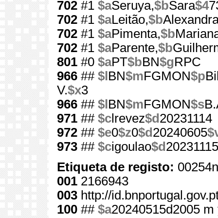
702
#1
$a
Seruya,
$b
Sara
$4
7
702
#1
$a
Leitão,
$b
Alexandr
702
#1
$a
Pimenta,
$b
Marian
702
#1
$a
Parente,
$b
Guilher
801
#0
$a
PT
$b
BN
$g
RPC
966
##
$l
BN
$m
FGMON
$p
Bi
V.
$x
3
966
##
$l
BN
$m
FGMON
$s
B.
971
##
$c
lrevez
$d
20231114
972
##
$e
0
$z
0
$d
20240605
$
973
##
$c
igoulao
$d
2023111
Etiqueta de registo:
00254n
001
2166943
003
http://id.bnportugal.gov.
100
##
$a
20240515d2005 m 