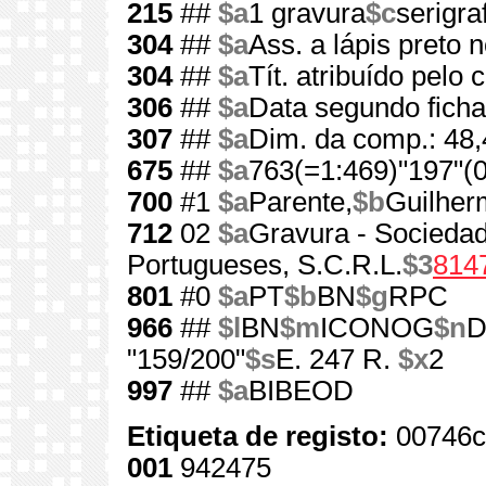
215
##
$a
1 gravura
$c
serigraf
304
##
$a
Ass. a lápis preto n
304
##
$a
Tít. atribuído pelo 
306
##
$a
Data segundo ficha 
307
##
$a
Dim. da comp.: 48
675
##
$a
763(=1:469)"197"(0
700
#1
$a
Parente,
$b
Guilher
712
02
$a
Gravura - Socieda
Portugueses, S.C.R.L.
$3
814
801
#0
$a
PT
$b
BN
$g
RPC
966
##
$l
BN
$m
ICONOG
$n
D
"159/200"
$s
E. 247 R.
$x
2
997
##
$a
BIBEOD
Etiqueta de registo:
00746c
001
942475