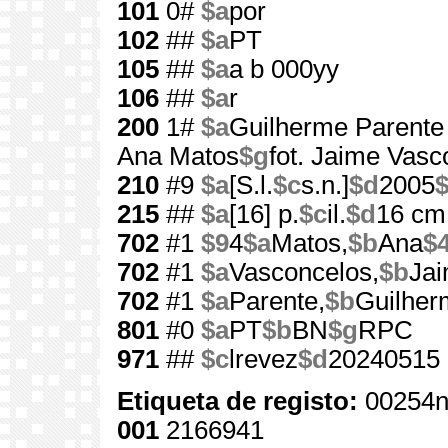
101
0#
$a
por
102
##
$a
PT
105
##
$a
a b 000yy
106
##
$a
r
200
1#
$a
Guilherme Parente 
Ana Matos
$g
fot. Jaime Vasc
210
#9
$a
[S.l.
$c
s.n.]
$d
2005
215
##
$a
[16] p.
$c
il.
$d
16 cm
702
#1
$9
4
$a
Matos,
$b
Ana
$
702
#1
$a
Vasconcelos,
$b
Ja
702
#1
$a
Parente,
$b
Guilher
801
#0
$a
PT
$b
BN
$g
RPC
971
##
$c
lrevez
$d
20240515
Etiqueta de registo:
00254n
001
2166941