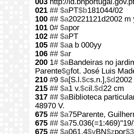
003
http://id.bnportugal.gov.
021
##
$a
PT
$b
181044/02
100
##
$a
20221121d2002 m 
101
0#
$a
por
102
##
$a
PT
105
##
$a
a b 000yy
106
##
$a
r
200
1#
$a
Bandeiras no jardim
Parente
$g
fot. José Luis Mad
210
#9
$a
[S.l.
$c
s.n.],
$d
2002
215
##
$a
1 v.
$c
il.
$d
22 cm
317
##
$a
Biblioteca particul
48970 V.
675
##
$a
75Parente, Guilhe
675
##
$a
75.036(=1:469)"19/
675
##
$a
061.4
$v
BN
$z
por
$3