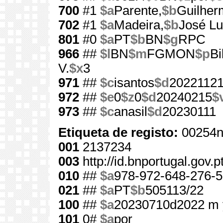
700
#1
$a
Parente,
$b
Guilher
702
#1
$a
Madeira,
$b
José Lu
801
#0
$a
PT
$b
BN
$g
RPC
966
##
$l
BN
$m
FGMON
$p
Bi
V.
$x
3
971
##
$c
isantos
$d
2022112
972
##
$e
0
$z
0
$d
20240215
$
973
##
$c
anasil
$d
20230111
Etiqueta de registo:
00254n
001
2137234
003
http://id.bnportugal.gov.
010
##
$a
978-972-648-276-5
021
##
$a
PT
$b
505113/22
100
##
$a
20230710d2022 m 
101
0#
$a
por