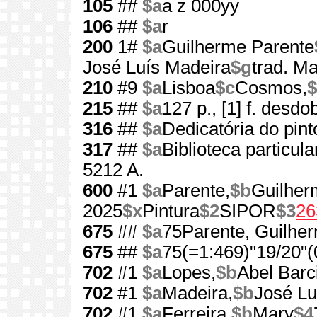
105
##
$a
a z 000yy
106
##
$a
r
200
1#
$a
Guilherme Parente
José Luís Madeira
$g
trad. Ma
210
#9
$a
Lisboa
$c
Cosmos,
215
##
$a
127 p., [1] f. desdob
316
##
$a
Dedicatória do pint
317
##
$a
Biblioteca particul
5212 A.
600
#1
$a
Parente,
$b
Guilher
2025
$x
Pintura
$2
SIPOR
$3
26
675
##
$a
75Parente, Guilhe
675
##
$a
75(=1:469)"19/20"(
702
#1
$a
Lopes,
$b
Abel Barc
702
#1
$a
Madeira,
$b
José Lu
702
#1
$a
Ferreira,
$b
Mary
$4