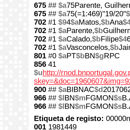
675
##
$a
75Parente, Guilhe
675
##
$a
75(=1:469)"19/20"
$
702
#1
$9
4
$a
Matos,
$b
Ana
$
702
#1
$a
Parente,
$b
Guilher
702
#1
$a
Calado,
$b
Filipe
$4
702
#1
$a
Vasconcelos,
$b
Ja
801
#0
$a
PT
$b
BN
$g
RPC
856
41
$u
http://rnod.bnportugal.go
skey=&doc=1960607&img=9
900
##
$a
BIBNAC
$d
201706
966
##
$l
BN
$m
FGMON
$s
B.
966
##
$l
BN
$m
FGMON
$s
B.
Etiqueta de registo:
00000n
001
1981449