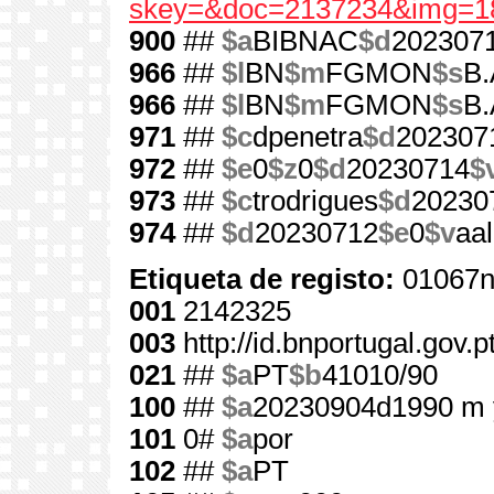
skey=&doc=2137234&img=1
900
##
$a
BIBNAC
$d
202307
966
##
$l
BN
$m
FGMON
$s
B.
966
##
$l
BN
$m
FGMON
$s
B.
971
##
$c
dpenetra
$d
202307
972
##
$e
0
$z
0
$d
20230714
$
973
##
$c
trodrigues
$d
20230
974
##
$d
20230712
$e
0
$v
aa
Etiqueta de registo:
01067n
001
2142325
003
http://id.bnportugal.gov.
021
##
$a
PT
$b
41010/90
100
##
$a
20230904d1990 m 
101
0#
$a
por
102
##
$a
PT