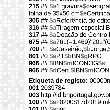
215
##
$a
1 gravura
$c
serigraf
folha de 35x50 cm
$e
Certific
305
##
$a
Referência do edit
316
##
$a
Tiragem especial 
317
##
$a
Doação do Centro P
675
##
$a
761(=1.469)"201"(0
700
#1
$a
Caseirão,
$b
Jorge,
801
#0
$a
PT
$b
BN
$g
RPC
966
##
$l
BN
$m
ICONOG
$s
E
966
##
$d
Cert.
$l
BN
$m
ICO
Etiqueta de registo:
00000n
001
2039784
003
http://id.bnportugal.gov.
100
##
$a
20200817d2019 mk
101
0#
$a
por