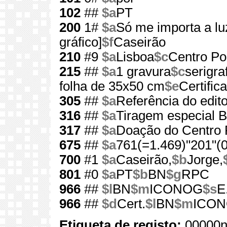
102
##
$a
PT
200
1#
$a
Só me importa a lu
gráfico]
$f
Caseirão
210
#9
$a
Lisboa
$c
Centro Por
215
##
$a
1 gravura
$c
serigraf
folha de 35x50 cm
$e
Certific
305
##
$a
Referência do edit
316
##
$a
Tiragem especial 
317
##
$a
Doação do Centro P
675
##
$a
761(=1.469)"201"(0
700
#1
$a
Caseirão,
$b
Jorge,
801
#0
$a
PT
$b
BN
$g
RPC
966
##
$l
BN
$m
ICONOG
$s
E
966
##
$d
Cert.
$l
BN
$m
ICO
Etiqueta de registo:
00000n