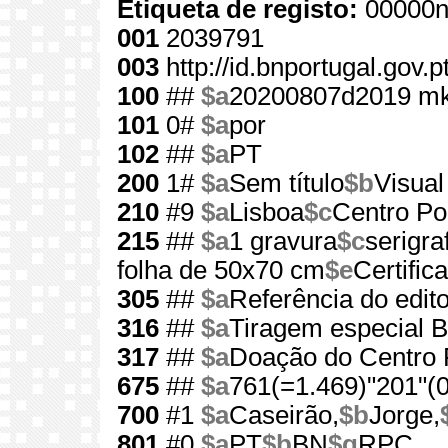
Etiqueta de registo:
00000n
001
2039791
003
http://id.bnportugal.gov.
100
##
$a
20200807d2019 mk
101
0#
$a
por
102
##
$a
PT
200
1#
$a
Sem título
$b
Visual
210
#9
$a
Lisboa
$c
Centro Por
215
##
$a
1 gravura
$c
serigraf
folha de 50x70 cm
$e
Certific
305
##
$a
Referência do edit
316
##
$a
Tiragem especial 
317
##
$a
Doação do Centro P
675
##
$a
761(=1.469)"201"(0
700
#1
$a
Caseirão,
$b
Jorge,
801
#0
$a
PT
$b
BN
$g
RPC