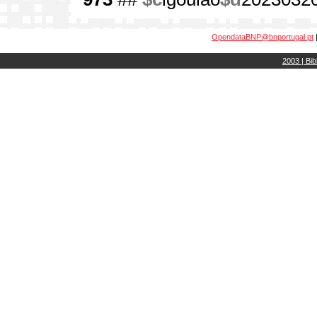
OpendataBNP@bnportugal.pt
2003 | Bib