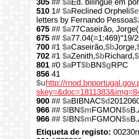
305
##
$a
Ed. bilingue em por
510
1#
$a
Reclined Orpheli
$e
letters by Fernando Pessoa
$
675
##
$a
77Caseirão, Jorge(
675
##
$a
77.04(=1:469)"19/2
700
#1
$a
Caseirão,
$b
Jorge,
702
#1
$a
Zenith,
$b
Richard,
$
801
#0
$a
PT
$b
BN
$g
RPC
856
41
$u
http://rnod.bnportugal.go
skey=&doc=1811383&img=8
900
##
$a
BIBNAC
$d
201206
966
##
$l
BN
$m
FGMON
$s
B.
966
##
$l
BN
$m
FGMON
$s
B.
Etiqueta de registo:
00230n