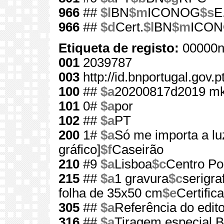
966
##
$l
BN
$m
ICONOG
$s
E
966
##
$d
Cert.
$l
BN
$m
ICO
Etiqueta de registo:
00000n
001
2039787
003
http://id.bnportugal.gov.
100
##
$a
20200817d2019 mk
101
0#
$a
por
102
##
$a
PT
200
1#
$a
Só me importa a lu
gráfico]
$f
Caseirão
210
#9
$a
Lisboa
$c
Centro Por
215
##
$a
1 gravura
$c
serigraf
folha de 35x50 cm
$e
Certific
305
##
$a
Referência do edit
316
##
$a
Tiragem especial 