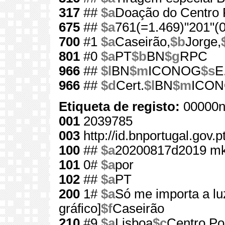
317
##
$a
Doação do Centro P
675
##
$a
761(=1.469)"201"(0
700
#1
$a
Caseirão,
$b
Jorge,
801
#0
$a
PT
$b
BN
$g
RPC
966
##
$l
BN
$m
ICONOG
$s
E
966
##
$d
Cert.
$l
BN
$m
ICO
Etiqueta de registo:
00000n
001
2039785
003
http://id.bnportugal.gov.
100
##
$a
20200817d2019 mk
101
0#
$a
por
102
##
$a
PT
200
1#
$a
Só me importa a lu
gráfico]
$f
Caseirão
210
#9
$a
Lisboa
$c
Centro Por