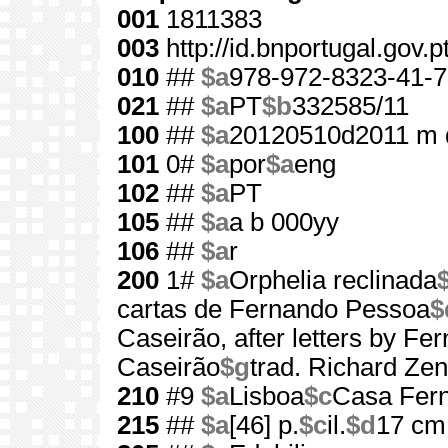
001
1811383
003
http://id.bnportugal.gov.
010
##
$a
978-972-8323-41-7
021
##
$a
PT
$b
332585/11
100
##
$a
20120510d2011 m 
101
0#
$a
por
$a
eng
102
##
$a
PT
105
##
$a
a b 000yy
106
##
$a
r
200
1#
$a
Orphelia reclinada
cartas de Fernando Pessoa
$
Caseirão, after letters by F
Caseirão
$g
trad. Richard Zen
210
#9
$a
Lisboa
$c
Casa Fer
215
##
$a
[46] p.
$c
il.
$d
17 cm