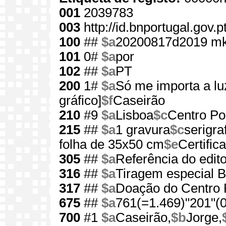
001
2039783
003
http://id.bnportugal.gov.
100
##
$a
20200817d2019 mk
101
0#
$a
por
102
##
$a
PT
200
1#
$a
Só me importa a lu
gráfico]
$f
Caseirão
210
#9
$a
Lisboa
$c
Centro Por
215
##
$a
1 gravura
$c
serigraf
folha de 35x50 cm
$e
Certific
305
##
$a
Referência do edit
316
##
$a
Tiragem especial 
317
##
$a
Doação do Centro P
675
##
$a
761(=1.469)"201"(0
700
#1
$a
Caseirão,
$b
Jorge,