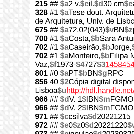
215
##
$a
2 v.
$c
il.
$d
30 cm
$e
328
#1
$a
Tese dout. Arquite
de Arquitetura, Univ. de Lisb
675
##
$a
72.02(043)
$v
BN
$z
700
#1
$a
Costa,
$b
Sara Antu
702
#1
$a
Caseirão,
$b
Jorge,
702
#1
$a
Monteiro,
$b
Filipa
Vaz,
$f
1973-
$4
727
$3
145845
801
#0
$a
PT
$b
BN
$g
RPC
856
40
$2
Cópia digital dispo
Lisboa
$u
http://hdl.handle.n
966
##
$d
V. 1
$l
BN
$m
FGMO
966
##
$d
V. 2
$l
BN
$m
FGMO
971
##
$c
csilva
$d
20221215
972
##
$e
0
$z
0
$d
20221220
$
973
##
$c
igoulao
$d
2023032