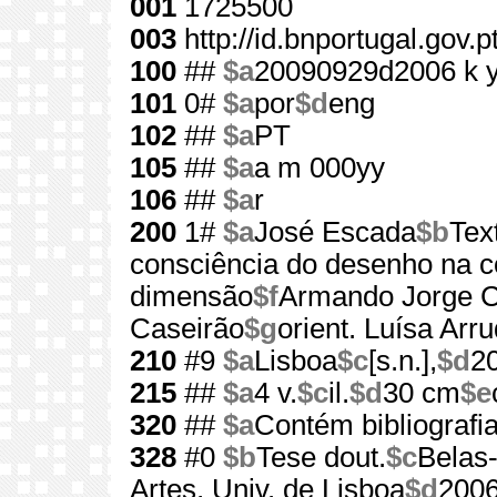
001
1725500
003
http://id.bnportugal.gov.
100
##
$a
20090929d2006 k 
101
0#
$a
por
$d
eng
102
##
$a
PT
105
##
$a
a m 000yy
106
##
$a
r
200
1#
$a
José Escada
$b
Tex
consciência do desenho na c
dimensão
$f
Armando Jorge 
Caseirão
$g
orient. Luísa Arr
210
#9
$a
Lisboa
$c
[s.n.],
$d
2
215
##
$a
4 v.
$c
il.
$d
30 cm
$e
320
##
$a
Contém bibliografi
328
#0
$b
Tese dout.
$c
Belas
Artes, Univ. de Lisboa
$d
200