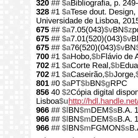
320
##
$a
Bibliografia, p. 249
328
#1
$a
Tese dout. Design,
Universidade de Lisboa, 201
675
##
$a
7.05(043)
$v
BN
$z
p
675
##
$a
7.01(520)(043)
$v
B
675
##
$a
76(520)(043)
$v
BN
700
#1
$a
Hobo,
$b
Flávio de 
702
#1
$a
Corte Real,
$b
Edua
702
#1
$a
Caseirão,
$b
Jorge,
801
#0
$a
PT
$b
BN
$g
RPC
856
40
$2
Cópia digital dispo
Lisboa
$u
http://hdl.handle.ne
966
##
$l
BN
$m
DEM
$s
B.A. 
966
##
$l
BN
$m
DEM
$s
B.A. 
966
##
$l
BN
$m
FGMON
$s
B.