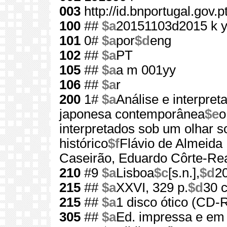
003
http://id.bnportugal.gov.
100
##
$a
20151103d2015 k 
101
0#
$a
por
$d
eng
102
##
$a
PT
105
##
$a
a m 001yy
106
##
$a
r
200
1#
$a
Análise e interpre
japonesa contemporânea
$e
o
interpretados sob um olhar so
histórico
$f
Flávio de Almeida
Caseirão, Eduardo Côrte-Re
210
#9
$a
Lisboa
$c
[s.n.],
$d
2
215
##
$a
XXVI, 329 p.
$d
30 
215
##
$a
1 disco ótico (CD
305
##
$a
Ed. impressa e 