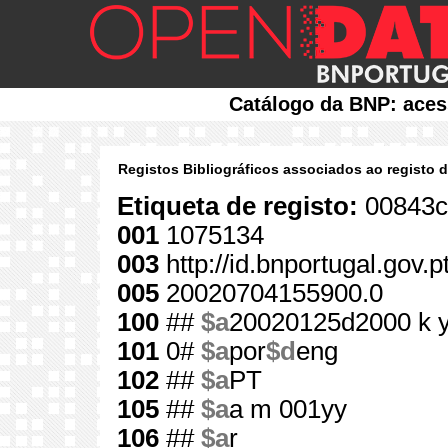
Catálogo da BNP: aces
Registos Bibliográficos associados ao registo 
Etiqueta de registo:
00843c
001
1075134
003
http://id.bnportugal.gov.
005
20020704155900.0
100
##
$a
20020125d2000 k 
101
0#
$a
por
$d
eng
102
##
$a
PT
105
##
$a
a m 001yy
106
##
$a
r