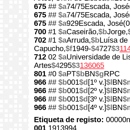
675
##
$a
74/75Escada, José
675
##
$a
74/75Escada, José
675
##
$a
929Escada, José(0
700
#1
$a
Caseirão,
$b
Jorge,
702
#1
$a
Arruda,
$b
Luísa de
Capucho,
$f
1949-
$4
727
$3
11
712
02
$a
Universidade de Li
Artes
$4
295
$3
136065
801
#0
$a
PT
$b
BN
$g
RPC
966
##
$b
001
$d
[1º v.]
$l
BN
$
966
##
$b
001
$d
[2º v.]
$l
BN
$
966
##
$b
001
$d
[3º v.]
$l
BN
$
966
##
$b
001
$d
[4º v.]
$l
BN
$
Etiqueta de registo:
00000n
001
1913994