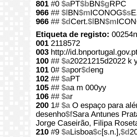
801
#0
$a
PT
$b
BN
$g
RPC
966
##
$l
BN
$m
ICONOG
$s
E
966
##
$d
Cert.
$l
BN
$m
ICO
Etiqueta de registo:
00254n
001
2118572
003
http://id.bnportugal.gov.
100
##
$a
20221215d2022 k 
101
0#
$a
por
$d
eng
102
##
$a
PT
105
##
$a
a m 000yy
106
##
$a
r
200
1#
$a
O espaço para alé
desenho
$f
Sara Antunes Prat
Jorge Caseirão, Filipa Roset
210
#9
$a
Lisboa
$c
[s.n.],
$d
2