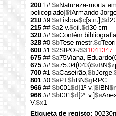
200
1#
$a
Natureza-morta em
policopiado]
$f
Armando Jorge
210
#9
$a
Lisboa
$c
[s.n.],
$d
2
215
##
$a
2 v.
$c
il.
$d
30 cm
320
##
$a
Contém bibliografi
328
#0
$b
Tese mestr.
$c
Teori
600
#1
$2
SIPOR
$3
1041347
675
##
$a
75Viana, Eduardo(
675
##
$a
75.04(043)
$v
BN
$z
700
#1
$a
Caseirão,
$b
Jorge,
801
#0
$a
PT
$b
BN
$g
RPC
966
##
$b
001
$d
[1º v.]
$l
BN
$
966
##
$b
001
$d
[2º v.]
$e
Ane
V.
$x
1
Etiqueta de registo:
00230n