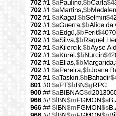
702
#1
$a
Paulino,
$b
Carla
$4
702
#1
$a
Martins,
$b
Madale
702
#1
$a
Kagal,
$b
Selmin
$4
702
#1
$a
Guerra,
$b
Alice da
702
#1
$a
Edgü,
$b
Ferit
$4
070
702
#1
$a
Silva,
$b
Raquel Hen
702
#1
$a
Kilercik,
$b
Ayse Al
702
#1
$a
Kural,
$b
Nurcin
$4
2
702
#1
$a
Elias,
$b
Margarida,
702
#1
$a
Pereira,
$b
Joana B
702
#1
$a
Taskin,
$b
Bahadir
$
801
#0
$a
PT
$b
BN
$g
RPC
900
##
$a
BIBNAC
$d
201306
966
##
$l
BN
$m
FGMON
$s
B.
966
##
$l
BN
$m
FGMON
$s
B.
966
##
$l
BN
$m
FGMON
$p
Bi