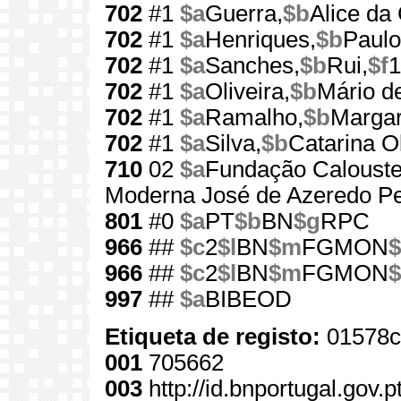
702
#1
$a
Guerra,
$b
Alice da
702
#1
$a
Henriques,
$b
Paulo
702
#1
$a
Sanches,
$b
Rui,
$f
1
702
#1
$a
Oliveira,
$b
Mário d
702
#1
$a
Ramalho,
$b
Margar
702
#1
$a
Silva,
$b
Catarina Ol
710
02
$a
Fundação Calouste
Moderna José de Azeredo Pe
801
#0
$a
PT
$b
BN
$g
RPC
966
##
$c
2
$l
BN
$m
FGMON
$
966
##
$c
2
$l
BN
$m
FGMON
$
997
##
$a
BIBEOD
Etiqueta de registo:
01578c
001
705662
003
http://id.bnportugal.gov.