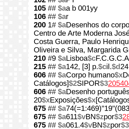
105
##
$a
a b 001yy
106
##
$a
r
200
1#
$a
Desenhos do corp
Centro de Arte Moderna Jos
Costa Guerra, Paulo Henriq
Oliveira e Silva, Margarida G
210
#9
$a
Lisboa
$c
F.C.G.C.A
215
##
$a
142, [3] p.
$c
il.
$d
24
606
##
$a
Corpo humano
$x
D
Catálogos]
$2
SIPOR
$3
20540
606
##
$a
Desenho portuguê
20
$x
Exposições
$x
[Catálogo
675
##
$a
74(=1:469)"19"(083
675
##
$a
611
$v
BN
$z
por
$3
2
675
##
$a
061.4
$v
BN
$z
por
$3