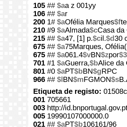
105
##
$a
a z 001yy
106
##
$a
r
200
1#
$a
Ofélia Marques
$f
te
210
#9
$a
Almada
$c
Casa da 
215
##
$a
47, [1] p.
$c
il.
$d
30 
675
##
$a
75Marques, Ofélia(
675
##
$a
061.4
$v
BN
$z
por
$3
701
#1
$a
Guerra,
$b
Alice da
801
#0
$a
PT
$b
BN
$g
RPC
966
##
$l
BN
$m
FGMON
$s
B.
Etiqueta de registo:
01508c
001
705661
003
http://id.bnportugal.gov.
005
19990107000000.0
021
##
$a
PT
$b
106161/96