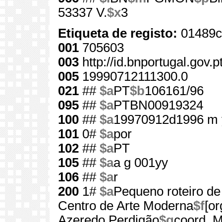
53337 V.
$x
3
Etiqueta de registo:
01489c
001
705603
003
http://id.bnportugal.gov.
005
19990712111300.0
021
##
$a
PT
$b
106161/96
095
##
$a
PTBN00919324
100
##
$a
19970912d1996 m 
101
0#
$a
por
102
##
$a
PT
105
##
$a
a g 001yy
106
##
$a
r
200
1#
$a
Pequeno roteiro de
Centro de Arte Moderna
$f
[o
Azeredo Perdigão
$g
coord. M