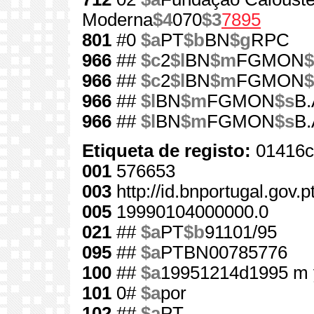
Moderna
$4
070
$3
7895
801
#0
$a
PT
$b
BN
$g
RPC
966
##
$c
2
$l
BN
$m
FGMON
$
966
##
$c
2
$l
BN
$m
FGMON
$
966
##
$l
BN
$m
FGMON
$s
B.
966
##
$l
BN
$m
FGMON
$s
B.
Etiqueta de registo:
01416c
001
576653
003
http://id.bnportugal.gov.
005
19990104000000.0
021
##
$a
PT
$b
91101/95
095
##
$a
PTBN00785776
100
##
$a
19951214d1995 m 
101
0#
$a
por
102
##
$a
PT