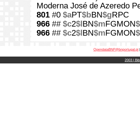
Moderna José de Azeredo Pe
801
#0
$a
PT
$b
BN
$g
RPC
966
##
$c
2
$l
BN
$m
FGMON
$
966
##
$c
2
$l
BN
$m
FGMON
$
OpendataBNP@bnportugal.pt
2003 | Bib