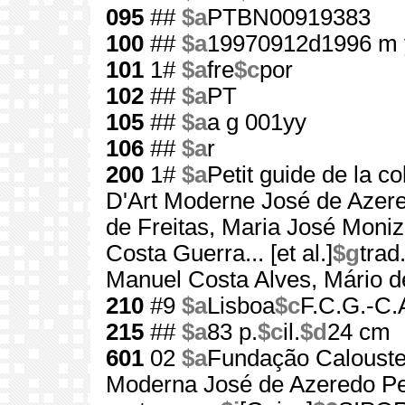
095
##
$a
PTBN00919383
100
##
$a
19970912d1996 m 
101
1#
$a
fre
$c
por
102
##
$a
PT
105
##
$a
a g 001yy
106
##
$a
r
200
1#
$a
Petit guide de la co
D'Art Moderne José de Azer
de Freitas, Maria José Moniz
Costa Guerra... [et al.]
$g
trad
Manuel Costa Alves, Mário de
210
#9
$a
Lisboa
$c
F.C.G.-C.
215
##
$a
83 p.
$c
il.
$d
24 cm
601
02
$a
Fundação Calouste
Moderna José de Azeredo Pe