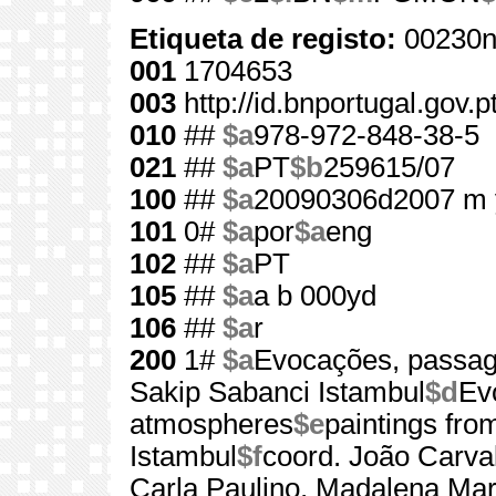
Etiqueta de registo:
00230n
001
1704653
003
http://id.bnportugal.gov.
010
##
$a
978-972-848-38-5
021
##
$a
PT
$b
259615/07
100
##
$a
20090306d2007 m 
101
0#
$a
por
$a
eng
102
##
$a
PT
105
##
$a
a b 000yd
106
##
$a
r
200
1#
$a
Evocações, passag
Sakip Sabanci Istambul
$d
Ev
atmospheres
$e
paintings fr
Istambul
$f
coord. João Carva
Carla Paulino, Madalena Mar