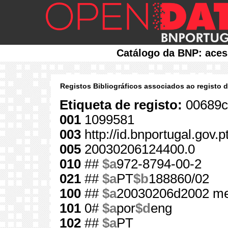
Catálogo da BNP: aces
Registos Bibliográficos associados ao registo 
Etiqueta de registo:
00689c
001
1099581
003
http://id.bnportugal.gov.
005
20030206124400.0
010
##
$a
972-8794-00-2
021
##
$a
PT
$b
188860/02
100
##
$a
20030206d2002 me
101
0#
$a
por
$d
eng
102
##
$a
PT