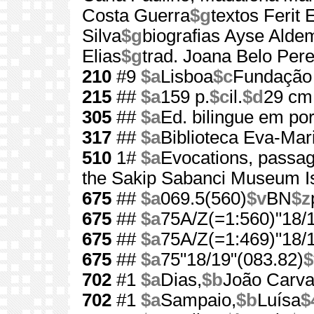
Costa Guerra
$g
textos Ferit
Silva
$g
biografias Ayse Aldem
Elias
$g
trad. Joana Belo Pere
210
#9
$a
Lisboa
$c
Fundação 
215
##
$a
159 p.
$c
il.
$d
29 cm
305
##
$a
Ed. bilingue em por
317
##
$a
Biblioteca Eva-Mar
510
1#
$a
Evocations, passa
the Sakip Sabanci Museum I
675
##
$a
069.5(560)
$v
BN
$z
675
##
$a
75A/Z(=1:560)"18/1
675
##
$a
75A/Z(=1:469)"18/1
675
##
$a
75"18/19"(083.82)
$
702
#1
$a
Dias,
$b
João Carva
702
#1
$a
Sampaio,
$b
Luísa
$