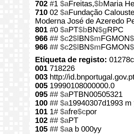
702
#1
$a
Freitas,
$b
Maria He
710
02
$a
Fundação Calouste
Moderna José de Azeredo Pe
801
#0
$a
PT
$b
BN
$g
RPC
966
##
$c
2
$l
BN
$m
FGMON
$
966
##
$c
2
$l
BN
$m
FGMON
$
Etiqueta de registo:
01278c
001
718226
003
http://id.bnportugal.gov.
005
19990108000000.0
095
##
$a
PTBN00505321
100
##
$a
19940307d1993 m 
101
1#
$a
fre
$c
por
102
##
$a
PT
105
##
$a
a b 000yy