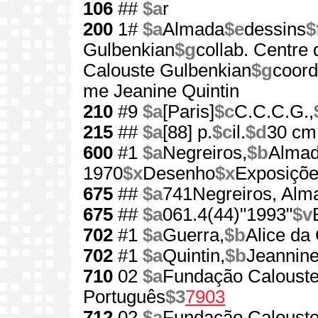
106
##
$a
r
200
1#
$a
Almada
$e
dessins
$
Gulbenkian
$g
collab. Centre
Calouste Gulbenkian
$g
coord
me Jeanine Quintin
210
#9
$a
[Paris]
$c
C.C.C.G.,
215
##
$a
[88] p.
$c
il.
$d
30 cm
600
#1
$a
Negreiros,
$b
Almad
1970
$x
Desenho
$x
Exposiçõ
675
##
$a
741Negreiros, Alm
675
##
$a
061.4(44)"1993"
$v
702
#1
$a
Guerra,
$b
Alice da
702
#1
$a
Quintin,
$b
Jeannin
710
02
$a
Fundação Calouste
Português
$3
7903
712
02
$a
Fundação Calouste