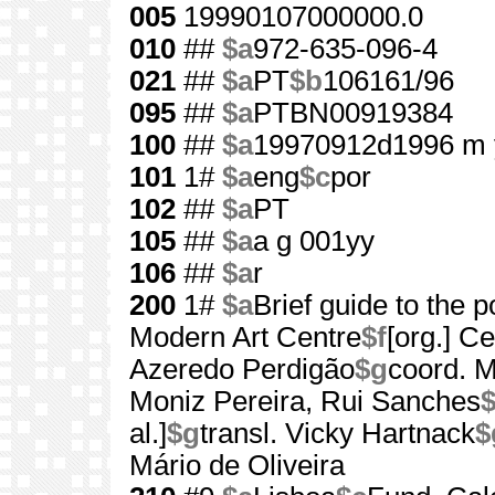
005
19990107000000.0
010
##
$a
972-635-096-4
021
##
$a
PT
$b
106161/96
095
##
$a
PTBN00919384
100
##
$a
19970912d1996 m 
101
1#
$a
eng
$c
por
102
##
$a
PT
105
##
$a
a g 001yy
106
##
$a
r
200
1#
$a
Brief guide to the p
Modern Art Centre
$f
[org.] C
Azeredo Perdigão
$g
coord. M
Moniz Pereira, Rui Sanches
al.]
$g
transl. Vicky Hartnack
$
Mário de Oliveira