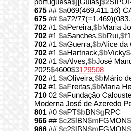
portuguesa
$j
[Guias]
$2
SIPO
675
##
$a
069(469.411.16) 
675
##
$a
72/77(=1.469)(083.
702
#1
$a
Pereira,
$b
Maria J
702
#1
$a
Sanches,
$b
Rui,
$f
1
702
#1
$a
Guerra,
$b
Alice da
702
#1
$a
Hartnack,
$b
Vicky
$
702
#1
$a
Alves,
$b
José Manu
2025
$4
600
$3
129508
702
#1
$a
Oliveira,
$b
Mário d
702
#1
$a
Freitas,
$b
Maria He
710
02
$a
Fundação Calouste
Moderna José de Azeredo Pe
801
#0
$a
PT
$b
BN
$g
RPC
966
##
$c
2
$l
BN
$m
FGMON
$
966
##
$c
2
$l
BN
$m
FGMON
$