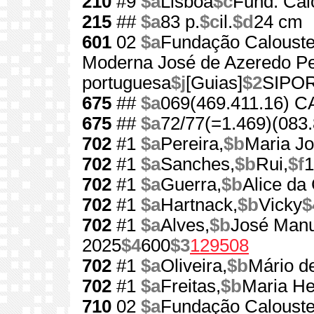
210
#9
$a
Lisboa
$c
Fund. Cal
215
##
$a
83 p.
$c
il.
$d
24 cm
601
02
$a
Fundação Calouste
Moderna José de Azeredo Pe
portuguesa
$j
[Guias]
$2
SIPO
675
##
$a
069(469.411.16) 
675
##
$a
72/77(=1.469)(083.
702
#1
$a
Pereira,
$b
Maria J
702
#1
$a
Sanches,
$b
Rui,
$f
1
702
#1
$a
Guerra,
$b
Alice da
702
#1
$a
Hartnack,
$b
Vicky
$
702
#1
$a
Alves,
$b
José Manu
2025
$4
600
$3
129508
702
#1
$a
Oliveira,
$b
Mário d
702
#1
$a
Freitas,
$b
Maria He
710
02
$a
Fundação Calouste