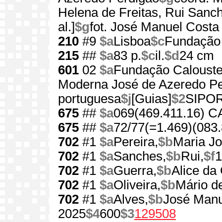
Helena de Freitas, Rui Sanc
al.]
$g
fot. José Manuel Costa 
210
#9
$a
Lisboa
$c
Fundação 
215
##
$a
83 p.
$c
il.
$d
24 cm
601
02
$a
Fundação Calouste
Moderna José de Azeredo Pe
portuguesa
$j
[Guias]
$2
SIPO
675
##
$a
069(469.411.16) 
675
##
$a
72/77(=1.469)(083.
702
#1
$a
Pereira,
$b
Maria J
702
#1
$a
Sanches,
$b
Rui,
$f
1
702
#1
$a
Guerra,
$b
Alice da
702
#1
$a
Oliveira,
$b
Mário d
702
#1
$a
Alves,
$b
José Manu
2025
$4
600
$3
129508