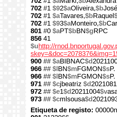
702
#1
$a
Markl,
$b
Alexandr
702
#1
$9
2
$a
Oliveira,
$b
José
702
#1
$a
Tavares,
$b
Raquel
702
#1
$9
3
$a
Monteiro,
$b
Car
801
#0
$a
PT
$b
BN
$g
RPC
856
41
$u
http://rnod.bnportugal.go
skey=&doc=2078376&img=1
900
##
$a
BIBNAC
$d
202110
966
##
$l
BN
$m
FGMON
$s
P.
966
##
$l
BN
$m
FGMON
$s
P.
971
##
$c
jbeatriz
$d
2021081
972
##
$e
1
$d
20211004
$v
as
973
##
$c
mlsousa
$d
202109
Etiqueta de registo:
00000n