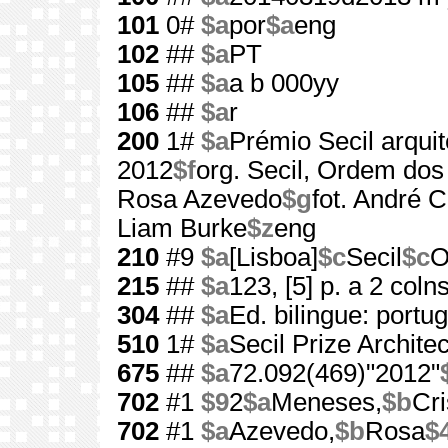
101
0#
$a
por
$a
eng
102
##
$a
PT
105
##
$a
a b 000yy
106
##
$a
r
200
1#
$a
Prémio Secil arquit
2012
$f
org. Secil, Ordem dos
Rosa Azevedo
$g
fot. André 
Liam Burke
$z
eng
210
#9
$a
[Lisboa]
$c
Secil
$c
O
215
##
$a
123, [5] p. a 2 coln
304
##
$a
Ed. bilingue: portu
510
1#
$a
Secil Prize Archite
675
##
$a
72.092(469)"2012"
702
#1
$9
2
$a
Meneses,
$b
Cri
702
#1
$a
Azevedo,
$b
Rosa
$