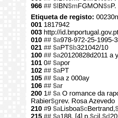
966
##
$l
BN
$m
FGMON
$s
P.
Etiqueta de registo:
00230n
001
1817942
003
http://id.bnportugal.gov.
010
##
$a
978-972-25-1995-3
021
##
$a
PT
$b
321042/10
100
##
$a
20120828d2011 a 
101
0#
$a
por
102
##
$a
PT
105
##
$a
a z 000ay
106
##
$a
r
200
1#
$a
O romance da rap
Rabier
$g
rev. Rosa Azevedo
210
#9
$a
Lisboa
$c
Bertrand,
215
##
$a
188, [4] p.
$c
il.
$d
20