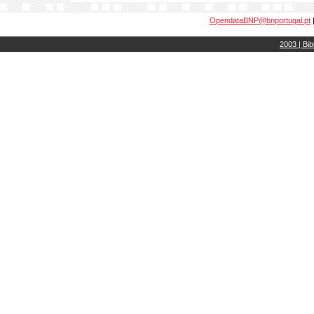
OpendataBNP@bnportugal.pt
2003 | Bib