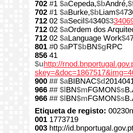
702
#1
$a
Cepeda,
$b
André,
$
702
#1
$a
Burke,
$b
Liam
$4
73
712
02
$a
Secil
$4
340
$3
3406
712
02
$a
Ordem dos Arquite
712
02
$a
Language Work
$4
801
#0
$a
PT
$b
BN
$g
RPC
856
41
$u
http://rnod.bnportugal.go
skey=&doc=1867517&img=4
900
##
$a
BIBNAC
$d
201404
966
##
$l
BN
$m
FGMON
$s
B.
966
##
$l
BN
$m
FGMON
$s
B.
Etiqueta de registo:
00230n
001
1773719
003
http://id.bnportugal.gov.