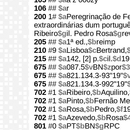
106
##
$a
r
200
1#
$a
Peregrinação de F
extraordinárias dum portugu
Ribeiro
$g
il. Pedro Rosa
$g
re
205
##
$a
1ª ed.,
$b
reimp
210
#9
$a
Lisboa
$c
Bertrand,
215
##
$a
142, [2] p.
$c
il.
$d
19
675
##
$a
087.5
$v
BN
$z
por
$3
675
##
$a
821.134.3-93"19"
$
675
##
$a
821.134.3-992"19"
702
#1
$a
Ribeiro,
$b
Aquilino,
702
#1
$a
Pinto,
$b
Fernão Me
702
#1
$a
Rosa,
$b
Pedro,
$f
1
702
#1
$a
Azevedo,
$b
Rosa
$
801
#0
$a
PT
$b
BN
$g
RPC