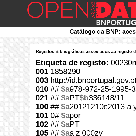
Catálogo da BNP: aces
Registos Bibliográficos associados ao registo 
Etiqueta de registo:
00230n
001
1858290
003
http://id.bnportugal.gov.
010
##
$a
978-972-25-1995-3
021
##
$a
PT
$b
336148/11
100
##
$a
20121210e2013 a 
101
0#
$a
por
102
##
$a
PT
105
##
$a
a z 000zy