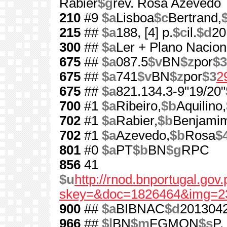
Rabier
$g
rev. Rosa Azevedo
210
#9
$a
Lisboa
$c
Bertrand,
215
##
$a
188, [4] p.
$c
il.
$d
20
300
##
$a
Ler + Plano Nacion
675
##
$a
087.5
$v
BN
$z
por
$3
675
##
$a
741
$v
BN
$z
por
$3
2
675
##
$a
821.134.3-9"19/20"
700
#1
$a
Ribeiro,
$b
Aquilino,
702
#1
$a
Rabier,
$b
Benjami
702
#1
$a
Azevedo,
$b
Rosa
$
801
#0
$a
PT
$b
BN
$g
RPC
856
41
$u
http://rnod.bnportugal.go
skey=&doc=1826464&img=2
900
##
$a
BIBNAC
$d
201304
966
##
$l
BN
$m
FGMON
$s
P.