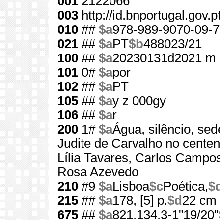
001
2122066
003
http://id.bnportugal.gov.
010
##
$a
978-989-9070-09-7
021
##
$a
PT
$b
488023/21
100
##
$a
20230131d2021 m 
101
0#
$a
por
102
##
$a
PT
105
##
$a
y z 000gy
106
##
$a
r
200
1#
$a
Água, silêncio, sed
Judite de Carvalho no cente
Lília Tavares, Carlos Campo
Rosa Azevedo
210
#9
$a
Lisboa
$c
Poética,
$
215
##
$a
178, [5] p.
$d
22 cm
675
##
$a
821.134.3-1"19/20"