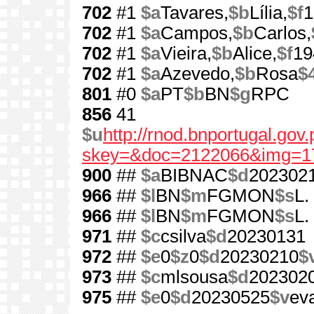
702
#1
$a
Tavares,
$b
Lília,
$f
1
702
#1
$a
Campos,
$b
Carlos,
702
#1
$a
Vieira,
$b
Alice,
$f
19
702
#1
$a
Azevedo,
$b
Rosa
$
801
#0
$a
PT
$b
BN
$g
RPC
856
41
$u
http://rnod.bnportugal.go
skey=&doc=2122066&img=1
900
##
$a
BIBNAC
$d
202302
966
##
$l
BN
$m
FGMON
$s
L.
966
##
$l
BN
$m
FGMON
$s
L.
971
##
$c
csilva
$d
20230131
972
##
$e
0
$z
0
$d
20230210
$
973
##
$c
mlsousa
$d
202302
975
##
$e
0
$d
20230525
$v
ev