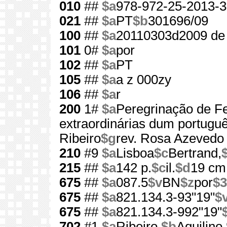
010
##
$a
978-972-25-2013-3
021
##
$a
PT
$b
301696/09
100
##
$a
20110303d2009 de
101
0#
$a
por
102
##
$a
PT
105
##
$a
a z 000zy
106
##
$a
r
200
1#
$a
Peregrinação de F
extraordinárias dum portugu
Ribeiro
$g
rev. Rosa Azevedo
210
#9
$a
Lisboa
$c
Bertrand,
215
##
$a
142 p.
$c
il.
$d
19 cm
675
##
$a
087.5
$v
BN
$z
por
$3
675
##
$a
821.134.3-93"19"
$
675
##
$a
821.134.3-992"19"
702
#1
$a
Ribeiro,
$b
Aquilino,