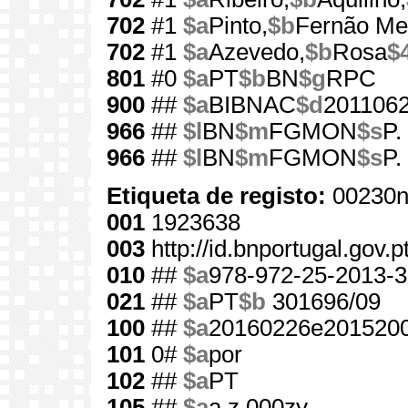
702
#1
$a
Pinto,
$b
Fernão Me
702
#1
$a
Azevedo,
$b
Rosa
$
801
#0
$a
PT
$b
BN
$g
RPC
900
##
$a
BIBNAC
$d
201106
966
##
$l
BN
$m
FGMON
$s
P.
966
##
$l
BN
$m
FGMON
$s
P.
Etiqueta de registo:
00230n
001
1923638
003
http://id.bnportugal.gov.
010
##
$a
978-972-25-2013-3
021
##
$a
PT
$b
301696/09
100
##
$a
20160226e2015200
101
0#
$a
por
102
##
$a
PT
105
##
$a
a z 000zy