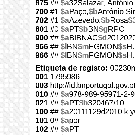
675
##
$a
32Salazar, António 
700
#1
$a
Paço,
$b
António Si
702
#1
$a
Azevedo,
$b
Rosa
$
801
#0
$a
PT
$b
BN
$g
RPC
900
##
$a
BIBNAC
$d
201202
966
##
$l
BN
$m
FGMON
$s
H.
966
##
$l
BN
$m
FGMON
$s
H.
Etiqueta de registo:
00230n
001
1795986
003
http://id.bnportugal.gov.
010
##
$a
978-989-95971-2-9
021
##
$a
PT
$b
320467/10
100
##
$a
20111129d2010 k y
101
0#
$a
por
102
##
$a
PT