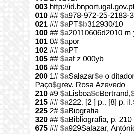
003
http://id.bnportugal.gov.
010
##
$a
978-972-25-2183-3
021
##
$a
PT
$b
312930/10
100
##
$a
20110606d2010 m 
101
0#
$a
por
102
##
$a
PT
105
##
$a
af z 000yb
106
##
$a
r
200
1#
$a
Salazar
$e
o ditado
Paço
$g
rev. Rosa Azevedo
210
#9
$a
Lisboa
$c
Bertrand,
215
##
$a
222, [2 ] p., [8] p. il.
225
2#
$a
Biografia
320
##
$a
Bibliografia, p. 210
675
##
$a
929Salazar, António