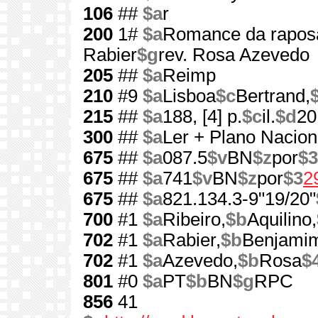
106
##
$a
r
200
1#
$a
Romance da rapos
Rabier
$g
rev. Rosa Azevedo
205
##
$a
Reimp
210
#9
$a
Lisboa
$c
Bertrand,
215
##
$a
188, [4] p.
$c
il.
$d
20
300
##
$a
Ler + Plano Nacion
675
##
$a
087.5
$v
BN
$z
por
$3
675
##
$a
741
$v
BN
$z
por
$3
2
675
##
$a
821.134.3-9"19/20"
700
#1
$a
Ribeiro,
$b
Aquilino,
702
#1
$a
Rabier,
$b
Benjami
702
#1
$a
Azevedo,
$b
Rosa
$
801
#0
$a
PT
$b
BN
$g
RPC
856
41