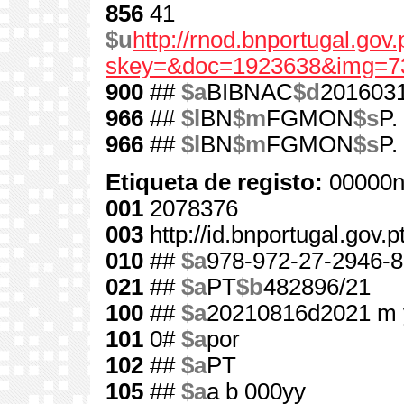
856
41
$u
http://rnod.bnportugal.go
skey=&doc=1923638&img=7
900
##
$a
BIBNAC
$d
201603
966
##
$l
BN
$m
FGMON
$s
P.
966
##
$l
BN
$m
FGMON
$s
P.
Etiqueta de registo:
00000n
001
2078376
003
http://id.bnportugal.gov.
010
##
$a
978-972-27-2946-8
021
##
$a
PT
$b
482896/21
100
##
$a
20210816d2021 m 
101
0#
$a
por
102
##
$a
PT
105
##
$a
a b 000yy