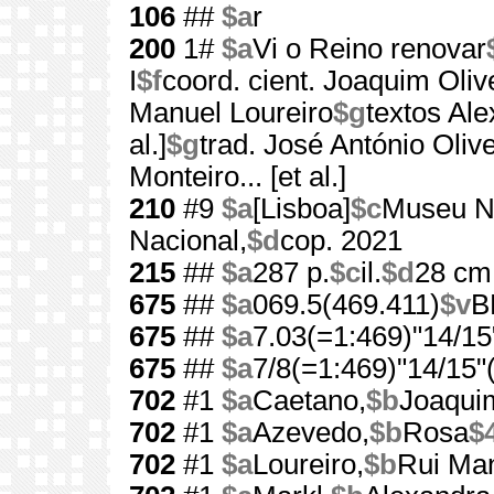
106
##
$a
r
200
1#
$a
Vi o Reino renovar
I
$f
coord. cient. Joaquim Oli
Manuel Loureiro
$g
textos Al
al.]
$g
trad. José António Oliv
Monteiro... [et al.]
210
#9
$a
[Lisboa]
$c
Museu Na
Nacional,
$d
cop. 2021
215
##
$a
287 p.
$c
il.
$d
28 cm
675
##
$a
069.5(469.411)
$v
B
675
##
$a
7.03(=1:469)"14/15
675
##
$a
7/8(=1:469)"14/15"
702
#1
$a
Caetano,
$b
Joaquim
702
#1
$a
Azevedo,
$b
Rosa
$
702
#1
$a
Loureiro,
$b
Rui Man