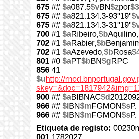
675
##
$a
087.5
$v
BN
$z
por
$3
675
##
$a
821.134.3-93"19"
$
675
##
$a
821.134.3-31"19"
$
700
#1
$a
Ribeiro,
$b
Aquilino,
702
#1
$a
Rabier,
$b
Benjami
702
#1
$a
Azevedo,
$b
Rosa
$
801
#0
$a
PT
$b
BN
$g
RPC
856
41
$u
http://rnod.bnportugal.go
skey=&doc=1817942&img=1
900
##
$a
BIBNAC
$d
201209
966
##
$l
BN
$m
FGMON
$s
P.
966
##
$l
BN
$m
FGMON
$s
P.
Etiqueta de registo:
00230n
001
1782027