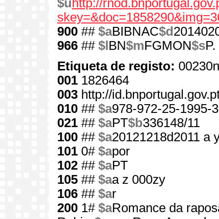
$u
http://rnod.bnportugal.go
skey=&doc=1858290&img=3
900
##
$a
BIBNAC
$d
201402
966
##
$l
BN
$m
FGMON
$s
P.
Etiqueta de registo:
00230n
001
1826464
003
http://id.bnportugal.gov.
010
##
$a
978-972-25-1995-3
021
##
$a
PT
$b
336148/11
100
##
$a
20121218d2011 a 
101
0#
$a
por
102
##
$a
PT
105
##
$a
a z 000zy
106
##
$a
r
200
1#
$a
Romance da rapos