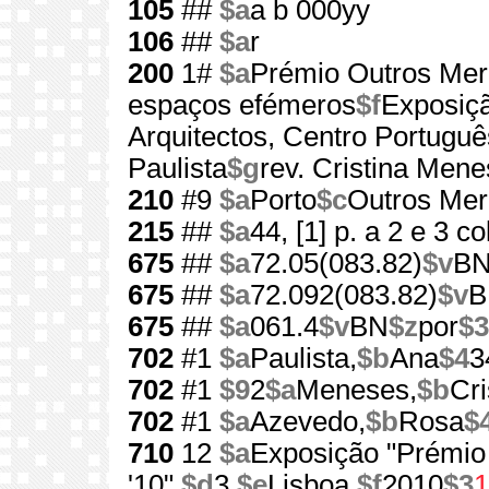
105
##
$a
a b 000yy
106
##
$a
r
200
1#
$a
Prémio Outros Mer
espaços efémeros
$f
Exposiçã
Arquitectos, Centro Portugu
Paulista
$g
rev. Cristina Men
210
#9
$a
Porto
$c
Outros Mer
215
##
$a
44, [1] p. a 2 e 3 co
675
##
$a
72.05(083.82)
$v
B
675
##
$a
72.092(083.82)
$v
B
675
##
$a
061.4
$v
BN
$z
por
$3
702
#1
$a
Paulista,
$b
Ana
$4
3
702
#1
$9
2
$a
Meneses,
$b
Cri
702
#1
$a
Azevedo,
$b
Rosa
$
710
12
$a
Exposição "Prémio
'10",
$d
3,
$e
Lisboa,
$f
2010
$3
1