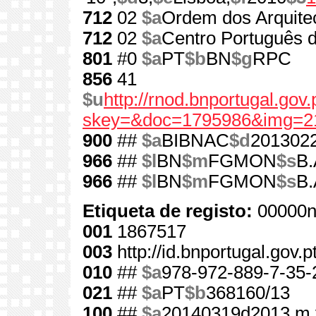
712
02
$a
Ordem dos Arquite
712
02
$a
Centro Português 
801
#0
$a
PT
$b
BN
$g
RPC
856
41
$u
http://rnod.bnportugal.go
skey=&doc=1795986&img=2
900
##
$a
BIBNAC
$d
201302
966
##
$l
BN
$m
FGMON
$s
B.
966
##
$l
BN
$m
FGMON
$s
B.
Etiqueta de registo:
00000n
001
1867517
003
http://id.bnportugal.gov.
010
##
$a
978-972-889-7-35-
021
##
$a
PT
$b
368160/13
100
##
$a
20140319d2013 m 