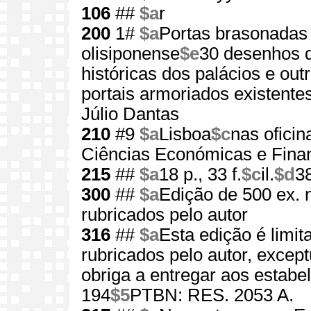
106
##
$a
r
200
1#
$a
Portas brasonadas
olisiponense
$e
30 desenhos d
históricas dos palácios e out
portais armoriados existente
Júlio Dantas
210
#9
$a
Lisboa
$c
nas oficin
Ciências Económicas e Finan
215
##
$a
18 p., 33 f.
$c
il.
$d
3
300
##
$a
Edição de 500 ex. 
rubricados pelo autor
316
##
$a
Esta edição é limi
rubricados pelo autor, excep
obriga a entregar aos estab
194
$5
PTBN: RES. 2053 A.