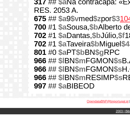
317
##
$a
Na contracapa: «Ex
RES. 2053 A.
675
##
$a
9
$v
med
$z
por
$3
10
700
#1
$a
Sousa,
$b
Alberto d
702
#1
$a
Dantas,
$b
Júlio,
$f
1
702
#1
$a
Taveira
$b
Miguel
$4
801
#0
$a
PT
$b
BN
$g
RPC
966
##
$l
BN
$m
FGMON
$s
B.
966
##
$l
BN
$m
FGMON
$s
H.
966
##
$l
BN
$m
RESIMP
$s
RE
997
##
$a
BIBEOD
OpendataBNP@bnportugal.pt
2003 | Bib