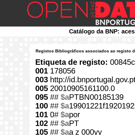
Catálogo da BNP: aces
Registos Bibliográficos associados ao registo 
Etiqueta de registo:
00845c
001
178056
003
http://id.bnportugal.gov.
005
20010905161100.0
095
##
$a
PTBN00185139
100
##
$a
19901221f1920192
101
0#
$a
por
102
##
$a
PT
105
##
$a
a z 000yy