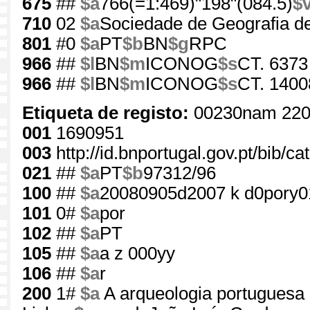
675
##
$a
766(=1:469)"198"(084.5)
$
710
02
$a
Sociedade de Geografia d
801
#0
$a
PT
$b
BN
$g
RPC
966
##
$l
BN
$m
ICONOG
$s
CT. 6373
966
##
$l
BN
$m
ICONOG
$s
CT. 1400
Etiqueta de registo:
00230nam 220
001
1690951
003
http://id.bnportugal.gov.pt/bib/c
021
##
$a
PT
$b
97312/96
100
##
$a
20080905d2007 k d0pory
101
0#
$a
por
102
##
$a
PT
105
##
$a
a z 000yy
106
##
$a
r
200
1#
$a
A arqueologia portuguesa