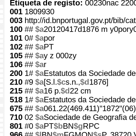
Etiqueta de registo:
00230nac 220
001
1809930
003
http://id.bnportugal.gov.pt/bib/c
100
##
$a
20120417d1876 m y0pory
101
0#
$a
por
102
##
$a
PT
105
##
$a
y z 000zy
106
##
$a
r
200
1#
$a
Estatutos da Sociedade d
210
#9
$a
[S.l.
$c
s.n.,
$d
1876]
215
##
$a
16 p.
$d
22 cm
518
1#
$a
Estatutos da Sociedade de
675
##
$a
061.22(469.411)"1872"(06)
710
02
$a
Sociedade de Geografia d
801
#0
$a
PT
$b
BN
$g
RPC
966
##
$l
BN
$m
FGMON
$s
P. 38720 