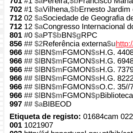
701
#1
$a
Pereira,
$b
Francisco Maria
702
#1
$a
Vilhena,
$b
Ernesto Jardim 
712
02
$a
Sociedade de Geografia d
712
12
$a
Congresso Internacional do
801
#0
$a
PT
$b
BN
$g
RPC
856
##
$2
Referência externa
$u
http:
966
##
$l
BN
$m
FGMON
$s
H.G. 4408
966
##
$l
BN
$m
FGMON
$s
H.G. 6948
966
##
$l
BN
$m
FGMON
$s
H.G. 7379
966
##
$l
BN
$m
FGMON
$s
H.G. 8222
966
##
$l
BN
$m
FGMON
$s
O.C. 35//
966
##
$l
BN
$m
FGMON
$p
Bibliotec
997
##
$a
BIBEOD
Etiqueta de registo:
01684cam 022
001
1021907