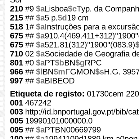
210
#9
$a
Lisboa
$c
Typ. da Companhi
215
##
$a
5 p.
$d
19 cm
518
1#
$a
Instruções para a excursão
675
##
$a
910.4(469.411+312)"1900"
675
##
$a
521.81(312)"1900"(083.9)
710
02
$a
Sociedade de Geografia d
801
#0
$a
PT
$b
BN
$g
RPC
966
##
$l
BN
$m
FGMON
$s
H.G. 3957
997
##
$a
BIBEOD
Etiqueta de registo:
01730cem 220
001
467242
003
http://id.bnportugal.gov.pt/bib/c
005
19990101000000.0
095
##
$a
PTBN00669799
100
##
$a
19941109d1889 km a0por