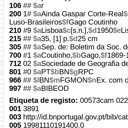
106
##
$a
r
200
1#
$a
Ainda Gaspar Corte-Real
$
Luso-Brasileiros
$f
Gago Coutinho
210
#9
$a
Lisboa
$c
[s.n.],
$d
1950
$e
Li
215
##
$a
35, [1] p.
$d
25 cm
305
##
$a
Sep. de: Boletim da Soc. d
700
#1
$a
Coutinho,
$b
Gago,
$f
1869-
712
02
$a
Sociedade de Geografia d
801
#0
$a
PT
$b
BN
$g
RPC
966
##
$l
BN
$m
FGMON
$n
Ex. com d
997
##
$a
BIBEOD
Etiqueta de registo:
00573cam 022
001
3891
003
http://id.bnportugal.gov.pt/bib/c
005
19981110191400.0