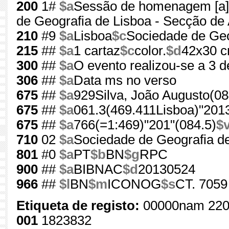
200
1#
$a
Sessão de homenagem [a] 
de Geografia de Lisboa - Secção de 
210
#9
$a
Lisboa
$c
Sociedade de Geo
215
##
$a
1 cartaz
$c
color.
$d
42x30 
300
##
$a
O evento realizou-se a 3 d
306
##
$a
Data ms no verso
675
##
$a
929Silva, João Augusto(08
675
##
$a
061.3(469.411Lisboa)"2013
675
##
$a
766(=1:469)"201"(084.5)
$
710
02
$a
Sociedade de Geografia d
801
#0
$a
PT
$b
BN
$g
RPC
900
##
$a
BIBNAC
$d
20130524
966
##
$l
BN
$m
ICONOG
$s
CT. 7059
Etiqueta de registo:
00000nam 220
001
1823832