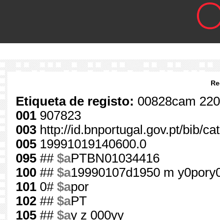
Re
Etiqueta de registo:
00828cam 220
001
907823
003
http://id.bnportugal.gov.pt/bib/c
005
19991019140600.0
095
##
$a
PTBN01034416
100
##
$a
19990107d1950 m y0pory
101
0#
$a
por
102
##
$a
PT
105
##
$a
y z 000yy