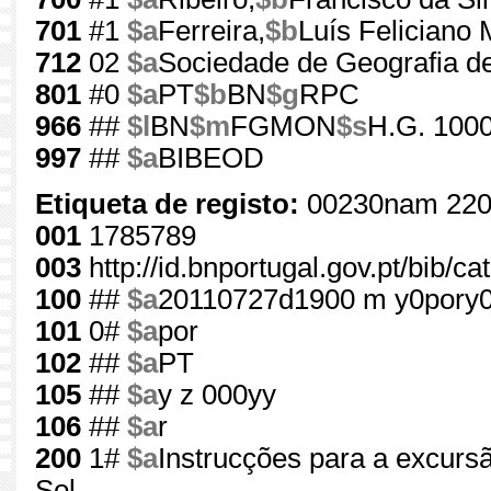
701
#1
$a
Ferreira,
$b
Luís Feliciano 
712
02
$a
Sociedade de Geografia d
801
#0
$a
PT
$b
BN
$g
RPC
966
##
$l
BN
$m
FGMON
$s
H.G. 1000
997
##
$a
BIBEOD
Etiqueta de registo:
00230nam 220
001
1785789
003
http://id.bnportugal.gov.pt/bib/c
100
##
$a
20110727d1900 m y0pory
101
0#
$a
por
102
##
$a
PT
105
##
$a
y z 000yy
106
##
$a
r
200
1#
$a
Instrucções para a excursã
Sol