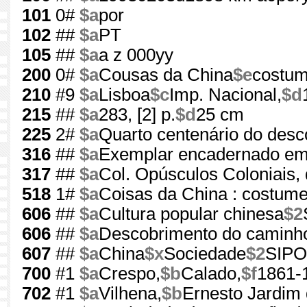
101
0#
$a
por
102
##
$a
PT
105
##
$a
a z 000yy
200
0#
$a
Cousas da China
$e
costum
210
#9
$a
Lisboa
$c
Imp. Nacional,
$d
215
##
$a
283, [2] p.
$d
25 cm
225
2#
$a
Quarto centenário do desc
316
##
$a
Exemplar encadernado em
317
##
$a
Col. Opúsculos Coloniais, 
518
1#
$a
Coisas da China : costume
606
##
$a
Cultura popular chinesa
$2
606
##
$a
Descobrimento do caminho
607
##
$a
China
$x
Sociedade
$2
SIP
700
#1
$a
Crespo,
$b
Calado,
$f
1861-
702
#1
$a
Vilhena,
$b
Ernesto Jardim 