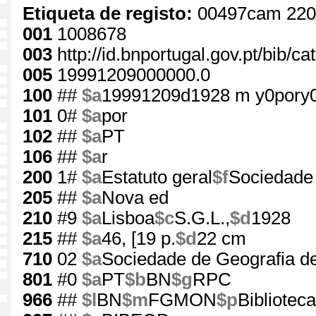
Etiqueta de registo:
00497cam 220
001
1008678
003
http://id.bnportugal.gov.pt/bib/c
005
19991209000000.0
100
##
$a
19991209d1928 m y0pory
101
0#
$a
por
102
##
$a
PT
106
##
$a
r
200
1#
$a
Estatuto geral
$f
Sociedade
205
##
$a
Nova ed
210
#9
$a
Lisboa
$c
S.G.L.,
$d
1928
215
##
$a
46, [19 p.
$d
22 cm
710
02
$a
Sociedade de Geografia d
801
#0
$a
PT
$b
BN
$g
RPC
966
##
$l
BN
$m
FGMON
$p
Bibliotec