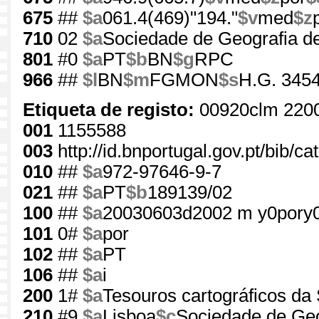
675
##
$a
061.4(469)"194."
$v
med
$z
710
02
$a
Sociedade de Geografia d
801
#0
$a
PT
$b
BN
$g
RPC
966
##
$l
BN
$m
FGMON
$s
H.G. 3454
Etiqueta de registo:
00920clm 220
001
1155588
003
http://id.bnportugal.gov.pt/bib/c
010
##
$a
972-97646-9-7
021
##
$a
PT
$b
189139/02
100
##
$a
20030603d2002 m y0pory
101
0#
$a
por
102
##
$a
PT
106
##
$a
i
200
1#
$a
Tesouros cartográficos da
210
#9
$a
Lisboa
$c
Sociedade de Geo