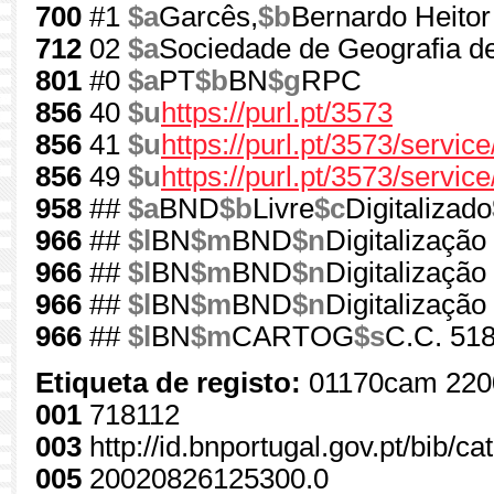
700
#1
$a
Garcês,
$b
Bernardo Heitor
712
02
$a
Sociedade de Geografia d
801
#0
$a
PT
$b
BN
$g
RPC
856
40
$u
https://purl.pt/3573
856
41
$u
https://purl.pt/3573/servic
856
49
$u
https://purl.pt/3573/servic
958
##
$a
BND
$b
Livre
$c
Digitalizado
966
##
$l
BN
$m
BND
$n
Digitalização
966
##
$l
BN
$m
BND
$n
Digitalização
966
##
$l
BN
$m
BND
$n
Digitalização
966
##
$l
BN
$m
CARTOG
$s
C.C. 518
Etiqueta de registo:
01170cam 220
001
718112
003
http://id.bnportugal.gov.pt/bib/c
005
20020826125300.0