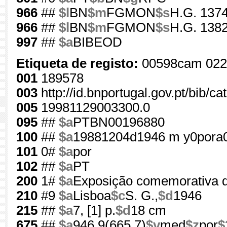
966
##
$l
BN
$m
FGMON
$s
H.G. 1374
966
##
$l
BN
$m
FGMON
$s
H.G. 1382
997
##
$a
BIBEOD
Etiqueta de registo:
00598cam 022
001
189578
003
http://id.bnportugal.gov.pt/bib/c
005
19981129003300.0
095
##
$a
PTBN00196880
100
##
$a
19881204d1946 m y0pora
101
0#
$a
por
102
##
$a
PT
200
1#
$a
Exposição comemorativa d
210
#9
$a
Lisboa
$c
S. G.,
$d
1946
215
##
$a
7, [1] p.
$d
18 cm
675
##
$a
946.9(665.7)
$v
med
$z
por
$