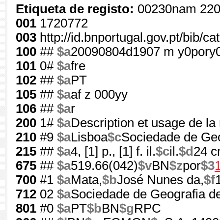
Etiqueta de registo:
00230nam 220
001
1720772
003
http://id.bnportugal.gov.pt/bib/c
100
##
$a
20090804d1907 m y0pory
101
0#
$a
fre
102
##
$a
PT
105
##
$a
af z 000yy
106
##
$a
r
200
1#
$a
Description et usage de la
210
#9
$a
Lisboa
$c
Sociedade de Ge
215
##
$a
4, [1] p., [1] f. il.
$c
il.
$d
24 
675
##
$a
519.66(042)
$v
BN
$z
por
$3
700
#1
$a
Mata,
$b
José Nunes da,
$f
712
02
$a
Sociedade de Geografia d
801
#0
$a
PT
$b
BN
$g
RPC