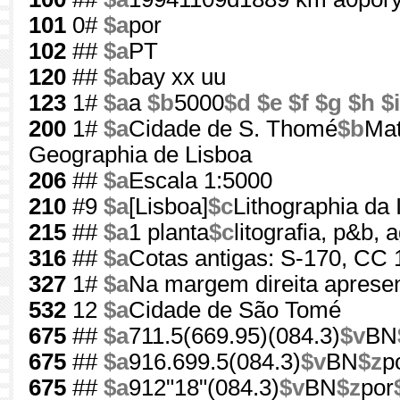
101
0#
$a
por
102
##
$a
PT
120
##
$a
bay xx uu
123
1#
$a
a
$b
5000
$d
$e
$f
$g
$h
$i
200
1#
$a
Cidade de S. Thomé
$b
Mat
Geographia de Lisboa
206
##
$a
Escala 1:5000
210
#9
$a
[Lisboa]
$c
Lithographia da
215
##
$a
1 planta
$c
litografia, p&b,
316
##
$a
Cotas antigas: S-170, CC
327
1#
$a
Na margem direita aprese
532
12
$a
Cidade de São Tomé
675
##
$a
711.5(669.95)(084.3)
$v
BN
675
##
$a
916.699.5(084.3)
$v
BN
$z
p
675
##
$a
912"18"(084.3)
$v
BN
$z
por