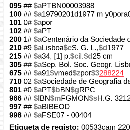
095
##
$a
PTBN00003988
100
##
$a
19790201d1977 m y0pora
101
0#
$a
por
102
##
$a
PT
200
1#
$a
Centenário da Sociedade d
210
#9
$a
Lisboa
$c
S. G. L.,
$d
1977
215
##
$a
34, [1] p.
$c
il.
$d
25 cm
305
##
$a
Sep. Bol. Soc. Geogr. Lisb
675
##
$a
91
$v
med
$z
por
$3
288224
710
02
$a
Sociedade de Geografia d
801
#0
$a
PT
$b
BN
$g
RPC
966
##
$l
BN
$m
FGMON
$s
H.G. 3212
997
##
$a
BIBEOD
998
##
$a
FSE07 - 00404
Etiqueta de registo:
00533cam 220