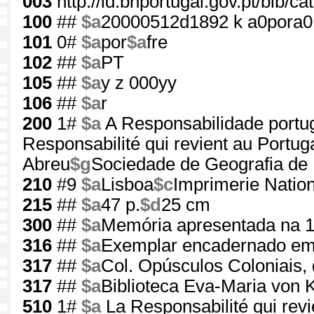
003
http://id.bnportugal.gov.pt/bib/c
100
##
$a
20000512d1892 k a0pora
101
0#
$a
por
$a
fre
102
##
$a
PT
105
##
$a
y z 000yy
106
##
$a
r
200
1#
$a
A Responsabilidade portug
Responsabilité qui revient au Portu
Abreu
$g
Sociedade de Geografia de 
210
#9
$a
Lisboa
$c
Imprimerie Nation
215
##
$a
47 p.
$d
25 cm
300
##
$a
Memória apresentada na 10
316
##
$a
Exemplar encadernado em
317
##
$a
Col. Opúsculos Coloniais,
317
##
$a
Biblioteca Eva-Maria von 
510
1#
$a
La Responsabilité qui rev