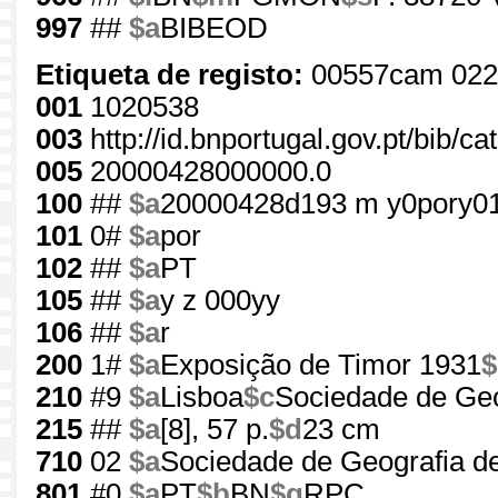
997
##
$a
BIBEOD
Etiqueta de registo:
00557cam 022
001
1020538
003
http://id.bnportugal.gov.pt/bib/c
005
20000428000000.0
100
##
$a
20000428d193 m y0pory0
101
0#
$a
por
102
##
$a
PT
105
##
$a
y z 000yy
106
##
$a
r
200
1#
$a
Exposição de Timor 1931
$
210
#9
$a
Lisboa
$c
Sociedade de Geo
215
##
$a
[8], 57 p.
$d
23 cm
710
02
$a
Sociedade de Geografia d
801
#0
$a
PT
$b
BN
$g
RPC