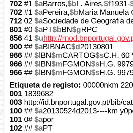
702
#1
$a
Barros,
$b
L. Aires,
$f
1931-
702
#1
$a
Pereira,
$b
Maria Manuela 
712
02
$a
Sociedade de Geografia d
801
#0
$a
PT
$b
BN
$g
RPC
856
41
$u
http://rnod.bnportugal.g
900
##
$a
BIBNAC
$d
20130801
966
##
$l
BN
$m
CARTOG
$s
C.H. 60 
966
##
$l
BN
$m
FGMON
$s
H.G. 9979
966
##
$l
BN
$m
FGMON
$s
H.G. 997
Etiqueta de registo:
00000nkm 220
001
1839682
003
http://id.bnportugal.gov.pt/bib/c
100
##
$a
20130524d2013----km y0
101
0#
$a
por
102
##
$a
PT