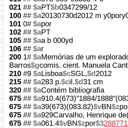
021
##
$a
PT
$b
0347299/12
100
##
$a
20130730d2012 m y0pory
101
0#
$a
por
102
##
$a
PT
105
##
$a
a b 000yd
106
##
$a
r
200
1#
$a
Memórias de um explorad
Barros
$g
comis. cient. Manuela Cant
210
#9
$a
Lisboa
$c
SGL,
$d
2012
215
##
$a
283 p.
$c
il.
$d
31 cm
320
##
$a
Contém bibliografia
675
##
$a
910.4(673)"1884/1888"(08
675
##
$a
39(673)(083.82)
$v
BN
$z
po
675
##
$a
929Carvalho, Henrique de
675
##
$a
061.4
$v
BN
$z
por
$3
288771