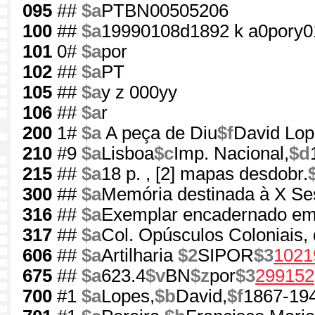
095
##
$a
PTBN00505206
100
##
$a
19990108d1892 k a0pory0
101
0#
$a
por
102
##
$a
PT
105
##
$a
y z 000yy
106
##
$a
r
200
1#
$a
A peça de Diu
$f
David Lop
210
#9
$a
Lisboa
$c
Imp. Nacional,
$d
215
##
$a
18 p. , [2] mapas desdobr.
300
##
$a
Memória destinada à X Ses
316
##
$a
Exemplar encadernado em
317
##
$a
Col. Opúsculos Coloniais,
606
##
$a
Artilharia
$2
SIPOR
$3
1021
675
##
$a
623.4
$v
BN
$z
por
$3
299152
700
#1
$a
Lopes,
$b
David,
$f
1867-19