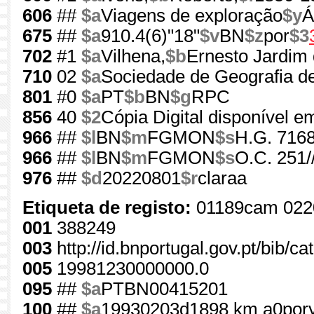
606
##
$a
Viagens de exploração
$y
Á
675
##
$a
910.4(6)"18"
$v
BN
$z
por
$3
702
#1
$a
Vilhena,
$b
Ernesto Jardim 
710
02
$a
Sociedade de Geografia d
801
#0
$a
PT
$b
BN
$g
RPC
856
40
$2
Cópia Digital disponível e
966
##
$l
BN
$m
FGMON
$s
H.G. 7168
966
##
$l
BN
$m
FGMON
$s
O.C. 251/
976
##
$d
20220801
$r
claraa
Etiqueta de registo:
01189cam 022
001
388249
003
http://id.bnportugal.gov.pt/bib/c
005
19981230000000.0
095
##
$a
PTBN00415201
100
##
$a
19930203d1898 km a0por