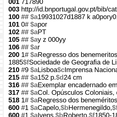
001
717890
003
http://id.bnportugal.gov.pt/bib/c
100
##
$a
19931027d1887 k a0pory
101
0#
$a
por
102
##
$a
PT
105
##
$a
y z 000yy
106
##
$a
r
200
1#
$a
Regresso dos benemeritos 
1885
$f
Sociedade de Geografia de L
210
#9
$a
Lisboa
$c
Imprensa Naciona
215
##
$a
152 p.
$d
24 cm
316
##
$a
Exemplar encadernado em
317
##
$a
Col. Opúsculos Coloniais, 
518
1#
$a
Regresso dos beneméritos 
600
#1
$a
Capelo,
$b
Hermenegildo,
$
600
#1
$a
Ivens,
$b
Roberto,
$f
1850-1