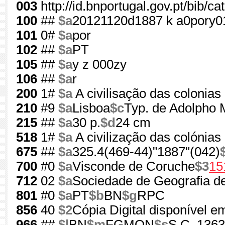
003
http://id.bnportugal.gov.pt/bib/c
100
##
$a
20121120d1887 k a0pory
101
0#
$a
por
102
##
$a
PT
105
##
$a
y z 000zy
106
##
$a
r
200
1#
$a
A civilisação das colonias
210
#9
$a
Lisboa
$c
Typ. de Adolpho 
215
##
$a
30 p.
$d
24 cm
518
1#
$a
A civilização das colónias
675
##
$a
325.4(469-44)"1887"(042)
700
#0
$a
Visconde de Coruche
$3
15
712
02
$a
Sociedade de Geografia d
801
#0
$a
PT
$b
BN
$g
RPC
856
40
$2
Cópia Digital disponível e
966
##
$l
BN
$m
FGMON
$s
S.C. 1363