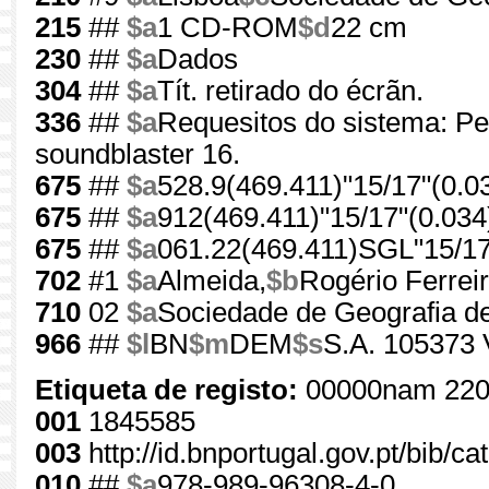
215
##
$a
1 CD-ROM
$d
22 cm
230
##
$a
Dados
304
##
$a
Tít. retirado do écrãn.
336
##
$a
Requesitos do sistema: Pe
soundblaster 16.
675
##
$a
528.9(469.411)"15/17"(0.0
675
##
$a
912(469.411)"15/17"(0.034
675
##
$a
061.22(469.411)SGL"15/17
702
#1
$a
Almeida,
$b
Rogério Ferrei
710
02
$a
Sociedade de Geografia d
966
##
$l
BN
$m
DEM
$s
S.A. 105373 
Etiqueta de registo:
00000nam 220
001
1845585
003
http://id.bnportugal.gov.pt/bib/c
010
##
$a
978-989-96308-4-0