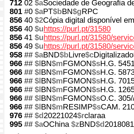
712
02
$a
Sociedade de Geografia d
801
#0
$a
PT
$b
BN
$g
RPC
856
40
$2
Cópia digital disponível e
856
40
$u
https://purl.pt/31580
856
41
$u
https://purl.pt/31580/serv
856
49
$u
https://purl.pt/31580/servi
958
##
$a
BND
$b
Livre
$c
Digitalizado
966
##
$l
BN
$m
FGMON
$s
H.G. 5451
966
##
$l
BN
$m
FGMON
$s
H.G. 5873
966
##
$l
BN
$m
FGMON
$s
H.G. 7015
966
##
$l
BN
$m
FGMON
$s
H.G. 1265
966
##
$l
BN
$m
FGMON
$s
O.C. 305/
966
##
$l
BN
$m
RESIMP
$s
CAM. 210
976
##
$d
20221024
$r
claraa
995
##
$a
OChina
$z
BND
$d
2018081