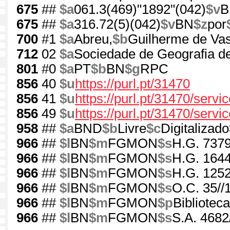
675
##
$a
061.3(469)"1892"(042)
$v
B
675
##
$a
316.72(5)(042)
$v
BN
$z
por
700
#1
$a
Abreu,
$b
Guilherme de Va
712
02
$a
Sociedade de Geografia d
801
#0
$a
PT
$b
BN
$g
RPC
856
40
$u
https://purl.pt/31470
856
41
$u
https://purl.pt/31470/serv
856
49
$u
https://purl.pt/31470/servi
958
##
$a
BND
$b
Livre
$c
Digitalizado
966
##
$l
BN
$m
FGMON
$s
H.G. 7379
966
##
$l
BN
$m
FGMON
$s
H.G. 1644
966
##
$l
BN
$m
FGMON
$s
H.G. 1252
966
##
$l
BN
$m
FGMON
$s
O.C. 35//
966
##
$l
BN
$m
FGMON
$p
Bibliotec
966
##
$l
BN
$m
FGMON
$s
S.A. 4682