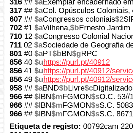
316
##
$a
Exemplar encadernado em
317
##
$a
Col. Opúsculos Coloniais, 
607
##
$a
Congressos coloniais
$2
SI
702
#1
$a
Vilhena,
$b
Ernesto Jardim 
710
12
$a
Congresso Colonial Nacion
711
02
$a
Sociedade de Geografia d
801
#0
$a
PT
$b
BN
$g
RPC
856
40
$u
https://purl.pt/40912
856
41
$u
https://purl.pt/40912/serv
856
49
$u
https://purl.pt/40912/servi
958
##
$a
BND
$b
Livre
$c
Digitalizado
966
##
$l
BN
$m
FGMON
$s
O.C. 53//
966
##
$l
BN
$m
FGMON
$s
S.C. 5083
966
##
$l
BN
$m
FGMON
$s
S.C. 8671
Etiqueta de registo:
00792cam 220