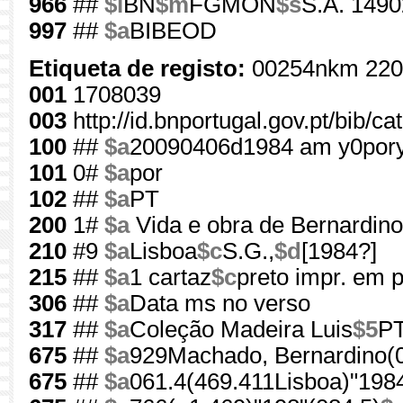
966
##
$l
BN
$m
FGMON
$s
S.A. 1490
997
##
$a
BIBEOD
Etiqueta de registo:
00254nkm 220
001
1708039
003
http://id.bnportugal.gov.pt/bib/c
100
##
$a
20090406d1984 am y0por
101
0#
$a
por
102
##
$a
PT
200
1#
$a
Vida e obra de Bernardin
210
#9
$a
Lisboa
$c
S.G.,
$d
[1984?]
215
##
$a
1 cartaz
$c
preto impr. em p
306
##
$a
Data ms no verso
317
##
$a
Coleção Madeira Luis
$5
PT
675
##
$a
929Machado, Bernardino(0
675
##
$a
061.4(469.411Lisboa)"1984