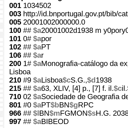
001
1034502
003
http://id.bnportugal.gov.pt/bib/c
005
20001002000000.0
100
##
$a
20001002d1938 m y0pory
101
0#
$a
por
102
##
$a
PT
106
##
$a
r
200
1#
$a
Monografia-catálogo da e
Lisboa
210
#9
$a
Lisboa
$c
S.G.,
$d
1938
215
##
$a
63, XLIV, [4] p., [7] f. il.
$c
il.
710
02
$a
Sociedade de Geografia d
801
#0
$a
PT
$b
BN
$g
RPC
966
##
$l
BN
$m
FGMON
$s
H.G. 2038
997
##
$a
BIBEOD