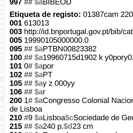
997
##
$a
BIBEOD
Etiqueta de registo:
01387cam 220
001
613013
003
http://id.bnportugal.gov.pt/bib/c
005
19990105000000.0
095
##
$a
PTBN00823382
100
##
$a
19960715d1902 k y0pory0
101
0#
$a
por
102
##
$a
PT
105
##
$a
y z 000yy
106
##
$a
r
200
1#
$a
Congresso Colonial Nacion
de Lisboa
210
#9
$a
Lisboa
$c
Sociedade de Geo
215
##
$a
240 p.
$d
23 cm