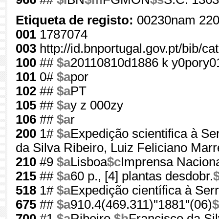
Etiqueta de registo:
00230nam 220
001
1787074
003
http://id.bnportugal.gov.pt/bib/c
100
##
$a
20110810d1886 k y0pory0
101
0#
$a
por
102
##
$a
PT
105
##
$a
y z 000zy
106
##
$a
r
200
1#
$a
Expedição scientifica à Se
da Silva Ribeiro, Luiz Feliciano Mar
210
#9
$a
Lisboa
$c
Imprensa Naciona
215
##
$a
60 p., [4] plantas desdobr.
518
1#
$a
Expedição científica à Ser
675
##
$a
910.4(469.311)"1881"(06)
$
700
#1
$a
Ribeiro,
$b
Francisco da Si