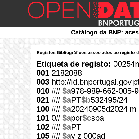
Catálogo da BNP: aces
Registos Bibliográficos associados ao registo 
Etiqueta de registo:
00254n
001
2182088
003
http://id.bnportugal.gov.
010
##
$a
978-989-662-005-9
021
##
$a
PT
$b
532495/24
100
##
$a
20240905d2024 m 
101
0#
$a
por
$c
spa
102
##
$a
PT
105
##
$a
y z 000ad