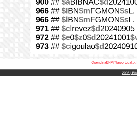
900
##
$a
BIBNAC
$d
202410
966
##
$l
BN
$m
FGMON
$s
L.
966
##
$l
BN
$m
FGMON
$s
L.
971
##
$c
lrevez
$d
20240905
972
##
$e
0
$z
0
$d
20241001
$
973
##
$c
igoulao
$d
2024091
OpendataBNP@bnportugal.pt
2003 | Bib