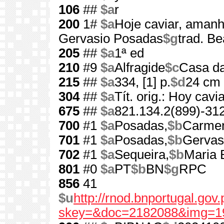
106
##
$a
r
200
1#
$a
Hoje caviar, amanh
Gervasio Posadas
$g
trad. Be
205
##
$a
1ª ed
210
#9
$a
Alfragide
$c
Casa da
215
##
$a
334, [1] p.
$d
24 cm
304
##
$a
Tít. orig.: Hoy cav
675
##
$a
821.134.2(899)-312
700
#1
$a
Posadas,
$b
Carme
701
#1
$a
Posadas,
$b
Gervas
702
#1
$a
Sequeira,
$b
Maria 
801
#0
$a
PT
$b
BN
$g
RPC
856
41
$u
http://rnod.bnportugal.go
skey=&doc=2182088&img=1