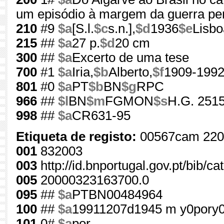
um episódio à margem da guerra pe
210
#9
$a
[S.l.
$c
s.n.],
$d
1936
$e
Lisbo
215
##
$a
27 p.
$d
20 cm
300
##
$a
Excerto de uma tese
700
#1
$a
Iria,
$b
Alberto,
$f
1909-199
801
#0
$a
PT
$b
BN
$g
RPC
966
##
$l
BN
$m
FGMON
$s
H.G. 2515
998
##
$a
CR631-95
Etiqueta de registo:
00567cam 220
001
832003
003
http://id.bnportugal.gov.pt/bib/c
005
20000323163700.0
095
##
$a
PTBN00484964
100
##
$a
19911207d1945 m y0pory
101
0#
$a
por