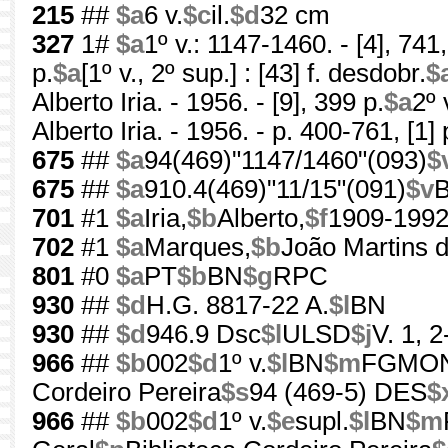
215
##
$a
6 v.
$c
il.
$d
32 cm
327
1#
$a
1º v.: 1147-1460. - [4], 741,
p.
$a
[1º v., 2º sup.] : [43] f. desdobr.
$
Alberto Iria. - 1956. - [9], 399 p.
$a
2º 
Alberto Iria. - 1956. - p. 400-761, [1] p
675
##
$a
94(469)"1147/1460"(093)
$
675
##
$a
910.4(469)"11/15"(091)
$v
701
#1
$a
Iria,
$b
Alberto,
$f
1909-199
702
#1
$a
Marques,
$b
João Martins d
801
#0
$a
PT
$b
BN
$g
RPC
930
##
$d
H.G. 8817-22 A.
$l
BN
930
##
$d
946.9 Dsc
$l
ULSD
$j
V. 1, 2
966
##
$b
002
$d
1º v.
$l
BN
$m
FGMO
Cordeiro Pereira
$s
94 (469-5) DES
$
966
##
$b
002
$d
1º v.
$e
supl.
$l
BN
$m