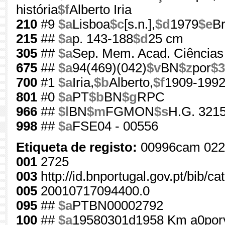
história
$f
Alberto Iria
210
#9
$a
Lisboa
$c
[s.n.],
$d
1979
$e
Br
215
##
$a
p. 143-188
$d
25 cm
305
##
$a
Sep. Mem. Acad. Ciências 
675
##
$a
94(469)(042)
$v
BN
$z
por
$3
700
#1
$a
Iria,
$b
Alberto,
$f
1909-199
801
#0
$a
PT
$b
BN
$g
RPC
966
##
$l
BN
$m
FGMON
$s
H.G. 3215
998
##
$a
FSE04 - 00556
Etiqueta de registo:
00996cam 022
001
2725
003
http://id.bnportugal.gov.pt/bib/c
005
20010717094400.0
095
##
$a
PTBN00002792
100
##
$a
19580301d1958 Km a0por