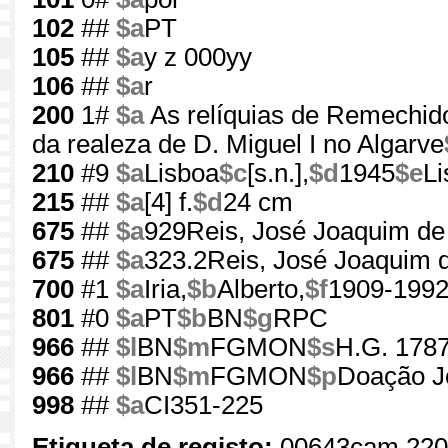
102
##
$a
PT
105
##
$a
y z 000yy
106
##
$a
r
200
1#
$a
As relíquias de Remechido
da realeza de D. Miguel I no Algarve
210
#9
$a
Lisboa
$c
[s.n.],
$d
1945
$e
Li
215
##
$a
[4] f.
$d
24 cm
675
##
$a
929Reis, José Joaquim de
675
##
$a
323.2Reis, José Joaquim 
700
#1
$a
Iria,
$b
Alberto,
$f
1909-199
801
#0
$a
PT
$b
BN
$g
RPC
966
##
$l
BN
$m
FGMON
$s
H.G. 1787
966
##
$l
BN
$m
FGMON
$p
Doação J
998
##
$a
CI351-225
Etiqueta de registo:
00643cam 220