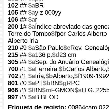
102
##
$a
BR
105
##
$a
y z 000yy
106
##
$a
r
200
1#
$a
Índice abreviado das gene
Torre do Tombo
$f
por Carlos Alberto 
Alberto Iria
210
#9
$a
São Paulo
$c
Rev. Genealóg
215
##
$a
136 p.
$d
23 cm
305
##
$a
Sep. do Anuário Genealógi
700
#1
$a
Ferreira,
$b
Carlos Alberto,
702
#1
$a
Iria,
$b
Alberto,
$f
1909-199
801
#0
$a
PT
$b
BN
$g
RPC
966
##
$l
BN
$m
FGMON
$s
H.G. 2255
997
##
$a
BIBEOD
Etiqueta de registo:
00864cam 022