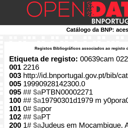
Catálogo da BNP: aces
Registos Bibliográficos associados ao registo 
Etiqueta de registo:
00639cam 022
001
2216
003
http://id.bnportugal.gov.pt/bib/c
005
19990928142300.0
095
##
$a
PTBN00002271
100
##
$a
19790301d1979 m y0pora
101
0#
$a
por
102
##
$a
PT
200
1#
$a
Judeus em Moçambique, A