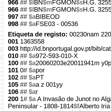
966
##
$l
BN
$m
FGMON
$s
H.G. 3255
966
##
$l
BN
$m
FGMON
$s
H.G. 3255
997
##
$a
BIBEOD
998
##
$a
FSE03 - 00536
Etiqueta de registo:
00230nam 220
001
1363558
003
http://id.bnportugal.gov.pt/bib/c
010
##
$a
972-593-010-X
100
##
$a
20060203e20011941m y0p
101
0#
$a
por
102
##
$a
PT
105
##
$a
a z 001yy
106
##
$a
r
200
1#
$a
A Invasão de Junot no Alg
Peninsular - 1808-1814
$f
Alberto Iria