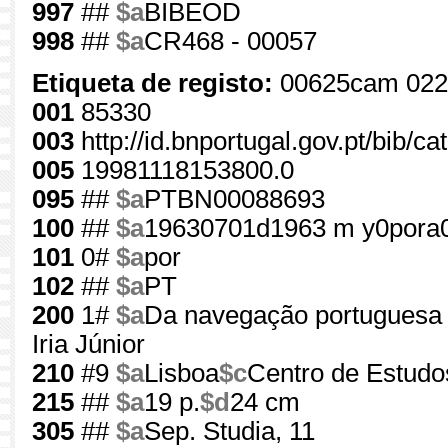
997
##
$a
BIBEOD
998
##
$a
CR468 - 00057
Etiqueta de registo:
00625cam 022
001
85330
003
http://id.bnportugal.gov.pt/bib/c
005
19981118153800.0
095
##
$a
PTBN00088693
100
##
$a
19630701d1963 m y0pora
101
0#
$a
por
102
##
$a
PT
200
1#
$a
Da navegação portuguesa n
Iria Júnior
210
#9
$a
Lisboa
$c
Centro de Estudos
215
##
$a
19 p.
$d
24 cm
305
##
$a
Sep. Studia, 11