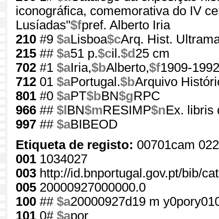
iconográfica, comemorativa do IV ce
Lusíadas"
$f
pref. Alberto Iria
210
#9
$a
Lisboa
$c
Arq. Hist. Ultrama
215
##
$a
51 p.
$c
il.
$d
25 cm
702
#1
$a
Iria,
$b
Alberto,
$f
1909-199
712
01
$a
Portugal.
$b
Arquivo Histór
801
#0
$a
PT
$b
BN
$g
RPC
966
##
$l
BN
$m
RESIMP
$n
Ex. libri
997
##
$a
BIBEOD
Etiqueta de registo:
00701cam 022
001
1034027
003
http://id.bnportugal.gov.pt/bib/c
005
20000927000000.0
100
##
$a
20000927d19 m y0pory01
101
0#
$a
por