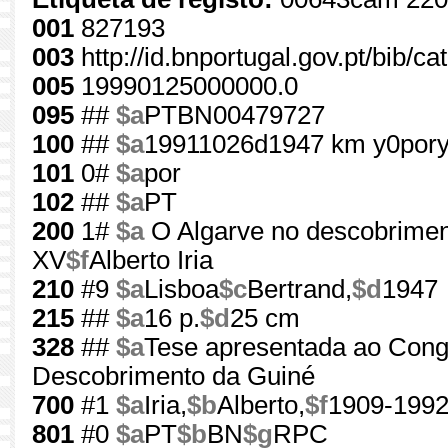
001
827193
003
http://id.bnportugal.gov.pt/bib/c
005
19990125000000.0
095
##
$a
PTBN00479727
100
##
$a
19911026d1947 km y0por
101
0#
$a
por
102
##
$a
PT
200
1#
$a
O Algarve no descobriment
XV
$f
Alberto Iria
210
#9
$a
Lisboa
$c
Bertrand,
$d
1947
215
##
$a
16 p.
$d
25 cm
328
##
$a
Tese apresentada ao Cong
Descobrimento da Guiné
700
#1
$a
Iria,
$b
Alberto,
$f
1909-199
801
#0
$a
PT
$b
BN
$g
RPC