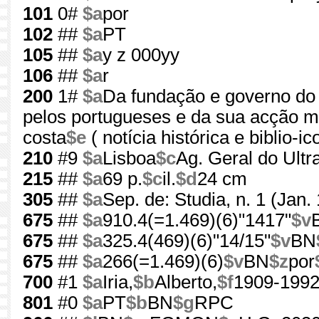
101
0#
$a
por
102
##
$a
PT
105
##
$a
y z 000yy
106
##
$a
r
200
1#
$a
Da fundação e governo do 
pelos portugueses e da sua acção m
costa
$e
( notícia histórica e biblio-i
210
#9
$a
Lisboa
$c
Ag. Geral do Ultr
215
##
$a
69 p.
$c
il.
$d
24 cm
305
##
$a
Sep. de: Studia, n. 1 (Jan.
675
##
$a
910.4(=1.469)(6)"1417"
$v
675
##
$a
325.4(469)(6)"14/15"
$v
BN
675
##
$a
266(=1.469)(6)
$v
BN
$z
por
700
#1
$a
Iria,
$b
Alberto,
$f
1909-199
801
#0
$a
PT
$b
BN
$g
RPC