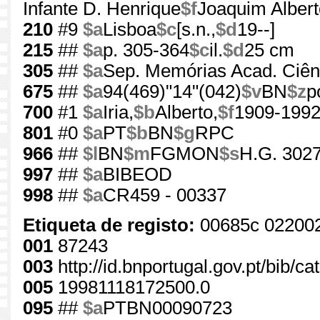
Infante D. Henrique
$f
Joaquim Alberto
210
#9
$a
Lisboa
$c
[s.n.,
$d
19--]
215
##
$a
p. 305-364
$c
il.
$d
25 cm
305
##
$a
Sep. Memórias Acad. Ciênc
675
##
$a
94(469)"14"(042)
$v
BN
$z
p
700
#1
$a
Iria,
$b
Alberto,
$f
1909-199
801
#0
$a
PT
$b
BN
$g
RPC
966
##
$l
BN
$m
FGMON
$s
H.G. 3027
997
##
$a
BIBEOD
998
##
$a
CR459 - 00337
Etiqueta de registo:
00685c 02200
001
87243
003
http://id.bnportugal.gov.pt/bib/c
005
19981118172500.0
095
##
$a
PTBN00090723