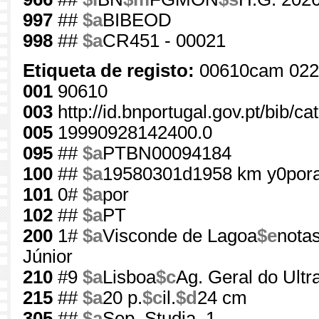
997
##
$a
BIBEOD
998
##
$a
CR451 - 00021
Etiqueta de registo:
00610cam 022
001
90610
003
http://id.bnportugal.gov.pt/bib/c
005
19990928142400.0
095
##
$a
PTBN00094184
100
##
$a
19580301d1958 km y0por
101
0#
$a
por
102
##
$a
PT
200
1#
$a
Visconde de Lagoa
$e
notas
Júnior
210
#9
$a
Lisboa
$c
Ag. Geral do Ultr
215
##
$a
20 p.
$c
il.
$d
24 cm
305
##
$a
Sep. Studia, 1