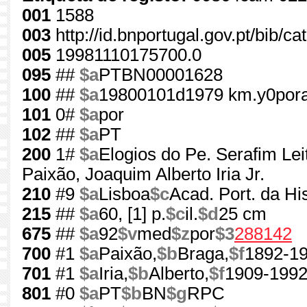
001
1588
003
http://id.bnportugal.gov.pt/bib/c
005
19981110175700.0
095
##
$a
PTBN00001628
100
##
$a
19800101d1979 km.y0por
101
0#
$a
por
102
##
$a
PT
200
1#
$a
Elogios do Pe. Serafim Lei
Paixão, Joaquim Alberto Iria Jr.
210
#9
$a
Lisboa
$c
Acad. Port. da His
215
##
$a
60, [1] p.
$c
il.
$d
25 cm
675
##
$a
92
$v
med
$z
por
$3
288142
700
#1
$a
Paixão,
$b
Braga,
$f
1892-1
701
#1
$a
Iria,
$b
Alberto,
$f
1909-199
801
#0
$a
PT
$b
BN
$g
RPC