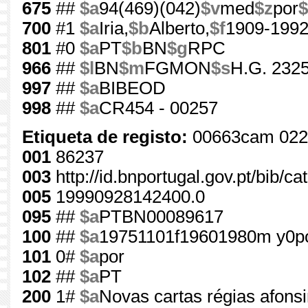
675
##
$a
94(469)(042)
$v
med
$z
por
$
700
#1
$a
Iria,
$b
Alberto,
$f
1909-199
801
#0
$a
PT
$b
BN
$g
RPC
966
##
$l
BN
$m
FGMON
$s
H.G. 2325
997
##
$a
BIBEOD
998
##
$a
CR454 - 00257
Etiqueta de registo:
00663cam 022
001
86237
003
http://id.bnportugal.gov.pt/bib/c
005
19990928142400.0
095
##
$a
PTBN00089617
100
##
$a
19751101f19601980m y0p
101
0#
$a
por
102
##
$a
PT
200
1#
$a
Novas cartas régias afonsi