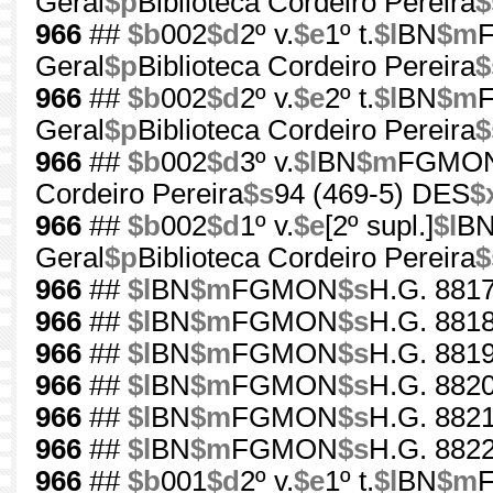
Geral
$p
Biblioteca Cordeiro Pereira
$
966
##
$b
002
$d
2º v.
$e
1º t.
$l
BN
$m
Geral
$p
Biblioteca Cordeiro Pereira
$
966
##
$b
002
$d
2º v.
$e
2º t.
$l
BN
$m
Geral
$p
Biblioteca Cordeiro Pereira
$
966
##
$b
002
$d
3º v.
$l
BN
$m
FGMO
Cordeiro Pereira
$s
94 (469-5) DES
$
966
##
$b
002
$d
1º v.
$e
[2º supl.]
$l
B
Geral
$p
Biblioteca Cordeiro Pereira
$
966
##
$l
BN
$m
FGMON
$s
H.G. 8817
966
##
$l
BN
$m
FGMON
$s
H.G. 8818
966
##
$l
BN
$m
FGMON
$s
H.G. 8819
966
##
$l
BN
$m
FGMON
$s
H.G. 8820
966
##
$l
BN
$m
FGMON
$s
H.G. 8821
966
##
$l
BN
$m
FGMON
$s
H.G. 8822
966
##
$b
001
$d
2º v.
$e
1º t.
$l
BN
$m