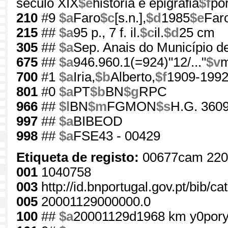
século XIX
$e
história e epigrafia
$f
por
210
#9
$a
Faro
$c
[s.n.],
$d
1985
$e
Faro
215
##
$a
95 p., 7 f. il.
$c
il.
$d
25 cm
305
##
$a
Sep. Anais do Município d
675
##
$a
946.960.1(=924)"12/..."
$v
700
#1
$a
Iria,
$b
Alberto,
$f
1909-199
801
#0
$a
PT
$b
BN
$g
RPC
966
##
$l
BN
$m
FGMON
$s
H.G. 3609
997
##
$a
BIBEOD
998
##
$a
FSE43 - 00429
Etiqueta de registo:
00677cam 220
001
1040758
003
http://id.bnportugal.gov.pt/bib/c
005
20001129000000.0
100
##
$a
20001129d1968 km y0por