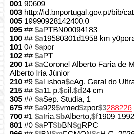
001
90609
003
http://id.bnportugal.gov.pt/bib/c
005
19990928142400.0
095
##
$a
PTBN00094183
100
##
$a
19580301d1958 km y0por
101
0#
$a
por
102
##
$a
PT
200
1#
$a
Coronel Alberto Faria de 
Alberto Iria Júnior
210
#9
$a
Lisboa
$c
Ag. Geral do Ultr
215
##
$a
11 p.
$c
il.
$d
24 cm
305
##
$a
Sep. Studia, 1
675
##
$a
929
$v
med
$z
por
$3
288226
700
#1
$a
Iria,
$b
Alberto,
$f
1909-199
801
#0
$a
PT
$b
BN
$g
RPC
966
##
$l
BN
$m
FGMON
$s
H.G. 2026