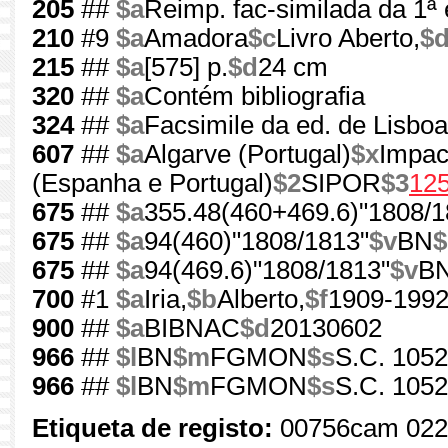
205
##
$a
Reimp. fac-similada da 1ª
210
#9
$a
Amadora
$c
Livro Aberto,
$
215
##
$a
[575] p.
$d
24 cm
320
##
$a
Contém bibliografia
324
##
$a
Facsimile da ed. de Lisboa
607
##
$a
Algarve (Portugal)
$x
Impac
(Espanha e Portugal)
$2
SIPOR
$3
12
675
##
$a
355.48(460+469.6)"1808/1
675
##
$a
94(460)"1808/1813"
$v
BN
$
675
##
$a
94(469.6)"1808/1813"
$v
B
700
#1
$a
Iria,
$b
Alberto,
$f
1909-199
900
##
$a
BIBNAC
$d
20130602
966
##
$l
BN
$m
FGMON
$s
S.C. 1052
966
##
$l
BN
$m
FGMON
$s
S.C. 105
Etiqueta de registo:
00756cam 022