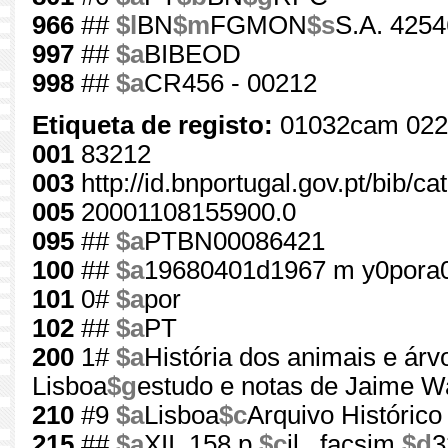
966
##
$l
BN
$m
FGMON
$s
S.A. 4254
997
##
$a
BIBEOD
998
##
$a
CR456 - 00212
Etiqueta de registo:
01032cam 022
001
83212
003
http://id.bnportugal.gov.pt/bib/c
005
20001108155900.0
095
##
$a
PTBN00086421
100
##
$a
19680401d1967 m y0pora
101
0#
$a
por
102
##
$a
PT
200
1#
$a
História dos animais e ár
Lisboa
$g
estudo e notas de Jaime Wa
210
#9
$a
Lisboa
$c
Arquivo Histórico
215
##
$a
XII, 158 p.
$c
il., facsim.
$d
3