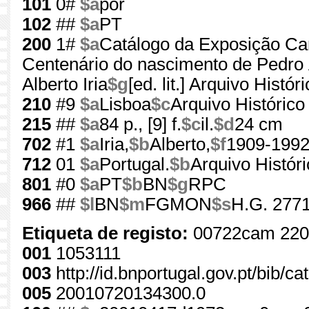
101
0#
$a
por
102
##
$a
PT
200
1#
$a
Catálogo da Exposição Car
Centenário do nascimento de Pedro Á
Alberto Iria
$g
[ed. lit.] Arquivo Histó
210
#9
$a
Lisboa
$c
Arquivo Histórico
215
##
$a
84 p., [9] f.
$c
il.
$d
24 cm
702
#1
$a
Iria,
$b
Alberto,
$f
1909-199
712
01
$a
Portugal.
$b
Arquivo Histór
801
#0
$a
PT
$b
BN
$g
RPC
966
##
$l
BN
$m
FGMON
$s
H.G. 2771
Etiqueta de registo:
00722cam 220
001
1053111
003
http://id.bnportugal.gov.pt/bib/c
005
20010720134300.0