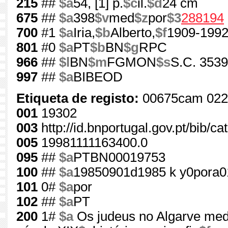
215
##
$a
54, [1] p.
$c
il.
$d
24 cm
675
##
$a
398
$v
med
$z
por
$3
288194
700
#1
$a
Iria,
$b
Alberto,
$f
1909-199
801
#0
$a
PT
$b
BN
$g
RPC
966
##
$l
BN
$m
FGMON
$s
S.C. 3539
997
##
$a
BIBEOD
Etiqueta de registo:
00675cam 022
001
19302
003
http://id.bnportugal.gov.pt/bib/c
005
19981111163400.0
095
##
$a
PTBN00019753
100
##
$a
19850901d1985 k y0pora0
101
0#
$a
por
102
##
$a
PT
200
1#
$a
Os judeus no Algarve medie