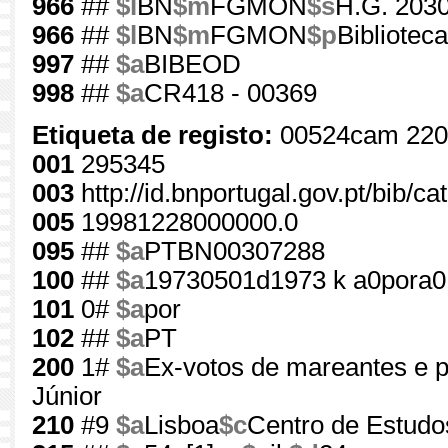
966
##
$l
BN
$m
FGMON
$s
H.G. 2030
966
##
$l
BN
$m
FGMON
$p
Bibliotec
997
##
$a
BIBEOD
998
##
$a
CR418 - 00369
Etiqueta de registo:
00524cam 220
001
295345
003
http://id.bnportugal.gov.pt/bib/c
005
19981228000000.0
095
##
$a
PTBN00307288
100
##
$a
19730501d1973 k a0pora0
101
0#
$a
por
102
##
$a
PT
200
1#
$a
Ex-votos de mareantes e 
Júnior
210
#9
$a
Lisboa
$c
Centro de Estudo