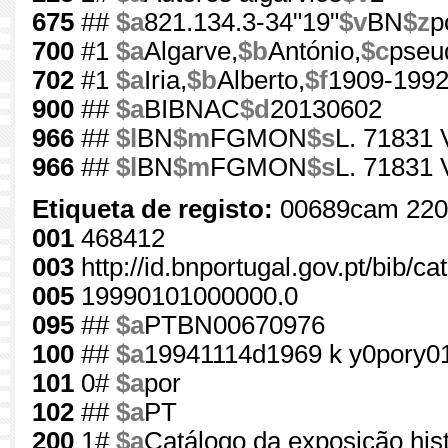
675
##
$a
821.134.3-34"19"
$v
BN
$z
p
700
#1
$a
Algarve,
$b
António,
$c
pseu
702
#1
$a
Iria,
$b
Alberto,
$f
1909-199
900
##
$a
BIBNAC
$d
20130602
966
##
$l
BN
$m
FGMON
$s
L. 71831 
966
##
$l
BN
$m
FGMON
$s
L. 71831 
Etiqueta de registo:
00689cam 220
001
468412
003
http://id.bnportugal.gov.pt/bib/c
005
19990101000000.0
095
##
$a
PTBN00670976
100
##
$a
19941114d1969 k y0pory0
101
0#
$a
por
102
##
$a
PT
200
1#
$a
Catálogo da exposição histó