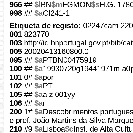
966
##
$l
BN
$m
FGMON
$s
H.G. 1786
998
##
$a
CI241-1
Etiqueta de registo:
02247cam 220
001
823770
003
http://id.bnportugal.gov.pt/bib/c
005
20020413160800.0
095
##
$a
PTBN00475919
100
##
$a
19930720g19441971m a0p
101
0#
$a
por
102
##
$a
PT
105
##
$a
a z 001yy
106
##
$a
r
200
1#
$a
Descobrimentos portugue
e pref. João Martins da Silva Marqu
210
#9
$a
Lisboa
$c
Inst. de Alta Cultu