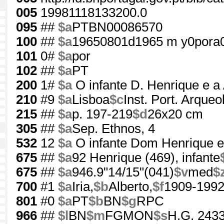
005
19981118133200.0
095
##
$a
PTBN00086570
100
##
$a
19650801d1965 m y0pora
101
0#
$a
por
102
##
$a
PT
200
1#
$a
O infante D. Henrique e a
210
#9
$a
Lisboa
$c
Inst. Port. Arqueo
215
##
$a
p. 197-219
$d
26x20 cm
305
##
$a
Sep. Ethnos, 4
532
12
$a
O infante Dom Henrique e
675
##
$a
92 Henrique (469), infante
675
##
$a
946.9"14/15"(041)
$v
med
$
700
#1
$a
Iria,
$b
Alberto,
$f
1909-199
801
#0
$a
PT
$b
BN
$g
RPC
966
##
$l
BN
$m
FGMON
$s
H.G. 2433