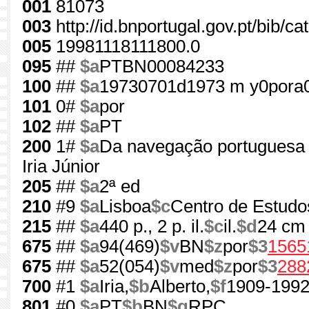
001
81073
003
http://id.bnportugal.gov.pt/bib/c
005
19981118111800.0
095
##
$a
PTBN00084233
100
##
$a
19730701d1973 m y0pora
101
0#
$a
por
102
##
$a
PT
200
1#
$a
Da navegação portuguesa n
Iria Júnior
205
##
$a
2ª ed
210
#9
$a
Lisboa
$c
Centro de Estudos
215
##
$a
440 p., 2 p. il.
$c
il.
$d
24 cm
675
##
$a
94(469)
$v
BN
$z
por
$3
1565
675
##
$a
52(054)
$v
med
$z
por
$3
288
700
#1
$a
Iria,
$b
Alberto,
$f
1909-199
801
#0
$a
PT
$b
BN
$g
RPC