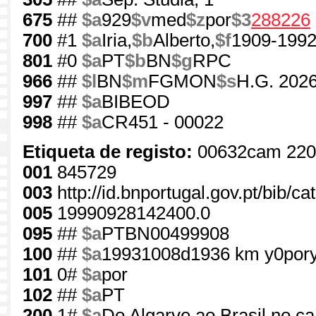
675
##
$a
929
$v
med
$z
por
$3
288226
700
#1
$a
Iria,
$b
Alberto,
$f
1909-199
801
#0
$a
PT
$b
BN
$g
RPC
966
##
$l
BN
$m
FGMON
$s
H.G. 2026
997
##
$a
BIBEOD
998
##
$a
CR451 - 00022
Etiqueta de registo:
00632cam 220
001
845729
003
http://id.bnportugal.gov.pt/bib/c
005
19990928142400.0
095
##
$a
PTBN00499908
100
##
$a
19931008d1936 km y0por
101
0#
$a
por
102
##
$a
PT
200
1#
$a
Do Algarve ao Brasil no 