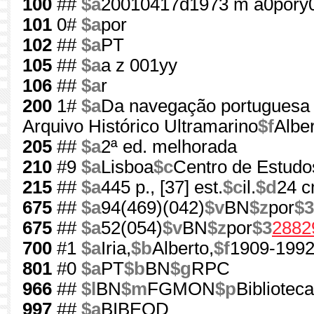
100
##
$a
20010417d1973 m a0pory
101
0#
$a
por
102
##
$a
PT
105
##
$a
a z 001yy
106
##
$a
r
200
1#
$a
Da navegação portuguesa n
Arquivo Histórico Ultramarino
$f
Alber
205
##
$a
2ª ed. melhorada
210
#9
$a
Lisboa
$c
Centro de Estudos
215
##
$a
445 p., [37] est.
$c
il.
$d
24 
675
##
$a
94(469)(042)
$v
BN
$z
por
$3
675
##
$a
52(054)
$v
BN
$z
por
$3
2882
700
#1
$a
Iria,
$b
Alberto,
$f
1909-199
801
#0
$a
PT
$b
BN
$g
RPC
966
##
$l
BN
$m
FGMON
$p
Bibliotec
997
##
$a
BIBEOD