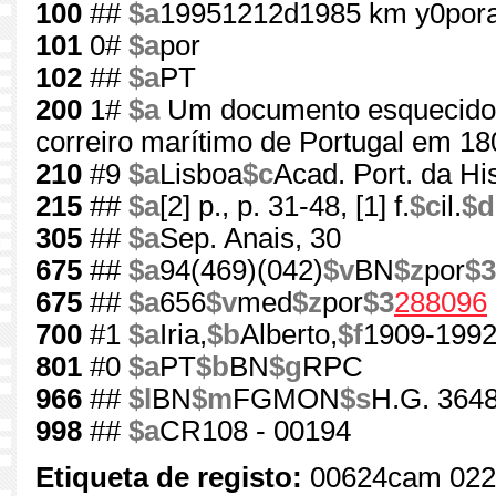
100
##
$a
19951212d1985 km y0por
101
0#
$a
por
102
##
$a
PT
200
1#
$a
Um documento esquecido s
correiro marítimo de Portugal em 18
210
#9
$a
Lisboa
$c
Acad. Port. da His
215
##
$a
[2] p., p. 31-48, [1] f.
$c
il.
$d
305
##
$a
Sep. Anais, 30
675
##
$a
94(469)(042)
$v
BN
$z
por
$3
675
##
$a
656
$v
med
$z
por
$3
288096
700
#1
$a
Iria,
$b
Alberto,
$f
1909-199
801
#0
$a
PT
$b
BN
$g
RPC
966
##
$l
BN
$m
FGMON
$s
H.G. 3648
998
##
$a
CR108 - 00194
Etiqueta de registo:
00624cam 022