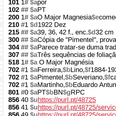
101
1#
$a
por
102
##
$a
PT
200
1#
$a
O Major Magnesia
$e
comed
210
#1
$d
1922 Dez
215
##
$a
39, 36, 42 f., enc.
$d
32 cm
300
##
$a
Cópia de "Pimentel", prov
304
##
$a
Parece tratar-se duma trad
307
##
$a
Três sequências de foliaç
518
1#
$a
O Major Magnésia
702
#1
$a
Ferreira,
$b
Lino,
$f
1884-19
702
#1
$a
Pimentel,
$b
Severiano,
$f
ca
702
#1
$a
Martinho,
$b
Eduardo Antun
801
#0
$a
PT
$b
BN
$g
RPC
856
40
$u
https://purl.pt/48725
856
41
$u
https://purl.pt/48725/serv
856
49
$u
https://purl.pt/48725/servi