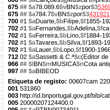
675
##
$a
78.089.6
$v
BN
$z
por
$3
536
675
##
$a
784.7
$v
BN
$z
por
$3
431921
700
#1
$a
Duarte,
$b
Filipe,
$f
1855-19
702
#1
$a
Fernandes,
$b
Adelina,
$f
ca
702
#1
$a
Ferreira,
$b
Lino,
$f
1884-19
702
#1
$a
Tavares,
$b
Silva,
$f
1893-1
702
#1
$a
Lauer,
$b
Lopo,
$f
1900-196
712
02
$a
Sassetti & C.ª
$c
(Editor de
966
##
$l
BN
$m
MUSICA
$n
Cota anti
997
##
$a
BIBEOD
Etiqueta de registo:
00607cam 220
001
531860
003
http://id.bnportugal.gov.pt/bib/c
005
20000207124400.0
095
##
$a
PTBN00734911