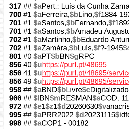
317
##
$a
Pert.: Luís da Cunha Zama
700
#1
$a
Ferreira,
$b
Lino,
$f
1884-19
701
#1
$a
Santos,
$b
Fernando,
$f
189
701
#1
$a
Santos,
$b
Amadeu Augusto
702
#1
$a
Martinho,
$b
Eduardo Antun
702
#1
$a
Zamára,
$b
Luís,
$f
?-1945
$
801
#0
$a
PT
$b
BN
$g
RPC
856
40
$u
https://purl.pt/48695
856
41
$u
https://purl.pt/48695/serv
856
49
$u
https://purl.pt/48695/servi
958
##
$a
BND
$b
Livre
$c
Digitalizado
966
##
$l
BN
$m
RESMAN
$s
COD. 11
972
##
$e
1
$z
1
$d
20260630
$v
anacri
995
##
$a
PRR2022
$d
20231115
$i
df
998
##
$a
COP1 - 00182