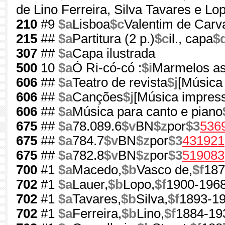
de Lino Ferreira, Silva Tavares e Lo
210
#9
$a
Lisboa
$c
Valentim de Carv
215
##
$a
Partitura (2 p.)
$c
il., capa
$
307
##
$a
Capa ilustrada
500
10
$a
Ó Ri-có-có :
$i
Marmelos as
606
##
$a
Teatro de revista
$j
[Música
606
##
$a
Canções
$j
[Música impres
606
##
$a
Música para canto e piano
675
##
$a
78.089.6
$v
BN
$z
por
$3
536
675
##
$a
784.7
$v
BN
$z
por
$3
431921
675
##
$a
782.8
$v
BN
$z
por
$3
519083
700
#1
$a
Macedo,
$b
Vasco de,
$f
187
702
#1
$a
Lauer,
$b
Lopo,
$f
1900-196
702
#1
$a
Tavares,
$b
Silva,
$f
1893-1
702
#1
$a
Ferreira,
$b
Lino,
$f
1884-19