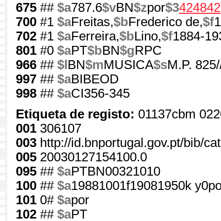
675
##
$a
787.6
$v
BN
$z
por
$3
424842
700
#1
$a
Freitas,
$b
Frederico de,
$f
1
702
#1
$a
Ferreira,
$b
Lino,
$f
1884-19
801
#0
$a
PT
$b
BN
$g
RPC
966
##
$l
BN
$m
MUSICA
$s
M.P. 825/
997
##
$a
BIBEOD
998
##
$a
CI356-345
Etiqueta de registo:
01137cbm 022
001
306107
003
http://id.bnportugal.gov.pt/bib/c
005
20030127154100.0
095
##
$a
PTBN00321010
100
##
$a
19881001f19081950k y0po
101
0#
$a
por
102
##
$a
PT