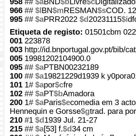
958
##
$a
BND
$b
Livre
$c
Digitalizado
966
##
$l
BN
$m
RESMAN
$s
COD. 1
995
##
$a
PRR2022
$d
20231115
$i
df
Etiqueta de registo:
01501cbm 022
001
223878
003
http://id.bnportugal.gov.pt/bib/c
005
19981202104900.0
095
##
$a
PTBN00232189
100
##
$a
19821229d1939 k y0pora0
101
1#
$a
por
$c
fre
102
##
$a
PT
$b
Amadora
200
1#
$a
Paris
$e
comedia em 3 acto
Hennequin e Gorsse
$g
trad. para po
210
#1
$d
1939 Jul. 21-27
215
##
$a
[53] f.
$d
34 cm