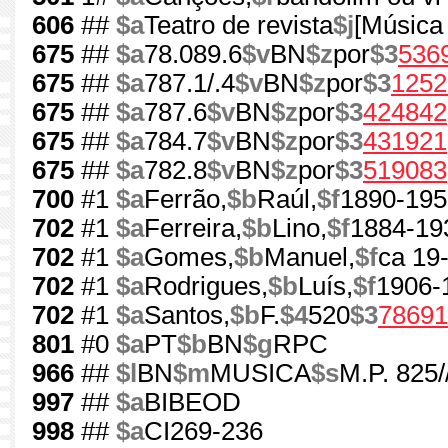
606
##
$a
Teatro de revista
$j
[Música
675
##
$a
78.089.6
$v
BN
$z
por
$3
536
675
##
$a
787.1/.4
$v
BN
$z
por
$3
1252
675
##
$a
787.6
$v
BN
$z
por
$3
424842
675
##
$a
784.7
$v
BN
$z
por
$3
431921
675
##
$a
782.8
$v
BN
$z
por
$3
519083
700
#1
$a
Ferrão,
$b
Raúl,
$f
1890-195
702
#1
$a
Ferreira,
$b
Lino,
$f
1884-19
702
#1
$a
Gomes,
$b
Manuel,
$f
ca 19-
702
#1
$a
Rodrigues,
$b
Luís,
$f
1906-
702
#1
$a
Santos,
$b
F.
$4
520
$3
78691
801
#0
$a
PT
$b
BN
$g
RPC
966
##
$l
BN
$m
MUSICA
$s
M.P. 825/
997
##
$a
BIBEOD
998
##
$a
CI269-236