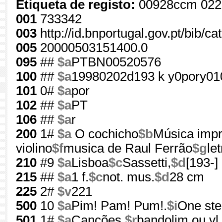
Etiqueta de registo:
00928ccm 022
001
733342
003
http://id.bnportugal.gov.pt/bib/c
005
20000503151400.0
095
##
$a
PTBN00520576
100
##
$a
19980202d193 k y0pory01
101
0#
$a
por
102
##
$a
PT
106
##
$a
r
200
1#
$a
O cochicho
$b
Música impr
violino
$f
musica de Raul Ferrão
$g
le
210
#9
$a
Lisboa
$c
Sassetti,
$d
[193-]
215
##
$a
1 f.
$c
not. mus.
$d
28 cm
225
2#
$v
221
500
10
$a
Pim! Pam! Pum!.
$i
One ste
501
1#
$a
Canções,
$r
bandolim ou vl