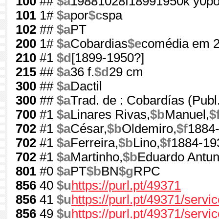
100
##
$a
19881028f18991950k y0po
101
1#
$a
por
$c
spa
102
##
$a
PT
200
1#
$a
Cobardias
$e
comédia em 2
210
#1
$d
[1899-1950?]
215
##
$a
36 f.
$d
29 cm
300
##
$a
Dactil
300
##
$a
Trad. de : Cobardías (Publ
700
#1
$a
Linares Rivas,
$b
Manuel,
$
702
#1
$a
César,
$b
Oldemiro,
$f
1884
702
#1
$a
Ferreira,
$b
Lino,
$f
1884-19
702
#1
$a
Martinho,
$b
Eduardo Antun
801
#0
$a
PT
$b
BN
$g
RPC
856
40
$u
https://purl.pt/49371
856
41
$u
https://purl.pt/49371/serv
856
49
$u
https://purl.pt/49371/servi