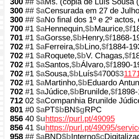
300
##
$a
Ms. (cópia de Luís Sousa 
300
##
$a
Censurada em 27 de Julho
300
##
$a
No final dos 1º e 2º actos,
700
#1
$a
Hennequin,
$b
Maurice,
$f
1
701
#1
$a
Gorsse,
$b
Henry,
$f
1868-1
702
#1
$a
Ferreira,
$b
Lino,
$f
1884-19
702
#1
$a
Roquete,
$b
V. Chagas,
$f
1
702
#1
$a
Santos,
$b
Álvaro,
$f
1890-1
702
#1
$a
Sousa,
$b
Luís
$4
700
$3
117
702
#1
$a
Martinho,
$b
Eduardo Antun
702
#1
$a
Júdice,
$b
Brunilde,
$f
1898-
712
02
$a
Companhia Brunilde Júdic
801
#0
$a
PT
$b
BN
$g
RPC
856
40
$u
https://purl.pt/49095
856
41
$u
https://purl.pt/49095/serv
958
##
$a
BND
$b
Interno
$c
Digitaliza