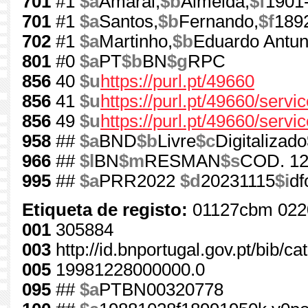
701
#1
$a
Amaral,
$b
Almeida,
$f
1901
701
#1
$a
Santos,
$b
Fernando,
$f
189
702
#1
$a
Martinho,
$b
Eduardo Antun
801
#0
$a
PT
$b
BN
$g
RPC
856
40
$u
https://purl.pt/49660
856
41
$u
https://purl.pt/49660/serv
856
49
$u
https://purl.pt/49660/servi
958
##
$a
BND
$b
Livre
$c
Digitalizado
966
##
$l
BN
$m
RESMAN
$s
COD. 1
995
##
$a
PRR2022
$d
20231115
$i
df
Etiqueta de registo:
01127cbm 022
001
305884
003
http://id.bnportugal.gov.pt/bib/c
005
19981228000000.0
095
##
$a
PTBN00320778