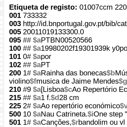
Etiqueta de registo:
01007ccm 220
001
733332
003
http://id.bnportugal.gov.pt/bib/c
005
20011019133300.0
095
##
$a
PTBN00520566
100
##
$a
19980202f19301939k y0po
101
0#
$a
por
102
##
$a
PT
200
1#
$a
Rainha das bonecas
$b
Mús
violino
$f
musica de Jaime Mendes
$
210
#9
$a
[Lisboa
$c
Ao Repertório E
215
##
$a
1 f.
$d
28 cm
225
2#
$a
Ao repertório económico
$
500
10
$a
Nau Catrineta.
$i
One step 
501
1#
$a
Canções,
$r
bandolim ou vl