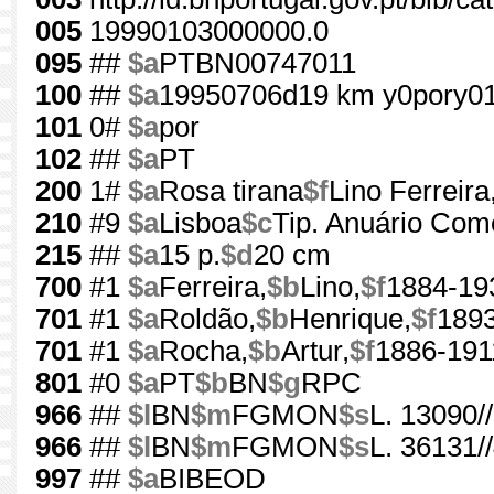
005
19990103000000.0
095
##
$a
PTBN00747011
100
##
$a
19950706d19 km y0pory0
101
0#
$a
por
102
##
$a
PT
200
1#
$a
Rosa tirana
$f
Lino Ferreir
210
#9
$a
Lisboa
$c
Tip. Anuário Come
215
##
$a
15 p.
$d
20 cm
700
#1
$a
Ferreira,
$b
Lino,
$f
1884-19
701
#1
$a
Roldão,
$b
Henrique,
$f
189
701
#1
$a
Rocha,
$b
Artur,
$f
1886-191
801
#0
$a
PT
$b
BN
$g
RPC
966
##
$l
BN
$m
FGMON
$s
L. 13090/
966
##
$l
BN
$m
FGMON
$s
L. 36131//
997
##
$a
BIBEOD