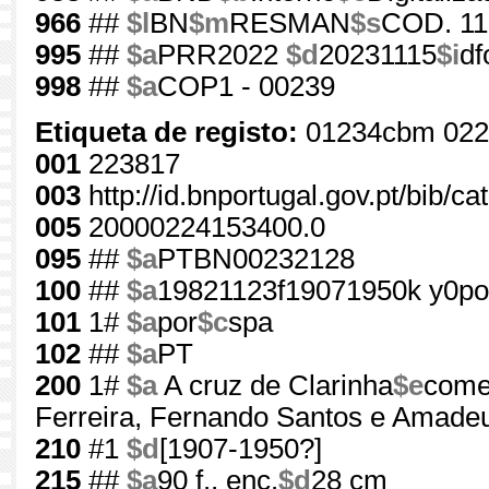
966
##
$l
BN
$m
RESMAN
$s
COD. 11
995
##
$a
PRR2022
$d
20231115
$i
df
998
##
$a
COP1 - 00239
Etiqueta de registo:
01234cbm 022
001
223817
003
http://id.bnportugal.gov.pt/bib/c
005
20000224153400.0
095
##
$a
PTBN00232128
100
##
$a
19821123f19071950k y0po
101
1#
$a
por
$c
spa
102
##
$a
PT
200
1#
$a
A cruz de Clarinha
$e
come
Ferreira, Fernando Santos e Amadeu
210
#1
$d
[1907-1950?]
215
##
$a
90 f., enc.
$d
28 cm