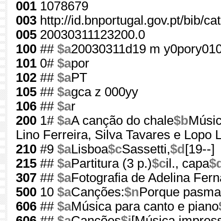
001
1078679
003
http://id.bnportugal.gov.pt/bib/c
005
20030311123200.0
100
##
$a
20030311d19 m y0pory010
101
0#
$a
por
102
##
$a
PT
105
##
$a
gca z 000yy
106
##
$a
r
200
1#
$a
A canção do chale
$b
Músic
Lino Ferreira, Silva Tavares e Lopo 
210
#9
$a
Lisboa
$c
Sassetti,
$d
[19--]
215
##
$a
Partitura (3 p.)
$c
il., capa
$
307
##
$a
Fotografia de Adelina Fer
500
10
$a
Canções:
$n
Porque pasmas
606
##
$a
Música para canto e piano
606
##
$a
Canções
$j
[Música impres