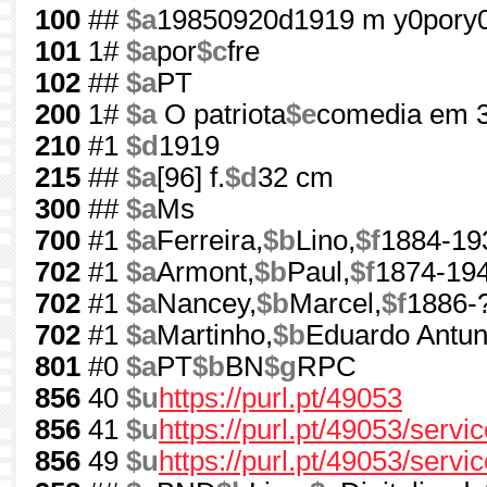
100
##
$a
19850920d1919 m y0pory
101
1#
$a
por
$c
fre
102
##
$a
PT
200
1#
$a
O patriota
$e
comedia em 3
210
#1
$d
1919
215
##
$a
[96] f.
$d
32 cm
300
##
$a
Ms
700
#1
$a
Ferreira,
$b
Lino,
$f
1884-19
702
#1
$a
Armont,
$b
Paul,
$f
1874-19
702
#1
$a
Nancey,
$b
Marcel,
$f
1886-
702
#1
$a
Martinho,
$b
Eduardo Antun
801
#0
$a
PT
$b
BN
$g
RPC
856
40
$u
https://purl.pt/49053
856
41
$u
https://purl.pt/49053/serv
856
49
$u
https://purl.pt/49053/servi