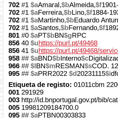
702
#1
$a
Amaral,
$b
Almeida,
$f
1901
702
#1
$a
Ferreira,
$b
Lino,
$f
1884-19
702
#1
$a
Martinho,
$b
Eduardo Antun
702
#1
$a
Santos,
$b
Fernando,
$f
189
801
#0
$a
PT
$b
BN
$g
RPC
856
40
$u
https://purl.pt/49468
856
41
$u
https://purl.pt/49468/serv
958
##
$a
BND
$b
Interno
$c
Digitaliza
966
##
$l
BN
$m
RESMAN
$s
COD. 1
995
##
$a
PRR2022
$d
20231115
$i
df
Etiqueta de registo:
01011cbm 220
001
291929
003
http://id.bnportugal.gov.pt/bib/c
005
19981209184700.0
095
##
$a
PTBN00303833