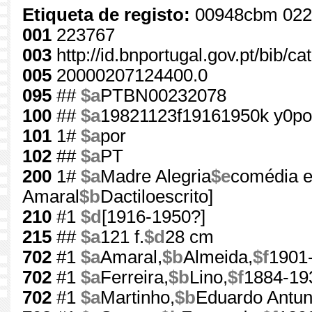
Etiqueta de registo:
00948cbm 022
001
223767
003
http://id.bnportugal.gov.pt/bib/c
005
20000207124400.0
095
##
$a
PTBN00232078
100
##
$a
19821123f19161950k y0po
101
1#
$a
por
102
##
$a
PT
200
1#
$a
Madre Alegria
$e
comédia e
Amaral
$b
Dactiloescrito]
210
#1
$d
[1916-1950?]
215
##
$a
121 f.
$d
28 cm
702
#1
$a
Amaral,
$b
Almeida,
$f
1901
702
#1
$a
Ferreira,
$b
Lino,
$f
1884-19
702
#1
$a
Martinho,
$b
Eduardo Antun