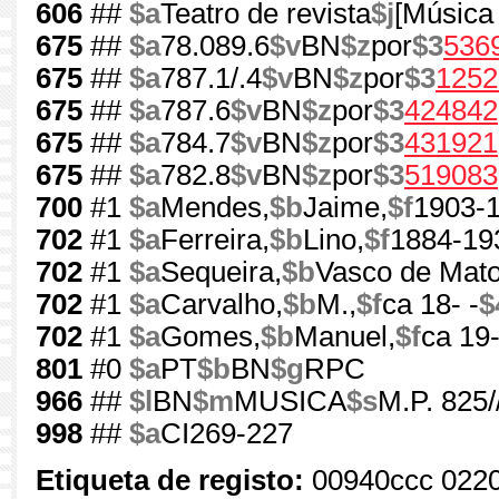
606
##
$a
Teatro de revista
$j
[Música
675
##
$a
78.089.6
$v
BN
$z
por
$3
536
675
##
$a
787.1/.4
$v
BN
$z
por
$3
1252
675
##
$a
787.6
$v
BN
$z
por
$3
424842
675
##
$a
784.7
$v
BN
$z
por
$3
431921
675
##
$a
782.8
$v
BN
$z
por
$3
519083
700
#1
$a
Mendes,
$b
Jaime,
$f
1903-
702
#1
$a
Ferreira,
$b
Lino,
$f
1884-19
702
#1
$a
Sequeira,
$b
Vasco de Mato
702
#1
$a
Carvalho,
$b
M.,
$f
ca 18- -
$
702
#1
$a
Gomes,
$b
Manuel,
$f
ca 19-
801
#0
$a
PT
$b
BN
$g
RPC
966
##
$l
BN
$m
MUSICA
$s
M.P. 825/
998
##
$a
CI269-227
Etiqueta de registo:
00940ccc 022