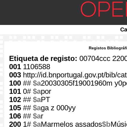
Ca
Registos Bibliográf
Etiqueta de registo:
00704ccc 220
001
1106588
003
http://id.bnportugal.gov.pt/bib/c
100
##
$a
20030305f19001960m y0p
101
0#
$a
por
102
##
$a
PT
105
##
$a
ga z 000yy
106
##
$a
r
200
1#
$a
Marmelos assados
$b
Músi