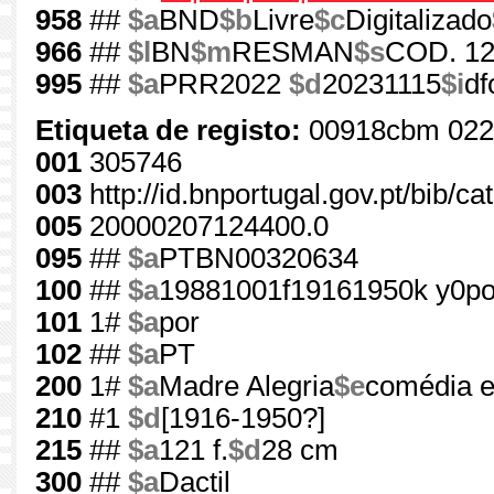
958
##
$a
BND
$b
Livre
$c
Digitalizado
966
##
$l
BN
$m
RESMAN
$s
COD. 1
995
##
$a
PRR2022
$d
20231115
$i
df
Etiqueta de registo:
00918cbm 022
001
305746
003
http://id.bnportugal.gov.pt/bib/c
005
20000207124400.0
095
##
$a
PTBN00320634
100
##
$a
19881001f19161950k y0po
101
1#
$a
por
102
##
$a
PT
200
1#
$a
Madre Alegria
$e
comédia e
210
#1
$d
[1916-1950?]
215
##
$a
121 f.
$d
28 cm
300
##
$a
Dactil