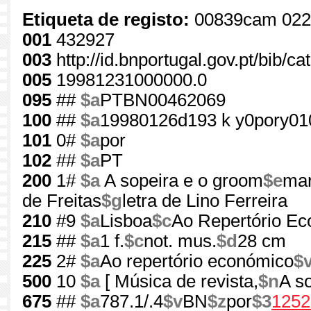
Etiqueta de registo:
00839cam 022
001
432927
003
http://id.bnportugal.gov.pt/bib/c
005
19981231000000.0
095
##
$a
PTBN00462069
100
##
$a
19980126d193 k y0pory01
101
0#
$a
por
102
##
$a
PT
200
1#
$a
A sopeira e o groom
$e
mar
de Freitas
$g
letra de Lino Ferreira
210
#9
$a
Lisboa
$c
Ao Repertório E
215
##
$a
1 f.
$c
not. mus.
$d
28 cm
225
2#
$a
Ao repertório económico
$
500
10
$a
[ Música de revista,
$n
A s
675
##
$a
787.1/.4
$v
BN
$z
por
$3
1252