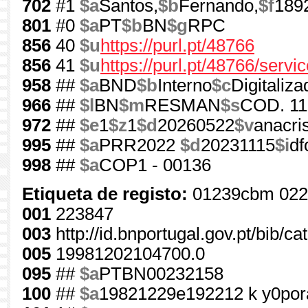
702
#1
$a
Santos,
$b
Fernando,
$f
189
801
#0
$a
PT
$b
BN
$g
RPC
856
40
$u
https://purl.pt/48766
856
41
$u
https://purl.pt/48766/serv
958
##
$a
BND
$b
Interno
$c
Digitaliza
966
##
$l
BN
$m
RESMAN
$s
COD. 11
972
##
$e
1
$z
1
$d
20260522
$v
anacri
995
##
$a
PRR2022
$d
20231115
$i
df
998
##
$a
COP1 - 00136
Etiqueta de registo:
01239cbm 022
001
223847
003
http://id.bnportugal.gov.pt/bib/c
005
19981202104700.0
095
##
$a
PTBN00232158
100
##
$a
19821229e192212 k y0por