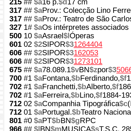
215
##
$a
16 p.
$d
17 cm
317
##
$a
Prov.: Colecção Lino Ferre
317
##
$a
Prov.: Teatro de São Carlo
327
1#
$a
Os intérpretes associados 
500
10
$a
Asrael
$l
Óperas
601
02
$2
SIPOR
$3
1264404
606
##
$2
SIPOR
$3
162053
606
##
$2
SIPOR
$3
1273101
675
##
$a
78.089.1
$v
BN
$z
por
$3
506
700
#1
$a
Fontana,
$b
Ferdinando,
$f
1
702
#1
$a
Franchetti,
$b
Alberto,
$f
186
702
#1
$a
Ferreira,
$b
Lino,
$f
1884-19
712
02
$a
Companhia Tipográfica
$c
(
712
01
$a
Portugal.
$b
Teatro Naciona
801
#0
$a
PT
$b
BN
$g
RPC
966
##
$l
BN
$m
MUSICA
$s
T.S.C. 28