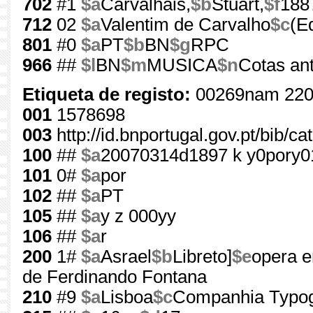
702
#1
$a
Carvalhais,
$b
Stuart,
$f
188
712
02
$a
Valentim de Carvalho
$c
(E
801
#0
$a
PT
$b
BN
$g
RPC
966
##
$l
BN
$m
MUSICA
$n
Cotas ant
Etiqueta de registo:
00269nam 220
001
1578698
003
http://id.bnportugal.gov.pt/bib/c
100
##
$a
20070314d1897 k y0pory0
101
0#
$a
por
102
##
$a
PT
105
##
$a
y z 000yy
106
##
$a
r
200
1#
$a
Asrael
$b
Libreto]
$e
opera e
de Ferdinando Fontana
210
#9
$a
Lisboa
$c
Companhia Typog