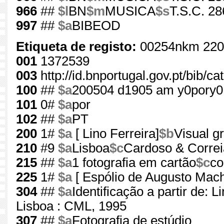
966
##
$l
BN
$m
MUSICA
$s
T.S.C. 28
997
##
$a
BIBEOD
Etiqueta de registo:
00254nkm 220
001
1372539
003
http://id.bnportugal.gov.pt/bib/c
100
##
$a
200504 d1905 am y0pory0
101
0#
$a
por
102
##
$a
PT
200
1#
$a
[ Lino Ferreira]
$b
Visual gr
210
#9
$a
Lisboa
$c
Cardoso & Correi
215
##
$a
1 fotografia em cartão
$c
co
225
1#
$a
[ Espólio de Augusto Mac
304
##
$a
Identificação a partir de: 
Lisboa : CML, 1995
307
##
$a
Fotografia de estúdio