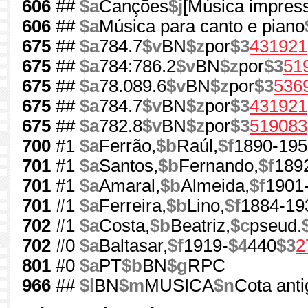
606
##
$a
Canções
$j
[Música impres
606
##
$a
Música para canto e piano
675
##
$a
784.7
$v
BN
$z
por
$3
431921
675
##
$a
784:786.2
$v
BN
$z
por
$3
51
675
##
$a
78.089.6
$v
BN
$z
por
$3
536
675
##
$a
784.7
$v
BN
$z
por
$3
431921
675
##
$a
782.8
$v
BN
$z
por
$3
519083
700
#1
$a
Ferrão,
$b
Raúl,
$f
1890-195
701
#1
$a
Santos,
$b
Fernando,
$f
189
701
#1
$a
Amaral,
$b
Almeida,
$f
1901
701
#1
$a
Ferreira,
$b
Lino,
$f
1884-19
702
#1
$a
Costa,
$b
Beatriz,
$c
pseud.
702
#0
$a
Baltasar,
$f
1919-
$4
440
$3
2
801
#0
$a
PT
$b
BN
$g
RPC
966
##
$l
BN
$m
MUSICA
$n
Cota anti