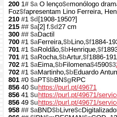
200
1#
$a
O lenço
$e
monólogo dramá
Foz
$f
apresentam Lino Ferreira, Hen
210
#1
$d
[1908-1950?]
215
##
$a
[2] f.
$d
27 cm
300
##
$a
Dactil
700
#1
$a
Ferreira,
$b
Lino,
$f
1884-19
701
#1
$a
Roldão,
$b
Henrique,
$f
189
701
#1
$a
Rocha,
$b
Artur,
$f
1886-191
702
#1
$a
Eima,
$b
Filomena
$4
590
$3
702
#1
$a
Martinho,
$b
Eduardo Antun
801
#0
$a
PT
$b
BN
$g
RPC
856
40
$u
https://purl.pt/49671
856
41
$u
https://purl.pt/49671/serv
856
49
$u
https://purl.pt/49671/servi
958
##
$a
BND
$b
Livre
$c
Digitalizado