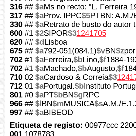
316
##
$a
Ms no recto: "L. Ferreira 1
317
##
$a
Prov. IPPC
$5
PTBN: A.M./E
330
##
$a
Retrato de busto do autor t
600
#1
$2
SIPOR
$3
1241705
620
##
$d
Lisboa
675
##
$a
792-051(084.1)
$v
BN
$z
por
702
#1
$a
Ferreira,
$b
Lino,
$f
1884-19
702
#1
$a
Machado,
$b
Augusto,
$f
18
710
02
$a
Cardoso & Correia
$3
1241
712
01
$a
Portugal.
$b
Instituto Portu
801
#0
$a
PT
$b
BN
$g
RPC
966
##
$l
BN
$m
MUSICA
$s
A.M./E.1.
997
##
$a
BIBEOD
Etiqueta de registo:
00977ccc 220
001
1078783