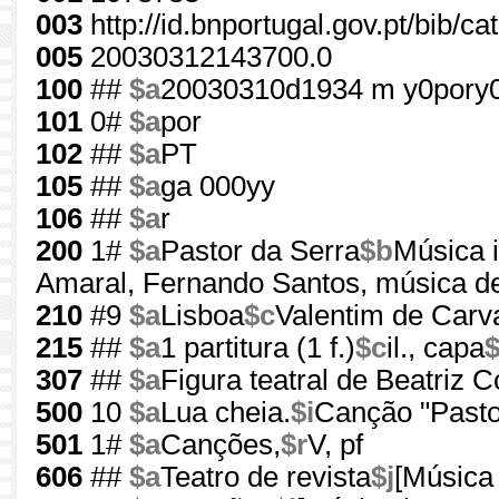
003
http://id.bnportugal.gov.pt/bib/c
005
20030312143700.0
100
##
$a
20030310d1934 m y0pory
101
0#
$a
por
102
##
$a
PT
105
##
$a
ga 000yy
106
##
$a
r
200
1#
$a
Pastor da Serra
$b
Música 
Amaral, Fernando Santos, música d
210
#9
$a
Lisboa
$c
Valentim de Carv
215
##
$a
1 partitura (1 f.)
$c
il., capa
307
##
$a
Figura teatral de Beatriz
500
10
$a
Lua cheia.
$i
Canção "Pasto
501
1#
$a
Canções,
$r
V, pf
606
##
$a
Teatro de revista
$j
[Música