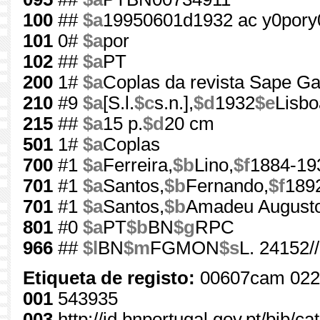
100
##
$a
19950601d1932 ac y0pory
101
0#
$a
por
102
##
$a
PT
200
1#
$a
Coplas da revista Sape Ga
210
#9
$a
[S.l.
$c
s.n.],
$d
1932
$e
Lisbo
215
##
$a
15 p.
$d
20 cm
501
1#
$a
Coplas
700
#1
$a
Ferreira,
$b
Lino,
$f
1884-19
701
#1
$a
Santos,
$b
Fernando,
$f
189
701
#1
$a
Santos,
$b
Amadeu Augusto
801
#0
$a
PT
$b
BN
$g
RPC
966
##
$l
BN
$m
FGMON
$s
L. 24152//
Etiqueta de registo:
00607cam 022
001
543935
003
http://id.bnportugal.gov.pt/bib/c