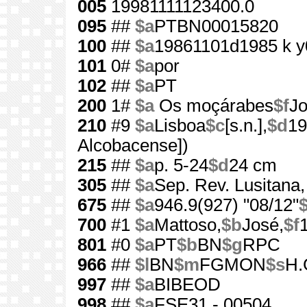
005
19981111123400.0
095
##
$a
PTBN00015820
100
##
$a
19861101d1985 k y
101
0#
$a
por
102
##
$a
PT
200
1#
$a
Os moçárabes
$f
Jo
210
#9
$a
Lisboa
$c
[s.n.],
$d
19
Alcobacense])
215
##
$a
p. 5-24
$d
24 cm
305
##
$a
Sep. Rev. Lusitana,
675
##
$a
946.9(927) "08/12"
700
#1
$a
Mattoso,
$b
José,
$f
801
#0
$a
PT
$b
BN
$g
RPC
966
##
$l
BN
$m
FGMON
$s
H.
997
##
$a
BIBEOD
998
##
$a
FSE31 - 00504