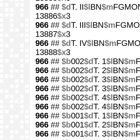
966
##
$d
T. II
$l
BN
$m
FGMO
13886
$x
3
966
##
$d
T. III
$l
BN
$m
FGMO
13887
$x
3
966
##
$d
T. IV
$l
BN
$m
FGM
13888
$x
3
966
##
$b
002
$d
T. 1
$l
BN
$m
966
##
$b
002
$d
T. 2
$l
BN
$m
966
##
$b
002
$d
T. 3
$l
BN
$m
966
##
$b
002
$d
T. 3
$l
BN
$m
966
##
$b
002
$d
T. 4
$l
BN
$m
966
##
$b
002
$d
T. 4
$l
BN
$m
966
##
$b
001
$d
T. 1
$l
BN
$m
966
##
$b
001
$d
T. 2
$l
BN
$m
966
##
$b
001
$d
T. 3
$l
BN
$m