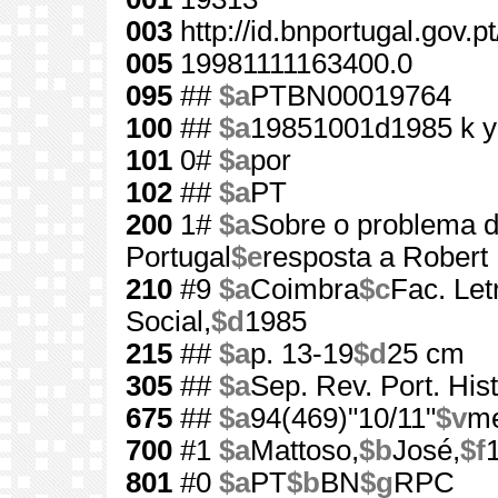
003
http://id.bnportugal.gov.p
005
19981111163400.0
095
##
$a
PTBN00019764
100
##
$a
19851001d1985 k y
101
0#
$a
por
102
##
$a
PT
200
1#
$a
Sobre o problema 
Portugal
$e
resposta a Robert
210
#9
$a
Coimbra
$c
Fac. Let
Social,
$d
1985
215
##
$a
p. 13-19
$d
25 cm
305
##
$a
Sep. Rev. Port. Hist
675
##
$a
94(469)"10/11"
$v
m
700
#1
$a
Mattoso,
$b
José,
$f
801
#0
$a
PT
$b
BN
$g
RPC