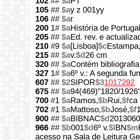
102
##
$a
PT
105
##
$a
y z 001yy
106
##
$a
r
200
1#
$a
História de Portuga
205
##
$a
Ed. rev. e actualiza
210
#9
$a
[Lisboa]
$c
Estampa
215
##
$a
v.
$d
26 cm
320
##
$a
Contém bibliografia
327
1#
$a
6º v.: A segunda fu
607
##
$2
SIPOR
$3
1017292
675
##
$a
94(469)"1820/1926
700
#1
$a
Ramos,
$b
Rui,
$f
ca 
702
#1
$a
Mattoso,
$b
José,
$f
900
##
$a
BIBNAC
$d
201306
966
##
$b
001
$d
6º v.
$l
BN
$m
acesso na Sala de Leitura Ge