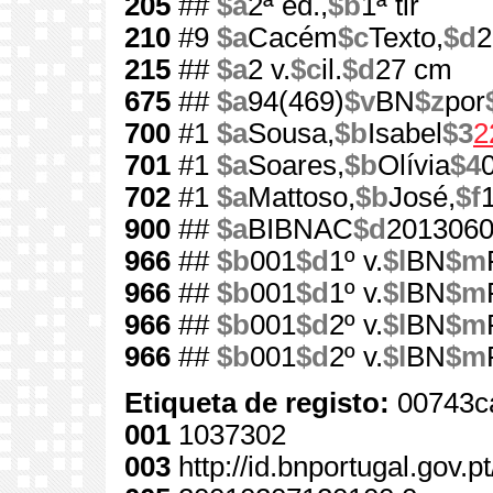
205
##
$a
2ª ed.,
$b
1ª tir
210
#9
$a
Cacém
$c
Texto,
$d
2
215
##
$a
2 v.
$c
il.
$d
27 cm
675
##
$a
94(469)
$v
BN
$z
por
700
#1
$a
Sousa,
$b
Isabel
$3
2
701
#1
$a
Soares,
$b
Olívia
$4
702
#1
$a
Mattoso,
$b
José,
$f
900
##
$a
BIBNAC
$d
201306
966
##
$b
001
$d
1º v.
$l
BN
$m
966
##
$b
001
$d
1º v.
$l
BN
$m
966
##
$b
001
$d
2º v.
$l
BN
$m
966
##
$b
001
$d
2º v.
$l
BN
$m
Etiqueta de registo:
00743c
001
1037302
003
http://id.bnportugal.gov.