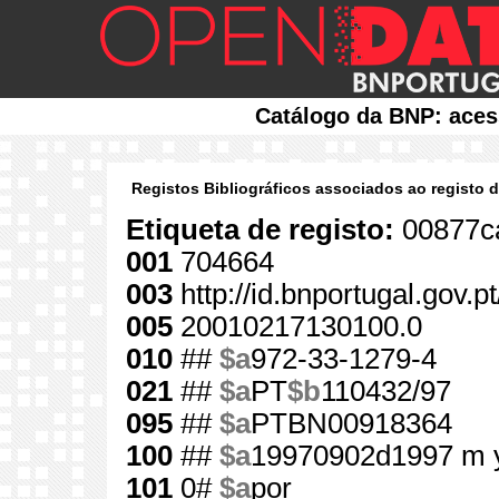
Catálogo da BNP: aces
Registos Bibliográficos associados ao registo 
Etiqueta de registo:
00877c
001
704664
003
http://id.bnportugal.gov.p
005
20010217130100.0
010
##
$a
972-33-1279-4
021
##
$a
PT
$b
110432/97
095
##
$a
PTBN00918364
100
##
$a
19970902d1997 m 
101
0#
$a
por