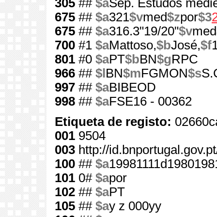
305
##
$a
Sep. Estudos medie
675
##
$a
321
$v
med
$z
por
$3
675
##
$a
316.3"19/20"
$v
med
700
#1
$a
Mattoso,
$b
José,
$f
801
#0
$a
PT
$b
BN
$g
RPC
966
##
$l
BN
$m
FGMON
$s
S.
997
##
$a
BIBEOD
998
##
$a
FSE16 - 00362
Etiqueta de registo:
02660c
001
9504
003
http://id.bnportugal.gov.p
100
##
$a
19981111d1980198
101
0#
$a
por
102
##
$a
PT
105
##
$a
y z 000yy