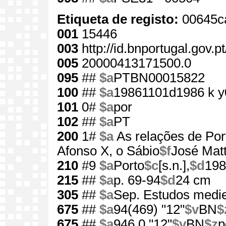
Etiqueta de registo:
00645c
001
15446
003
http://id.bnportugal.gov.p
005
20000413171500.0
095
##
$a
PTBN00015822
100
##
$a
19861101d1986 k y
101
0#
$a
por
102
##
$a
PT
200
1#
$a
As relações de Por
Afonso X, o Sábio
$f
José Mat
210
#9
$a
Porto
$c
[s.n.],
$d
198
215
##
$a
p. 69-94
$d
24 cm
305
##
$a
Sep. Estudos medie
675
##
$a
94(469) "12"
$v
BN
$
675
##
$a
946.0 "12"
$v
BN
$z
p