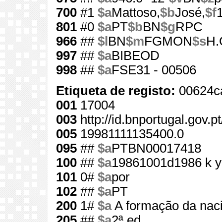
700
#1
$a
Mattoso,
$b
José,
$f
801
#0
$a
PT
$b
BN
$g
RPC
966
##
$l
BN
$m
FGMON
$s
H.
997
##
$a
BIBEOD
998
##
$a
FSE31 - 00506
Etiqueta de registo:
00624c
001
17004
003
http://id.bnportugal.gov.p
005
19981111135400.0
095
##
$a
PTBN00017418
100
##
$a
19861001d1986 k y
101
0#
$a
por
102
##
$a
PT
200
1#
$a
A formação da nac
205
##
$a
2ª ed