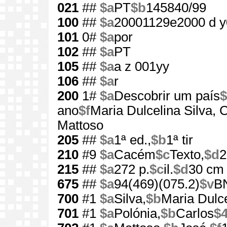
021
##
$a
PT
$b
145840/99
100
##
$a
20001129e2000 d y
101
0#
$a
por
102
##
$a
PT
105
##
$a
a z 001yy
106
##
$a
r
200
1#
$a
Descobrir um país
$
ano
$f
Maria Dulcelina Silva, 
Mattoso
205
##
$a
1ª ed.,
$b
1ª tir
210
#9
$a
Cacém
$c
Texto,
$d
2
215
##
$a
272 p.
$c
il.
$d
30 cm
675
##
$a
94(469)(075.2)
$v
B
700
#1
$a
Silva,
$b
Maria Dulc
701
#1
$a
Polónia,
$b
Carlos
$