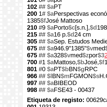
102
##
$a
PT
200
1#
$a
Perspectivas econó
1385
$f
José Mattoso
210
#9
$a
Porto
$c
[s.n.],
$d
198
215
##
$a
16 p.
$d
24 cm
305
##
$a
Sep. Estudos Medie
675
##
$a
946.9"1385"
$v
med
675
##
$a
328
$v
med
$z
por
$3
700
#1
$a
Mattoso,
$b
José,
$f
801
#0
$a
PT
$b
BN
$g
RPC
966
##
$l
BN
$m
FGMON
$s
H.
997
##
$a
BIBEOD
998
##
$a
FSE43 - 00437
Etiqueta de registo:
00629c
001
19313