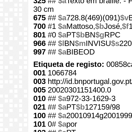
325
##
$a
Texto em braille. - P
30 cm
675
##
$a
728.8(469)(091)
$v
700
#1
$a
Mattoso,
$b
José,
$f
801
#0
$a
PT
$b
BN
$g
RPC
966
##
$l
BN
$m
INVISU
$s
220
997
##
$a
BIBEOD
Etiqueta de registo:
00858c
001
1066784
003
http://id.bnportugal.gov.
005
20020301151400.0
010
##
$a
972-33-1629-3
021
##
$a
PT
$b
127159/98
100
##
$a
20010914g2001999
101
0#
$a
por