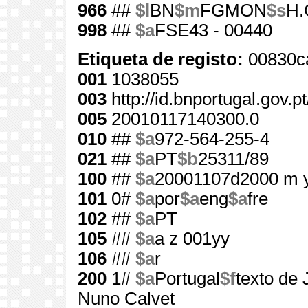
966
##
$l
BN
$m
FGMON
$s
H.
998
##
$a
FSE43 - 00440
Etiqueta de registo:
00830c
001
1038055
003
http://id.bnportugal.gov.
005
20010117140300.0
010
##
$a
972-564-255-4
021
##
$a
PT
$b
25311/89
100
##
$a
20001107d2000 m 
101
0#
$a
por
$a
eng
$a
fre
102
##
$a
PT
105
##
$a
a z 001yy
106
##
$a
r
200
1#
$a
Portugal
$f
texto de
Nuno Calvet