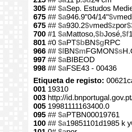
305
##
$a
Sep. Estudos Medie
675
##
$a
946.9"04/14"
$v
med
675
##
$a
930.2
$v
med
$z
por
$
700
#1
$a
Mattoso,
$b
José,
$f
801
#0
$a
PT
$b
BN
$g
RPC
966
##
$l
BN
$m
FGMON
$s
H.
997
##
$a
BIBEOD
998
##
$a
FSE43 - 00436
Etiqueta de registo:
00621c
001
19310
003
http://id.bnportugal.gov.p
005
19981111163400.0
095
##
$a
PTBN00019761
100
##
$a
19851101d1985 k y
101
0#
$a
por