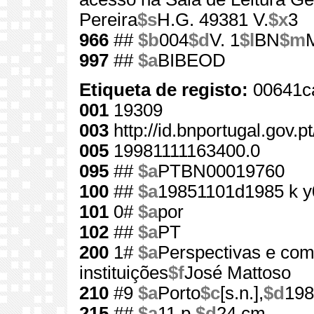
Pereira
$s
H.G. 49381 V.
$x
3
966
##
$b
004
$d
V. 1
$l
BN
$m
997
##
$a
BIBEOD
Etiqueta de registo:
00641c
001
19309
003
http://id.bnportugal.gov.p
005
19981111163400.0
095
##
$a
PTBN00019760
100
##
$a
19851101d1985 k y
101
0#
$a
por
102
##
$a
PT
200
1#
$a
Perspectivas e com
instituições
$f
José Mattoso
210
#9
$a
Porto
$c
[s.n.],
$d
198
215
##
$a
11 p.
$d
24 cm