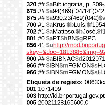
320
##
$a
Bibliografia, p. 309
675
##
$a
94(469)"04/14"(042
675
##
$a
930.23(469)(042)
$
700
#1
$a
Krus,
$b
Luís,
$f
1954
702
#1
$a
Mattoso,
$b
José,
$f
801
#0
$a
PT
$b
BN
$g
RPC
856
41
$u
http://rnod.bnport
skey=&doc=1813885&img=92
900
##
$a
BIBNAC
$d
201207
966
##
$l
BN
$m
FGMON
$s
H.
966
##
$l
BN
$m
FGMON
$s
H.
Etiqueta de registo:
00633c
001
1071409
003
http://id.bnportugal.gov.
005
20021128165600.0