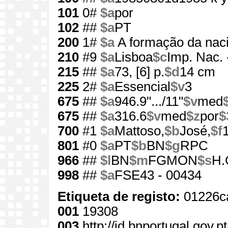
101
0#
$a
por
102
##
$a
PT
200
1#
$a
A formação da nac
210
#9
$a
Lisboa
$c
Imp. Nac.
215
##
$a
73, [6] p.
$d
14 cm
225
2#
$a
Essencial
$v
3
675
##
$a
946.9".../11"
$v
med
675
##
$a
316.6
$v
med
$z
por
$
700
#1
$a
Mattoso,
$b
José,
$f
801
#0
$a
PT
$b
BN
$g
RPC
966
##
$l
BN
$m
FGMON
$s
H.
998
##
$a
FSE43 - 00434
Etiqueta de registo:
01226c
001
19308
003
http://id.bnportugal.gov.p