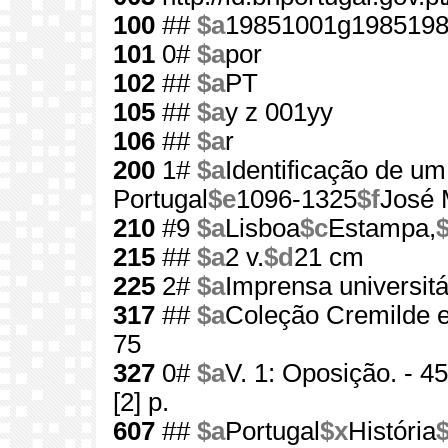
100
##
$a
19851001g1985198
101
0#
$a
por
102
##
$a
PT
105
##
$a
y z 001yy
106
##
$a
r
200
1#
$a
Identificação de um
Portugal
$e
1096-1325
$f
José 
210
#9
$a
Lisboa
$c
Estampa,
215
##
$a
2 v.
$d
21 cm
225
2#
$a
Imprensa universitá
317
##
$a
Coleção Cremilde 
75
327
0#
$a
V. 1: Oposição. - 457
[2] p.
607
##
$a
Portugal
$x
História