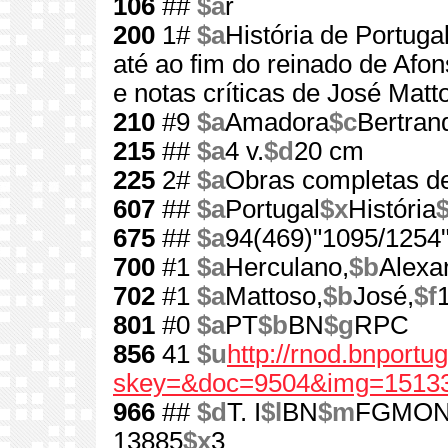
106
##
$a
r
200
1#
$a
História de Portuga
até ao fim do reinado de Afons
e notas críticas de José Matt
210
#9
$a
Amadora
$c
Bertran
215
##
$a
4 v.
$d
20 cm
225
2#
$a
Obras completas d
607
##
$a
Portugal
$x
História
675
##
$a
94(469)"1095/1254
700
#1
$a
Herculano,
$b
Alexa
702
#1
$a
Mattoso,
$b
José,
$f
801
#0
$a
PT
$b
BN
$g
RPC
856
41
$u
http://rnod.bnport
skey=&doc=9504&img=15133
966
##
$d
T. I
$l
BN
$m
FGMO
13885
$x
3