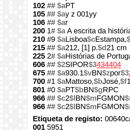
102
##
$a
PT
105
##
$a
y z 001yy
106
##
$a
r
200
1#
$a
A escrita da históri
210
#9
$a
Lisboa
$c
Estampa,
215
##
$a
212, [1] p.
$d
21 cm
225
2#
$a
Histórias de Portug
606
##
$2
SIPOR
$3
434404
675
##
$a
930.1
$v
BN
$z
por
$3
700
#1
$a
Mattoso,
$b
José,
$f
801
#0
$a
PT
$b
BN
$g
RPC
966
##
$c
2
$l
BN
$m
FGMON
$
966
##
$c
2
$l
BN
$m
FGMON
$
Etiqueta de registo:
00640c
001
5951