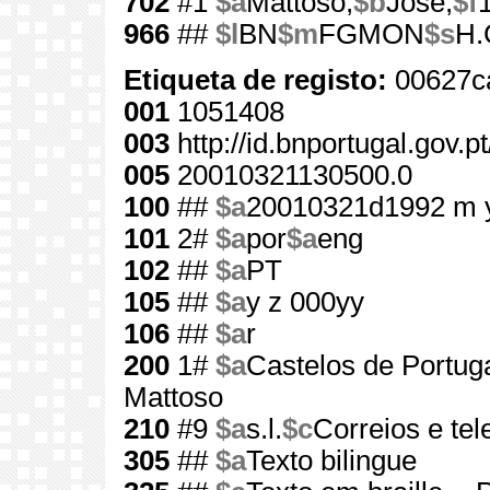
702
#1
$a
Mattoso,
$b
José,
$f
966
##
$l
BN
$m
FGMON
$s
H.
Etiqueta de registo:
00627c
001
1051408
003
http://id.bnportugal.gov.
005
20010321130500.0
100
##
$a
20010321d1992 m 
101
2#
$a
por
$a
eng
102
##
$a
PT
105
##
$a
y z 000yy
106
##
$a
r
200
1#
$a
Castelos de Portug
Mattoso
210
#9
$a
s.l.
$c
Correios e te
305
##
$a
Texto bilingue