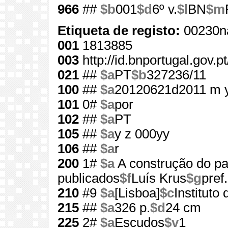
966
##
$b
001
$d
6º v.
$l
BN
$m
Etiqueta de registo:
00230n
001
1813885
003
http://id.bnportugal.gov.
021
##
$a
PT
$b
327236/11
100
##
$a
20120621d2011 m 
101
0#
$a
por
102
##
$a
PT
105
##
$a
y z 000yy
106
##
$a
r
200
1#
$a
A construção do p
publicados
$f
Luís Krus
$g
pref
210
#9
$a
[Lisboa]
$c
Instituto
215
##
$a
326 p.
$d
24 cm
225
2#
$a
Escudos
$v
1