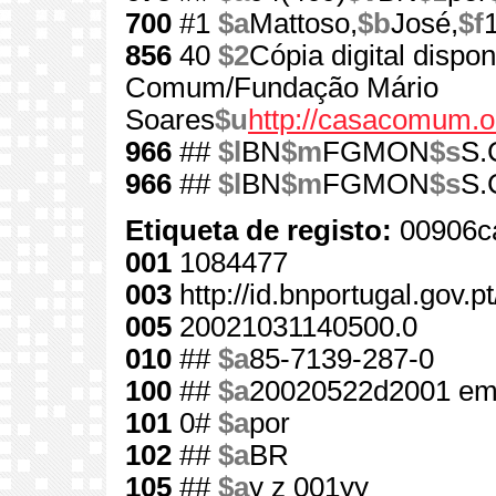
700
#1
$a
Mattoso,
$b
José,
$f
856
40
$2
Cópia digital dispo
Comum/Fundação Mário
Soares
$u
http://casacomum.o
966
##
$l
BN
$m
FGMON
$s
S.
966
##
$l
BN
$m
FGMON
$s
S.
Etiqueta de registo:
00906c
001
1084477
003
http://id.bnportugal.gov.
005
20021031140500.0
010
##
$a
85-7139-287-0
100
##
$a
20020522d2001 em
101
0#
$a
por
102
##
$a
BR
105
##
$a
y z 001yy