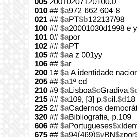
005
20010207120100.0
010
##
$a
972-662-604-8
021
##
$a
PT
$b
122137/98
100
##
$a
20001030d1998 e y
101
0#
$a
por
102
##
$a
PT
105
##
$a
a z 001yy
106
##
$a
r
200
1#
$a
A identidade nacio
205
##
$a
1ª ed
210
#9
$a
Lisboa
$c
Gradiva,
$
215
##
$a
109, [3] p.
$c
il.
$d
18
225
2#
$a
Cadernos democrát
320
##
$a
Bibliografia, p.109
606
##
$a
Portugueses
$x
Iden
675
##
$a
94(469)
$v
BN
$z
por