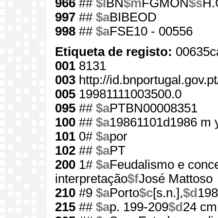
966
##
$l
BN
$m
FGMON
$s
H.
997
##
$a
BIBEOD
998
##
$a
FSE10 - 00556
Etiqueta de registo:
00635c
001
8131
003
http://id.bnportugal.gov.p
005
19981111003500.0
095
##
$a
PTBN00008351
100
##
$a
19861101d1986 m 
101
0#
$a
por
102
##
$a
PT
200
1#
$a
Feudalismo e conc
interpretação
$f
José Mattoso
210
#9
$a
Porto
$c
[s.n.],
$d
198
215
##
$a
p. 199-209
$d
24 cm