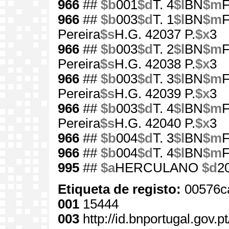
966
##
$b
001
$d
T. 4
$l
BN
$m
966
##
$b
003
$d
T. 1
$l
BN
$m
Pereira
$s
H.G. 42037 P.
$x
3
966
##
$b
003
$d
T. 2
$l
BN
$m
Pereira
$s
H.G. 42038 P.
$x
3
966
##
$b
003
$d
T. 3
$l
BN
$m
Pereira
$s
H.G. 42039 P.
$x
3
966
##
$b
003
$d
T. 4
$l
BN
$m
Pereira
$s
H.G. 42040 P.
$x
3
966
##
$b
004
$d
T. 3
$l
BN
$m
966
##
$b
004
$d
T. 4
$l
BN
$m
995
##
$a
HERCULANO
$d
2
Etiqueta de registo:
00576c
001
15444
003
http://id.bnportugal.gov.p