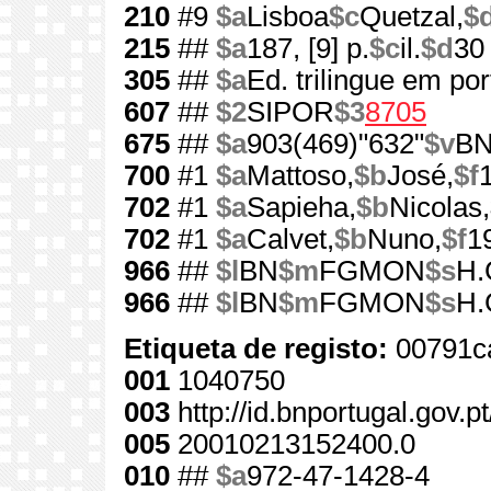
210
#9
$a
Lisboa
$c
Quetzal,
$
215
##
$a
187, [9] p.
$c
il.
$d
30
305
##
$a
Ed. trilingue em po
607
##
$2
SIPOR
$3
8705
675
##
$a
903(469)"632"
$v
B
700
#1
$a
Mattoso,
$b
José,
$f
702
#1
$a
Sapieha,
$b
Nicolas,
702
#1
$a
Calvet,
$b
Nuno,
$f
1
966
##
$l
BN
$m
FGMON
$s
H.
966
##
$l
BN
$m
FGMON
$s
H.
Etiqueta de registo:
00791c
001
1040750
003
http://id.bnportugal.gov.
005
20010213152400.0
010
##
$a
972-47-1428-4