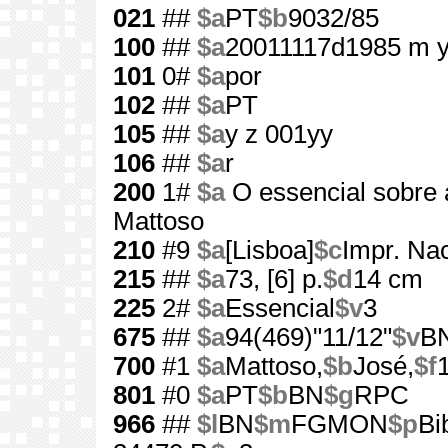
021
##
$a
PT
$b
9032/85
100
##
$a
20011117d1985 m y
101
0#
$a
por
102
##
$a
PT
105
##
$a
y z 001yy
106
##
$a
r
200
1#
$a
O essencial sobre 
Mattoso
210
#9
$a
[Lisboa]
$c
Impr. Na
215
##
$a
73, [6] p.
$d
14 cm
225
2#
$a
Essencial
$v
3
675
##
$a
94(469)"11/12"
$v
B
700
#1
$a
Mattoso,
$b
José,
$f
801
#0
$a
PT
$b
BN
$g
RPC
966
##
$l
BN
$m
FGMON
$p
Bi