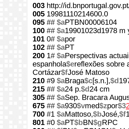
003
http://id.bnportugal.gov.p
005
19981110214600.0
095
##
$a
PTBN00006104
100
##
$a
19901023d1978 m 
101
0#
$a
por
102
##
$a
PT
200
1#
$a
Perspectivas actuai
espanhola
$e
reflexões sobre 
Cortázar
$f
José Matoso
210
#9
$a
Braga
$c
[s.n.],
$d
19
215
##
$a
24 p.
$d
24 cm
305
##
$a
Sep. Bracara Augus
675
##
$a
930
$v
med
$z
por
$3
700
#1
$a
Mattoso,
$b
José,
$f
801
#0
$a
PT
$b
BN
$g
RPC