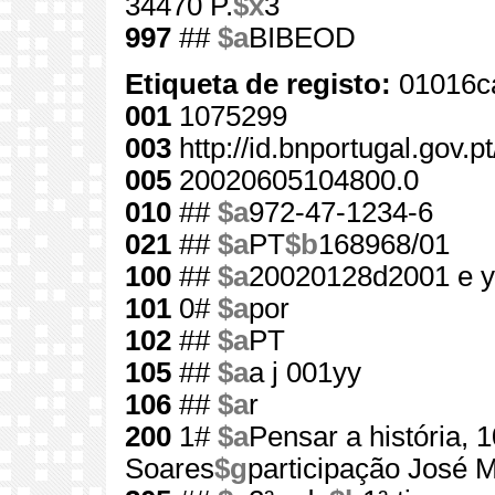
34470 P.
$x
3
997
##
$a
BIBEOD
Etiqueta de registo:
01016c
001
1075299
003
http://id.bnportugal.gov.
005
20020605104800.0
010
##
$a
972-47-1234-6
021
##
$a
PT
$b
168968/01
100
##
$a
20020128d2001 e y
101
0#
$a
por
102
##
$a
PT
105
##
$a
a j 001yy
106
##
$a
r
200
1#
$a
Pensar a história, 
Soares
$g
participação José 