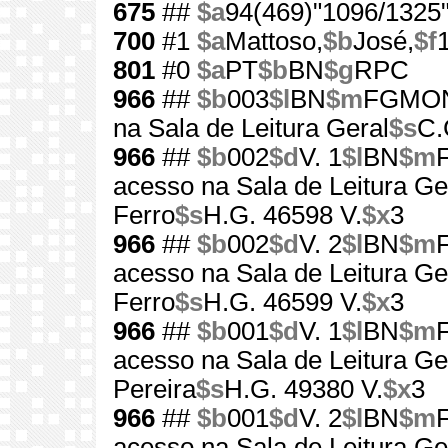
675
##
$a
94(469)"1096/1325
700
#1
$a
Mattoso,
$b
José,
$f
801
#0
$a
PT
$b
BN
$g
RPC
966
##
$b
003
$l
BN
$m
FGMO
na Sala de Leitura Geral
$s
C.
966
##
$b
002
$d
V. 1
$l
BN
$m
acesso na Sala de Leitura Ge
Ferro
$s
H.G. 46598 V.
$x
3
966
##
$b
002
$d
V. 2
$l
BN
$m
acesso na Sala de Leitura Ge
Ferro
$s
H.G. 46599 V.
$x
3
966
##
$b
001
$d
V. 1
$l
BN
$m
acesso na Sala de Leitura Ge
Pereira
$s
H.G. 49380 V.
$x
3
966
##
$b
001
$d
V. 2
$l
BN
$m
acesso na Sala de Leitura Ge