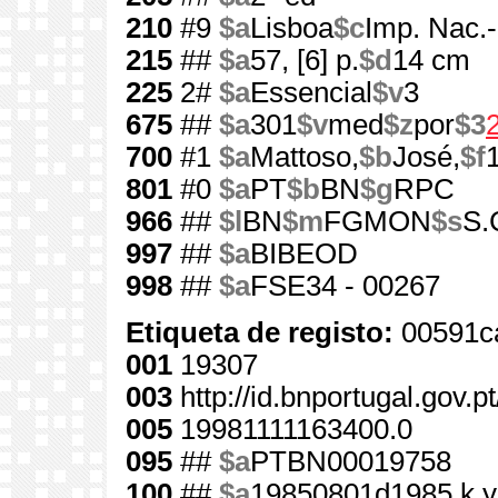
210
#9
$a
Lisboa
$c
Imp. Nac.
215
##
$a
57, [6] p.
$d
14 cm
225
2#
$a
Essencial
$v
3
675
##
$a
301
$v
med
$z
por
$3
700
#1
$a
Mattoso,
$b
José,
$f
801
#0
$a
PT
$b
BN
$g
RPC
966
##
$l
BN
$m
FGMON
$s
S.
997
##
$a
BIBEOD
998
##
$a
FSE34 - 00267
Etiqueta de registo:
00591c
001
19307
003
http://id.bnportugal.gov.p
005
19981111163400.0
095
##
$a
PTBN00019758
100
##
$a
19850801d1985 k y