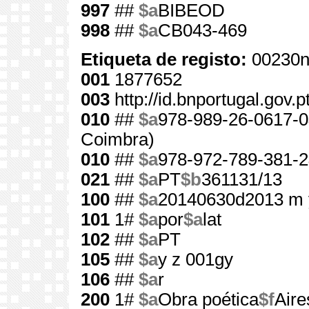
997
##
$a
BIBEOD
998
##
$a
CB043-469
Etiqueta de registo:
00230n
001
1877652
003
http://id.bnportugal.gov.
010
##
$a
978-989-26-0617-0
Coimbra)
010
##
$a
978-972-789-381-2
021
##
$a
PT
$b
361131/13
100
##
$a
20140630d2013 m 
101
1#
$a
por
$a
lat
102
##
$a
PT
105
##
$a
y z 001gy
106
##
$a
r
200
1#
$a
Obra poética
$f
Aire