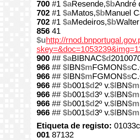
700
#1
$a
Resende,
$b
André 
702
#1
$a
Matos,
$b
Manuel C
702
#1
$a
Medeiros,
$b
Walter
856
41
$u
http://rnod.bnportugal.go
skey=&doc=1053239&img=1
900
##
$a
BIBNAC
$d
201007
966
##
$l
BN
$m
FGMON
$s
C.
966
##
$l
BN
$m
FGMON
$s
C.
966
##
$b
001
$d
2º v.
$l
BN
$m
966
##
$b
001
$d
3º v.
$l
BN
$m
966
##
$b
001
$d
2º v.
$l
BN
$m
966
##
$b
001
$d
3º v.
$l
BN
$m
Etiqueta de registo:
01033c
001
87132