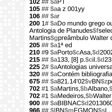
102
##
$a
PT
105
##
$a
a z 001yy
106
##
$a
r
200
1#
$a
Do mundo grego ou
Antologia de Planudes
$f
sele
Martins
$g
preâmbulo Walter 
205
##
$a
1ª ed
210
#9
$a
Porto
$c
Asa,
$d
200
215
##
$a
133, [8] p.
$c
il.
$d
23
225
2#
$a
Antologias universa
320
##
$a
Contém bibliografi
675
##
$a
821.14'02
$v
BN
$z
p
702
#1
$a
Martins,
$b
Albano,
702
#1
$a
Medeiros,
$b
Walter
900
##
$a
BIBNAC
$d
201306
966
##
$l
BN
$m
FGMON
$s
L.