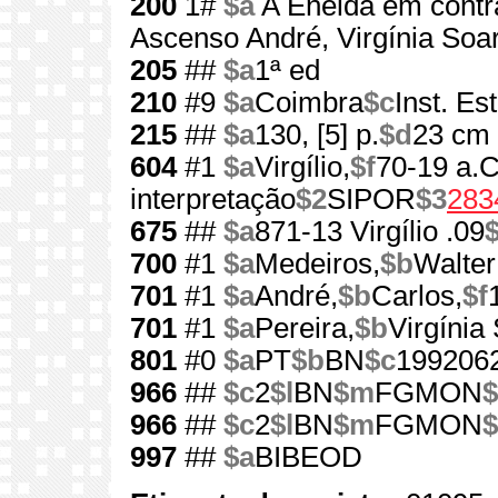
200
1#
$a
A Eneida em contr
Ascenso André, Virgínia Soa
205
##
$a
1ª ed
210
#9
$a
Coimbra
$c
Inst. Es
215
##
$a
130, [5] p.
$d
23 cm
604
#1
$a
Virgílio,
$f
70-19 a.C
interpretação
$2
SIPOR
$3
283
675
##
$a
871-13 Virgílio .09
700
#1
$a
Medeiros,
$b
Walter
701
#1
$a
André,
$b
Carlos,
$f
701
#1
$a
Pereira,
$b
Virgínia
801
#0
$a
PT
$b
BN
$c
199206
966
##
$c
2
$l
BN
$m
FGMON
$
966
##
$c
2
$l
BN
$m
FGMON
$
997
##
$a
BIBEOD