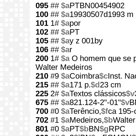
095
##
$a
PTBN00454902
100
##
$a
19930507d1993 m 
101
1#
$a
por
102
##
$a
PT
105
##
$a
y z 001by
106
##
$a
r
200
1#
$a
O homem que se p
Walter Medeiros
210
#9
$a
Coimbra
$c
Inst. Na
215
##
$a
171 p.
$d
23 cm
225
2#
$a
Textos clássicos
$v
675
##
$a
821.124-2"-01"
$v
B
700
#0
$a
Terêncio,
$f
ca 195-
702
#1
$a
Medeiros,
$b
Walter
801
#0
$a
PT
$b
BN
$g
RPC