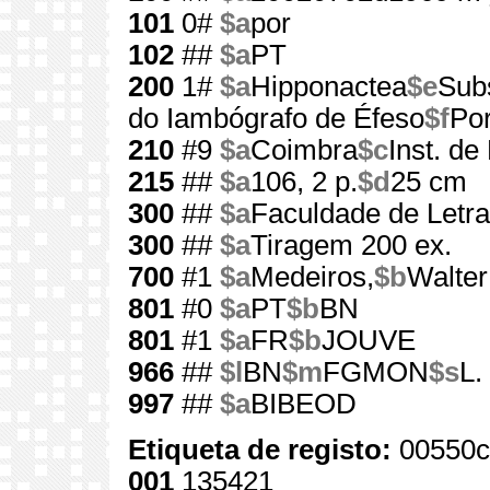
101
0#
$a
por
102
##
$a
PT
200
1#
$a
Hipponactea
$e
Subs
do Iambógrafo de Éfeso
$f
Por
210
#9
$a
Coimbra
$c
Inst. de
215
##
$a
106, 2 p.
$d
25 cm
300
##
$a
Faculdade de Letra
300
##
$a
Tiragem 200 ex.
700
#1
$a
Medeiros,
$b
Walter
801
#0
$a
PT
$b
BN
801
#1
$a
FR
$b
JOUVE
966
##
$l
BN
$m
FGMON
$s
L.
997
##
$a
BIBEOD
Etiqueta de registo:
00550c
001
135421