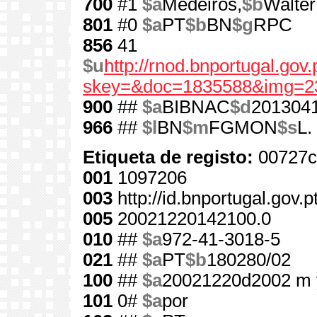
700
#1
$a
Medeiros,
$b
Walter
801
#0
$a
PT
$b
BN
$g
RPC
856
41
$u
http://rnod.bnportugal.go
skey=&doc=1835588&img=2
900
##
$a
BIBNAC
$d
201304
966
##
$l
BN
$m
FGMON
$s
L.
Etiqueta de registo:
00727c
001
1097206
003
http://id.bnportugal.gov.
005
20021220142100.0
010
##
$a
972-41-3018-5
021
##
$a
PT
$b
180280/02
100
##
$a
20021220d2002 m 
101
0#
$a
por