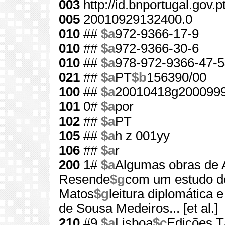
003
http://id.bnportugal.gov.
005
20010929132400.0
010
##
$a
972-9366-17-9
010
##
$a
972-9366-30-6
010
##
$a
978-972-9366-47-5
021
##
$a
PT
$b
156390/00
100
##
$a
20010418g200099
101
0#
$a
por
102
##
$a
PT
105
##
$a
h z 001yy
106
##
$a
r
200
1#
$a
Algumas obras de 
Resende
$g
com um estudo d
Matos
$g
leitura diplomática 
de Sousa Medeiros... [et al.]
210
#9
$a
Lisboa
$c
Edições T