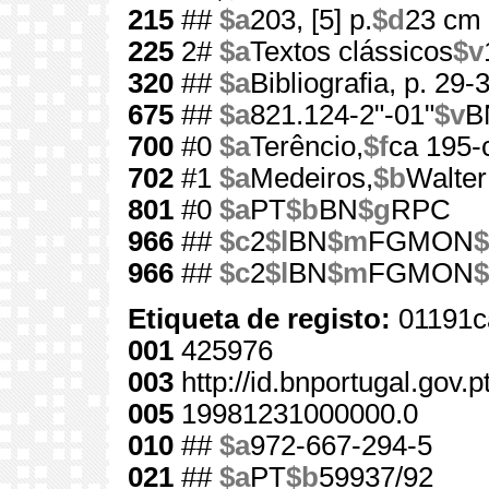
215
##
$a
203, [5] p.
$d
23 cm
225
2#
$a
Textos clássicos
$v
320
##
$a
Bibliografia, p. 29-
675
##
$a
821.124-2"-01"
$v
B
700
#0
$a
Terêncio,
$f
ca 195-
702
#1
$a
Medeiros,
$b
Walter
801
#0
$a
PT
$b
BN
$g
RPC
966
##
$c
2
$l
BN
$m
FGMON
$
966
##
$c
2
$l
BN
$m
FGMON
$
Etiqueta de registo:
01191c
001
425976
003
http://id.bnportugal.gov.
005
19981231000000.0
010
##
$a
972-667-294-5
021
##
$a
PT
$b
59937/92