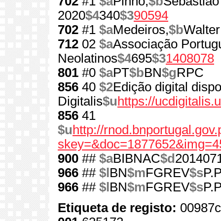
702
#1
$a
Pinho,
$b
Sebastião
2020
$4
340
$3
90594
702
#1
$a
Medeiros,
$b
Walter
712
02
$a
Associação Portug
Neolatinos
$4
695
$3
1408078
801
#0
$a
PT
$b
BN
$g
RPC
856
40
$2
Edição digital dis
Digitalis
$u
https://ucdigitalis
856
41
$u
http://rnod.bnportugal.go
skey=&doc=1877652&img=4
900
##
$a
BIBNAC
$d
201407
966
##
$l
BN
$m
FGREV
$s
P.P
966
##
$l
BN
$m
FGREV
$s
P.P
Etiqueta de registo:
00987c