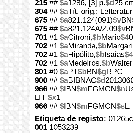
215
##
$a
1286, [3] p.
$d
25 c
304
##
$a
Tít. orig.: Letterat
675
##
$a
821.124(091)
$v
BN
675
##
$a
821.124A/Z.09
$v
B
701
#1
$a
Citroni,
$b
Mario
$4
0
702
#1
$a
Miranda,
$b
Margari
702
#1
$a
Hipólito,
$b
Isaías
$4
702
#1
$a
Medeiros,
$b
Walter
801
#0
$a
PT
$b
BN
$g
RPC
900
##
$a
BIBNAC
$d
201306
966
##
$l
BN
$m
FGMON
$n
Us
LIT
$x
1
966
##
$l
BN
$m
FGMON
$s
L.
Etiqueta de registo:
01265c
001
1053239