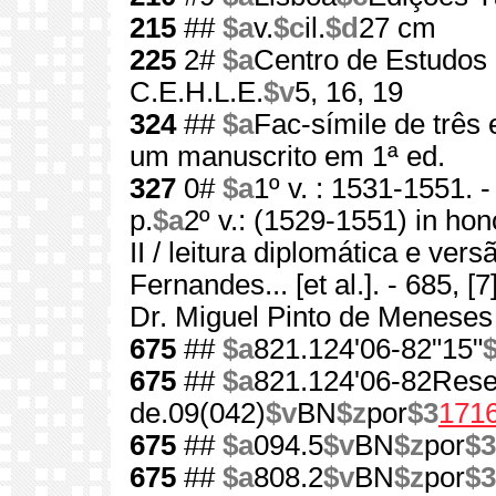
215
##
$a
v.
$c
il.
$d
27 cm
225
2#
$a
Centro de Estudos d
C.E.H.L.E.
$v
5, 16, 19
324
##
$a
Fac-símile de três
um manuscrito em 1ª ed.
327
0#
$a
1º v. : 1531-1551. -
p.
$a
2º v.: (1529-1551) in ho
II / leitura diplomática e ve
Fernandes... [et al.]. - 685, [7]
Dr. Miguel Pinto de Meneses II
675
##
$a
821.124'06-82"15"
675
##
$a
821.124'06-82Rese
de.09(042)
$v
BN
$z
por
$3
171
675
##
$a
094.5
$v
BN
$z
por
$3
675
##
$a
808.2
$v
BN
$z
por
$3