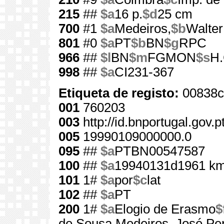
215
##
$a
16 p.
$d
25 cm
700
#1
$a
Medeiros,
$b
Walter
801
#0
$a
PT
$b
BN
$g
RPC
966
##
$l
BN
$m
FGMON
$s
H.
998
##
$a
CI231-367
Etiqueta de registo:
00838c
001
760203
003
http://id.bnportugal.gov.
005
19990109000000.0
095
##
$a
PTBN00547587
100
##
$a
19940131d1961 km
101
1#
$a
por
$c
lat
102
##
$a
PT
200
1#
$a
Elogio de Erasmo
$
de Sousa Medeiros, José Per