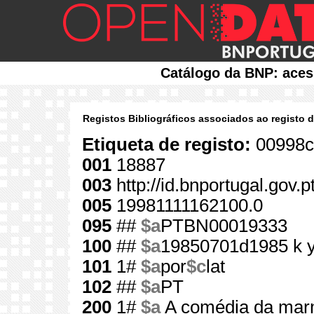
Catálogo da BNP: aces
Registos Bibliográficos associados ao registo 
Etiqueta de registo:
00998c
001
18887
003
http://id.bnportugal.gov.
005
19981111162100.0
095
##
$a
PTBN00019333
100
##
$a
19850701d1985 k 
101
1#
$a
por
$c
lat
102
##
$a
PT
200
1#
$a
A comédia da mar