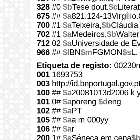
328
#0
$b
Tese dout.
$c
Litera
675
##
$a
821.124-13Virgílio
700
#1
$a
Teixeira,
$b
Cláudia 
702
#1
$a
Medeiros,
$b
Walter
712
02
$a
Universidade de É
966
##
$l
BN
$m
FGMON
$s
L.
Etiqueta de registo:
00230n
001
1693753
003
http://id.bnportugal.gov.
100
##
$a
20081013d2006 k 
101
0#
$a
poreng
$d
eng
102
##
$a
PT
105
##
$a
a m 000yy
106
##
$a
r
200
1#
$a
Séneca em cena
$