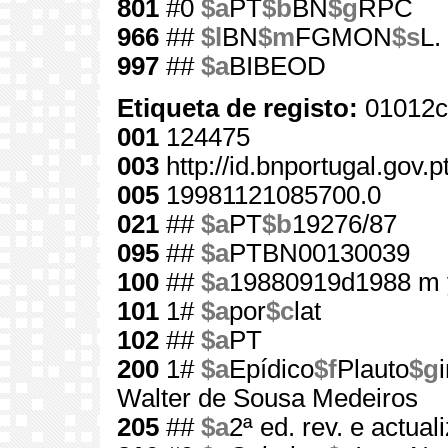
801
#0
$a
PT
$b
BN
$g
RPC
966
##
$l
BN
$m
FGMON
$s
L.
997
##
$a
BIBEOD
Etiqueta de registo:
01012c
001
124475
003
http://id.bnportugal.gov.
005
19981121085700.0
021
##
$a
PT
$b
19276/87
095
##
$a
PTBN00130039
100
##
$a
19880919d1988 m 
101
1#
$a
por
$c
lat
102
##
$a
PT
200
1#
$a
Epídico
$f
Plauto
$g
Walter de Sousa Medeiros
205
##
$a
2ª ed. rev. e actual