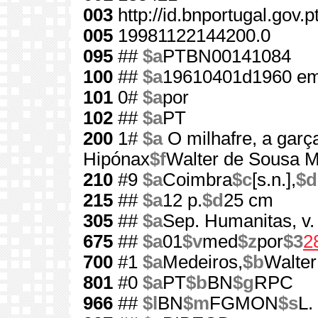
003
http://id.bnportugal.gov.
005
19981122144200.0
095
##
$a
PTBN00141084
100
##
$a
19610401d1960 em
101
0#
$a
por
102
##
$a
PT
200
1#
$a
O milhafre, a garç
Hipónax
$f
Walter de Sousa M
210
#9
$a
Coimbra
$c
[s.n.],
$d
215
##
$a
12 p.
$d
25 cm
305
##
$a
Sep. Humanitas, v.
675
##
$a
01
$v
med
$z
por
$3
2
700
#1
$a
Medeiros,
$b
Walter
801
#0
$a
PT
$b
BN
$g
RPC
966
##
$l
BN
$m
FGMON
$s
L.