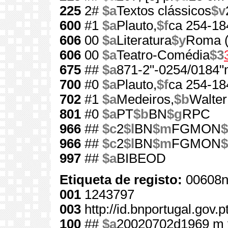
225
2#
$a
Textos clássicos
$v
600
#1
$a
Plauto,
$f
ca 254-18
606
00
$a
Literatura
$y
Roma (S
606
00
$a
Teatro-Comédia
$3
675
##
$a
871-2"-0254/0184
700
#0
$a
Plauto,
$f
ca 254-18
702
#1
$a
Medeiros,
$b
Walter
801
#0
$a
PT
$b
BN
$g
RPC
966
##
$c
2
$l
BN
$m
FGMON
$
966
##
$c
2
$l
BN
$m
FGMON
$
997
##
$a
BIBEOD
Etiqueta de registo:
00608n
001
1243797
003
http://id.bnportugal.gov.
100
##
$a
20020702d1969 m 