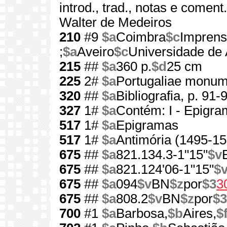
introd., trad., notas e comen
Walter de Medeiros
210
#9
$a
Coimbra
$c
Imprens
;
$a
Aveiro
$c
Universidade de 
215
##
$a
360 p.
$d
25 cm
225
2#
$a
Portugaliae monum
320
##
$a
Bibliografia, p. 91-
327
1#
$a
Contém: I - Epigram
517
1#
$a
Epigramas
517
1#
$a
Antimória (1495-15
675
##
$a
821.134.3-1"15"
$v
675
##
$a
821.124'06-1"15"
$
675
##
$a
094
$v
BN
$z
por
$3
3
675
##
$a
808.2
$v
BN
$z
por
$3
700
#1
$a
Barbosa,
$b
Aires,
$