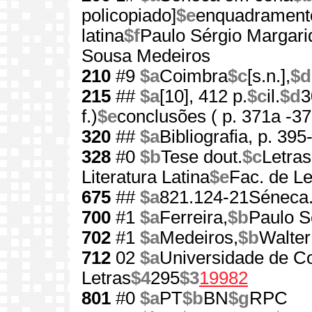
policopiado]
$e
enquadramento
latina
$f
Paulo Sérgio Margari
Sousa Medeiros
210
#9
$a
Coimbra
$c
[s.n.],
$d
215
##
$a
[10], 412 p.
$c
il.
$d
3
f.)
$e
conclusões ( p. 371a -37
320
##
$a
Bibliografia, p. 395
328
#0
$b
Tese dout.
$c
Letras
Literatura Latina
$e
Fac. de Le
675
##
$a
821.124-21Séneca.
700
#1
$a
Ferreira,
$b
Paulo S
702
#1
$a
Medeiros,
$b
Walter
712
02
$a
Universidade de C
Letras
$4
295
$3
19982
801
#0
$a
PT
$b
BN
$g
RPC