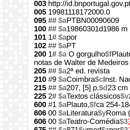
003
http://id.bnportugal.gov.
005
19981118172000.0
095
##
$a
PTBN00090609
100
##
$a
19860301d1986 m 
101
1#
$a
por
102
##
$a
PT
200
1#
$a
O gorgulho
$f
Plaut
notas de Walter de Medeiros
205
##
$a
2ª ed. revista
210
#9
$a
Coimbra
$c
Inst. Na
215
##
$a
207, [5] p.
$d
23 cm
225
2#
$a
Textos clássicos
$v
600
#1
$a
Plauto,
$f
ca 254-18
606
00
$a
Literatura
$y
Roma (S
606
00
$a
Teatro-Comédia
$3
675
##
$a
871
$v
med
$z
por
$3