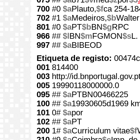
700
#0
$a
Plauto,
$f
ca 254-18
702
#1
$a
Medeiros,
$b
Walter
801
#0
$a
PT
$b
BN
$g
RPC
966
##
$l
BN
$m
FGMON
$s
L.
997
##
$a
BIBEOD
Etiqueta de registo:
00474c
001
814400
003
http://id.bnportugal.gov.
005
19990118000000.0
095
##
$a
PTBN00466225
100
##
$a
19930605d1969 km
101
0#
$a
por
102
##
$a
PT
200
1#
$a
Curriculum vitae
$f
210
#9
$a
Coimbra
$c
Imp. de