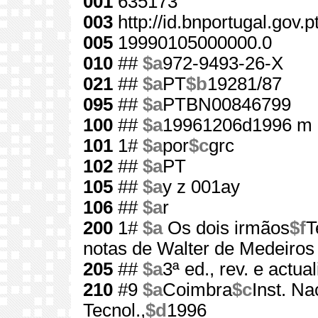
001
635173
003
http://id.bnportugal.gov.
005
19990105000000.0
010
##
$a
972-9493-26-X
021
##
$a
PT
$b
19281/87
095
##
$a
PTBN00846799
100
##
$a
19961206d1996 m 
101
1#
$a
por
$c
grc
102
##
$a
PT
105
##
$a
y z 001ay
106
##
$a
r
200
1#
$a
Os dois irmãos
$f
T
notas de Walter de Medeiros
205
##
$a
3ª ed., rev. e actua
210
#9
$a
Coimbra
$c
Inst. Na
Tecnol.,
$d
1996