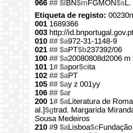
966
##
$l
BN
$m
FGMON
$s
L.
Etiqueta de registo:
00230n
001
1689366
003
http://id.bnportugal.gov.
010
##
$a
972-31-1148-9
021
##
$a
PT
$b
237392/06
100
##
$a
20080808d2006 m 
101
1#
$a
por
$c
ita
102
##
$a
PT
105
##
$a
y z 001yy
106
##
$a
r
200
1#
$a
Literatura de Roma
al.]
$g
trad. Margarida Miranda
Sousa Medeiros
210
#9
$a
Lisboa
$c
Fundação 