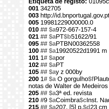
Etiqueta de registo:
01095c
001
342705
003
http://id.bnportugal.gov.
005
19981229000000.0
010
##
$a
972-667-157-4
021
##
$a
PT
$b
51622/91
095
##
$a
PTBN00362558
100
##
$a
19920522d1991 m 
101
1#
$a
por
102
##
$a
PT
105
##
$a
y z 000by
200
1#
$a
O gorgulho
$f
Plaut
notas de Walter de Medeiros
205
##
$a
3ª ed. revista
210
#9
$a
Coimbra
$c
Inst. Na
215
##
$a
207, [5] p.
$d
23 cm