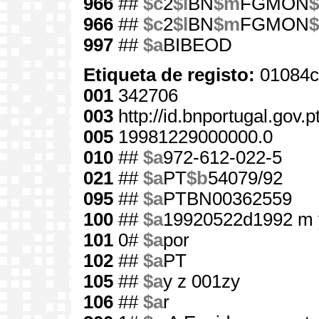
966
##
$c
2
$l
BN
$m
FGMON
$
966
##
$c
2
$l
BN
$m
FGMON
$
997
##
$a
BIBEOD
Etiqueta de registo:
01084c
001
342706
003
http://id.bnportugal.gov.
005
19981229000000.0
010
##
$a
972-612-022-5
021
##
$a
PT
$b
54079/92
095
##
$a
PTBN00362559
100
##
$a
19920522d1992 m 
101
0#
$a
por
102
##
$a
PT
105
##
$a
y z 001zy
106
##
$a
r