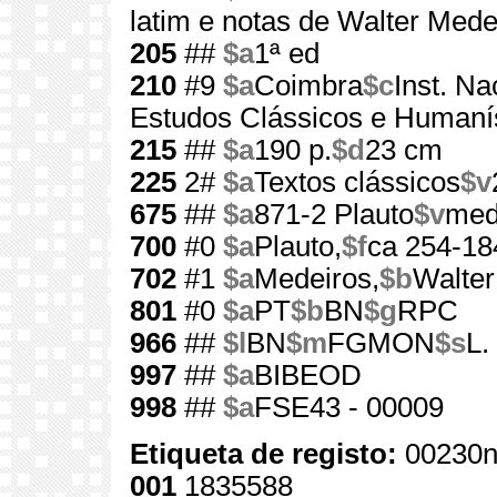
latim e notas de Walter Mede
205
##
$a
1ª ed
210
#9
$a
Coimbra
$c
Inst. Na
Estudos Clássicos e Humanís
215
##
$a
190 p.
$d
23 cm
225
2#
$a
Textos clássicos
$v
675
##
$a
871-2 Plauto
$v
me
700
#0
$a
Plauto,
$f
ca 254-18
702
#1
$a
Medeiros,
$b
Walter
801
#0
$a
PT
$b
BN
$g
RPC
966
##
$l
BN
$m
FGMON
$s
L.
997
##
$a
BIBEOD
998
##
$a
FSE43 - 00009
Etiqueta de registo:
00230n
001
1835588