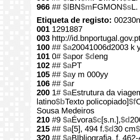
966
##
$l
BN
$m
FGMON
$s
L.
Etiqueta de registo:
00230n
001
1291887
003
http://id.bnportugal.gov.
100
##
$a
20041006d2003 k 
101
0#
$a
por
$d
eng
102
##
$a
PT
105
##
$a
y m 000yy
106
##
$a
r
200
1#
$a
Estrutura da viage
latino
$b
Texto policopiado]
$f
C
Sousa Medeiros
210
#9
$a
Évora
$c
[s.n.],
$d
20
215
##
$a
[5], 494 f.
$d
30 cm
$
320
##
$a
BIbliografia, f. 462