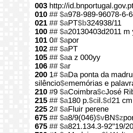
003
http://id.bnportugal.gov.
010
##
$a
978-989-96078-6-6
021
##
$a
PT
$b
324938/11
100
##
$a
20130403d2011 m 
101
0#
$a
por
102
##
$a
PT
105
##
$a
a z 000yy
106
##
$a
r
200
1#
$a
Da ponta da madru
silêncio
$e
memórias e palavr
210
#9
$a
Coimbra
$c
José Rib
215
##
$a
180 p.
$c
il.
$d
21 cm
225
2#
$a
Fluir perene
675
##
$a
8/9(046)
$v
BN
$z
po
675
##
$a
821.134.3-92"19/20