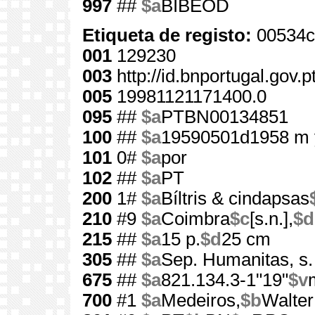
997
##
$a
BIBEOD
Etiqueta de registo:
00534c
001
129230
003
http://id.bnportugal.gov.
005
19981121171400.0
095
##
$a
PTBN00134851
100
##
$a
19590501d1958 m 
101
0#
$a
por
102
##
$a
PT
200
1#
$a
Bíltris & cindapsas
210
#9
$a
Coimbra
$c
[s.n.],
$d
215
##
$a
15 p.
$d
25 cm
305
##
$a
Sep. Humanitas, s. 
675
##
$a
821.134.3-1"19"
$v
700
#1
$a
Medeiros,
$b
Walter