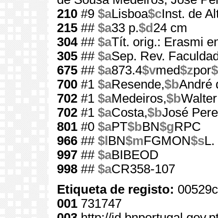
210
#9
$a
Lisboa
$c
Inst. de Al
215
##
$a
33 p.
$d
24 cm
304
##
$a
Tít. orig.: Erasmi
305
##
$a
Sep. Rev. Faculdad
675
##
$a
873.4
$v
med
$z
por
$
700
#1
$a
Resende,
$b
André 
702
#1
$a
Medeiros,
$b
Walter
702
#1
$a
Costa,
$b
José Pere
801
#0
$a
PT
$b
BN
$g
RPC
966
##
$l
BN
$m
FGMON
$s
L.
997
##
$a
BIBEOD
998
##
$a
CR358-107
Etiqueta de registo:
00529c
001
731747
003
http://id.bnportugal.gov.