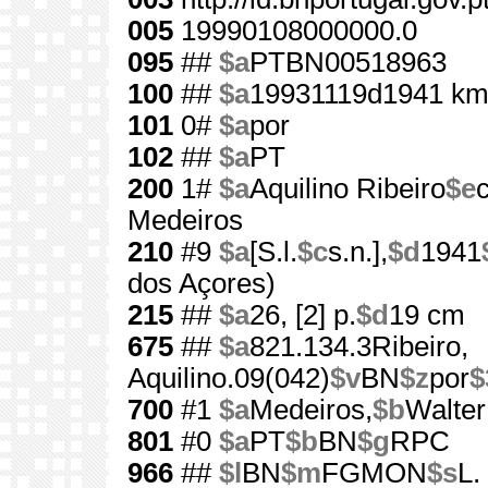
005
19990108000000.0
095
##
$a
PTBN00518963
100
##
$a
19931119d1941 km
101
0#
$a
por
102
##
$a
PT
200
1#
$a
Aquilino Ribeiro
$e
c
Medeiros
210
#9
$a
[S.l.
$c
s.n.],
$d
1941
dos Açores)
215
##
$a
26, [2] p.
$d
19 cm
675
##
$a
821.134.3Ribeiro,
Aquilino.09(042)
$v
BN
$z
por
$
700
#1
$a
Medeiros,
$b
Walter
801
#0
$a
PT
$b
BN
$g
RPC
966
##
$l
BN
$m
FGMON
$s
L.