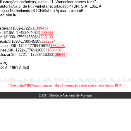
ustrações botânicas, assin. "J. Wandelaar omnes fecit"
 autor
$a
Na p. de tít., vinheta recortada
$5
PTBN: S.A. 1851 A.
alogue Netherlands (STCN)
$u
http://picarta.pica.nl/
pac.sbn.it/
tien,
$f
1669-1722
$3
1399434
e,
$f
1651-1743
$4
040
$3
1399444
n,
$f
1690-1759
$4
530
$3
1219103
akob,
$f
1698-1780
$4
530
$3
222574
manus,
$f
fl. 1722-1776
$4
160
$3
1384408
nnes,
$f
fl. 1722-1776
$4
160
$3
1384407
thazar,
$f
fl. 1721 - 1732
$4
160
$3
1399447
RPC
s
S.A. 1951 A.
$x
0
OpendataBNP@bnportugal.pt
|
Mais informação sobre acesso aos dados BNP
2003 | Biblioteca Nacional de Portugal