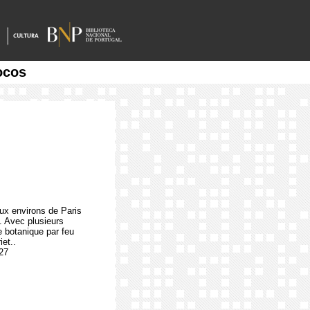
ocos
ux environs de Paris
2. Avec plusieurs
e botanique par feu
iet..
27