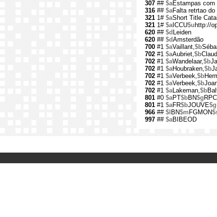
307
##
$a
Estampas com il
316
##
$a
Falta retrtao do
321
1#
$a
Short Title Cat
321
1#
$a
ICCU
$u
http://o
620
##
$d
Leiden
620
##
$d
Amsterdão
700
#1
$a
Vaillant,
$b
Sébas
702
#1
$a
Aubriet,
$b
Claud
702
#1
$a
Wandelaar,
$b
Ja
702
#1
$a
Houbraken,
$b
J
702
#1
$a
Verbeek,
$b
Her
702
#1
$a
Verbeek,
$b
Joa
702
#1
$a
Lakeman,
$b
Bal
801
#0
$a
PT
$b
BN
$g
RPC
801
#1
$a
FR
$b
JOUVE
$g
966
##
$l
BN
$m
FGMON
$
997
##
$a
BIBEOD