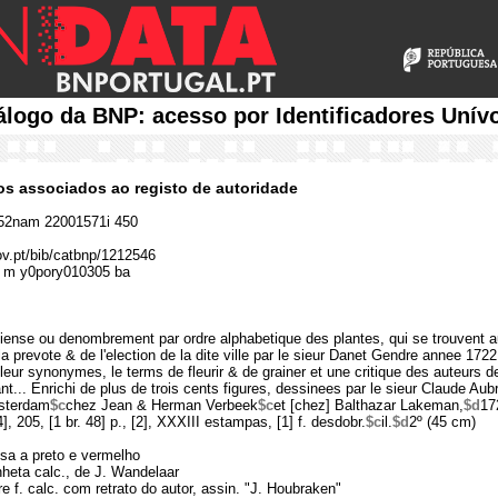
álogo da BNP: acesso por Identificadores Unív
cos associados ao registo de autoridade
2nam 22001571i 450
gov.pt/bib/catbnp/1212546
 m y0pory010305 ba
iense ou denombrement par ordre alphabetique des plantes, qui se trouvent a
a prevote & de l'election de la dite ville par le sieur Danet Gendre annee 172
leur synonymes, le terms de fleurir & de grainer et une critique des auteurs d
t... Enrichi de plus de trois cents figures, dessinees par le sieur Claude Aubr
sterdam
$c
chez Jean & Herman Verbeek
$c
et [chez] Balthazar Lakeman,
$d
17
[4], 205, [1 br. 48] p., [2], XXXIII estampas, [1] f. desdobr.
$c
il.
$d
2º (45 cm)
ssa a preto e vermelho
inheta calc., de J. Wandelaar
ere f. calc. com retrato do autor, assin. "J. Houbraken"