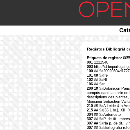
Cat
Registos Bibliográfi
Etiqueta de registo:
0055
001
1212546
003
http://id.bnportugal.
100
##
$a
20020304d1727
101
0#
$a
fre
102
##
$a
NL
106
##
$a
r
200
1#
$a
Botanicon Paris
compris dans la carte de l
descriptions des plantes, 
Monsieur Sebastien Vaillan
210
#9
$a
A Leide & a Am
215
##
$a
[35 1 br.], XII, 
304
##
$a
Anterrosto
307
##
$a
P. de tít. impre
307
##
$a
Na p. de tít., v
307
##
$a
Bibliografia ref