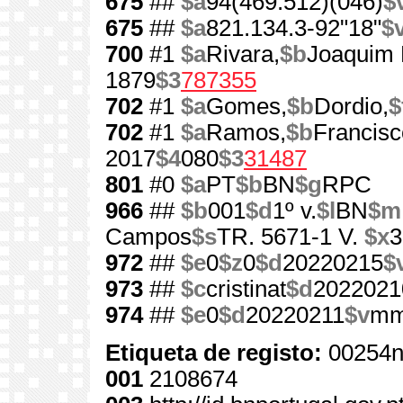
675
##
$a
94(469.512)(046)
$
675
##
$a
821.134.3-92"18"
$
700
#1
$a
Rivara,
$b
Joaquim 
1879
$3
787355
702
#1
$a
Gomes,
$b
Dordio,
$
702
#1
$a
Ramos,
$b
Francisc
2017
$4
080
$3
31487
801
#0
$a
PT
$b
BN
$g
RPC
966
##
$b
001
$d
1º v.
$l
BN
$m
Campos
$s
TR. 5671-1 V.
$x
3
972
##
$e
0
$z
0
$d
20220215
$
973
##
$c
cristinat
$d
2022021
974
##
$e
0
$d
20220211
$v
mm
Etiqueta de registo:
00254n
001
2108674