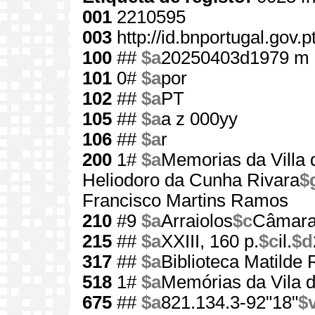
001
2210595
003
http://id.bnportugal.gov.
100
##
$a
20250403d1979 m 
101
0#
$a
por
102
##
$a
PT
105
##
$a
a z 000yy
106
##
$a
r
200
1#
$a
Memorias da Villa 
Heliodoro da Cunha Rivara
$
Francisco Martins Ramos
210
#9
$a
Arraiolos
$c
Câmara 
215
##
$a
XXIII, 160 p.
$c
il.
$d
317
##
$a
Biblioteca Matilde
518
1#
$a
Memórias da Vila d
675
##
$a
821.134.3-92"18"
$