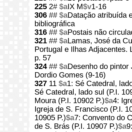
225
2#
$a
IX M
$v
1-16
306
##
$a
Datação atribuída 
bibliográfica
316
##
$a
Postais não circul
321
##
$a
Lamas, José da Cun
Portugal e Ilhas Adjacentes. 
p. 57
324
##
$a
Desenho do pintor 
Dordio Gomes (9-16)
327
11
$a
1: Sé Catedral, lado
Sé Catedral, lado sul (P.I. 10
Moura (P.I. 10902 P.)
$a
4: Ig
Igreja de S. Francisco (P.I. 1
10905 P.)
$a
7: Convento do Ca
de S. Brás (P.I. 10907 P.)
$a
9