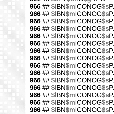
966
##
$l
BN
$m
ICONOG
$s
P
966
##
$l
BN
$m
ICONOG
$s
P
966
##
$l
BN
$m
ICONOG
$s
P
966
##
$l
BN
$m
ICONOG
$s
P
966
##
$l
BN
$m
ICONOG
$s
P
966
##
$l
BN
$m
ICONOG
$s
P
966
##
$l
BN
$m
ICONOG
$s
P
966
##
$l
BN
$m
ICONOG
$s
P
966
##
$l
BN
$m
ICONOG
$s
P
966
##
$l
BN
$m
ICONOG
$s
P
966
##
$l
BN
$m
ICONOG
$s
P
966
##
$l
BN
$m
ICONOG
$s
P
966
##
$l
BN
$m
ICONOG
$s
P
966
##
$l
BN
$m
ICONOG
$s
P
966
##
$l
BN
$m
ICONOG
$s
P