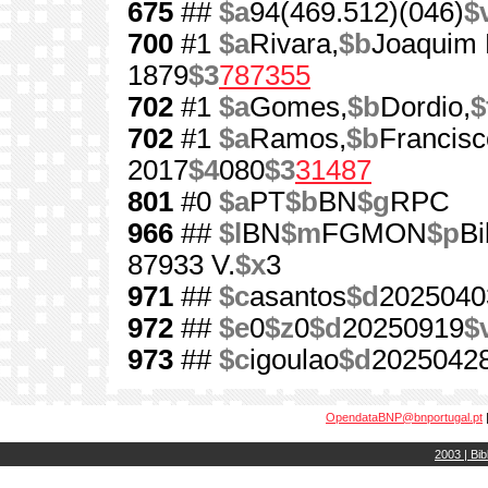
675
##
$a
94(469.512)(046)
$
700
#1
$a
Rivara,
$b
Joaquim 
1879
$3
787355
702
#1
$a
Gomes,
$b
Dordio,
$
702
#1
$a
Ramos,
$b
Francisc
2017
$4
080
$3
31487
801
#0
$a
PT
$b
BN
$g
RPC
966
##
$l
BN
$m
FGMON
$p
Bi
87933 V.
$x
3
971
##
$c
asantos
$d
2025040
972
##
$e
0
$z
0
$d
20250919
$
973
##
$c
igoulao
$d
2025042
OpendataBNP@bnportugal.pt
2003 | Bib