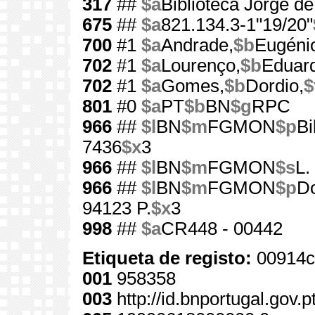
317
##
$a
Biblioteca Jorge d
675
##
$a
821.134.3-1"19/20"
700
#1
$a
Andrade,
$b
Eugénio
702
#1
$a
Lourenço,
$b
Eduar
702
#1
$a
Gomes,
$b
Dordio,
$
801
#0
$a
PT
$b
BN
$g
RPC
966
##
$l
BN
$m
FGMON
$p
Bi
7436
$x
3
966
##
$l
BN
$m
FGMON
$s
L.
966
##
$l
BN
$m
FGMON
$p
Do
94123 P.
$x
3
998
##
$a
CR448 - 00442
Etiqueta de registo:
00914c
001
958358
003
http://id.bnportugal.gov.