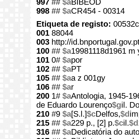
997
##
$a
BIBEOD
998
##
$a
CR454 - 00314
Etiqueta de registo:
00532c
001
88044
003
http://id.bnportugal.gov.
100
##
$a
19981118d1961 m 
101
0#
$a
por
102
##
$a
PT
105
##
$a
a z 001gy
106
##
$a
r
200
1#
$a
Antologia, 1945-19
de Eduardo Lourenço
$g
il. 
210
#9
$a
[S.l.]
$c
Delfos,
$d
im
215
##
$a
229 p., [2] p.
$c
il.
$d
316
##
$a
Dedicatória do auto