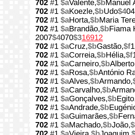
702
#1
$a
Valente,
$b
Manuel A
702
#1
$a
Koezle,
$b
Udo
$4
04
702
#1
$a
Horta,
$b
Maria Ter
702
#1
$a
Brandão,
$b
Fiama 
2007
$4
070
$3
16912
702
#1
$a
Cruz,
$b
Gastão,
$f
1
702
#1
$a
Correia,
$b
Hélia,
$f
702
#1
$a
Carneiro,
$b
Alberto
702
#1
$a
Rosa,
$b
António R
702
#1
$a
Alves,
$b
Armando,
702
#1
$a
Carvalho,
$b
Armand
702
#1
$a
Gonçalves,
$b
Egito
702
#1
$a
Andrade,
$b
Eugénio
702
#1
$a
Guimarães,
$b
Fern
702
#1
$a
Machado,
$b
João,
$
702
#1
$a
Vieira,
$b
Joaquim,
$