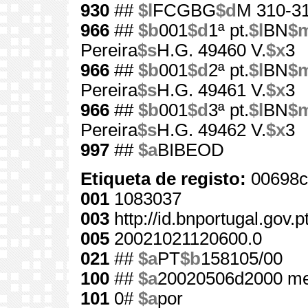
930
##
$l
FCGBG
$d
M 310-3
966
##
$b
001
$d
1ª pt.
$l
BN
$
Pereira
$s
H.G. 49460 V.
$x
3
966
##
$b
001
$d
2ª pt.
$l
BN
$
Pereira
$s
H.G. 49461 V.
$x
3
966
##
$b
001
$d
3ª pt.
$l
BN
$
Pereira
$s
H.G. 49462 V.
$x
3
997
##
$a
BIBEOD
Etiqueta de registo:
00698c
001
1083037
003
http://id.bnportugal.gov.
005
20021021120600.0
021
##
$a
PT
$b
158105/00
100
##
$a
20020506d2000 me
101
0#
$a
por