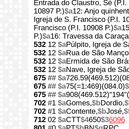
Entrada do Claustro, Sé (P.I.
10897 P.)
$a
12: Anjo quinhenti
Igreja de S. Francisco (P.I. 1
Francisco (P.I. 10908 P.)
$a
15
P.)
$a
16: Travessa da Caraça 
532
12
$a
Púlpito, Igreja de 
532
12
$a
Rua de São Manço
532
12
$a
Ermida de São Brá
532
12
$a
Nave, Igreja de Sã
675
##
$a
726.59(469.512)(08
675
##
$a
75(=1:469)(084.0)
$
675
##
$a
908(469.512)"194"(
702
#1
$a
Gomes,
$b
Dordio,
$
702
#1
$a
Contente,
$b
José,
$
712
02
$a
CTT
$4
650
$3
6096
801
#0
$a
PT
$b
BN
$g
RPC