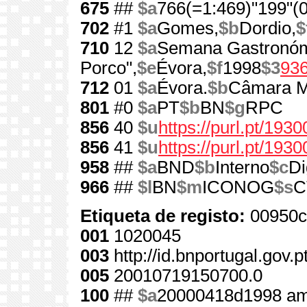
675
##
$a
766(=1:469)"199"(0
702
#1
$a
Gomes,
$b
Dordio,
$
710
12
$a
Semana Gastronóm
Porco",
$e
Évora,
$f
1998
$3
93
712
01
$a
Évora.
$b
Câmara M
801
#0
$a
PT
$b
BN
$g
RPC
856
40
$u
https://purl.pt/1930
856
41
$u
https://purl.pt/193
958
##
$a
BND
$b
Interno
$c
Di
966
##
$l
BN
$m
ICONOG
$s
C
Etiqueta de registo:
00950c
001
1020045
003
http://id.bnportugal.gov.
005
20010719150700.0
100
##
$a
20000418d1998 am