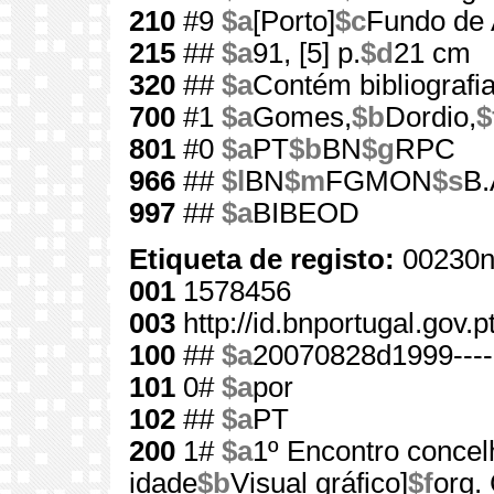
210
#9
$a
[Porto]
$c
Fundo de 
215
##
$a
91, [5] p.
$d
21 cm
320
##
$a
Contém bibliografi
700
#1
$a
Gomes,
$b
Dordio,
$
801
#0
$a
PT
$b
BN
$g
RPC
966
##
$l
BN
$m
FGMON
$s
B.
997
##
$a
BIBEOD
Etiqueta de registo:
00230n
001
1578456
003
http://id.bnportugal.gov.
100
##
$a
20070828d1999---
101
0#
$a
por
102
##
$a
PT
200
1#
$a
1º Encontro concelh
idade
$b
Visual gráfico]
$f
org.