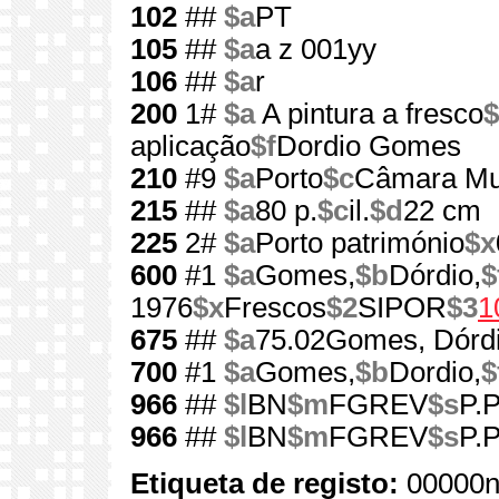
102
##
$a
PT
105
##
$a
a z 001yy
106
##
$a
r
200
1#
$a
A pintura a fresco
$
aplicação
$f
Dordio Gomes
210
#9
$a
Porto
$c
Câmara Mun
215
##
$a
80 p.
$c
il.
$d
22 cm
225
2#
$a
Porto património
$x
600
#1
$a
Gomes,
$b
Dórdio,
$
1976
$x
Frescos
$2
SIPOR
$3
1
675
##
$a
75.02Gomes, Dórd
700
#1
$a
Gomes,
$b
Dordio,
$
966
##
$l
BN
$m
FGREV
$s
P.P
966
##
$l
BN
$m
FGREV
$s
P.P
Etiqueta de registo:
00000n