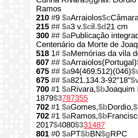
Ramos
210
#9
$a
Arraiolos
$c
Câmara 
215
##
$a
3 v.
$c
il.
$d
21 cm
300
##
$a
Publicação integr
Centenário da Morte de Joa
518
1#
$a
Memórias da vila d
607
##
$a
Arraiolos(Portugal)
675
##
$a
94(469.512)(046)
$
675
##
$a
821.134.3-92"18"
$
700
#1
$a
Rivara,
$b
Joaquim 
1879
$3
787355
702
#1
$a
Gomes,
$b
Dordio,
$
702
#1
$a
Ramos,
$b
Francisc
2017
$4
080
$3
31487
801
#0
$a
PT
$b
BN
$g
RPC