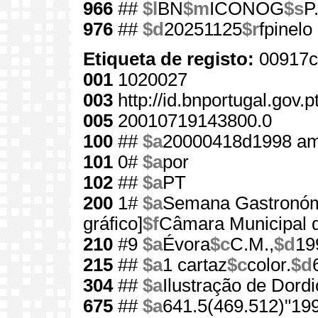
966
##
$l
BN
$m
ICONOG
$s
P
976
##
$d
20251125
$r
fpinelo
Etiqueta de registo:
00917c
001
1020027
003
http://id.bnportugal.gov.
005
20010719143800.0
100
##
$a
20000418d1998 am
101
0#
$a
por
102
##
$a
PT
200
1#
$a
Semana Gastronóm
gráfico]
$f
Câmara Municipal 
210
#9
$a
Évora
$c
C.M.,
$d
19
215
##
$a
1 cartaz
$c
color.
$d
304
##
$a
Ilustração de Dor
675
##
$a
641.5(469.512)"199