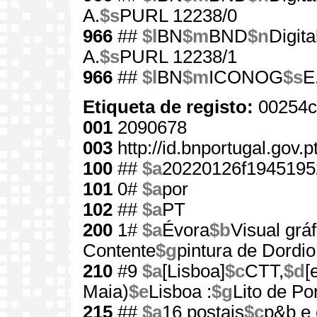
A.
$s
PURL 12238/0
966
##
$l
BN
$m
BND
$n
Digita
A.
$s
PURL 12238/1
966
##
$l
BN
$m
ICONOG
$s
E
Etiqueta de registo:
00254c
001
2090678
003
http://id.bnportugal.gov.
100
##
$a
20220126f1945195
101
0#
$a
por
102
##
$a
PT
200
1#
$a
Évora
$b
Visual gráf
Contente
$g
pintura de Dord
210
#9
$a
[Lisboa]
$c
CTT,
$d
[
Maia)
$e
Lisboa :
$g
Lito de Po
215
##
$a
16 postais
$c
p&b e 