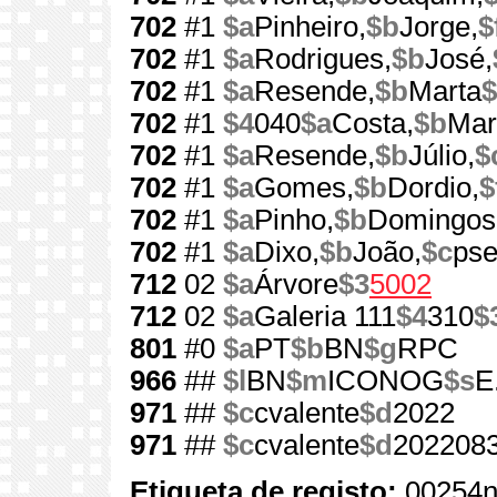
702
#1
$a
Pinheiro,
$b
Jorge,
$
702
#1
$a
Rodrigues,
$b
José,
702
#1
$a
Resende,
$b
Marta
$
702
#1
$4
040
$a
Costa,
$b
Mar
702
#1
$a
Resende,
$b
Júlio,
$
702
#1
$a
Gomes,
$b
Dordio,
$
702
#1
$a
Pinho,
$b
Domingos
702
#1
$a
Dixo,
$b
João,
$c
pse
712
02
$a
Árvore
$3
5002
712
02
$a
Galeria 111
$4
310
$
801
#0
$a
PT
$b
BN
$g
RPC
966
##
$l
BN
$m
ICONOG
$s
E
971
##
$c
cvalente
$d
2022
971
##
$c
cvalente
$d
202208
Etiqueta de registo:
00254n