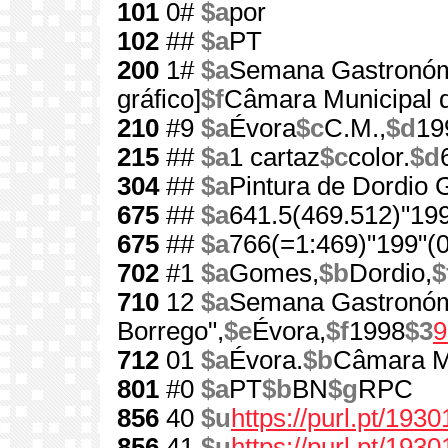
101
0#
$a
por
102
##
$a
PT
200
1#
$a
Semana Gastronóm
gráfico]
$f
Câmara Municipal 
210
#9
$a
Évora
$c
C.M.,
$d
19
215
##
$a
1 cartaz
$c
color.
$d
304
##
$a
Pintura de Dordio G
675
##
$a
641.5(469.512)"199
675
##
$a
766(=1:469)"199"(0
702
#1
$a
Gomes,
$b
Dordio,
$
710
12
$a
Semana Gastronóm
Borrego",
$e
Évora,
$f
1998
$3
9
712
01
$a
Évora.
$b
Câmara M
801
#0
$a
PT
$b
BN
$g
RPC
856
40
$u
https://purl.pt/1930
856
41
$u
https://purl.pt/193