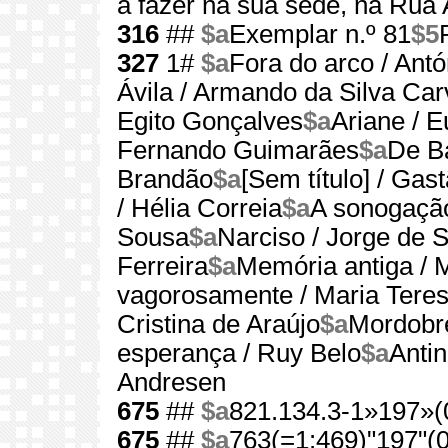
a fazer na sua sede, na Rua
316
##
$a
Exemplar n.º 81
$5
327
1#
$a
Fora do arco / An
Ávila / Armando da Silva Car
Egito Gonçalves
$a
Ariane / 
Fernando Guimarães
$a
De Ba
Brandão
$a
[Sem título] / Gas
/ Hélia Correia
$a
A sonogação
Sousa
$a
Narciso / Jorge de 
Ferreira
$a
Memória antiga / 
vagorosamente / Maria Teres
Cristina de Araújo
$a
Mordobr
esperança / Ruy Belo
$a
Anti
Andresen
675
##
$a
821.134.3-1»197»(
675
##
$a
763(=1:469)"197"(0