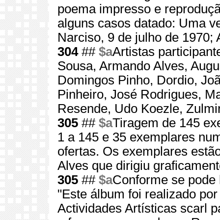
poema impresso e reproduçã
alguns casos datado: Uma ve
Narciso, 9 de julho de 1970;
304
##
$a
Artistas participan
Sousa, Armando Alves, Augu
Domingos Pinho, Dordio, Joã
Pinheiro, José Rodrigues, M
Resende, Udo Koezle, Zulmi
305
##
$a
Tiragem de 145 ex
1 a 145 e 35 exemplares nu
ofertas. Os exemplares estão
Alves que dirigiu graficamen
305
##
$a
Conforme se pode l
"Este álbum foi realizado por
Actividades Artísticas scarl 