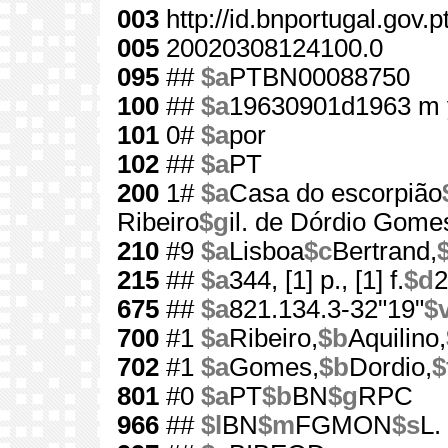
003
http://id.bnportugal.gov.
005
20020308124100.0
095
##
$a
PTBN00088750
100
##
$a
19630901d1963 m 
101
0#
$a
por
102
##
$a
PT
200
1#
$a
Casa do escorpião
Ribeiro
$g
il. de Dórdio Gome
210
#9
$a
Lisboa
$c
Bertrand,
215
##
$a
344, [1] p., [1] f.
$d
2
675
##
$a
821.134.3-32"19"
$
700
#1
$a
Ribeiro,
$b
Aquilino,
702
#1
$a
Gomes,
$b
Dordio,
$
801
#0
$a
PT
$b
BN
$g
RPC
966
##
$l
BN
$m
FGMON
$s
L.