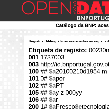
Catálogo da BNP: aces
Registos Bibliográficos associados ao registo 
Etiqueta de registo:
00230n
001
1737003
003
http://id.bnportugal.gov.
100
##
$a
20100210d1954 m 
101
0#
$a
por
102
##
$a
PT
105
##
$a
y z 000yy
106
##
$a
r
200
1#
$a
Fresco
$e
tecnologi