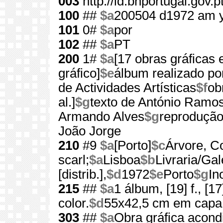
003
http://id.bnportugal.gov.
100
##
$a
200504 d1972 am 
101
0#
$a
por
102
##
$a
PT
200
1#
$a
[17 obras gráficas
gráfico]
$e
álbum realizado por
de Actividades Artísticas
$f
ob
al.]
$g
texto de António Ramos R
Armando Alves
$g
reprodução 
João Jorge
210
#9
$a
[Porto]
$c
Árvore, Co
scarl;
$a
Lisboa
$b
Livraria/Gal
[distrib.],
$d
1972
$e
Porto
$g
In
215
##
$a
1 álbum, [19] f., [1
color.
$d
55x42,5 cm em capa
303
##
$a
Obra gráfica acond