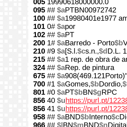
005
19990618000000.0
095
##
$a
PTBN00972742
100
##
$a
19980401e1977 am
101
0#
$a
por
102
##
$a
PT
200
1#
$a
Barredo - Porto
$b
V
210
#9
$a
[S.l.
$c
s.n.,
$d
D.L. 
215
##
$a
1 rep. de obra de a
324
##
$a
Rep. de pintura
675
##
$a
908(469.121Porto)"
700
#1
$a
Gomes,
$b
Dordio,
$
801
#0
$a
PT
$b
BN
$g
RPC
856
40
$u
https://purl.pt/1223
856
41
$u
https://purl.pt/122
958
##
$a
BND
$b
Interno
$c
Di
966
##
$l
BN
$m
BND
$n
Digita