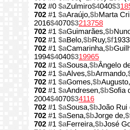
702
#0
$a
Zulmiro
$4
040
$3
18
702
#1
$a
Araújo,
$b
Marta Cri
2016
$4
070
$3
213758
702
#1
$a
Guimarães,
$b
Nuno
702
#1
$a
Belo,
$b
Ruy,
$f
1933
702
#1
$a
Camarinha,
$b
Guil
1994
$4
040
$3
19965
702
#1
$a
Sousa,
$b
Ângelo de
702
#1
$a
Alves,
$b
Armando,
702
#1
$a
Gomes,
$b
Augusto
702
#1
$a
Andresen,
$b
Sofia 
2004
$4
070
$3
4116
702
#1
$a
Sousa,
$b
João Rui 
702
#1
$a
Sena,
$b
Jorge de,
$
702
#1
$a
Ferreira,
$b
José G