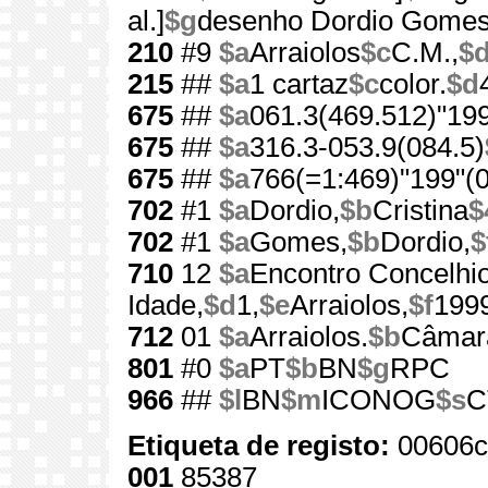
al.]
$g
desenho Dordio Gome
210
#9
$a
Arraiolos
$c
C.M.,
$
215
##
$a
1 cartaz
$c
color.
$d
675
##
$a
061.3(469.512)"199
675
##
$a
316.3-053.9(084.5)
675
##
$a
766(=1:469)"199"(0
702
#1
$a
Dordio,
$b
Cristina
$
702
#1
$a
Gomes,
$b
Dordio,
$
710
12
$a
Encontro Concelhio
Idade,
$d
1,
$e
Arraiolos,
$f
199
712
01
$a
Arraiolos.
$b
Câmara
801
#0
$a
PT
$b
BN
$g
RPC
966
##
$l
BN
$m
ICONOG
$s
C
Etiqueta de registo:
00606c
001
85387