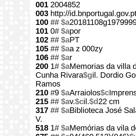
001
2004852
003
http://id.bnportugal.gov.
100
##
$a
20181108g197999
101
0#
$a
por
102
##
$a
PT
105
##
$a
a z 000zy
106
##
$a
r
200
1#
$a
Memorias da villa d
Cunha Rivara
$g
il. Dordio G
Ramos
210
#9
$a
Arraiolos
$c
Imprens
215
##
$a
v.
$c
il.
$d
22 cm
317
##
$a
Biblioteca José S
V.
518
1#
$a
Memórias da vila d