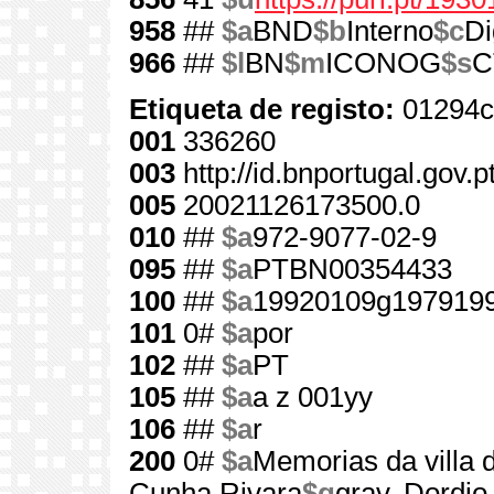
958
##
$a
BND
$b
Interno
$c
Di
966
##
$l
BN
$m
ICONOG
$s
C
Etiqueta de registo:
01294c
001
336260
003
http://id.bnportugal.gov.
005
20021126173500.0
010
##
$a
972-9077-02-9
095
##
$a
PTBN00354433
100
##
$a
19920109g1979199
101
0#
$a
por
102
##
$a
PT
105
##
$a
a z 001yy
106
##
$a
r
200
0#
$a
Memorias da villa 
Cunha Rivara
$g
grav. Dordi