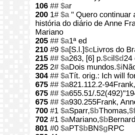
106
##
$a
r
200
1#
$a
" Quero continuar 
história do diário de Anne Fr
Mariano
205
##
$a
1ª ed
210
#9
$a
[S.l.]
$c
Livros do Bra
215
##
$a
263, [6] p.
$c
il
$d
24
225
2#
$a
Dois mundos.
$i
Não
304
##
$a
Tít. orig.: Ich wil
675
##
$a
821.112.2-94Frank
675
##
$a
655.51/.52(492)"19
675
##
$a
930.255Frank, Ann
700
#1
$a
Sparr,
$b
Thomas,
$
702
#1
$a
Mariano,
$b
Bernar
801
#0
$a
PT
$b
BN
$g
RPC