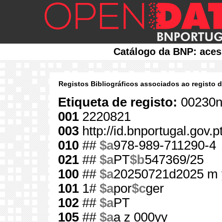
Catálogo da BNP: aces
Registos Bibliográficos associados ao registo 
Etiqueta de registo:
00230n
001
2220821
003
http://id.bnportugal.gov.
010
##
$a
978-989-711290-4
021
##
$a
PT
$b
547369/25
100
##
$a
20250721d2025 m 
101
1#
$a
por
$c
ger
102
##
$a
PT
105
##
$a
a z 000yy