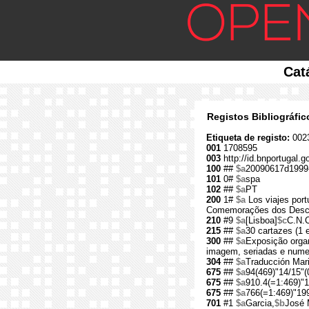
Cat
Registos Bibliográfi
Etiqueta de registo:
002
001
1708595
003
http://id.bnportugal.
100
##
$a
20090617d1999-
101
0#
$a
spa
102
##
$a
PT
200
1#
$a
Los viajes port
Comemorações dos Desco
210
#9
$a
[Lisboa]
$c
C.N.C
215
##
$a
30 cartazes (1 
300
##
$a
Exposição organ
imagem, seriadas e nume
304
##
$a
Traducción Mar
675
##
$a
94(469)"14/15"(
675
##
$a
910.4(=1:469)"1
675
##
$a
766(=1:469)"199
701
#1
$a
Garcia,
$b
José 