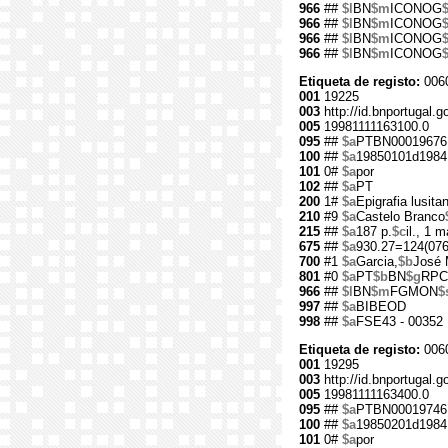
966
##
$l
BN
$m
ICONOG
966
##
$l
BN
$m
ICONOG
966
##
$l
BN
$m
ICONOG
966
##
$l
BN
$m
ICONOG
Etiqueta de registo:
006
001
19225
003
http://id.bnportugal.g
005
19981111163100.0
095
##
$a
PTBN00019676
100
##
$a
19850101d1984
101
0#
$a
por
102
##
$a
PT
200
1#
$a
Epigrafia lusit
210
#9
$a
Castelo Branco
215
##
$a
187 p.
$c
il., 1 
675
##
$a
930.27=124(076
700
#1
$a
Garcia,
$b
José 
801
#0
$a
PT
$b
BN
$g
RPC
966
##
$l
BN
$m
FGMON
$
997
##
$a
BIBEOD
998
##
$a
FSE43 - 00352
Etiqueta de registo:
006
001
19295
003
http://id.bnportugal.g
005
19981111163400.0
095
##
$a
PTBN00019746
100
##
$a
19850201d1984
101
0#
$a
por