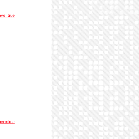
ave=true
ave=true