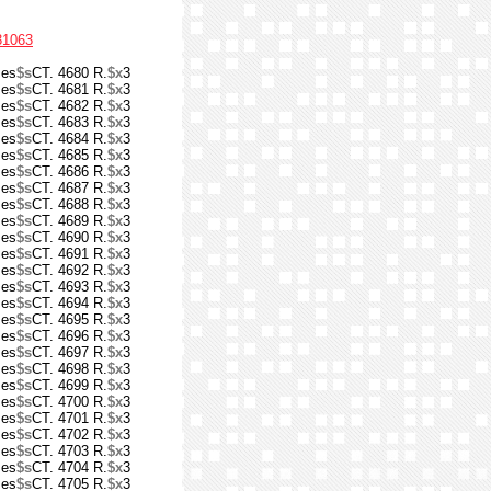
31063
ses
$s
CT. 4680 R.
$x
3
ses
$s
CT. 4681 R.
$x
3
ses
$s
CT. 4682 R.
$x
3
ses
$s
CT. 4683 R.
$x
3
ses
$s
CT. 4684 R.
$x
3
ses
$s
CT. 4685 R.
$x
3
ses
$s
CT. 4686 R.
$x
3
ses
$s
CT. 4687 R.
$x
3
ses
$s
CT. 4688 R.
$x
3
ses
$s
CT. 4689 R.
$x
3
ses
$s
CT. 4690 R.
$x
3
ses
$s
CT. 4691 R.
$x
3
ses
$s
CT. 4692 R.
$x
3
ses
$s
CT. 4693 R.
$x
3
ses
$s
CT. 4694 R.
$x
3
ses
$s
CT. 4695 R.
$x
3
ses
$s
CT. 4696 R.
$x
3
ses
$s
CT. 4697 R.
$x
3
ses
$s
CT. 4698 R.
$x
3
ses
$s
CT. 4699 R.
$x
3
ses
$s
CT. 4700 R.
$x
3
ses
$s
CT. 4701 R.
$x
3
ses
$s
CT. 4702 R.
$x
3
ses
$s
CT. 4703 R.
$x
3
ses
$s
CT. 4704 R.
$x
3
ses
$s
CT. 4705 R.
$x
3