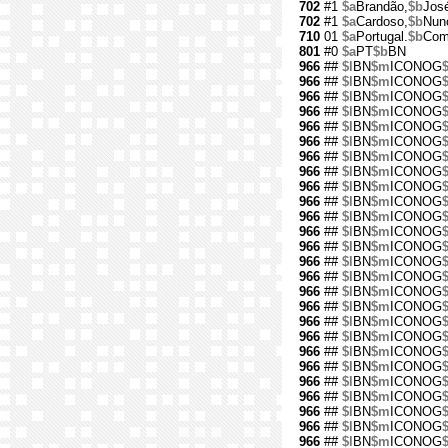
702
#1
$a
Brandão,
$b
Jos
702
#1
$a
Cardoso,
$b
Nun
710
01
$a
Portugal.
$b
Com
801
#0
$a
PT
$b
BN
966
##
$l
BN
$m
ICONOG
966
##
$l
BN
$m
ICONOG
966
##
$l
BN
$m
ICONOG
966
##
$l
BN
$m
ICONOG
966
##
$l
BN
$m
ICONOG
966
##
$l
BN
$m
ICONOG
966
##
$l
BN
$m
ICONOG
966
##
$l
BN
$m
ICONOG
966
##
$l
BN
$m
ICONOG
966
##
$l
BN
$m
ICONOG
966
##
$l
BN
$m
ICONOG
966
##
$l
BN
$m
ICONOG
966
##
$l
BN
$m
ICONOG
966
##
$l
BN
$m
ICONOG
966
##
$l
BN
$m
ICONOG
966
##
$l
BN
$m
ICONOG
966
##
$l
BN
$m
ICONOG
966
##
$l
BN
$m
ICONOG
966
##
$l
BN
$m
ICONOG
966
##
$l
BN
$m
ICONOG
966
##
$l
BN
$m
ICONOG
966
##
$l
BN
$m
ICONOG
966
##
$l
BN
$m
ICONOG
966
##
$l
BN
$m
ICONOG
966
##
$l
BN
$m
ICONOG
966
##
$l
BN
$m
ICONOG