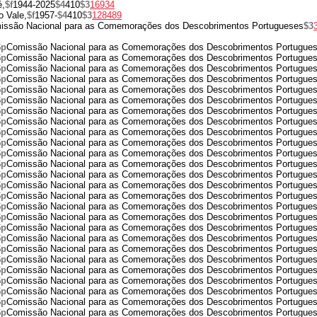
é,
$f
1944-2025
$4
410
$3
16934
o Vale,
$f
1957-
$4
410
$3
128489
issão Nacional para as Comemorações dos Descobrimentos Portugueses
$3
$p
Comissão Nacional para as Comemorações dos Descobrimentos Portugue
$p
Comissão Nacional para as Comemorações dos Descobrimentos Portugue
$p
Comissão Nacional para as Comemorações dos Descobrimentos Portugue
$p
Comissão Nacional para as Comemorações dos Descobrimentos Portugue
$p
Comissão Nacional para as Comemorações dos Descobrimentos Portugue
$p
Comissão Nacional para as Comemorações dos Descobrimentos Portugue
$p
Comissão Nacional para as Comemorações dos Descobrimentos Portugue
$p
Comissão Nacional para as Comemorações dos Descobrimentos Portugue
$p
Comissão Nacional para as Comemorações dos Descobrimentos Portugue
$p
Comissão Nacional para as Comemorações dos Descobrimentos Portugue
$p
Comissão Nacional para as Comemorações dos Descobrimentos Portugue
$p
Comissão Nacional para as Comemorações dos Descobrimentos Portugue
$p
Comissão Nacional para as Comemorações dos Descobrimentos Portugue
$p
Comissão Nacional para as Comemorações dos Descobrimentos Portugue
$p
Comissão Nacional para as Comemorações dos Descobrimentos Portugue
$p
Comissão Nacional para as Comemorações dos Descobrimentos Portugue
$p
Comissão Nacional para as Comemorações dos Descobrimentos Portugue
$p
Comissão Nacional para as Comemorações dos Descobrimentos Portugue
$p
Comissão Nacional para as Comemorações dos Descobrimentos Portugue
$p
Comissão Nacional para as Comemorações dos Descobrimentos Portugue
$p
Comissão Nacional para as Comemorações dos Descobrimentos Portugue
$p
Comissão Nacional para as Comemorações dos Descobrimentos Portugue
$p
Comissão Nacional para as Comemorações dos Descobrimentos Portugue
$p
Comissão Nacional para as Comemorações dos Descobrimentos Portugue
$p
Comissão Nacional para as Comemorações dos Descobrimentos Portugue
$p
Comissão Nacional para as Comemorações dos Descobrimentos Portugue