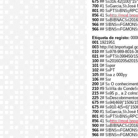
675
##
$a
316.42(100)"15"
700
#1
$a
Garcia,
$b
José 
801
#0
$a
PT
$b
BN
$g
RPC
856
41
$u
http://rnod.bn
900
##
$a
BIBNAC
$d
2016
966
##
$l
BN
$m
FGMON
$
966
##
$l
BN
$m
FGMON
$
Etiqueta de registo:
000
001
1921951
003
http://id.bnportugal.
010
##
$a
978-989-8016-3
021
##
$a
PT
$b
399450/15
100
##
$a
20160205d2015
101
0#
$a
por
102
##
$a
PT
105
##
$a
a z 000yy
106
##
$a
r
200
1#
$a
O conhecimento
210
#9
$a
Vila do Conde
$
215
##
$a
95 p., a 2 colns
225
2#
$a
Descobrimentos
675
##
$a
94(469)"1506/1
675
##
$a
910.4(5+6)"150
700
#1
$a
Garcia,
$b
José 
801
#0
$a
PT
$b
BN
$g
RPC
856
41
$u
http://rnod.bn
900
##
$a
BIBNAC
$d
2016
966
##
$l
BN
$m
FGMON
$
966
##
$l
BN
$m
FGMON
$