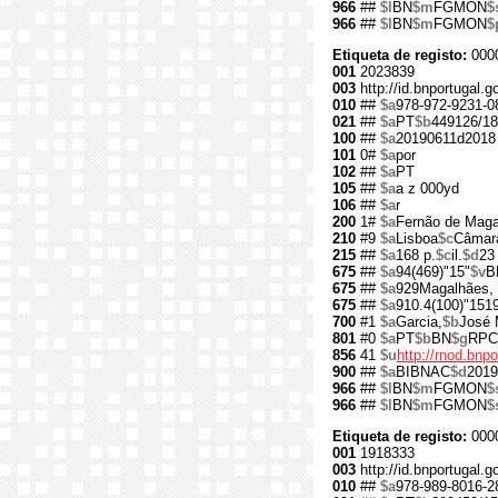
966
##
$l
BN
$m
FGMON
$
966
##
$l
BN
$m
FGMON
$
Etiqueta de registo:
000
001
2023839
003
http://id.bnportugal.
010
##
$a
978-972-9231-0
021
##
$a
PT
$b
449126/18
100
##
$a
20190611d2018
101
0#
$a
por
102
##
$a
PT
105
##
$a
a z 000yd
106
##
$a
r
200
1#
$a
Fernão de Mag
210
#9
$a
Lisboa
$c
Câmara
215
##
$a
168 p.
$c
il.
$d
23
675
##
$a
94(469)"15"
$v
B
675
##
$a
929Magalhães, 
675
##
$a
910.4(100)"151
700
#1
$a
Garcia,
$b
José 
801
#0
$a
PT
$b
BN
$g
RPC
856
41
$u
http://rnod.bn
900
##
$a
BIBNAC
$d
2019
966
##
$l
BN
$m
FGMON
$
966
##
$l
BN
$m
FGMON
$
Etiqueta de registo:
000
001
1918333
003
http://id.bnportugal.
010
##
$a
978-989-8016-2