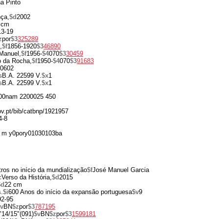
a Pinto
ça,
$d
2002
 cm
13-19
z
por
$3
325289
,
$f
1856-1920
$3
46890
Manuel,
$f
1956-
$4
070
$3
30459
o da Rocha,
$f
1950-
$4
070
$3
91683
0602
s
B.A. 22599 V.
$x
1
s
B.A. 22599 V.
$x
1
00nam 2200025 450
gov.pt/bib/catbnp/1921957
4-8
 m y0pory01030103ba
ros no início da mundialização
$f
José Manuel Garcia
c
Verso da História,
$d
2015
$d
22 cm
.
$i
600 Anos do início da expansão portuguesa
$v
9
92-95
v
BN
$z
por
$3
787195
"14/15"(091)
$v
BN
$z
por
$3
1599181