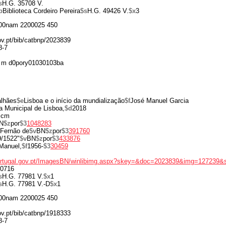
s
H.G. 35708 V.
p
Biblioteca Cordeiro Pereira
$s
H.G. 49426 V.
$x
3
00nam 2200025 450
gov.pt/bib/catbnp/2023839
8-7
 m d0pory01030103ba
alhães
$e
Lisboa e o início da mundialização
$f
José Manuel Garcia
 Municipal de Lisboa,
$d
2018
 cm
N
$z
por
$3
1048283
Fernão de
$v
BN
$z
por
$3
391760
9/1522"
$v
BN
$z
por
$3
433876
Manuel,
$f
1956-
$3
30459
portugal.gov.pt/ImagesBN/winlibimg.aspx?skey=&doc=2023839&img=127239&
0716
s
H.G. 77981 V.
$x
1
s
H.G. 77981 V.-D
$x
1
00nam 2200025 450
gov.pt/bib/catbnp/1918333
8-7