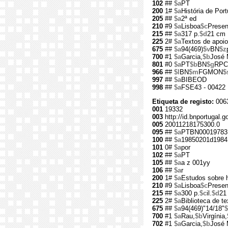
102
##
$a
PT
200
1#
$a
História de Port
205
##
$a
2ª ed
210
#9
$a
Lisboa
$c
Presen
215
##
$a
317 p.
$d
21 cm
225
2#
$a
Textos de apoio
675
##
$a
94(469)
$v
BN
$z
700
#1
$a
Garcia,
$b
José 
801
#0
$a
PT
$b
BN
$g
RPC
966
##
$l
BN
$m
FGMON
$
997
##
$a
BIBEOD
998
##
$a
FSE43 - 00422
Etiqueta de registo:
006
001
19332
003
http://id.bnportugal.g
005
20011218175300.0
095
##
$a
PTBN00019783
100
##
$a
19850201d1984
101
0#
$a
por
102
##
$a
PT
105
##
$a
a z 001yy
106
##
$a
r
200
1#
$a
Estudos sobre h
210
#9
$a
Lisboa
$c
Presen
215
##
$a
300 p.
$c
il.
$d
21
225
2#
$a
Biblioteca de te
675
##
$a
94(469)"14/18"
$
700
#1
$a
Rau,
$b
Virgínia,
702
#1
$a
Garcia,
$b
José 