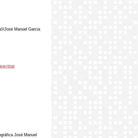
a
$f
José Manuel Garcia
ave=true
nográfica José Manuel