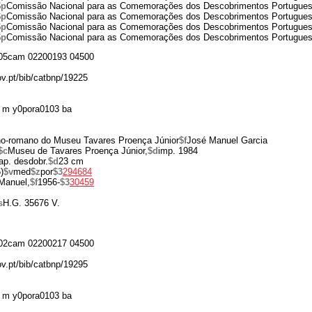
$p
Comissão Nacional para as Comemorações dos Descobrimentos Portugue
$p
Comissão Nacional para as Comemorações dos Descobrimentos Portugue
$p
Comissão Nacional para as Comemorações dos Descobrimentos Portugue
$p
Comissão Nacional para as Comemorações dos Descobrimentos Portugue
05cam 02200193 04500
ov.pt/bib/catbnp/19225
 m y0pora0103 ba
ano-romano do Museu Tavares Proença Júnior
$f
José Manuel Garcia
$c
Museu de Tavares Proença Júnior,
$d
imp. 1984
map. desdobr.
$d
23 cm
)
$v
med
$z
por
$3
294684
Manuel,
$f
1956-
$3
30459
s
H.G. 35676 V.
02cam 02200217 04500
ov.pt/bib/catbnp/19295
 m y0pora0103 ba