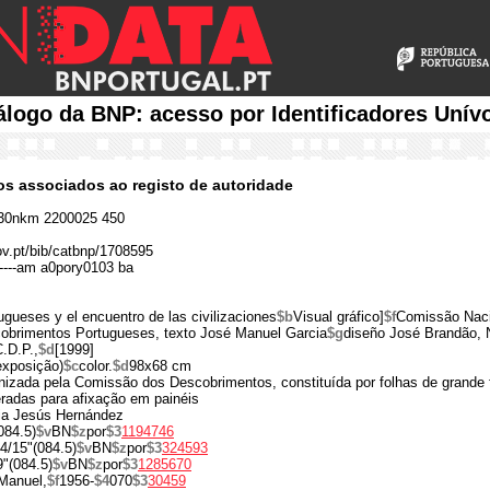
álogo da BNP: acesso por Identificadores Unív
cos associados ao registo de autoridade
30nkm 2200025 450
gov.pt/bib/catbnp/1708595
---am a0pory0103 ba
ugueses y el encuentro de las civilizaciones
$b
Visual gráfico]
$f
Comissão Naci
brimentos Portugueses, texto José Manuel Garcia
$g
diseño José Brandão, 
.D.P.,
$d
[1999]
exposição)
$c
color.
$d
98x68 cm
izada pela Comissão dos Descobrimentos, constituída por folhas de grande 
radas para afixação em painéis
ia Jesús Hernández
084.5)
$v
BN
$z
por
$3
1194746
4/15"(084.5)
$v
BN
$z
por
$3
324593
"(084.5)
$v
BN
$z
por
$3
1285670
Manuel,
$f
1956-
$4
070
$3
30459