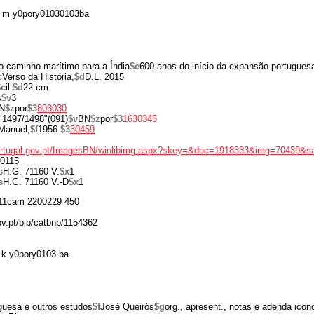
 m y0pory01030103ba
o caminho marítimo para a Índia
$e
600 anos do início da expansão portugues
c
Verso da História,
$d
D.L. 2015
$c
il.
$d
22 cm
s
$v
3
N
$z
por
$3
803030
"1497/1498"(091)
$v
BN
$z
por
$3
1630345
Manuel,
$f
1956-
$3
30459
portugal.gov.pt/ImagesBN/winlibimg.aspx?skey=&doc=1918333&img=70439&s
0115
s
H.G. 71160 V.
$x
1
s
H.G. 71160 V.-D
$x
1
11cam 2200229 450
ov.pt/bib/catbnp/1154362
k y0pory0103 ba
guesa e outros estudos
$f
José Queirós
$g
org., apresent., notas e adenda ico