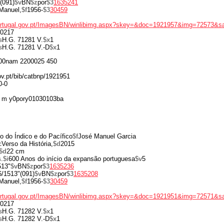
(091)
$v
BN
$z
por
$3
1635241
Manuel,
$f
1956-
$3
30459
portugal.gov.pt/ImagesBN/winlibimg.aspx?skey=&doc=1921957&img=72573&s
0217
s
H.G. 71281 V.
$x
1
s
H.G. 71281 V.-D
$x
1
00nam 2200025 450
gov.pt/bib/catbnp/1921951
0-0
 m y0pory01030103ba
 do Índico e do Pacífico
$f
José Manuel Garcia
c
Verso da História,
$d
2015
$d
22 cm
.
$i
600 Anos do início da expansão portuguesa
$v
5
513"
$v
BN
$z
por
$3
1635236
6/1513"(091)
$v
BN
$z
por
$3
1635208
Manuel,
$f
1956-
$3
30459
portugal.gov.pt/ImagesBN/winlibimg.aspx?skey=&doc=1921951&img=72571&s
0217
s
H.G. 71282 V.
$x
1
s
H.G. 71282 V.-D
$x
1