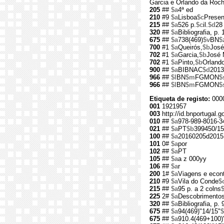
Garcia e Orlando da Roch
205
##
$a
4ª ed
210
#9
$a
Lisboa
$c
Presen
215
##
$a
526 p.
$c
il.
$d
28
320
##
$a
Bibliografia, p. 
675
##
$a
738(469)
$v
BN
$
700
#1
$a
Queirós,
$b
José
702
#1
$a
Garcia,
$b
José 
702
#1
$a
Pinto,
$b
Orland
900
##
$a
BIBNAC
$d
2013
966
##
$l
BN
$m
FGMON
$
966
##
$l
BN
$m
FGMON
$
Etiqueta de registo:
000
001
1921957
003
http://id.bnportugal.
010
##
$a
978-989-8016-3
021
##
$a
PT
$b
399450/15
100
##
$a
20160205d2015
101
0#
$a
por
102
##
$a
PT
105
##
$a
a z 000yy
106
##
$a
r
200
1#
$a
Viagens e econt
210
#9
$a
Vila do Conde
$
215
##
$a
95 p. a 2 colns
225
2#
$a
Descobrimentos
320
##
$a
Bibliografia, p. 
675
##
$a
94(469)"14/15"
$
675
##
$a
910.4(469+100)