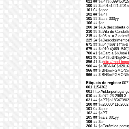
021
##
$a
PT
$b
399450/15
100
##
$a
20151221d2015
101
0#
$a
por
102
##
$a
PT
105
##
$a
a z 000yy
106
##
$a
r
200
1#
$a
A descoberta d
210
#9
$a
Vila do Conde
$
215
##
$a
95 p. a 2 colns
225
2#
$a
Descobrimento
675
##
$a
94(469)"14"
$v
B
675
##
$a
910.4(469+540)
700
#1
$a
Garcia,
$b
José 
801
#0
$a
PT
$b
BN
$g
RPC
856
41
$u
http://rnod.bn
900
##
$a
BIBNAC
$d
2016
966
##
$l
BN
$m
FGMON
$
966
##
$l
BN
$m
FGMON
$
Etiqueta de registo:
007
001
1154362
003
http://id.bnportugal.g
010
##
$a
972-23-2969-3
021
##
$a
PT
$b
185470/02
100
##
$a
20030411d2002 
101
0#
$a
por
102
##
$a
PT
105
##
$a
a z 001yy
106
##
$a
r
200
1#
$a
Cerâmica portu