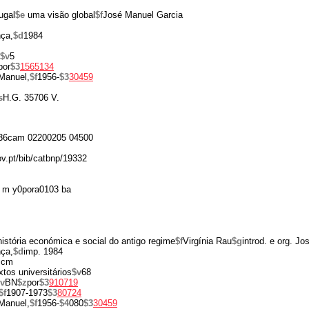
ugal
$e
uma visão global
$f
José Manuel Garcia
ça,
$d
1984
$v
5
por
$3
1565134
Manuel,
$f
1956-
$3
30459
s
H.G. 35706 V.
36cam 02200205 04500
ov.pt/bib/catbnp/19332
 m y0pora0103 ba
istória económica e social do antigo regime
$f
Virgínia Rau
$g
introd. e org. J
ça,
$d
imp. 1984
 cm
xtos universitários
$v
68
v
BN
$z
por
$3
910719
$f
1907-1973
$3
80724
Manuel,
$f
1956-
$4
080
$3
30459