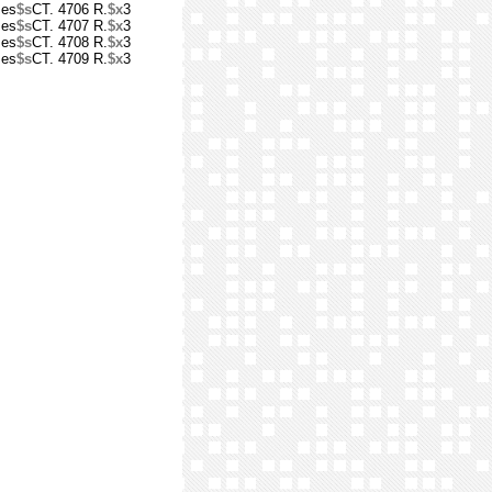
ses
$s
CT. 4706 R.
$x
3
ses
$s
CT. 4707 R.
$x
3
ses
$s
CT. 4708 R.
$x
3
ses
$s
CT. 4709 R.
$x
3