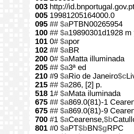
003
http://id.bnportugal.gov.
005
19981205164000.0
095
##
$a
PTBN00265954
100
##
$a
19890301d1928 m 
101
0#
$a
por
102
##
$a
BR
200
0#
$a
Matta illuminada
205
##
$a
3ª ed
210
#9
$a
Rio de Janeiro
$c
Li
215
##
$a
286, [2] p.
518
1#
$a
Mata iluminada
675
##
$a
869.0(81)-1 Cearen
675
##
$a
869.0(81)-9 Cearen
700
#1
$a
Cearense,
$b
Catull
801
#0
$a
PT
$b
BN
$g
RPC