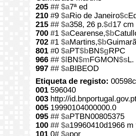
205
##
$a
7ª ed
210
#9
$a
Rio de Janeiro
$c
Ed
215
##
$a
358, 26 p.
$d
17 cm
700
#1
$a
Cearense,
$b
Catull
702
#1
$a
Martins,
$b
Guimar
801
#0
$a
PT
$b
BN
$g
RPC
966
##
$l
BN
$m
FGMON
$s
L.
997
##
$a
BIBEOD
Etiqueta de registo:
00598c
001
596040
003
http://id.bnportugal.gov.
005
19990104000000.0
095
##
$a
PTBN00805375
100
##
$a
19960410d1966 m 
101
0#
$a
por