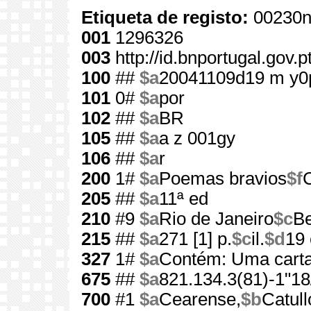
Etiqueta de registo:
00230n
001
1296326
003
http://id.bnportugal.gov.
100
##
$a
20041109d19 m y0
101
0#
$a
por
102
##
$a
BR
105
##
$a
a z 001gy
106
##
$a
r
200
1#
$a
Poemas bravios
$f
205
##
$a
11ª ed
210
#9
$a
Rio de Janeiro
$c
Be
215
##
$a
271 [1] p.
$c
il.
$d
19
327
1#
$a
Contém: Uma carta
675
##
$a
821.134.3(81)-1"18
700
#1
$a
Cearense,
$b
Catull