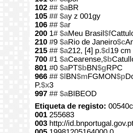
102
##
$a
BR
105
##
$a
y z 001gy
106
##
$a
r
200
1#
$a
Meu Brasil
$f
Cattul
210
#9
$a
Rio de Janeiro
$c
An
215
##
$a
212, [4] p.
$d
19 cm
700
#1
$a
Cearense,
$b
Catull
801
#0
$a
PT
$b
BN
$g
RPC
966
##
$l
BN
$m
FGMON
$p
D
P.
$x
3
997
##
$a
BIBEOD
Etiqueta de registo:
00540c
001
255683
003
http://id.bnportugal.gov.
005
19981205164000.0