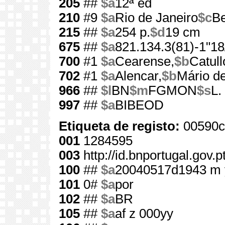
205
##
$a
12ª ed
210
#9
$a
Rio de Janeiro
$c
Be
215
##
$a
254 p.
$d
19 cm
675
##
$a
821.134.3(81)-1"18
700
#1
$a
Cearense,
$b
Catull
702
#1
$a
Alencar,
$b
Mário de
966
##
$l
BN
$m
FGMON
$s
L.
997
##
$a
BIBEOD
Etiqueta de registo:
00590c
001
1284595
003
http://id.bnportugal.gov.
100
##
$a
20040517d1943 m 
101
0#
$a
por
102
##
$a
BR
105
##
$a
af z 000yy