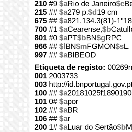
210
#9
$a
Rio de Janeiro
$c
Be
215
##
$a
279 p.
$d
19 cm
675
##
$a
821.134.3(81)-1"18
700
#1
$a
Cearense,
$b
Catull
801
#0
$a
PT
$b
BN
$g
RPC
966
##
$l
BN
$m
FGMON
$s
L.
997
##
$a
BIBEOD
Etiqueta de registo:
00269n
001
2003733
003
http://id.bnportugal.gov.
100
##
$a
20181025f1890190
101
0#
$a
por
102
##
$a
BR
106
##
$a
r
200
1#
$a
Luar do Sertão
$b
M