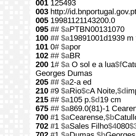
001
125493
003
http://id.bnportugal.gov.
005
19981121143200.0
095
##
$a
PTBN00131070
100
##
$a
19891001d1939 m 
101
0#
$a
por
102
##
$a
BR
200
1#
$a
O sol e a lua
$f
Cat
Georges Dumas
205
##
$a
2-a ed
210
#9
$a
Rio
$c
A Noite,
$d
im
215
##
$a
105 p.
$d
19 cm
675
##
$a
869.0(81)-1 Cearen
700
#1
$a
Cearense,
$b
Catull
702
#1
$a
Sales Filho
$4
080
$
702
#1
$a
Dumas,
$b
Georges