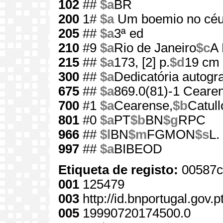
102
##
$a
BR
200
1#
$a
Um boemio no cé
205
##
$a
3ª ed
210
#9
$a
Rio de Janeiro
$c
A 
215
##
$a
173, [2] p.
$d
19 cm
300
##
$a
Dedicatória autogr
675
##
$a
869.0(81)-1 Cearen
700
#1
$a
Cearense,
$b
Catull
801
#0
$a
PT
$b
BN
$g
RPC
966
##
$l
BN
$m
FGMON
$s
L.
997
##
$a
BIBEOD
Etiqueta de registo:
00587c
001
125479
003
http://id.bnportugal.gov.
005
19990720174500.0