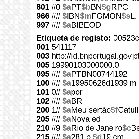
801
#0
$a
PT
$b
BN
$g
RPC
966
##
$l
BN
$m
FGMON
$s
L.
997
##
$a
BIBEOD
Etiqueta de registo:
00523c
001
541117
003
http://id.bnportugal.gov.
005
19990103000000.0
095
##
$a
PTBN00744192
100
##
$a
19950626d1939 m 
101
0#
$a
por
102
##
$a
BR
200
1#
$a
Meu sertão
$f
Catul
205
##
$a
Nova ed
210
#9
$a
Rio de Janeiro
$c
Be
215
##
$a
281 p.
$d
19 cm