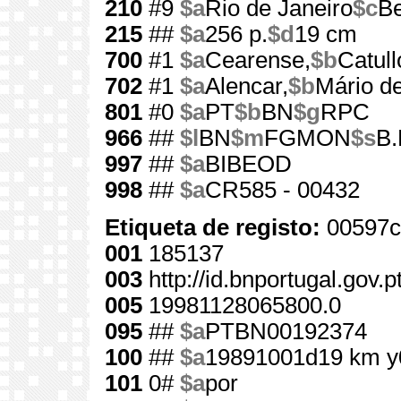
210
#9
$a
Rio de Janeiro
$c
Be
215
##
$a
256 p.
$d
19 cm
700
#1
$a
Cearense,
$b
Catull
702
#1
$a
Alencar,
$b
Mário de
801
#0
$a
PT
$b
BN
$g
RPC
966
##
$l
BN
$m
FGMON
$s
B.
997
##
$a
BIBEOD
998
##
$a
CR585 - 00432
Etiqueta de registo:
00597c
001
185137
003
http://id.bnportugal.gov.
005
19981128065800.0
095
##
$a
PTBN00192374
100
##
$a
19891001d19 km y
101
0#
$a
por