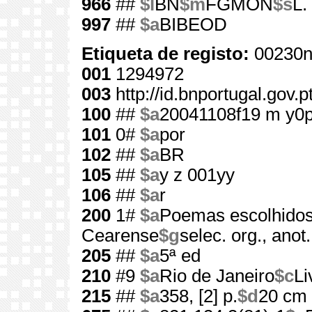
966
##
$l
BN
$m
FGMON
$s
L.
997
##
$a
BIBEOD
Etiqueta de registo:
00230n
001
1294972
003
http://id.bnportugal.gov.
100
##
$a
20041108f19 m y0
101
0#
$a
por
102
##
$a
BR
105
##
$a
y z 001yy
106
##
$a
r
200
1#
$a
Poemas escolhido
Cearense
$g
selec. org., ano
205
##
$a
5ª ed
210
#9
$a
Rio de Janeiro
$c
Li
215
##
$a
358, [2] p.
$d
20 cm