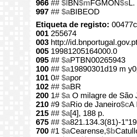
966
##
$l
BN
$m
FGMON
$s
L.
997
##
$a
BIBEOD
Etiqueta de registo:
00477c
001
255674
003
http://id.bnportugal.gov.
005
19981205164000.0
095
##
$a
PTBN00265943
100
##
$a
19890301d19 m y0
101
0#
$a
por
102
##
$a
BR
200
1#
$a
O milagre de São 
210
#9
$a
Rio de Janeiro
$c
A 
215
##
$a
[4], 188 p.
675
##
$a
821.134.3(81)-1"19
700
#1
$a
Cearense,
$b
Catull