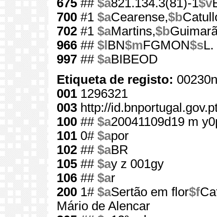
675
##
$a
821.134.3(81)-1
$v
700
#1
$a
Cearense,
$b
Catull
702
#1
$a
Martins,
$b
Guimar
966
##
$l
BN
$m
FGMON
$s
L.
997
##
$a
BIBEOD
Etiqueta de registo:
00230n
001
1296321
003
http://id.bnportugal.gov.
100
##
$a
20041109d19 m y0
101
0#
$a
por
102
##
$a
BR
105
##
$a
y z 001gy
106
##
$a
r
200
1#
$a
Sertão em flor
$f
Ca
Mário de Alencar