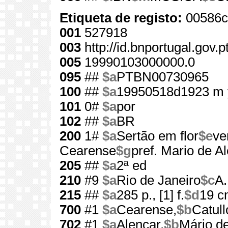
Etiqueta de registo:
00586c
001
527918
003
http://id.bnportugal.gov.
005
19990103000000.0
095
##
$a
PTBN00730965
100
##
$a
19950518d1923 m 
101
0#
$a
por
102
##
$a
BR
200
1#
$a
Sertão em flor
$e
ve
Cearense
$g
pref. Mario de A
205
##
$a
2ª ed
210
#9
$a
Rio de Janeiro
$c
A.
215
##
$a
285 p., [1] f.
$d
19 c
700
#1
$a
Cearense,
$b
Catull
702
#1
$a
Alencar,
$b
Mário de