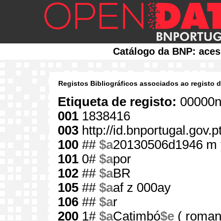
Catálogo da BNP: aces
Registos Bibliográficos associados ao registo 
Etiqueta de registo:
00000n
001
1838416
003
http://id.bnportugal.gov.
100
##
$a
20130506d1946 m 
101
0#
$a
por
102
##
$a
BR
105
##
$a
af z 000ay
106
##
$a
r
200
1#
$a
Catimbó
$e
( roman