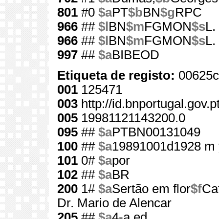
801
#0
$a
PT
$b
BN
$g
RPC
966
##
$l
BN
$m
FGMON
$s
L.
966
##
$l
BN
$m
FGMON
$s
L.
997
##
$a
BIBEOD
Etiqueta de registo:
00625c
001
125471
003
http://id.bnportugal.gov.
005
19981121143200.0
095
##
$a
PTBN00131049
100
##
$a
19891001d1928 m 
101
0#
$a
por
102
##
$a
BR
200
1#
$a
Sertão em flor
$f
Ca
Dr. Mario de Alencar
205
##
$a
4-a ed