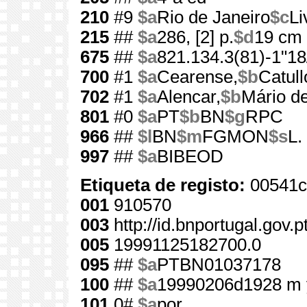
210
#9
$a
Rio de Janeiro
$c
Li
215
##
$a
286, [2] p.
$d
19 cm
675
##
$a
821.134.3(81)-1"18
700
#1
$a
Cearense,
$b
Catull
702
#1
$a
Alencar,
$b
Mário de
801
#0
$a
PT
$b
BN
$g
RPC
966
##
$l
BN
$m
FGMON
$s
L.
997
##
$a
BIBEOD
Etiqueta de registo:
00541c
001
910570
003
http://id.bnportugal.gov.
005
19991125182700.0
095
##
$a
PTBN01037178
100
##
$a
19990206d1928 m 
101
0#
$a
por