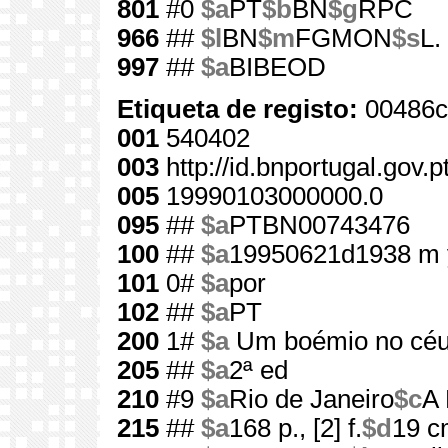
801
#0
$a
PT
$b
BN
$g
RPC
966
##
$l
BN
$m
FGMON
$s
L.
997
##
$a
BIBEOD
Etiqueta de registo:
00486c
001
540402
003
http://id.bnportugal.gov.
005
19990103000000.0
095
##
$a
PTBN00743476
100
##
$a
19950621d1938 m 
101
0#
$a
por
102
##
$a
PT
200
1#
$a
Um boémio no cé
205
##
$a
2ª ed
210
#9
$a
Rio de Janeiro
$c
A 
215
##
$a
168 p., [2] f.
$d
19 c