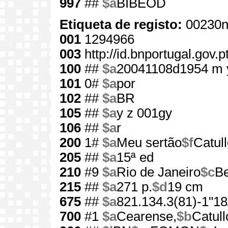
997
##
$a
BIBEOD
Etiqueta de registo:
00230n
001
1294966
003
http://id.bnportugal.gov.
100
##
$a
20041108d1954 m 
101
0#
$a
por
102
##
$a
BR
105
##
$a
y z 001gy
106
##
$a
r
200
1#
$a
Meu sertão
$f
Catul
205
##
$a
15ª ed
210
#9
$a
Rio de Janeiro
$c
Be
215
##
$a
271 p.
$d
19 cm
675
##
$a
821.134.3(81)-1"18
700
#1
$a
Cearense,
$b
Catull