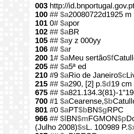
003
http://id.bnportugal.gov.
100
##
$a
20080722d1925 m 
101
0#
$a
por
102
##
$a
BR
105
##
$a
y z 000yy
106
##
$a
r
200
1#
$a
Meu sertão
$f
Catul
205
##
$a
5ª ed
210
#9
$a
Rio de Janeiro
$c
Li
215
##
$a
290, [2] p.
$d
19 cm
675
##
$a
821.134.3(81)-1"19
700
#1
$a
Cearense,
$b
Catull
801
#0
$a
PT
$b
BN
$g
RPC
966
##
$l
BN
$m
FGMON
$p
Do
(Julho 2008)
$s
L. 100989 P.
$