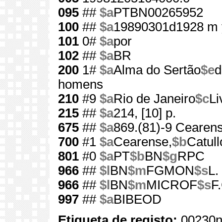
095
##
$a
PTBN00265952
100
##
$a
19890301d1928 m 
101
0#
$a
por
102
##
$a
BR
200
1#
$a
Alma do Sertão
$e
d
homens
210
#9
$a
Rio de Janeiro
$c
Li
215
##
$a
214, [10] p.
675
##
$a
869.(81)-9 Cearens
700
#1
$a
Cearense,
$b
Catull
801
#0
$a
PT
$b
BN
$g
RPC
966
##
$l
BN
$m
FGMON
$s
L.
966
##
$l
BN
$m
MICROF
$s
F
997
##
$a
BIBEOD
Etiqueta de registo:
00230n