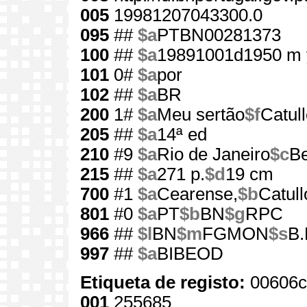
005
19981207043300.0
095
##
$a
PTBN00281373
100
##
$a
19891001d1950 m 
101
0#
$a
por
102
##
$a
BR
200
1#
$a
Meu sertão
$f
Catul
205
##
$a
14ª ed
210
#9
$a
Rio de Janeiro
$c
Be
215
##
$a
271 p.
$d
19 cm
700
#1
$a
Cearense,
$b
Catull
801
#0
$a
PT
$b
BN
$g
RPC
966
##
$l
BN
$m
FGMON
$s
B.
997
##
$a
BIBEOD
Etiqueta de registo:
00606c
001
255685