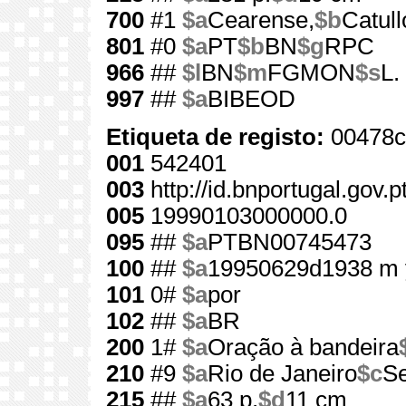
700
#1
$a
Cearense,
$b
Catull
801
#0
$a
PT
$b
BN
$g
RPC
966
##
$l
BN
$m
FGMON
$s
L.
997
##
$a
BIBEOD
Etiqueta de registo:
00478c
001
542401
003
http://id.bnportugal.gov.
005
19990103000000.0
095
##
$a
PTBN00745473
100
##
$a
19950629d1938 m 
101
0#
$a
por
102
##
$a
BR
200
1#
$a
Oração à bandeira
210
#9
$a
Rio de Janeiro
$c
Se
215
##
$a
63 p.
$d
11 cm