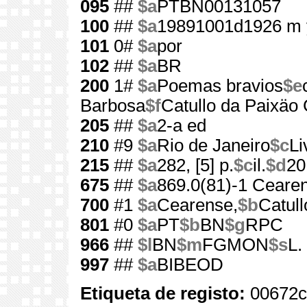
095
##
$a
PTBN00131057
100
##
$a
19891001d1926 m 
101
0#
$a
por
102
##
$a
BR
200
1#
$a
Poemas bravios
$e
Barbosa
$f
Catullo da Paixäo
205
##
$a
2-a ed
210
#9
$a
Rio de Janeiro
$c
Li
215
##
$a
282, [5] p.
$c
il.
$d
20
675
##
$a
869.0(81)-1 Cearen
700
#1
$a
Cearense,
$b
Catull
801
#0
$a
PT
$b
BN
$g
RPC
966
##
$l
BN
$m
FGMON
$s
L.
997
##
$a
BIBEOD
Etiqueta de registo:
00672c