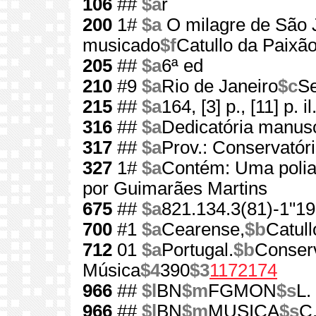
106
##
$a
r
200
1#
$a
O milagre de São 
musicado
$f
Catullo da Paixã
205
##
$a
6ª ed
210
#9
$a
Rio de Janeiro
$c
Se
215
##
$a
164, [3] p., [11] p. il
316
##
$a
Dedicatória manusc
317
##
$a
Prov.: Conservatór
327
1#
$a
Contém: Uma polian
por Guimarães Martins
675
##
$a
821.134.3(81)-1"19
700
#1
$a
Cearense,
$b
Catull
712
01
$a
Portugal.
$b
Conserv
Música
$4
390
$3
1172174
966
##
$l
BN
$m
FGMON
$s
L.
966
##
$l
BN
$m
MUSICA
$s
C