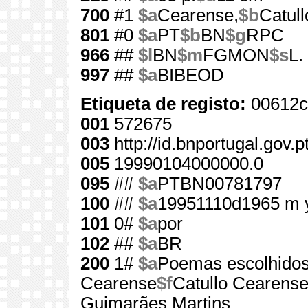
700
#1
$a
Cearense,
$b
Catull
801
#0
$a
PT
$b
BN
$g
RPC
966
##
$l
BN
$m
FGMON
$s
L.
997
##
$a
BIBEOD
Etiqueta de registo:
00612c
001
572675
003
http://id.bnportugal.gov.
005
19990104000000.0
095
##
$a
PTBN00781797
100
##
$a
19951110d1965 m 
101
0#
$a
por
102
##
$a
BR
200
1#
$a
Poemas escolhido
Cearense
$f
Catullo Cearens
Guimarães Martins