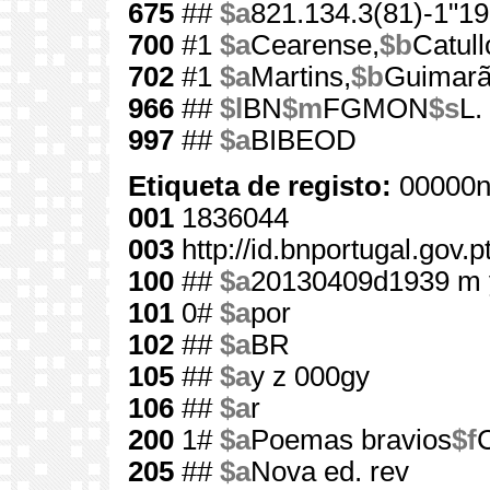
675
##
$a
821.134.3(81)-1"19
700
#1
$a
Cearense,
$b
Catull
702
#1
$a
Martins,
$b
Guimar
966
##
$l
BN
$m
FGMON
$s
L.
997
##
$a
BIBEOD
Etiqueta de registo:
00000n
001
1836044
003
http://id.bnportugal.gov.
100
##
$a
20130409d1939 m 
101
0#
$a
por
102
##
$a
BR
105
##
$a
y z 000gy
106
##
$a
r
200
1#
$a
Poemas bravios
$f
205
##
$a
Nova ed. rev