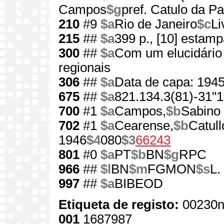
Campos
$g
pref. Catulo da P
210
#9
$a
Rio de Janeiro
$c
Li
215
##
$a
399 p., [10] estam
300
##
$a
Com um elucidário
regionais
306
##
$a
Data de capa: 194
675
##
$a
821.134.3(81)-31"1
700
#1
$a
Campos,
$b
Sabino 
702
#1
$a
Cearense,
$b
Catull
1946
$4
080
$3
66243
801
#0
$a
PT
$b
BN
$g
RPC
966
##
$l
BN
$m
FGMON
$s
L.
997
##
$a
BIBEOD
Etiqueta de registo:
00230n
001
1687987