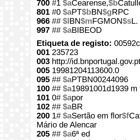
700
#1
$a
Cearense,
$b
Catull
801
#0
$a
PT
$b
BN
$g
RPC
966
##
$l
BN
$m
FGMON
$s
L.
997
##
$a
BIBEOD
Etiqueta de registo:
00592c
001
235723
003
http://id.bnportugal.gov.
005
19981204113600.0
095
##
$a
PTBN00244096
100
##
$a
19891001d1939 m 
101
0#
$a
por
102
##
$a
BR
200
1#
$a
Sertão em flor
$f
Ca
Mário de Alencar
205
##
$a
6ª ed