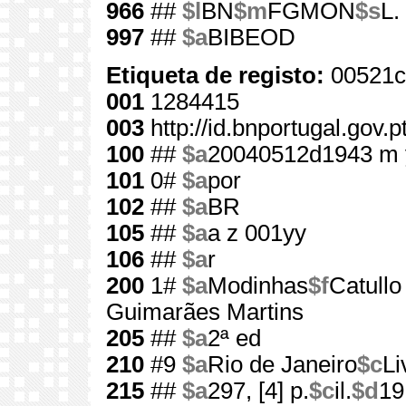
966
##
$l
BN
$m
FGMON
$s
L.
997
##
$a
BIBEOD
Etiqueta de registo:
00521c
001
1284415
003
http://id.bnportugal.gov.
100
##
$a
20040512d1943 m 
101
0#
$a
por
102
##
$a
BR
105
##
$a
a z 001yy
106
##
$a
r
200
1#
$a
Modinhas
$f
Catull
Guimarães Martins
205
##
$a
2ª ed
210
#9
$a
Rio de Janeiro
$c
Li
215
##
$a
297, [4] p.
$c
il.
$d
19