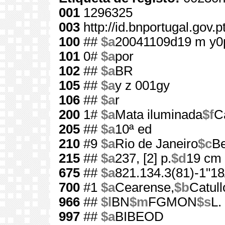
001
1296325
003
http://id.bnportugal.gov.
100
##
$a
20041109d19 m y0
101
0#
$a
por
102
##
$a
BR
105
##
$a
y z 001gy
106
##
$a
r
200
1#
$a
Mata iluminada
$f
C
205
##
$a
10ª ed
210
#9
$a
Rio de Janeiro
$c
Be
215
##
$a
237, [2] p.
$d
19 cm
675
##
$a
821.134.3(81)-1"18
700
#1
$a
Cearense,
$b
Catull
966
##
$l
BN
$m
FGMON
$s
L.
997
##
$a
BIBEOD