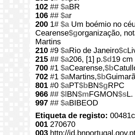
102
##
$a
BR
106
##
$a
r
200
1#
$a
Um boémio no cé
Cearense
$g
organização, not
Martins
210
#9
$a
Rio de Janeiro
$c
Li
215
##
$a
206, [1] p.
$d
19 cm
700
#1
$a
Cearense,
$b
Catull
702
#1
$a
Martins,
$b
Guimar
801
#0
$a
PT
$b
BN
$g
RPC
966
##
$l
BN
$m
FGMON
$s
L.
997
##
$a
BIBEOD
Etiqueta de registo:
00481c
001
270670
003
http://id.bnportugal.gov.