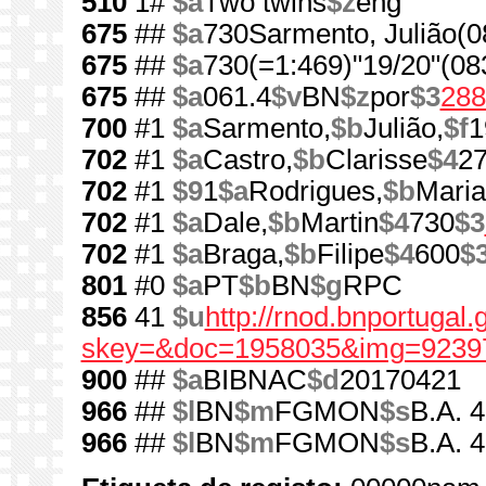
510
1#
$a
Two twins
$z
eng
675
##
$a
730Sarmento, Julião(0
675
##
$a
730(=1:469)"19/20"(08
675
##
$a
061.4
$v
BN
$z
por
$3
288
700
#1
$a
Sarmento,
$b
Julião,
$f
1
702
#1
$a
Castro,
$b
Clarisse
$4
2
702
#1
$9
1
$a
Rodrigues,
$b
Maria
702
#1
$a
Dale,
$b
Martin
$4
730
$3
702
#1
$a
Braga,
$b
Filipe
$4
600
$
801
#0
$a
PT
$b
BN
$g
RPC
856
41
$u
http://rnod.bnportugal
skey=&doc=1958035&img=9239
900
##
$a
BIBNAC
$d
20170421
966
##
$l
BN
$m
FGMON
$s
B.A. 
966
##
$l
BN
$m
FGMON
$s
B.A. 