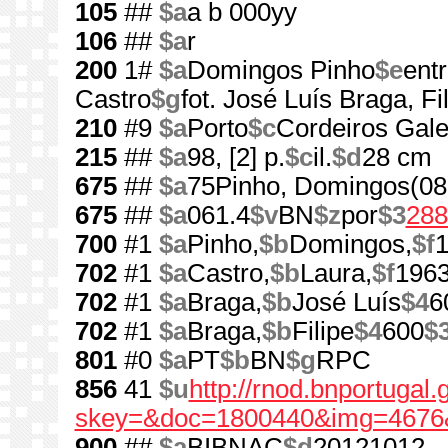
105
##
$a
a b 000yy
106
##
$a
r
200
1#
$a
Domingos Pinho
$e
entr
Castro
$g
fot. José Luís Braga, Fi
210
#9
$a
Porto
$c
Cordeiros Gale
215
##
$a
98, [2] p.
$c
il.
$d
28 cm
675
##
$a
75Pinho, Domingos(08
675
##
$a
061.4
$v
BN
$z
por
$3
288
700
#1
$a
Pinho,
$b
Domingos,
$f
1
702
#1
$a
Castro,
$b
Laura,
$f
1963
702
#1
$a
Braga,
$b
José Luís
$4
6
702
#1
$a
Braga,
$b
Filipe
$4
600
$
801
#0
$a
PT
$b
BN
$g
RPC
856
41
$u
http://rnod.bnportugal
skey=&doc=1800440&img=4676
900
##
$a
BIBNAC
$d
20121012