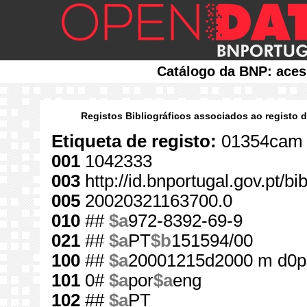
Catálogo da BNP: aces
Registos Bibliográficos associados ao registo 
Etiqueta de registo:
01354cam 
001
1042333
003
http://id.bnportugal.gov.pt/b
005
20020321163700.0
010
##
$a
972-8392-69-9
021
##
$a
PT
$b
151594/00
100
##
$a
20001215d2000 m d0p
101
0#
$a
por
$a
eng
102
##
$a
PT