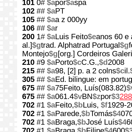
101
0#
$a
por
$a
spa
102
##
$a
PT
105
##
$a
a z 000yy
106
##
$a
r
200
1#
$a
Luis Feito
$e
anos 60 e 
al.]
$g
trad. Alphatrad Portugal
$g
f
Montejo
$g
[org.] Cordeiros Galer
210
#9
$a
Porto
$c
C.G.,
$d
2008
215
##
$a
98, [2] p. a 2 colns
$c
il.
305
##
$a
Ed. bilingue: em portu
675
##
$a
75Feito, Luís(083.82)
$
675
##
$a
061.4
$v
BN
$z
por
$3
288
702
#1
$a
Feito,
$b
Luis,
$f
1929-2
702
#1
$a
Parede,
$b
Tomás
$4
07
702
#1
$a
Braga,
$b
José Luís
$4
6
702
#1
$a
Braga,
$b
Filipe
$4
600
$