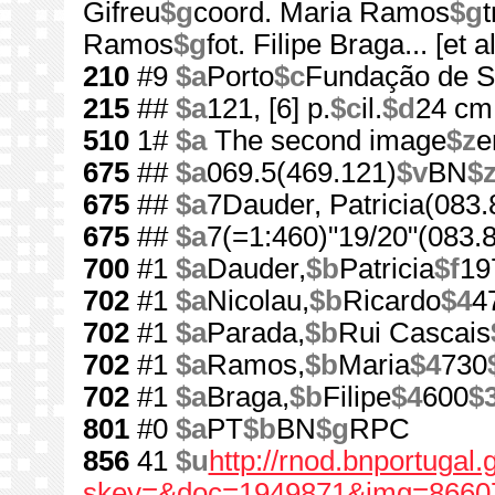
Gifreu
$g
coord. Maria Ramos
$g
Ramos
$g
fot. Filipe Braga... [et al
210
#9
$a
Porto
$c
Fundação de Se
215
##
$a
121, [6] p.
$c
il.
$d
24 cm
510
1#
$a
The second image
$z
e
675
##
$a
069.5(469.121)
$v
BN
$
675
##
$a
7Dauder, Patricia(083.
675
##
$a
7(=1:460)"19/20"(083.
700
#1
$a
Dauder,
$b
Patricia
$f
19
702
#1
$a
Nicolau,
$b
Ricardo
$4
4
702
#1
$a
Parada,
$b
Rui Cascais
702
#1
$a
Ramos,
$b
Maria
$4
730
702
#1
$a
Braga,
$b
Filipe
$4
600
$
801
#0
$a
PT
$b
BN
$g
RPC
856
41
$u
http://rnod.bnportugal
skey=&doc=1949871&img=8660