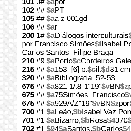
101
0#
$a
por
102
##
$a
PT
105
##
$a
a z 001gd
106
##
$a
r
200
1#
$a
Diálogos interculturais
por Francisco Simões
$f
Isabel P
Carlos Santos, Filipe Braga
210
#9
$a
Porto
$c
Cordeiros Gale
215
##
$a
153, [6] p.
$c
il.
$d
31 cm
320
##
$a
Bibliografia, 52-53
675
##
$a
821.1/.8-1"19"
$v
BN
$z
675
##
$a
75Simões, Francisco
$
675
##
$a
929A/Z"19"
$v
BN
$z
por
700
#1
$a
Leão,
$b
Isabel Vaz Pon
701
#1
$a
Bizarro,
$b
Rosa
$4
070
702
#1
$9
4
$a
Santos,
$b
Carlos
$4