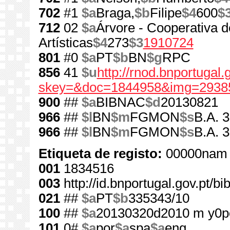
702
#1
$a
Braga,
$b
Filipe
$4
600
$
712
02
$a
Árvore - Cooperativa d
Artísticas
$4
273
$3
1910724
801
#0
$a
PT
$b
BN
$g
RPC
856
41
$u
http://rnod.bnportugal
skey=&doc=1844958&img=2938
900
##
$a
BIBNAC
$d
20130821
966
##
$l
BN
$m
FGMON
$s
B.A. 
966
##
$l
BN
$m
FGMON
$s
B.A. 
Etiqueta de registo:
00000nam 
001
1834516
003
http://id.bnportugal.gov.pt/b
021
##
$a
PT
$b
335343/10
100
##
$a
20130320d2010 m y0p
101
0#
$a
por
$a
spa
$a
eng