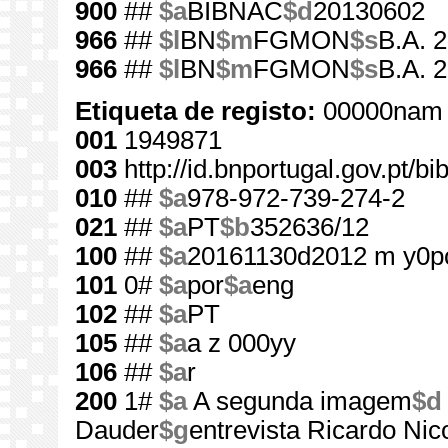
900
##
$a
BIBNAC
$d
20130602
966
##
$l
BN
$m
FGMON
$s
B.A. 
966
##
$l
BN
$m
FGMON
$s
B.A. 
Etiqueta de registo:
00000nam 
001
1949871
003
http://id.bnportugal.gov.pt/b
010
##
$a
978-972-739-274-2
021
##
$a
PT
$b
352636/12
100
##
$a
20161130d2012 m y0p
101
0#
$a
por
$a
eng
102
##
$a
PT
105
##
$a
a z 000yy
106
##
$a
r
200
1#
$a
A segunda imagem
$d
Dauder
$g
entrevista Ricardo Nic