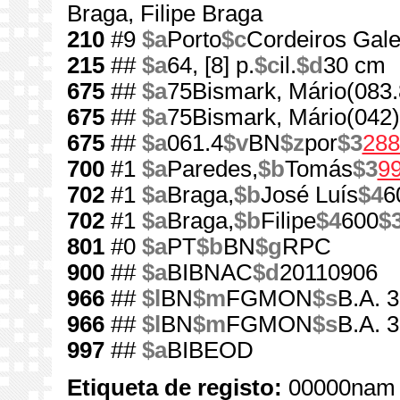
Braga, Filipe Braga
210
#9
$a
Porto
$c
Cordeiros Gale
215
##
$a
64, [8] p.
$c
il.
$d
30 cm
675
##
$a
75Bismark, Mário(083.
675
##
$a
75Bismark, Mário(042)
675
##
$a
061.4
$v
BN
$z
por
$3
288
700
#1
$a
Paredes,
$b
Tomás
$3
9
702
#1
$a
Braga,
$b
José Luís
$4
6
702
#1
$a
Braga,
$b
Filipe
$4
600
$
801
#0
$a
PT
$b
BN
$g
RPC
900
##
$a
BIBNAC
$d
20110906
966
##
$l
BN
$m
FGMON
$s
B.A. 
966
##
$l
BN
$m
FGMON
$s
B.A. 
997
##
$a
BIBEOD
Etiqueta de registo:
00000nam 