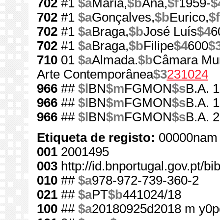
702
#1
$a
Maria,
$b
Ana,
$f
1959-
$
702
#1
$a
Gonçalves,
$b
Eurico,
$f
702
#1
$a
Braga,
$b
José Luís
$4
6
702
#1
$a
Braga,
$b
Filipe
$4
600
$
710
01
$a
Almada.
$b
Câmara Mun
Arte Contemporânea
$3
231024
966
##
$l
BN
$m
FGMON
$s
B.A. 
966
##
$l
BN
$m
FGMON
$s
B.A. 
966
##
$l
BN
$m
FGMON
$s
B.A. 
Etiqueta de registo:
00000nam 
001
2001495
003
http://id.bnportugal.gov.pt/b
010
##
$a
978-972-739-360-2
021
##
$a
PT
$b
441024/18
100
##
$a
20180925d2018 m y0p