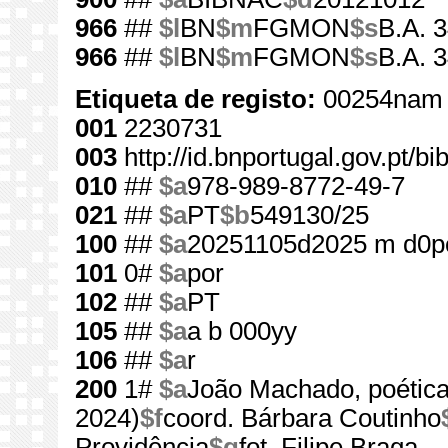
966
##
$l
BN
$m
FGMON
$s
B.A. 
966
##
$l
BN
$m
FGMON
$s
B.A. 
Etiqueta de registo:
00254nam 
001
2230731
003
http://id.bnportugal.gov.pt/b
010
##
$a
978-989-8772-49-7
021
##
$a
PT
$b
549130/25
100
##
$a
20251105d2025 m d0p
101
0#
$a
por
102
##
$a
PT
105
##
$a
a b 000yy
106
##
$a
r
200
1#
$a
João Machado, poética
2024)
$f
coord. Bárbara Coutinho
Providência
$g
fot. Filipe Braga