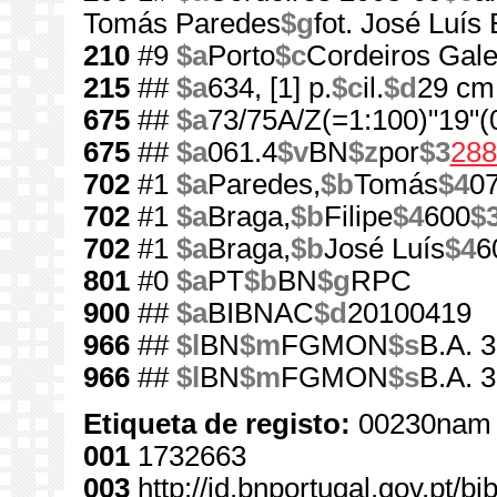
Tomás Paredes
$g
fot. José Luís
210
#9
$a
Porto
$c
Cordeiros Gale
215
##
$a
634, [1] p.
$c
il.
$d
29 cm
675
##
$a
73/75A/Z(=1:100)"19"(
675
##
$a
061.4
$v
BN
$z
por
$3
288
702
#1
$a
Paredes,
$b
Tomás
$4
0
702
#1
$a
Braga,
$b
Filipe
$4
600
$
702
#1
$a
Braga,
$b
José Luís
$4
6
801
#0
$a
PT
$b
BN
$g
RPC
900
##
$a
BIBNAC
$d
20100419
966
##
$l
BN
$m
FGMON
$s
B.A. 
966
##
$l
BN
$m
FGMON
$s
B.A. 
Etiqueta de registo:
00230nam 
001
1732663
003
http://id.bnportugal.gov.pt/b