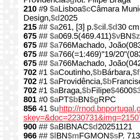
210
#9
$a
Lisboa
$c
Câmara Munic
Design,
$d
2025
215
##
$a
261, [3] p.
$c
il.
$d
30 cm
675
##
$a
069.5(469.411)
$v
BN
$z
675
##
$a
766Machado, João(083
675
##
$a
766(=1:469)"19/20"(08
675
##
$a
766Machado, João(04
702
#1
$a
Coutinho,
$b
Bárbara,
$f
702
#1
$a
Providência,
$b
Francis
702
#1
$a
Braga,
$b
Filipe
$4
600
$
801
#0
$a
PT
$b
BN
$g
RPC
856
41
$u
http://rnod.bnportugal
skey=&doc=2230731&img=2150
900
##
$a
BIBNAC
$d
20251121
966
##
$l
BN
$m
FGMON
$s
P. 713