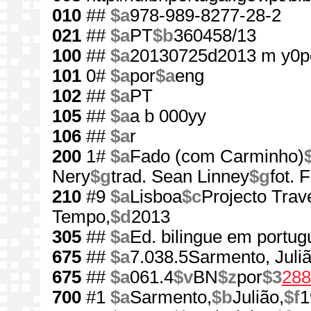
010
##
$a
978-989-8277-28-2
021
##
$a
PT
$b
360458/13
100
##
$a
20130725d2013 m y0p
101
0#
$a
por
$a
eng
102
##
$a
PT
105
##
$a
a b 000yy
106
##
$a
r
200
1#
$a
Fado (com Carminho)
Nery
$g
trad. Sean Linney
$g
fot. 
210
#9
$a
Lisboa
$c
Projecto Tra
Tempo,
$d
2013
305
##
$a
Ed. bilingue em portug
675
##
$a
7.038.5Sarmento, Juli
675
##
$a
061.4
$v
BN
$z
por
$3
288
700
#1
$a
Sarmento,
$b
Julião,
$f
1