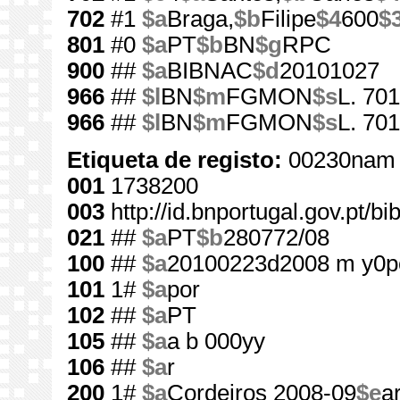
702
#1
$a
Braga,
$b
Filipe
$4
600
$
801
#0
$a
PT
$b
BN
$g
RPC
900
##
$a
BIBNAC
$d
20101027
966
##
$l
BN
$m
FGMON
$s
L. 701
966
##
$l
BN
$m
FGMON
$s
L. 70
Etiqueta de registo:
00230nam 
001
1738200
003
http://id.bnportugal.gov.pt/b
021
##
$a
PT
$b
280772/08
100
##
$a
20100223d2008 m y0p
101
1#
$a
por
102
##
$a
PT
105
##
$a
a b 000yy
106
##
$a
r
200
1#
$a
Cordeiros 2008-09
$e
a