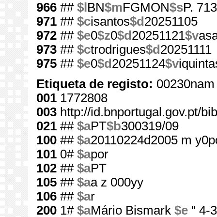
966
##
$l
BN
$m
FGMON
$s
P. 71
971
##
$c
isantos
$d
20251105
972
##
$e
0
$z
0
$d
20251121
$v
asa
973
##
$c
trodrigues
$d
20251111
975
##
$e
0
$d
20251124
$v
iquinta
Etiqueta de registo:
00230nam 
001
1772808
003
http://id.bnportugal.gov.pt/b
021
##
$a
PT
$b
300319/09
100
##
$a
20110224d2005 m y0p
101
0#
$a
por
102
##
$a
PT
105
##
$a
a z 000yy
106
##
$a
r
200
1#
$a
Mário Bismark
$e
" 4-3