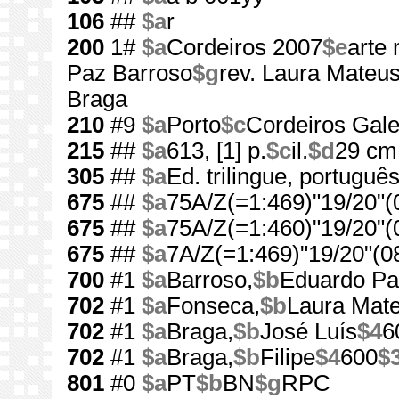
106
##
$a
r
200
1#
$a
Cordeiros 2007
$e
arte
Paz Barroso
$g
rev. Laura Mateu
Braga
210
#9
$a
Porto
$c
Cordeiros Gale
215
##
$a
613, [1] p.
$c
il.
$d
29 cm
305
##
$a
Ed. trilingue, portuguê
675
##
$a
75A/Z(=1:469)"19/20"(
675
##
$a
75A/Z(=1:460)"19/20"(
675
##
$a
7A/Z(=1:469)"19/20"(0
700
#1
$a
Barroso,
$b
Eduardo Pa
702
#1
$a
Fonseca,
$b
Laura Mat
702
#1
$a
Braga,
$b
José Luís
$4
6
702
#1
$a
Braga,
$b
Filipe
$4
600
$
801
#0
$a
PT
$b
BN
$g
RPC