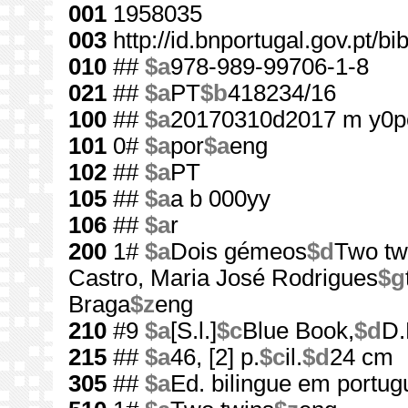
001
1958035
003
http://id.bnportugal.gov.pt/b
010
##
$a
978-989-99706-1-8
021
##
$a
PT
$b
418234/16
100
##
$a
20170310d2017 m y0p
101
0#
$a
por
$a
eng
102
##
$a
PT
105
##
$a
a b 000yy
106
##
$a
r
200
1#
$a
Dois gémeos
$d
Two tw
Castro, Maria José Rodrigues
$g
Braga
$z
eng
210
#9
$a
[S.l.]
$c
Blue Book,
$d
D.
215
##
$a
46, [2] p.
$c
il.
$d
24 cm
305
##
$a
Ed. bilingue em portug