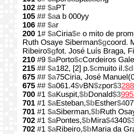
102
##
$a
PT
105
##
$a
a b 000yy
106
##
$a
r
200
1#
$a
Ciria
$e
o mito de prom
Ruth Osaye Siberman
$g
coord. 
Ribeiro
$g
fot. José Luís Braga, F
210
#9
$a
Porto
$c
Cordeiros Gale
215
##
$a
182, [2] p.
$c
muito il.
$d
675
##
$a
75Ciria, José Manuel(
675
##
$a
061.4
$v
BN
$z
por
$3
288
700
#1
$a
Kuspit,
$b
Donald
$3
995
701
#1
$a
Esteban,
$b
Esther
$4
07
701
#1
$a
Siberman,
$b
Ruth Osa
702
#1
$a
Pontes,
$b
Mira
$4
340
$
702
#1
$a
Ribeiro,
$b
Maria da Gr