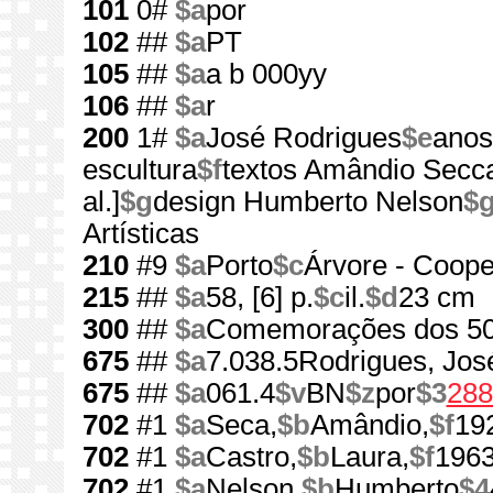
101
0#
$a
por
102
##
$a
PT
105
##
$a
a b 000yy
106
##
$a
r
200
1#
$a
José Rodrigues
$e
anos
escultura
$f
textos Amândio Secca
al.]
$g
design Humberto Nelson
$
Artísticas
210
#9
$a
Porto
$c
Árvore - Cooper
215
##
$a
58, [6] p.
$c
il.
$d
23 cm
300
##
$a
Comemorações dos 50
675
##
$a
7.038.5Rodrigues, Jos
675
##
$a
061.4
$v
BN
$z
por
$3
288
702
#1
$a
Seca,
$b
Amândio,
$f
19
702
#1
$a
Castro,
$b
Laura,
$f
1963
702
#1
$a
Nelson,
$b
Humberto
$4