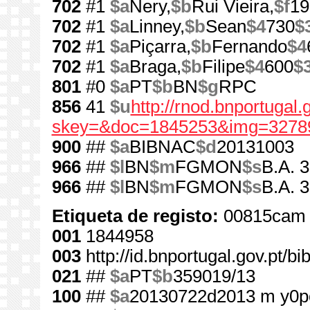
702
#1
$a
Nery,
$b
Rui Vieira,
$f
19
702
#1
$a
Linney,
$b
Sean
$4
730
$
702
#1
$a
Piçarra,
$b
Fernando
$4
702
#1
$a
Braga,
$b
Filipe
$4
600
$
801
#0
$a
PT
$b
BN
$g
RPC
856
41
$u
http://rnod.bnportugal
skey=&doc=1845253&img=3278
900
##
$a
BIBNAC
$d
20131003
966
##
$l
BN
$m
FGMON
$s
B.A. 
966
##
$l
BN
$m
FGMON
$s
B.A. 
Etiqueta de registo:
00815cam 
001
1844958
003
http://id.bnportugal.gov.pt/b
021
##
$a
PT
$b
359019/13
100
##
$a
20130722d2013 m y0p