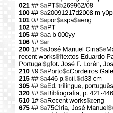
021
##
$a
PT
$b
269962/08
100
##
$a
20091217d2008 m y0p
101
0#
$a
por
$a
spa
$a
eng
102
##
$a
PT
105
##
$a
a b 000yy
106
##
$a
r
200
1#
$a
José Manuel Ciria
$e
Ma
recent works
$f
textos Eduardo Paz
Portugal
$g
fot. José F. Lorén, Jo
210
#9
$a
Porto
$c
Cordeiros Gale
215
##
$a
446 p.
$c
il.
$d
33 cm
305
##
$a
Ed. trilingue, portuguê
320
##
$a
Bibliografia, p. 421-44
510
1#
$a
Recent works
$z
eng
675
##
$a
75Ciria, José Manuel
$