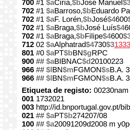
700
#1
$a
Ciria,
$b
José Manuel
$
702
#1
$a
Barroso,
$b
Eduardo Pa
702
#1
$a
F. Lorén,
$b
José
$4
600
702
#1
$a
Braga,
$b
José Luís
$4
6
702
#1
$a
Braga,
$b
Filipe
$4
600
$
712
02
$a
Alphatrad
$4
730
$3
133
801
#0
$a
PT
$b
BN
$g
RPC
900
##
$a
BIBNAC
$d
20100223
966
##
$l
BN
$m
FGMON
$s
B.A. 3
966
##
$l
BN
$m
FGMON
$s
B.A. 
Etiqueta de registo:
00230nam 
001
1732021
003
http://id.bnportugal.gov.pt/b
021
##
$a
PT
$b
274207/08
100
##
$a
20091209d2008 m y0p