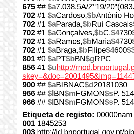
675
##
$a
7.038.5A/Z"19/20"(083
702
#1
$a
Cardoso,
$b
António H
702
#1
$a
Parada,
$b
Rui Cascais
702
#1
$a
Gonçalves,
$b
C.
$4
730
702
#1
$a
Ramos,
$b
Maria
$4
730
702
#1
$a
Braga,
$b
Filipe
$4
600
$
801
#0
$a
PT
$b
BN
$g
RPC
856
41
$u
http://rnod.bnportugal
skey=&doc=2001495&img=11447
900
##
$a
BIBNAC
$d
20181030
966
##
$l
BN
$m
FGMON
$s
P. 514
966
##
$l
BN
$m
FGMON
$s
P. 51
Etiqueta de registo:
00000nam 
001
1845253
003
http://id.bnportugal.gov.pt/b