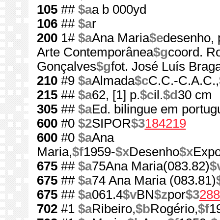
105
##
$a
a b 000yd
106
##
$a
r
200
1#
$a
Ana Maria
$e
desenho, 
Arte Contemporânea
$g
coord. Ro
Gonçalves
$g
fot. José Luís Braga
210
#9
$a
Almada
$c
C.C.-C.A.C.,
215
##
$a
62, [1] p.
$c
il.
$d
30 cm
305
##
$a
Ed. bilingue em portug
600
#0
$2
SIPOR
$3
184219
600
#0
$a
Ana
Maria,
$f
1959-
$x
Desenho
$x
Expo
675
##
$a
75Ana Maria(083.82)
$
675
##
$a
74 Ana Maria (083.81)
675
##
$a
061.4
$v
BN
$z
por
$3
288
702
#1
$a
Ribeiro,
$b
Rogério,
$f
1