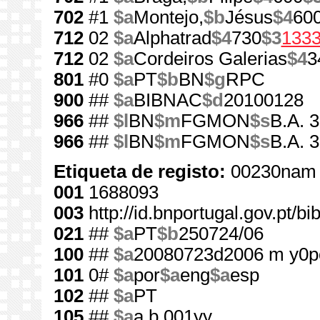
702
#1
$a
Montejo,
$b
Jésus
$4
60
712
02
$a
Alphatrad
$4
730
$3
133
712
02
$a
Cordeiros Galerias
$4
3
801
#0
$a
PT
$b
BN
$g
RPC
900
##
$a
BIBNAC
$d
20100128
966
##
$l
BN
$m
FGMON
$s
B.A. 3
966
##
$l
BN
$m
FGMON
$s
B.A. 
Etiqueta de registo:
00230nam 
001
1688093
003
http://id.bnportugal.gov.pt/b
021
##
$a
PT
$b
250724/06
100
##
$a
20080723d2006 m y0p
101
0#
$a
por
$a
eng
$a
esp
102
##
$a
PT
105
##
$a
a b 001yy