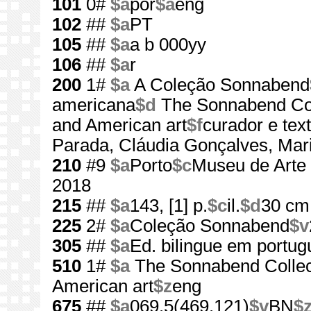
101
0#
$a
por
$a
eng
102
##
$a
PT
105
##
$a
a b 000yy
106
##
$a
r
200
1#
$a
A Coleção Sonnabend
americana
$d
The Sonnabend Col
and American art
$f
curador e te
Parada, Cláudia Gonçalves, Ma
210
#9
$a
Porto
$c
Museu de Arte
2018
215
##
$a
143, [1] p.
$c
il.
$d
30 cm
225
2#
$a
Coleção Sonnabend
$v
305
##
$a
Ed. bilingue em portug
510
1#
$a
The Sonnabend Collec
American art
$z
eng
675
##
$a
069.5(469.121)
$v
BN
$