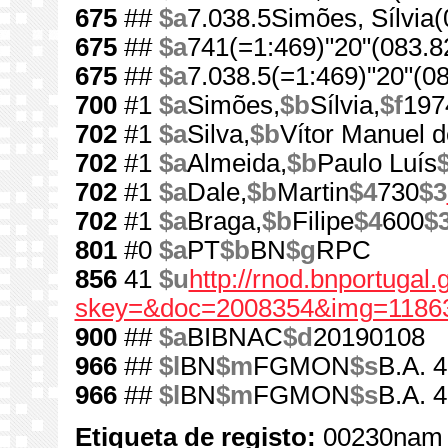
675
##
$a
7.038.5Simões, Sílvia(
675
##
$a
741(=1:469)"20"(083.8
675
##
$a
7.038.5(=1:469)"20"(0
700
#1
$a
Simões,
$b
Sílvia,
$f
197
702
#1
$a
Silva,
$b
Vítor Manuel d
702
#1
$a
Almeida,
$b
Paulo Luís
702
#1
$a
Dale,
$b
Martin
$4
730
$3
702
#1
$a
Braga,
$b
Filipe
$4
600
$
801
#0
$a
PT
$b
BN
$g
RPC
856
41
$u
http://rnod.bnportugal
skey=&doc=2008354&img=11863
900
##
$a
BIBNAC
$d
20190108
966
##
$l
BN
$m
FGMON
$s
B.A. 
966
##
$l
BN
$m
FGMON
$s
B.A. 
Etiqueta de registo:
00230nam 