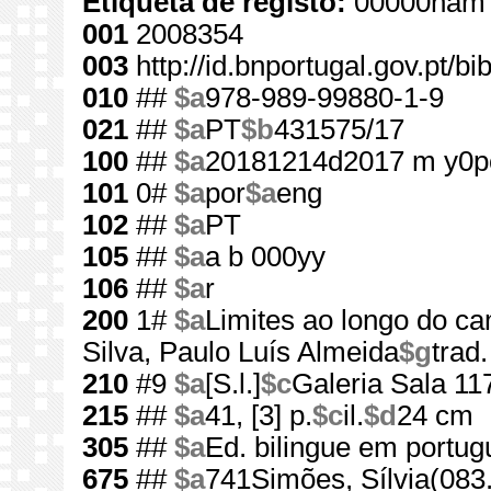
Etiqueta de registo:
00000nam 
001
2008354
003
http://id.bnportugal.gov.pt/b
010
##
$a
978-989-99880-1-9
021
##
$a
PT
$b
431575/17
100
##
$a
20181214d2017 m y0p
101
0#
$a
por
$a
eng
102
##
$a
PT
105
##
$a
a b 000yy
106
##
$a
r
200
1#
$a
Limites ao longo do c
Silva, Paulo Luís Almeida
$g
trad
210
#9
$a
[S.l.]
$c
Galeria Sala 11
215
##
$a
41, [3] p.
$c
il.
$d
24 cm
305
##
$a
Ed. bilingue em portug
675
##
$a
741Simões, Sílvia(083