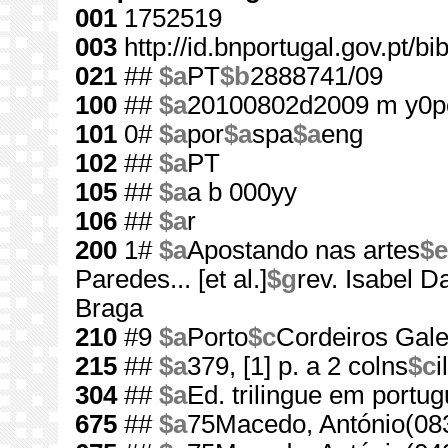
001
1752519
003
http://id.bnportugal.gov.pt/b
021
##
$a
PT
$b
2888741/09
100
##
$a
20100802d2009 m y0p
101
0#
$a
por
$a
spa
$a
eng
102
##
$a
PT
105
##
$a
a b 000yy
106
##
$a
r
200
1#
$a
Apostando nas artes
$e
Paredes... [et al.]
$g
rev. Isabel D
Braga
210
#9
$a
Porto
$c
Cordeiros Gale
215
##
$a
379, [1] p. a 2 colns
$c
i
304
##
$a
Ed. trilingue em portug
675
##
$a
75Macedo, António(08