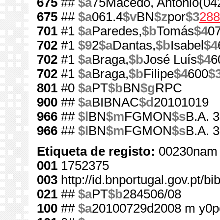
675
##
$a
75Macedo, António(04
675
##
$a
061.4
$v
BN
$z
por
$3
288
701
#1
$a
Paredes,
$b
Tomás
$4
0
702
#1
$9
2
$a
Dantas,
$b
Isabel
$4
702
#1
$a
Braga,
$b
José Luís
$4
6
702
#1
$a
Braga,
$b
Filipe
$4
600
$
801
#0
$a
PT
$b
BN
$g
RPC
900
##
$a
BIBNAC
$d
20101019
966
##
$l
BN
$m
FGMON
$s
B.A. 3
966
##
$l
BN
$m
FGMON
$s
B.A. 
Etiqueta de registo:
00230nam 
001
1752375
003
http://id.bnportugal.gov.pt/b
021
##
$a
PT
$b
284506/08
100
##
$a
20100729d2008 m y0p