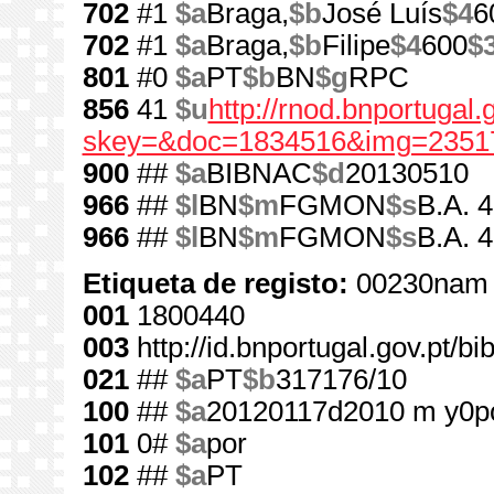
702
#1
$a
Braga,
$b
José Luís
$4
6
702
#1
$a
Braga,
$b
Filipe
$4
600
$
801
#0
$a
PT
$b
BN
$g
RPC
856
41
$u
http://rnod.bnportugal
skey=&doc=1834516&img=2351
900
##
$a
BIBNAC
$d
20130510
966
##
$l
BN
$m
FGMON
$s
B.A. 4
966
##
$l
BN
$m
FGMON
$s
B.A. 
Etiqueta de registo:
00230nam 
001
1800440
003
http://id.bnportugal.gov.pt/b
021
##
$a
PT
$b
317176/10
100
##
$a
20120117d2010 m y0p
101
0#
$a
por
102
##
$a
PT