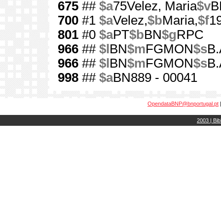
675
##
$a
75Velez, Maria
$v
B
700
#1
$a
Velez,
$b
Maria,
$f
1
801
#0
$a
PT
$b
BN
$g
RPC
966
##
$l
BN
$m
FGMON
$s
B.
966
##
$l
BN
$m
FGMON
$s
B.
998
##
$a
BN889 - 00041
OpendataBNP@bnportugal.pt
2003 | Bib