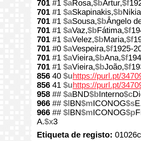
701
#1
$a
Rosa,
$b
Artur,
$f
19
701
#1
$a
Skapinakis,
$b
Nikia
701
#1
$a
Sousa,
$b
Ângelo de
701
#1
$a
Vaz,
$b
Fátima,
$f
19
701
#1
$a
Velez,
$b
Maria,
$f
1
701
#0
$a
Vespeira,
$f
1925-2
701
#1
$a
Vieira,
$b
Ana,
$f
194
701
#1
$a
Vieira,
$b
João,
$f
19
856
40
$u
https://purl.pt/3470
856
41
$u
https://purl.pt/347
958
##
$a
BND
$b
Interno
$c
Di
966
##
$l
BN
$m
ICONOG
$s
E
966
##
$l
BN
$m
ICONOG
$p
F
A.
$x
3
Etiqueta de registo:
01026c