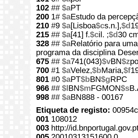
102
##
$a
PT
200
1#
$a
Estudo da percepç
210
#9
$a
[Lisboa
$c
s.n.],
$d
1
215
##
$a
[41] f.
$c
il. ;
$d
30 c
328
##
$a
Relatório para uma 
programa da disciplina Dese
675
##
$a
741(043)
$v
BN
$z
po
700
#1
$a
Velez,
$b
Maria,
$f
1
801
#0
$a
PT
$b
BN
$g
RPC
966
##
$l
BN
$m
FGMON
$s
B.
998
##
$a
BN888 - 00167
Etiqueta de registo:
00954c
001
108012
003
http://id.bnportugal.gov.
005
20010313151600.0