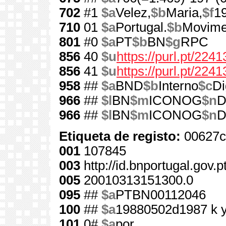
702
#1
$a
Velez,
$b
Maria,
$f
1
710
01
$a
Portugal.
$b
Movime
801
#0
$a
PT
$b
BN
$g
RPC
856
40
$u
https://purl.pt/2241
856
41
$u
https://purl.pt/224
958
##
$a
BND
$b
Interno
$c
Di
966
##
$l
BN
$m
ICONOG
$n
D
966
##
$l
BN
$m
ICONOG
$n
D
Etiqueta de registo:
00627c
001
107845
003
http://id.bnportugal.gov.
005
20010313151300.0
095
##
$a
PTBN00112046
100
##
$a
19880502d1987 k 
101
0#
$a
por