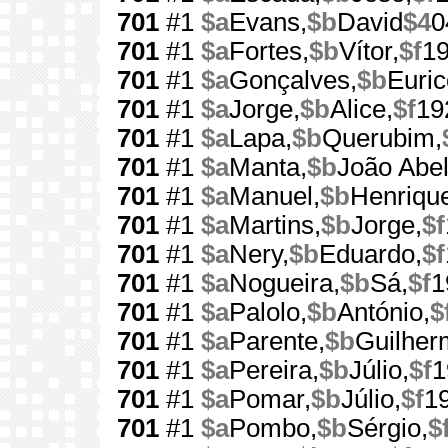
701
#1
$a
Evans,
$b
David
$4
0
701
#1
$a
Fortes,
$b
Vítor,
$f
1
701
#1
$a
Gonçalves,
$b
Euric
701
#1
$a
Jorge,
$b
Alice,
$f
19
701
#1
$a
Lapa,
$b
Querubim,
701
#1
$a
Manta,
$b
João Abel
701
#1
$a
Manuel,
$b
Henriqu
701
#1
$a
Martins,
$b
Jorge,
$f
701
#1
$a
Nery,
$b
Eduardo,
$f
701
#1
$a
Nogueira,
$b
Sá,
$f
1
701
#1
$a
Palolo,
$b
António,
$
701
#1
$a
Parente,
$b
Guilher
701
#1
$a
Pereira,
$b
Júlio,
$f
1
701
#1
$a
Pomar,
$b
Júlio,
$f
1
701
#1
$a
Pombo,
$b
Sérgio,
$