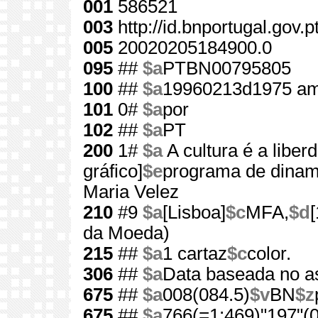
001
586521
003
http://id.bnportugal.gov.
005
20020205184900.0
095
##
$a
PTBN00795805
100
##
$a
19960213d1975 am
101
0#
$a
por
102
##
$a
PT
200
1#
$a
A cultura é a liber
gráfico]
$e
programa de dinami
Maria Velez
210
#9
$a
[Lisboa]
$c
MFA,
$d
da Moeda)
215
##
$a
1 cartaz
$c
color.
306
##
$a
Data baseada no a
675
##
$a
008(084.5)
$v
BN
$z
675
##
$a
766(=1:469)"197"(0