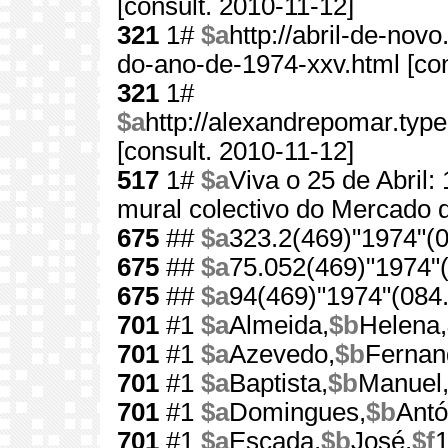
[consult. 2010-11-12]
321
1#
$a
http://abril-de-nov
do-ano-de-1974-xxv.html [con
321
1#
$a
http://alexandrepomar.ty
[consult. 2010-11-12]
517
1#
$a
Viva o 25 de Abril:
mural colectivo do Mercado d
675
##
$a
323.2(469)"1974"(0
675
##
$a
75.052(469)"1974"(
675
##
$a
94(469)"1974"(084.
701
#1
$a
Almeida,
$b
Helena,
701
#1
$a
Azevedo,
$b
Fernan
701
#1
$a
Baptista,
$b
Manuel
701
#1
$a
Domingues,
$b
Antó
701
#1
$a
Escada,
$b
José,
$f