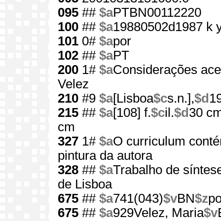
095
##
$a
PTBN00112220
100
##
$a
19880502d1987 k 
101
0#
$a
por
102
##
$a
PT
200
1#
$a
Considerações ace
Velez
210
#9
$a
[Lisboa
$c
s.n.],
$d
1
215
##
$a
[108] f.
$c
il.
$d
30 c
cm
327
1#
$a
O curriculum conté
pintura da autora
328
##
$a
Trabalho de síntes
de Lisboa
675
##
$a
741(043)
$v
BN
$z
po
675
##
$a
929Velez, Maria
$v