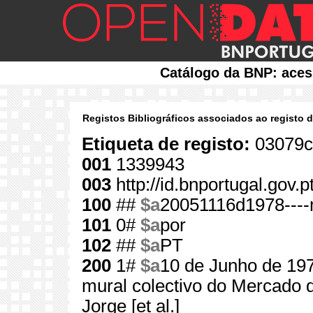
Catálogo da BNP: aces
Registos Bibliográficos associados ao registo 
Etiqueta de registo:
03079c
001
1339943
003
http://id.bnportugal.gov.
100
##
$a
20051116d1978----
101
0#
$a
por
102
##
$a
PT
200
1#
$a
10 de Junho de 19
mural colectivo do Mercado d
Jorge [et al.]