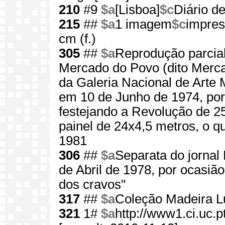
210
#9
$a
[Lisboa]
$c
Diário de
215
##
$a
1 imagem
$c
impres
cm (f.)
305
##
$a
Reprodução parcial
Mercado do Povo (dito Merca
da Galeria Nacional de Arte 
em 10 de Junho de 1974, por d
festejando a Revolução de 2
painel de 24x4,5 metros, o 
1981
306
##
$a
Separata do jornal 
de Abril de 1978, por ocasiã
dos cravos"
317
##
$a
Coleção Madeira L
321
1#
$a
http://www1.ci.uc