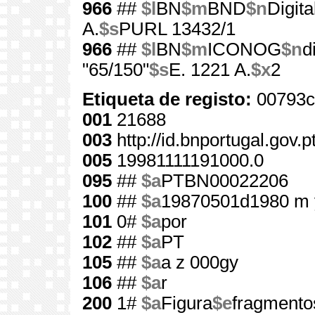
966
##
$l
BN
$m
BND
$n
Digita
A.
$s
PURL 13432/1
966
##
$l
BN
$m
ICONOG
$n
d
"65/150"
$s
E. 1221 A.
$x
2
Etiqueta de registo:
00793c
001
21688
003
http://id.bnportugal.gov.
005
19981111191000.0
095
##
$a
PTBN00022206
100
##
$a
19870501d1980 m 
101
0#
$a
por
102
##
$a
PT
105
##
$a
a z 000gy
106
##
$a
r
200
1#
$a
Figura
$e
fragmento