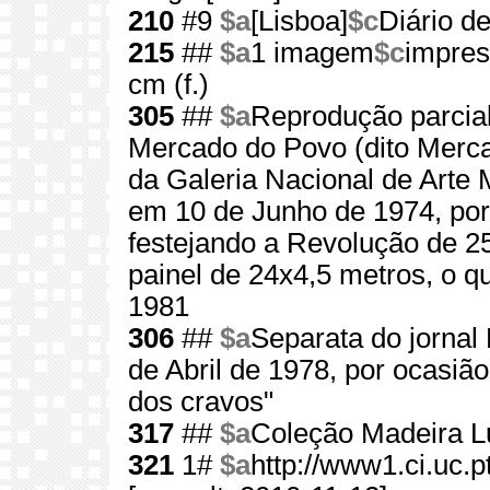
210
#9
$a
[Lisboa]
$c
Diário de
215
##
$a
1 imagem
$c
impres
cm (f.)
305
##
$a
Reprodução parcial
Mercado do Povo (dito Merca
da Galeria Nacional de Arte 
em 10 de Junho de 1974, por d
festejando a Revolução de 2
painel de 24x4,5 metros, o 
1981
306
##
$a
Separata do jornal 
de Abril de 1978, por ocasiã
dos cravos"
317
##
$a
Coleção Madeira L
321
1#
$a
http://www1.ci.uc