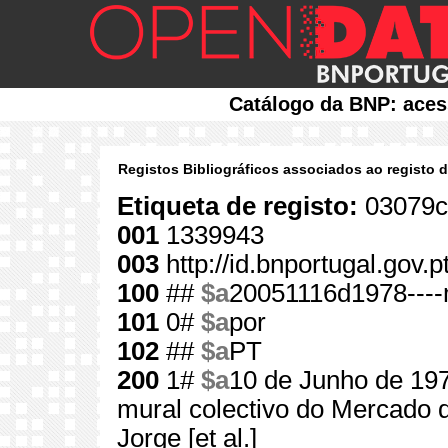
Catálogo da BNP: aces
Registos Bibliográficos associados ao registo 
Etiqueta de registo:
03079c
001
1339943
003
http://id.bnportugal.gov.
100
##
$a
20051116d1978----
101
0#
$a
por
102
##
$a
PT
200
1#
$a
10 de Junho de 19
mural colectivo do Mercado d
Jorge [et al.]