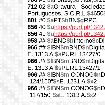
712
02
$a
Gravura - Socieda
Portugueses, S.C.R.L.
$4
650
801
#0
$a
PT
$b
BN
$g
RPC
856
40
$u
https://purl.pt/1342
856
41
$u
https://purl.pt/134
958
##
$a
BND
$b
Interno
$c
Di
966
##
$l
BN
$m
BND
$n
Digita
E. 1313 A.
$s
PURL 13427/0
966
##
$l
BN
$m
BND
$n
Digita
E. 1313 A.
$s
PURL 13427/1
966
##
$l
BN
$m
ICONOG
$n
D
"124/150"
$s
E. 1231 A.
$x
2
966
##
$l
BN
$m
ICONOG
$n
D
"117/150"
$s
E. 1313 A.
$x
2