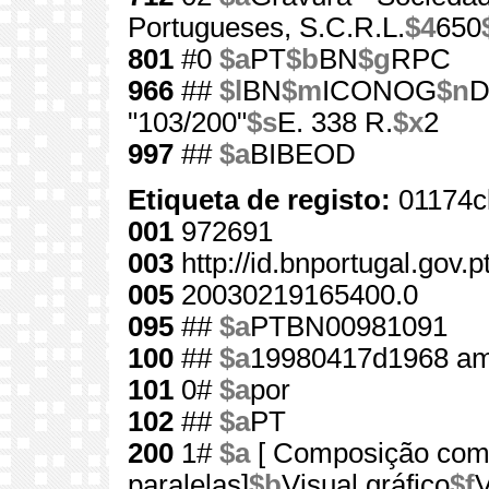
Portugueses, S.C.R.L.
$4
650
801
#0
$a
PT
$b
BN
$g
RPC
966
##
$l
BN
$m
ICONOG
$n
D
"103/200"
$s
E. 338 R.
$x
2
997
##
$a
BIBEOD
Etiqueta de registo:
01174c
001
972691
003
http://id.bnportugal.gov.
005
20030219165400.0
095
##
$a
PTBN00981091
100
##
$a
19980417d1968 am
101
0#
$a
por
102
##
$a
PT
200
1#
$a
[ Composição com 
paralelas]
$b
Visual gráfico
$f
V