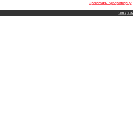
OpendataBNP@bnportugal.pt
2003 | Bib