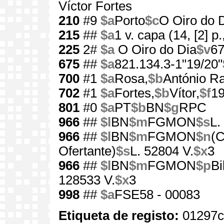
Víctor Fortes
210
#9
$a
Porto
$c
O Oiro do D
215
##
$a
1 v. capa (14, [2] p., 
225
2#
$a
O Oiro do Dia
$v
6
675
##
$a
821.134.3-1"19/20"
700
#1
$a
Rosa,
$b
António R
702
#1
$a
Fortes,
$b
Vítor,
$f
1
801
#0
$a
PT
$b
BN
$g
RPC
966
##
$l
BN
$m
FGMON
$s
L.
966
##
$l
BN
$m
FGMON
$n
(C
Ofertante)
$s
L. 52804 V.
$x
3
966
##
$l
BN
$m
FGMON
$p
Bi
128533 V.
$x
3
998
##
$a
FSE58 - 00083
Etiqueta de registo:
01297c