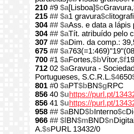
210
#9
$a
[Lisboa]
$c
Gravura,
215
##
$a
1 gravura
$c
litogra
304
##
$a
Ass. e data a lápis 
304
##
$a
Tít. atribuído pelo 
307
##
$a
Dim. da comp.: 39
675
##
$a
763(=1:469)"19"(08
700
#1
$a
Fortes,
$b
Vítor,
$f
1
712
02
$a
Gravura - Socieda
Portugueses, S.C.R.L.
$4
650
801
#0
$a
PT
$b
BN
$g
RPC
856
40
$u
https://purl.pt/1343
856
41
$u
https://purl.pt/134
958
##
$a
BND
$b
Interno
$c
Di
966
##
$l
BN
$m
BND
$n
Digita
A.
$s
PURL 13432/0