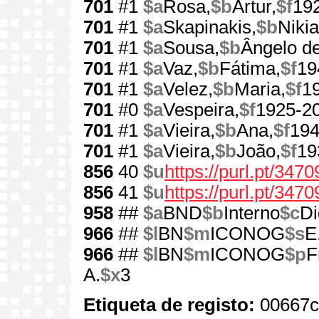
701
#1
$a
Rosa,
$b
Artur,
$f
19
701
#1
$a
Skapinakis,
$b
Nikia
701
#1
$a
Sousa,
$b
Ângelo de
701
#1
$a
Vaz,
$b
Fátima,
$f
19
701
#1
$a
Velez,
$b
Maria,
$f
1
701
#0
$a
Vespeira,
$f
1925-2
701
#1
$a
Vieira,
$b
Ana,
$f
194
701
#1
$a
Vieira,
$b
João,
$f
19
856
40
$u
https://purl.pt/3470
856
41
$u
https://purl.pt/347
958
##
$a
BND
$b
Interno
$c
Di
966
##
$l
BN
$m
ICONOG
$s
E
966
##
$l
BN
$m
ICONOG
$p
F
A.
$x
3
Etiqueta de registo:
00667c