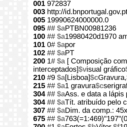
001
972837
003
http://id.bnportugal.gov.
005
19990624000000.0
095
##
$a
PTBN00981236
100
##
$a
19980420d1970 am
101
0#
$a
por
102
##
$a
PT
200
1#
$a
[ Composição com 
interceptados]
$v
isual gráfico
210
#9
$a
[Lisboa]
$c
Gravura,
215
##
$a
1 gravura
$c
serigraf
304
##
$a
Ass. e data a lápis 
304
##
$a
Tít. atribuído pelo 
307
##
$a
Dim. da comp.: 45
675
##
$a
763(=1:469)"197"(0
700
#1
$a
Fortes,
$b
Vítor,
$f
1