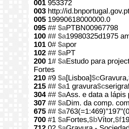
001
953372
003
http://id.bnportugal.gov.
005
19990618000000.0
095
##
$a
PTBN00967798
100
##
$a
19980325d1975 am
101
0#
$a
por
102
##
$a
PT
200
1#
$a
Estudo para proje
Fortes
210
#9
$a
[Lisboa]
$c
Gravura,
215
##
$a
1 gravura
$c
serigraf
304
##
$a
Ass. e data a lápis 
307
##
$a
Dim. da comp. com 
675
##
$a
763(=1:469)"197"(0
700
#1
$a
Fortes,
$b
Vítor,
$f
1
712
02
$a
Gravura - Socieda