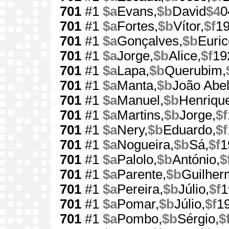
701
#1
$a
Evans,
$b
David
$4
0
701
#1
$a
Fortes,
$b
Vítor,
$f
1
701
#1
$a
Gonçalves,
$b
Euric
701
#1
$a
Jorge,
$b
Alice,
$f
19
701
#1
$a
Lapa,
$b
Querubim,
701
#1
$a
Manta,
$b
João Abel
701
#1
$a
Manuel,
$b
Henriqu
701
#1
$a
Martins,
$b
Jorge,
$f
701
#1
$a
Nery,
$b
Eduardo,
$f
701
#1
$a
Nogueira,
$b
Sá,
$f
1
701
#1
$a
Palolo,
$b
António,
$
701
#1
$a
Parente,
$b
Guilher
701
#1
$a
Pereira,
$b
Júlio,
$f
1
701
#1
$a
Pomar,
$b
Júlio,
$f
1
701
#1
$a
Pombo,
$b
Sérgio,
$