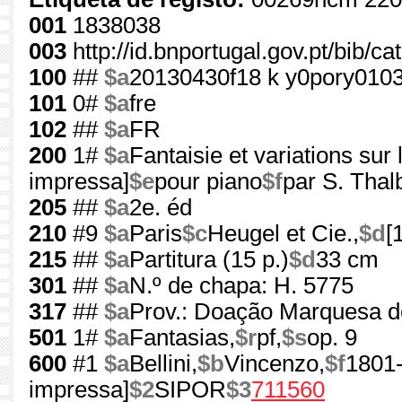
001
1838038
003
http://id.bnportugal.gov.pt/bib/c
100
##
$a
20130430f18 k y0pory010
101
0#
$a
fre
102
##
$a
FR
200
1#
$a
Fantaisie et variations sur 
impressa]
$e
pour piano
$f
par S. Thal
205
##
$a
2e. éd
210
#9
$a
Paris
$c
Heugel et Cie.,
$d
[
215
##
$a
Partitura (15 p.)
$d
33 cm
301
##
$a
N.º de chapa: H. 5775
317
##
$a
Prov.: Doação Marquesa d
501
1#
$a
Fantasias,
$r
pf,
$s
op. 9
600
#1
$a
Bellini,
$b
Vincenzo,
$f
1801
impressa]
$2
SIPOR
$3
711560