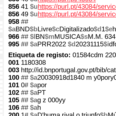
856
41
$u
https://purl.pt/43084/serv
856
49
$u
https://purl.pt/43084/servi
958
##
$a
BND
$b
Livre
$c
Digitalizado
$d
1
$e
h
966
##
$l
BN
$m
MUSICA
$s
M.M. 63
995
##
$a
PRR2022
$d
20231115
$i
df
Etiqueta de registo:
01584cdm 220
001
1180308
003
http://id.bnportugal.gov.pt/bib/c
100
##
$a
20030918d1840 m y0pory
101
0#
$a
por
102
##
$a
PT
105
##
$a
g z 000yy
106
##
$a
h
200
1#
$a
D'huma rival o triunfo
$b
Mú