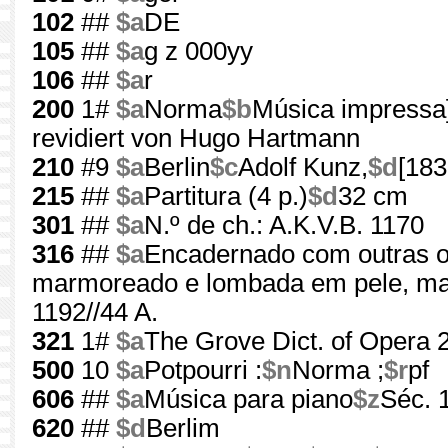
102
##
$a
DE
105
##
$a
g z 000yy
106
##
$a
r
200
1#
$a
Norma
$b
Música impressa
revidiert von Hugo Hartmann
210
#9
$a
Berlin
$c
Adolf Kunz,
$d
[183
215
##
$a
Partitura (4 p.)
$d
32 cm
301
##
$a
N.º de ch.: A.K.V.B. 1170
316
##
$a
Encadernado com outras o
marmoreado e lombada em pele, ma
1192//44 A.
321
1#
$a
The Grove Dict. of Opera 
500
10
$a
Potpourri :
$n
Norma ;
$r
pf
606
##
$a
Música para piano
$z
Séc. 
620
##
$d
Berlim