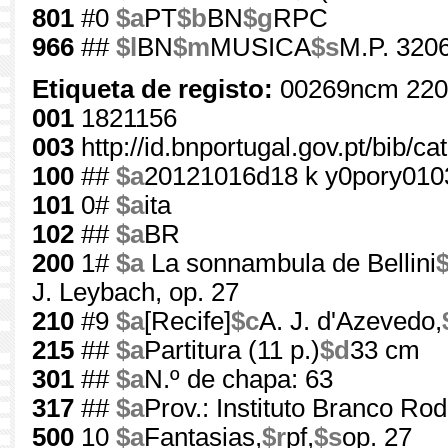
801
#0
$a
PT
$b
BN
$g
RPC
966
##
$l
BN
$m
MUSICA
$s
M.P. 3206
Etiqueta de registo:
00269ncm 220
001
1821156
003
http://id.bnportugal.gov.pt/bib/c
100
##
$a
20121016d18 k y0pory01
101
0#
$a
ita
102
##
$a
BR
200
1#
$a
La sonnambula de Bellini
J. Leybach, op. 27
210
#9
$a
[Recife]
$c
A. J. d'Azevedo,
215
##
$a
Partitura (11 p.)
$d
33 cm
301
##
$a
N.º de chapa: 63
317
##
$a
Prov.: Instituto Branco Ro
500
10
$a
Fantasias,
$r
pf,
$s
op. 27