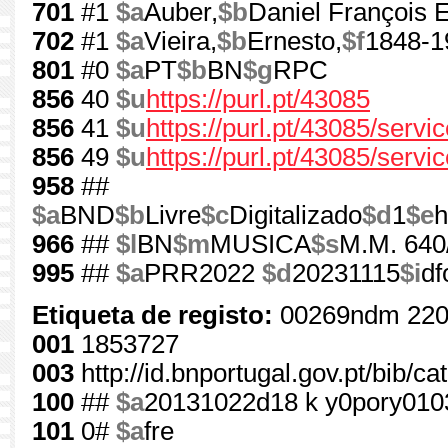
701
#1
$a
Auber,
$b
Daniel François E
702
#1
$a
Vieira,
$b
Ernesto,
$f
1848-1
801
#0
$a
PT
$b
BN
$g
RPC
856
40
$u
https://purl.pt/43085
856
41
$u
https://purl.pt/43085/serv
856
49
$u
https://purl.pt/43085/servi
958
##
$a
BND
$b
Livre
$c
Digitalizado
$d
1
$e
h
966
##
$l
BN
$m
MUSICA
$s
M.M. 640
995
##
$a
PRR2022
$d
20231115
$i
df
Etiqueta de registo:
00269ndm 220
001
1853727
003
http://id.bnportugal.gov.pt/bib/c
100
##
$a
20131022d18 k y0pory01
101
0#
$a
fre