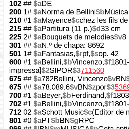
102
##
$a
DE
200
1#
$a
Norma de Bellini
$b
Música
210
#1
$a
Mayence
$c
chez les fils de
215
##
$a
Partitura (11 p.)
$d
33 cm
225
2#
$a
Bouquets de melodies
$v
8
301
##
$a
N.º de chapa: 8692
501
1#
$a
Fantasias,
$r
pf,
$s
op. 42
600
#1
$a
Bellini,
$b
Vincenzo,
$f
1801
impressa]
$2
SIPOR
$3
711560
675
##
$a
782Bellini, Vincenzo
$v
BN
675
##
$a
78.089.6
$v
BN
$z
por
$3
536
700
#1
$a
Beyer,
$b
Ferdinand,
$f
1803
702
#1
$a
Bellini,
$b
Vincenzo,
$f
1801
712
02
$a
Schott Music
$c
(Editor de 
801
#0
$a
PT
$b
BN
$g
RPC
966
##
$l
BN
$m
MUSICA
$n
Cota anti