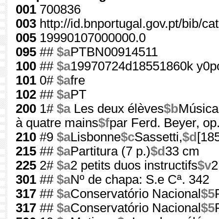
001
700836
003
http://id.bnportugal.gov.pt/bib/c
005
19990107000000.0
095
##
$a
PTBN00914511
100
##
$a
19970724d18551860k y0p
101
0#
$a
fre
102
##
$a
PT
200
1#
$a
Les deux élèves
$b
Música
à quatre mains
$f
par Ferd. Beyer, op
210
#9
$a
Lisbonne
$c
Sassetti,
$d
[18
215
##
$a
Partitura (7 p.)
$d
33 cm
225
2#
$a
2 petits duos instructifs
$v
2
301
##
$a
Nº de chapa: S.e Cª. 342
317
##
$a
Conservatório Nacional
$5
317
##
$a
Conservatório Nacional
$5