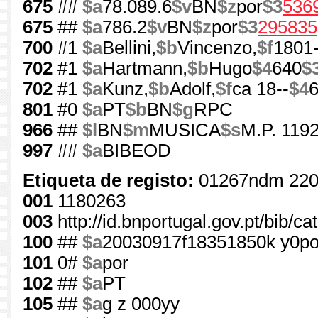
675
##
$a
78.089.6
$v
BN
$z
por
$3
536
675
##
$a
786.2
$v
BN
$z
por
$3
295835
700
#1
$a
Bellini,
$b
Vincenzo,
$f
1801
702
#1
$a
Hartmann,
$b
Hugo
$4
640
$
702
#1
$a
Kunz,
$b
Adolf,
$f
ca 18--
$4
801
#0
$a
PT
$b
BN
$g
RPC
966
##
$l
BN
$m
MUSICA
$s
M.P. 1192
997
##
$a
BIBEOD
Etiqueta de registo:
01267ndm 220
001
1180263
003
http://id.bnportugal.gov.pt/bib/c
100
##
$a
20030917f18351850k y0po
101
0#
$a
por
102
##
$a
PT
105
##
$a
g z 000yy