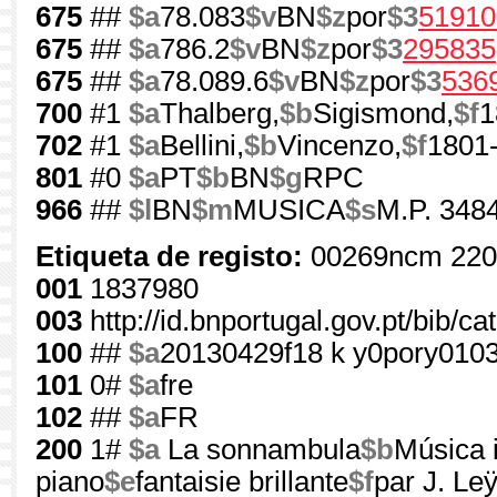
675
##
$a
78.083
$v
BN
$z
por
$3
51910
675
##
$a
786.2
$v
BN
$z
por
$3
295835
675
##
$a
78.089.6
$v
BN
$z
por
$3
536
700
#1
$a
Thalberg,
$b
Sigismond,
$f
1
702
#1
$a
Bellini,
$b
Vincenzo,
$f
1801
801
#0
$a
PT
$b
BN
$g
RPC
966
##
$l
BN
$m
MUSICA
$s
M.P. 3484
Etiqueta de registo:
00269ncm 220
001
1837980
003
http://id.bnportugal.gov.pt/bib/c
100
##
$a
20130429f18 k y0pory010
101
0#
$a
fre
102
##
$a
FR
200
1#
$a
La sonnambula
$b
Música 
piano
$e
fantaisie brillante
$f
par J. Le