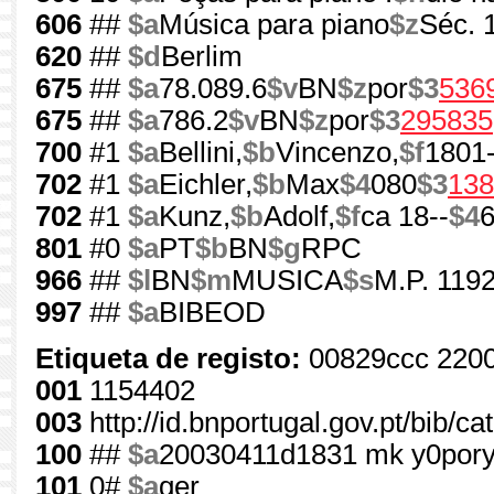
606
##
$a
Música para piano
$z
Séc. 
620
##
$d
Berlim
675
##
$a
78.089.6
$v
BN
$z
por
$3
536
675
##
$a
786.2
$v
BN
$z
por
$3
295835
700
#1
$a
Bellini,
$b
Vincenzo,
$f
1801
702
#1
$a
Eichler,
$b
Max
$4
080
$3
138
702
#1
$a
Kunz,
$b
Adolf,
$f
ca 18--
$4
801
#0
$a
PT
$b
BN
$g
RPC
966
##
$l
BN
$m
MUSICA
$s
M.P. 1192
997
##
$a
BIBEOD
Etiqueta de registo:
00829ccc 220
001
1154402
003
http://id.bnportugal.gov.pt/bib/c
100
##
$a
20030411d1831 mk y0por
101
0#
$a
ger