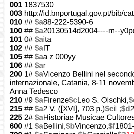
001
1837530
003
http://id.bnportugal.gov.pt/bib/c
010
##
$a
88-222-5390-6
100
##
$a
20130514d2004----m--y0p
101
0#
$a
ita
102
##
$a
IT
105
##
$a
a z 000yy
106
##
$a
r
200
1#
$a
Vicenzo Bellini nel secondo
internazionale, Catania, 8-11 novem
Anna Tedesco
210
#9
$a
Firenze
$c
Leo S. Olschki,
$
215
##
$a
2 V. ([XVI], 703 p.)
$c
il ;
$d
225
2#
$a
Historiae Musicae Cultore
600
#1
$a
Bellini,
$b
Vincenzo,
$f
1801