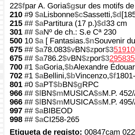
22
$f
par A. Goria
$g
sur des motifs de 
210
#9
$a
Lisbonne
$c
Sassetti,
$d
[18
215
##
$a
Partitura (17 p.)
$d
33 cm
301
##
$a
Nº de ch.: S.e Cª 230
500
10
$a
[ Fantasias.
$n
Souvenir du 
675
##
$a
78.083
$v
BN
$z
por
$3
51910
675
##
$a
786.2
$v
BN
$z
por
$3
295835
700
#1
$a
Goria,
$b
Alexandre Édouar
702
#1
$a
Bellini,
$b
Vincenzo,
$f
1801
801
#0
$a
PT
$b
BN
$g
RPC
966
##
$l
BN
$m
MUSICA
$s
M.P. 452/
966
##
$l
BN
$m
MUSICA
$s
M.P. 495/
997
##
$a
BIBEOD
998
##
$a
CI258-265
Etiqueta de registo:
00847cam 022