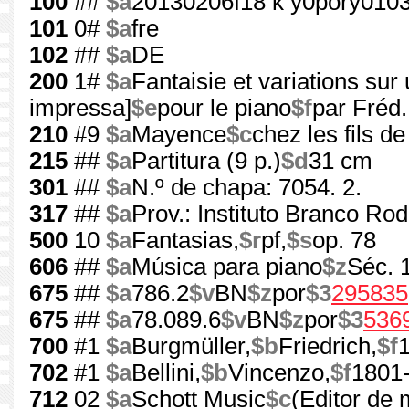
100
##
$a
20130206f18 k y0pory010
101
0#
$a
fre
102
##
$a
DE
200
1#
$a
Fantaisie et variations sur
impressa]
$e
pour le piano
$f
par Fréd.
210
#9
$a
Mayence
$c
chez les fils de
215
##
$a
Partitura (9 p.)
$d
31 cm
301
##
$a
N.º de chapa: 7054. 2.
317
##
$a
Prov.: Instituto Branco Ro
500
10
$a
Fantasias,
$r
pf,
$s
op. 78
606
##
$a
Música para piano
$z
Séc. 
675
##
$a
786.2
$v
BN
$z
por
$3
295835
675
##
$a
78.089.6
$v
BN
$z
por
$3
536
700
#1
$a
Burgmüller,
$b
Friedrich,
$f
702
#1
$a
Bellini,
$b
Vincenzo,
$f
1801
712
02
$a
Schott Music
$c
(Editor de 