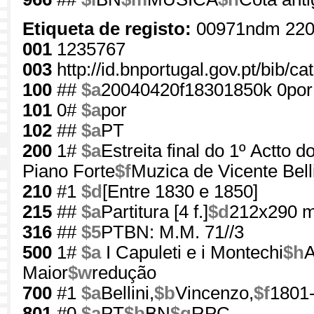
Etiqueta de registo:
00971ndm 220
001
1235767
003
http://id.bnportugal.gov.pt/bib/c
100
##
$a
20040420f18301850k 0por
101
0#
$a
por
102
##
$a
PT
200
1#
$a
Estreita final do 1º Actto 
Piano Forte
$f
Muzica de Vicente Bell
210
#1
$d
[Entre 1830 e 1850]
215
##
$a
Partitura [4 f.]
$d
212x290 
316
##
$5
PTBN: M.M. 71//3
500
1#
$a
I Capuleti e i Montechi
$h
A
Maior
$w
redução
700
#1
$a
Bellini,
$b
Vincenzo,
$f
1801
801
#0
$a
PT
$b
BN
$g
RPC