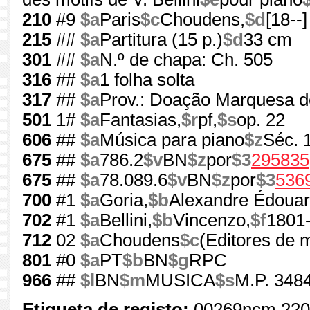
210
#9
$a
Paris
$c
Choudens,
$d
[18--]
215
##
$a
Partitura (15 p.)
$d
33 cm
301
##
$a
N.º de chapa: Ch. 505
316
##
$a
1 folha solta
317
##
$a
Prov.: Doação Marquesa d
501
1#
$a
Fantasias,
$r
pf,
$s
op. 22
606
##
$a
Música para piano
$z
Séc. 
675
##
$a
786.2
$v
BN
$z
por
$3
295835
675
##
$a
78.089.6
$v
BN
$z
por
$3
536
700
#1
$a
Goria,
$b
Alexandre Édouar
702
#1
$a
Bellini,
$b
Vincenzo,
$f
1801
712
02
$a
Choudens
$c
(Editores de 
801
#0
$a
PT
$b
BN
$g
RPC
966
##
$l
BN
$m
MUSICA
$s
M.P. 3484
Etiqueta de registo:
00269ncm 220