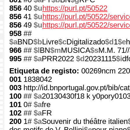
856
40
$u
https://purl.pt/50522
856
41
$u
https://purl.pt/50522/serv
856
49
$u
https://purl.pt/50522/servi
958
##
$a
BND
$b
Livre
$c
Digitalizado
$d
1
$e
h
966
##
$l
BN
$m
MUSICA
$s
M.M. 71/
995
##
$a
PRR2022
$d
20231115
$i
df
Etiqueta de registo:
00269ncm 220
001
1838042
003
http://id.bnportugal.gov.pt/bib/c
100
##
$a
20130430f18 k y0pory010
101
0#
$a
fre
102
##
$a
FR
200
1#
$a
Souvenir du théâtre italien
des motifs de V. Bellini
$e
pour piano