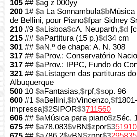
105
##
$a
g z 000yy
200
1#
$a
La Sonnambula
$b
Música 
de Bellini, pour Piano
$f
par Sidney Sm
210
#9
$a
Lisboa
$c
A. Neuparth,
$d
[c
215
##
$a
Partitura (15 p.)
$d
34 cm
301
##
$a
N.º de chapa: A. N. 308
317
##
$a
Prov.: Conservatório Nacio
317
##
$a
Prov.: IPPC, Fundo do Co
321
##
$a
Listagem das partituras d
Albuquerque
500
10
$a
Fantasias,
$r
pf,
$s
op. 96
600
#1
$a
Bellini,
$b
Vincenzo,
$f
1801
impressa]
$2
SIPOR
$3
711560
606
##
$a
Música para piano
$z
Séc. 
675
##
$a
78.083
$v
BN
$z
por
$3
51910
675
##
$a
786.2
$v
BN
$z
por
$3
295835