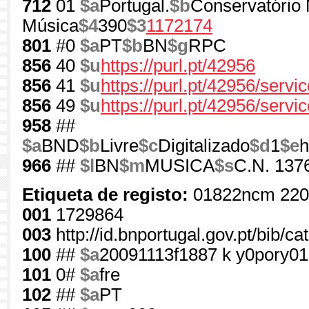
712
01
$a
Portugal.
$b
Conservatório 
Música
$4
390
$3
1172174
801
#0
$a
PT
$b
BN
$g
RPC
856
40
$u
https://purl.pt/42956
856
41
$u
https://purl.pt/42956/serv
856
49
$u
https://purl.pt/42956/servi
958
##
$a
BND
$b
Livre
$c
Digitalizado
$d
1
$e
h
966
##
$l
BN
$m
MUSICA
$s
C.N. 1376
Etiqueta de registo:
01822ncm 220
001
1729864
003
http://id.bnportugal.gov.pt/bib/c
100
##
$a
20091113f1887 k y0pory01
101
0#
$a
fre
102
##
$a
PT