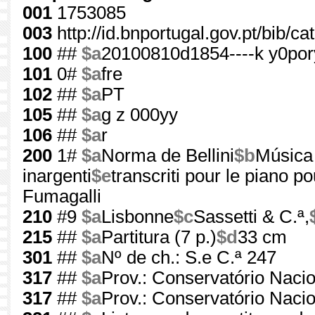
001
1753085
003
http://id.bnportugal.gov.pt/bib/c
100
##
$a
20100810d1854----k y0po
101
0#
$a
fre
102
##
$a
PT
105
##
$a
g z 000yy
106
##
$a
r
200
1#
$a
Norma de Bellini
$b
Música
inargenti
$e
transcriti pour le piano p
Fumagalli
210
#9
$a
Lisbonne
$c
Sassetti & C.ª,
215
##
$a
Partitura (7 p.)
$d
33 cm
301
##
$a
Nº de ch.: S.e C.ª 247
317
##
$a
Prov.: Conservatório Nacio
317
##
$a
Prov.: Conservatório Nacio