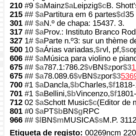
210
#9
$a
Mainz
$a
Leipzig
$c
B. Shott
215
##
$a
Partitura em 6 partes
$d
35
301
##
$a
N.º de chapa: 15437. 3.
317
##
$a
Prov.: Instituto Branco Ro
327
1#
$a
Parte n.º3: sur un thème de
500
10
$a
Árias variadas,
$r
vl, pf,
$s
o
606
##
$a
Música para violino e pian
675
##
$a
787.1:786.2
$v
BN
$z
por
$3
1
675
##
$a
78.089.6
$v
BN
$z
por
$3
536
700
#1
$a
Dancla,
$b
Charles,
$f
1818-
701
#1
$a
Bellini,
$b
Vincenzo,
$f
1801
712
02
$a
Schott Music
$c
(Editor de 
801
#0
$a
PT
$b
BN
$g
RPC
966
##
$l
BN
$m
MUSICA
$s
M.P. 3112
Etiqueta de registo:
00269ncm 220