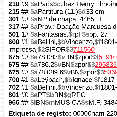
210
#9
$a
Paris
$c
chez Henry Llmoin
215
##
$a
Partitura (11.)
$d
33 cm
301
##
$a
N.º de chapa: 4465 H.
317
##
$a
Prov.: Doação Marquesa d
501
1#
$a
Fantasias,
$r
pf,
$s
op. 27
600
#1
$a
Bellini,
$b
Vincenzo,
$f
1801
impressa]
$2
SIPOR
$3
711560
675
##
$a
78.083
$v
BN
$z
por
$3
51910
675
##
$a
786.2
$v
BN
$z
por
$3
295835
675
##
$a
78.089.6
$v
BN
$z
por
$3
536
700
#1
$a
Leÿbach,
$b
Ignace,
$f
1817
702
#1
$a
Bellini,
$b
Vincenzo,
$f
1801
801
#0
$a
PT
$b
BN
$g
RPC
966
##
$l
BN
$m
MUSICA
$s
M.P. 3484
Etiqueta de registo:
00000nam 220