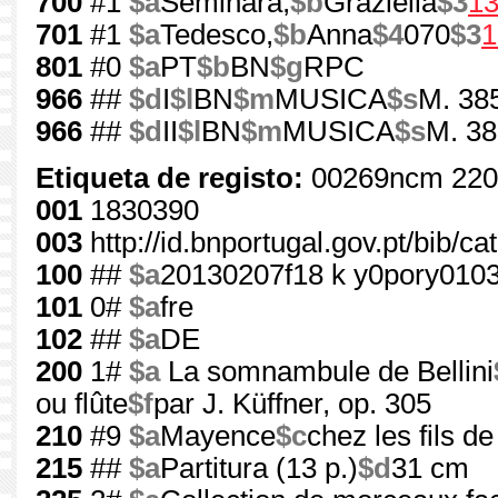
700
#1
$a
Seminara,
$b
Graziella
$3
1
701
#1
$a
Tedesco,
$b
Anna
$4
070
$3
1
801
#0
$a
PT
$b
BN
$g
RPC
966
##
$d
I
$l
BN
$m
MUSICA
$s
M. 38
966
##
$d
II
$l
BN
$m
MUSICA
$s
M. 38
Etiqueta de registo:
00269ncm 220
001
1830390
003
http://id.bnportugal.gov.pt/bib/c
100
##
$a
20130207f18 k y0pory010
101
0#
$a
fre
102
##
$a
DE
200
1#
$a
La somnambule de Bellini
ou flûte
$f
par J. Küffner, op. 305
210
#9
$a
Mayence
$c
chez les fils de
215
##
$a
Partitura (13 p.)
$d
31 cm