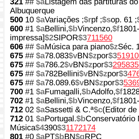
321
##
$a
Listagem das partituras d
Albuquerque
500
10
$a
Variações ;
$r
pf ;
$s
op. 61 ;
600
#1
$a
Bellini,
$b
Vincenzo,
$f
1801
impressa]
$2
SIPOR
$3
711560
606
##
$a
Música para piano
$z
Séc. 
675
##
$a
78.083
$v
BN
$z
por
$3
51910
675
##
$a
786.2
$v
BN
$z
por
$3
295835
675
##
$a
782Bellini
$v
BN
$z
por
$3
47
675
##
$a
78.089.6
$v
BN
$z
por
$3
536
700
#1
$a
Fumagalli,
$b
Adolfo,
$f
182
702
#1
$a
Bellini,
$b
Vincenzo,
$f
1801
712
02
$a
Sassetti & C.ª
$c
(Editor de
712
01
$a
Portugal.
$b
Conservatório 
Música
$4
390
$3
1172174
801
#0
$a
PT
$b
BN
$g
RPC