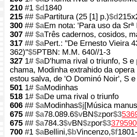
210
#1
$d
1840
215
##
$a
Partitura (25 [1] p.)
$d
215x
300
##
$a
Em nota: 'Para uso da Srª
307
##
$a
Três cadernos, cosidos, ma
317
##
$a
Pert.: "De Ernesto Vieira
362)"
$5
PTBN: M.M. 640//1-3
327
1#
$a
D'huma rival o triunfo, S e
chama, Modinha extrahido da opera 
estou salva, de 'O Dominó Noir', S e
501
1#
$a
Modinhas
518
1#
$a
De uma rival o triunfo
606
##
$a
Modinhas
$j
[Música manusc
675
##
$a
78.089.6
$v
BN
$z
por
$3
536
675
##
$a
784.3
$v
BN
$z
por
$3
379590
700
#1
$a
Bellini,
$b
Vincenzo,
$f
1801