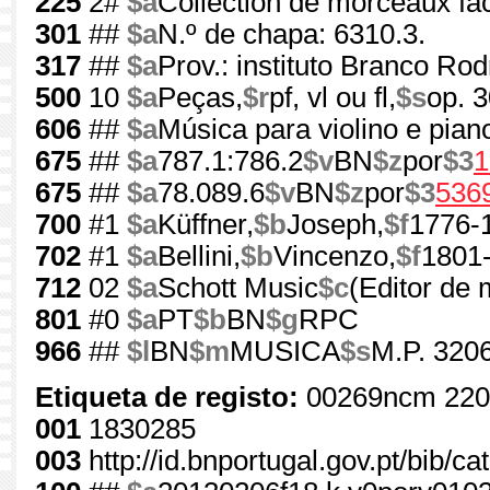
225
2#
$a
Collection de morceaux fac
301
##
$a
N.º de chapa: 6310.3.
317
##
$a
Prov.: instituto Branco Ro
500
10
$a
Peças,
$r
pf, vl ou fl,
$s
op. 
606
##
$a
Música para violino e pian
675
##
$a
787.1:786.2
$v
BN
$z
por
$3
1
675
##
$a
78.089.6
$v
BN
$z
por
$3
536
700
#1
$a
Küffner,
$b
Joseph,
$f
1776-
702
#1
$a
Bellini,
$b
Vincenzo,
$f
1801
712
02
$a
Schott Music
$c
(Editor de 
801
#0
$a
PT
$b
BN
$g
RPC
966
##
$l
BN
$m
MUSICA
$s
M.P. 3206
Etiqueta de registo:
00269ncm 220
001
1830285
003
http://id.bnportugal.gov.pt/bib/c