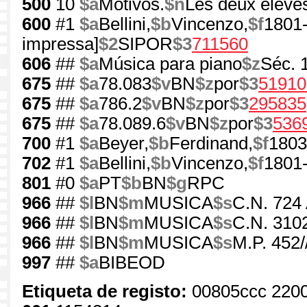
500
10
$a
Motivos.
$n
Les deux éléve
600
#1
$a
Bellini,
$b
Vincenzo,
$f
1801
impressa]
$2
SIPOR
$3
711560
606
##
$a
Música para piano
$z
Séc. 
675
##
$a
78.083
$v
BN
$z
por
$3
51910
675
##
$a
786.2
$v
BN
$z
por
$3
295835
675
##
$a
78.089.6
$v
BN
$z
por
$3
536
700
#1
$a
Beyer,
$b
Ferdinand,
$f
1803
702
#1
$a
Bellini,
$b
Vincenzo,
$f
1801
801
#0
$a
PT
$b
BN
$g
RPC
966
##
$l
BN
$m
MUSICA
$s
C.N. 724
966
##
$l
BN
$m
MUSICA
$s
C.N. 3102
966
##
$l
BN
$m
MUSICA
$s
M.P. 452/
997
##
$a
BIBEOD
Etiqueta de registo:
00805ccc 220