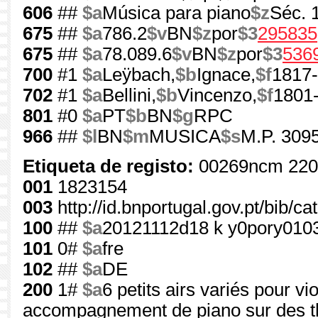
606
##
$a
Música para piano
$z
Séc. 
675
##
$a
786.2
$v
BN
$z
por
$3
295835
675
##
$a
78.089.6
$v
BN
$z
por
$3
536
700
#1
$a
Leÿbach,
$b
Ignace,
$f
1817
702
#1
$a
Bellini,
$b
Vincenzo,
$f
1801
801
#0
$a
PT
$b
BN
$g
RPC
966
##
$l
BN
$m
MUSICA
$s
M.P. 3095
Etiqueta de registo:
00269ncm 220
001
1823154
003
http://id.bnportugal.gov.pt/bib/c
100
##
$a
20121112d18 k y0pory010
101
0#
$a
fre
102
##
$a
DE
200
1#
$a
6 petits airs variés pour vi
accompagnement de piano sur des t