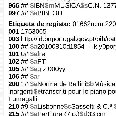
966
##
$l
BN
$m
MUSICA
$s
C.N. 1377
997
##
$a
BIBEOD
Etiqueta de registo:
01662ncm 220
001
1753065
003
http://id.bnportugal.gov.pt/bib/c
100
##
$a
20100810d1854----k y0po
101
0#
$a
fre
102
##
$a
PT
105
##
$a
g z 000yy
106
##
$a
r
200
1#
$a
Norma de Bellini
$b
Música
inargenti
$e
transcriti pour le piano p
Fumagalli
210
#9
$a
Lisbonne
$c
Sassetti & C.ª,
215
##
$a
Partitura (7 p.)
$d
33 cm