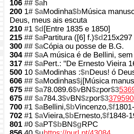
106
##
$a
h
200
1#
$a
Modinha
$b
Música manuscr
Deus, meus ais escuta
210
#1
$d
[Entre 1835 e 1850]
215
##
$a
Partitura ([6] f.)
$d
215x29
300
##
$a
Cópia ou posse de B.G.
304
##
$a
A música é de Bellini, sem
317
##
$a
Pert.: "De Ernesto Vieira 
500
10
$a
Modinhas :
$n
Deus! ó Deus
606
##
$a
Modinhas
$j
[Música manusc
675
##
$a
78.089.6
$v
BN
$z
por
$3
536
675
##
$a
784.3
$v
BN
$z
por
$3
379590
700
#1
$a
Bellini,
$b
Vincenzo,
$f
1801
702
#1
$a
Vieira,
$b
Ernesto,
$f
1848-1
801
#0
$a
PT
$b
BN
$g
RPC
856
40
$u
https://purl.pt/43084