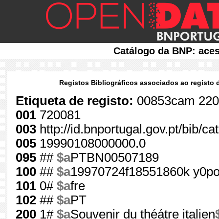
Catálogo da BNP: aces
Registos Bibliográficos associados ao registo 
Etiqueta de registo:
00853cam 220
001
720081
003
http://id.bnportugal.gov.pt/bib/c
005
19990108000000.0
095
##
$a
PTBN00507189
100
##
$a
19970724f18551860k y0po
101
0#
$a
fre
102
##
$a
PT
200
1#
$a
Souvenir du théátre italien