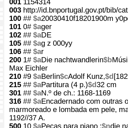
001
1154314
003
http://id.bnportugal.gov.pt/bib/c
100
##
$a
20030410f18201900m y0p
101
0#
$a
ger
102
##
$a
DE
105
##
$a
g z 000yy
106
##
$a
r
200
1#
$a
Die nachtwandlerin
$b
Músi
Max Eichler
210
#9
$a
Berlin
$c
Adolf Kunz,
$d
[182
215
##
$a
Partitura (4 p.)
$d
32 cm
301
##
$a
N.º de ch.: 1168-1169
316
##
$a
Encadernado com outras o
marmoreado e lombada em pele, ma
1192//37 A.
500
10
$a
Peças para piano :
$n
die n