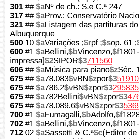
301
##
$a
Nº de ch.: S.e C.ª 247
317
##
$a
Prov.: Conservatório Nacio
321
##
$a
Listagem das partituras d
Albuquerque
500
10
$a
Variações ;
$r
pf ;
$s
op. 61 ;
600
#1
$a
Bellini,
$b
Vincenzo,
$f
1801
impressa]
$2
SIPOR
$3
711560
606
##
$a
Música para piano
$z
Séc. 
675
##
$a
78.083
$v
BN
$z
por
$3
51910
675
##
$a
786.2
$v
BN
$z
por
$3
295835
675
##
$a
782Bellini
$v
BN
$z
por
$3
47
675
##
$a
78.089.6
$v
BN
$z
por
$3
536
700
#1
$a
Fumagalli,
$b
Adolfo,
$f
182
702
#1
$a
Bellini,
$b
Vincenzo,
$f
1801
712
02
$a
Sassetti & C.ª
$c
(Editor de