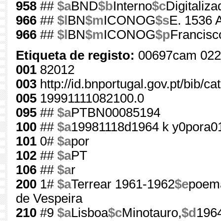
958
##
$a
BND
$b
Interno
$c
Digitaliza
966
##
$l
BN
$m
ICONOG
$s
E. 1536 
966
##
$l
BN
$m
ICONOG
$p
Francisc
Etiqueta de registo:
00697cam 022
001
82012
003
http://id.bnportugal.gov.pt/bib/c
005
19991111082100.0
095
##
$a
PTBN00085194
100
##
$a
19981118d1964 k y0pora0
101
0#
$a
por
102
##
$a
PT
106
##
$a
r
200
1#
$a
Terrear 1961-1962
$e
poem
de Vespeira
210
#9
$a
Lisboa
$c
Minotauro,
$d
196