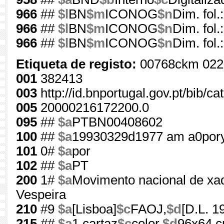
966
##
$l
BN
$m
ICONOG
$n
Dim. fol
966
##
$l
BN
$m
ICONOG
$n
Dim. fol
966
##
$l
BN
$m
ICONOG
$n
Dim. fol
Etiqueta de registo:
00768ckm 022
001
382413
003
http://id.bnportugal.gov.pt/bib/c
005
20000216172200.0
095
##
$a
PTBN00408602
100
##
$a
19930329d1977 am a0por
101
0#
$a
por
102
##
$a
PT
200
1#
$a
Movimento nacional de xa
Vespeira
210
#9
$a
[Lisboa]
$c
FAOJ,
$d
[D.L. 1
215
##
$a
1 cartaz
$c
color.
$d
96x64 