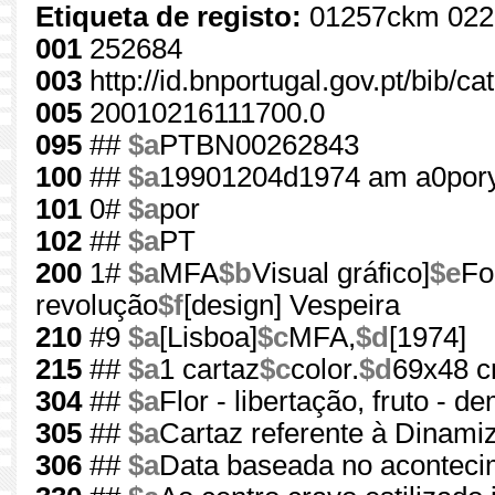
Etiqueta de registo:
01257ckm 022
001
252684
003
http://id.bnportugal.gov.pt/bib/c
005
20010216111700.0
095
##
$a
PTBN00262843
100
##
$a
19901204d1974 am a0por
101
0#
$a
por
102
##
$a
PT
200
1#
$a
MFA
$b
Visual gráfico]
$e
Fo
revolução
$f
[design] Vespeira
210
#9
$a
[Lisboa]
$c
MFA,
$d
[1974]
215
##
$a
1 cartaz
$c
color.
$d
69x48 
304
##
$a
Flor - libertação, fruto - 
305
##
$a
Cartaz referente à Dinamiz
306
##
$a
Data baseada no aconteci