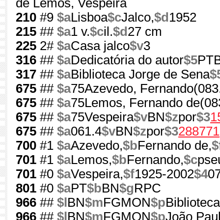
de Lemos, Vespeira
210
#9
$a
Lisboa
$c
Jalco,
$d
1952
215
##
$a
1 v.
$c
il.
$d
27 cm
225
2#
$a
Casa jalco
$v
3
316
##
$a
Dedicatória do autor
$5
PTB
317
##
$a
Biblioteca Jorge de Sena
$
675
##
$a
75Azevedo, Fernando(083
675
##
$a
75Lemos, Fernando de(08
675
##
$a
75Vespeira
$v
BN
$z
por
$3
1
675
##
$a
061.4
$v
BN
$z
por
$3
288771
700
#1
$a
Azevedo,
$b
Fernando de,
$
701
#1
$a
Lemos,
$b
Fernando,
$c
pse
701
#0
$a
Vespeira,
$f
1925-2002
$4
0
801
#0
$a
PT
$b
BN
$g
RPC
966
##
$l
BN
$m
FGMON
$p
Bibliotec
966
##
$l
BN
$m
FGMON
$p
João Paul