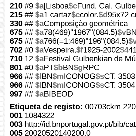
210
#9
$a
[Lisboa
$c
Fund. Cal. Gulbe
215
##
$a
1 cartaz
$c
color.
$d
95x72 
330
##
$a
Composição geométrica
675
##
$a
78(469)"1967"(084.5)
$v
B
675
##
$a
766(=1:469)"196"(084.5)
$
702
#0
$a
Vespeira,
$f
1925-2002
$4
4
710
12
$a
Festival Gulbenkian de Mú
801
#0
$a
PT
$b
BN
$g
RPC
966
##
$l
BN
$m
ICONOG
$s
CT. 3503
966
##
$l
BN
$m
ICONOG
$s
CT. 3504
997
##
$a
BIBEOD
Etiqueta de registo:
00703ckm 220
001
1084322
003
http://id.bnportugal.gov.pt/bib/c
005
20020520140200.0