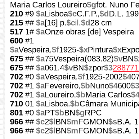
Maria Carlos Loureiro
$g
fot. Nuno F
210
#9
$a
Lisboa
$c
C.F.P.,
$d
D.L. 19
215
##
$a
[16] p.
$c
il.
$d
28 cm
517
1#
$a
Onze obras [de] Vespeira
600
#1
$a
Vespeira,
$f
1925-
$x
Pintura
$x
Expo
675
##
$a
75Vespeira(083.82)
$v
BN
$
675
##
$a
061.4
$v
BN
$z
por
$3
288771
702
#0
$a
Vespeira,
$f
1925-2002
$4
0
702
#1
$a
Fevereiro,
$b
Nuno
$4
600
$
702
#1
$a
Loureiro,
$b
Maria Carlos
$
710
01
$a
Lisboa.
$b
Câmara Municipa
801
#0
$a
PT
$b
BN
$g
RPC
966
##
$c
2
$l
BN
$m
FGMON
$s
B.A. 
966
##
$c
2
$l
BN
$m
FGMON
$s
B.A. 