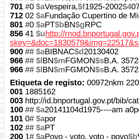
701
#0
$a
Vespeira,
$f
1925-2002
$4
0
712
02
$a
Fundação Cupertino de Mi
801
#0
$a
PT
$b
BN
$g
RPC
856
41
$u
http://rnod.bnportugal.go
skey=&doc=1830579&img=22517&sa
900
##
$a
BIBNAC
$d
20130402
966
##
$l
BN
$m
FGMON
$s
B.A. 3572
966
##
$l
BN
$m
FGMON
$s
B.A. 3572
Etiqueta de registo:
00972nkm 220
001
1885162
003
http://id.bnportugal.gov.pt/bib/c
100
##
$a
20141104d1975----am a0
101
0#
$a
por
102
##
$a
PT
200
1#
$a
Povo - voto, voto - povo
$b