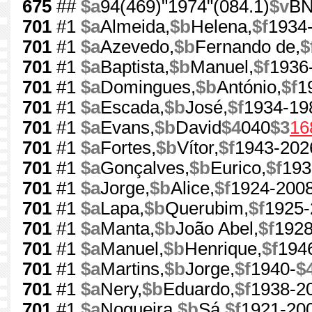
675
##
$a
94(469)"1974"(084.1)
$v
B
701
#1
$a
Almeida,
$b
Helena,
$f
1934
701
#1
$a
Azevedo,
$b
Fernando de,
$
701
#1
$a
Baptista,
$b
Manuel,
$f
1936
701
#1
$a
Domingues,
$b
António,
$f
1
701
#1
$a
Escada,
$b
José,
$f
1934-19
701
#1
$a
Evans,
$b
David
$4
040
$3
16
701
#1
$a
Fortes,
$b
Vítor,
$f
1943-202
701
#1
$a
Gonçalves,
$b
Eurico,
$f
193
701
#1
$a
Jorge,
$b
Alice,
$f
1924-200
701
#1
$a
Lapa,
$b
Querubim,
$f
1925-
701
#1
$a
Manta,
$b
João Abel,
$f
1928
701
#1
$a
Manuel,
$b
Henrique,
$f
194
701
#1
$a
Martins,
$b
Jorge,
$f
1940-
$
701
#1
$a
Nery,
$b
Eduardo,
$f
1938-2
701
#1
$a
Nogueira,
$b
Sá,
$f
1921-20