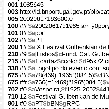
001
1085645
003
http://id.bnportugal.gov.pt/bib/c
005
20020617163600.0
100
##
$a
20020617d1965 am y0por
101
0#
$a
por
102
##
$a
PT
200
1#
$a
IX Festival Gulbenkian de
210
#9
$a
[Lisboa
$c
Fund. Cal. Gulbe
215
##
$a
1 cartaz
$c
color.
$d
95x72 
330
##
$a
Logotipo do evento com su
675
##
$a
78(469)"1965"(084.5)
$v
B
675
##
$a
766(=1:469)"196"(084.5)
$
702
#0
$a
Vespeira,
$f
1925-2002
$4
4
710
12
$a
Festival Gulbenkian de Mú
801
#0
$a
PT
$b
BN
$g
RPC