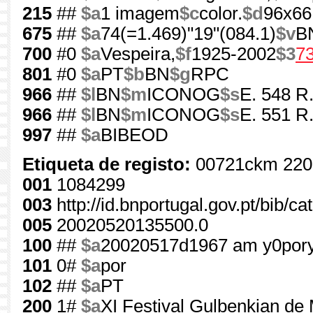
215
##
$a
1 imagem
$c
color.
$d
96x66
675
##
$a
74(=1.469)"19"(084.1)
$v
B
700
#0
$a
Vespeira,
$f
1925-2002
$3
7
801
#0
$a
PT
$b
BN
$g
RPC
966
##
$l
BN
$m
ICONOG
$s
E. 548 R
966
##
$l
BN
$m
ICONOG
$s
E. 551 R
997
##
$a
BIBEOD
Etiqueta de registo:
00721ckm 220
001
1084299
003
http://id.bnportugal.gov.pt/bib/c
005
20020520135500.0
100
##
$a
20020517d1967 am y0por
101
0#
$a
por
102
##
$a
PT
200
1#
$a
XI Festival Gulbenkian de