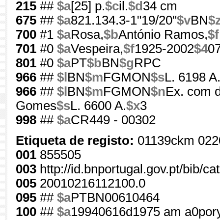
215
##
$a
[25] p.
$c
il.
$d
34 cm
675
##
$a
821.134.3-1"19/20"
$v
BN
$
700
#1
$a
Rosa,
$b
António Ramos,
$f
701
#0
$a
Vespeira,
$f
1925-2002
$4
0
801
#0
$a
PT
$b
BN
$g
RPC
966
##
$l
BN
$m
FGMON
$s
L. 6198 A
966
##
$l
BN
$m
FGMON
$n
Ex. com d
Gomes
$s
L. 6600 A.
$x
3
998
##
$a
CR449 - 00302
Etiqueta de registo:
01139ckm 022
001
855505
003
http://id.bnportugal.gov.pt/bib/c
005
20010216112100.0
095
##
$a
PTBN00610464
100
##
$a
19940616d1975 am a0por