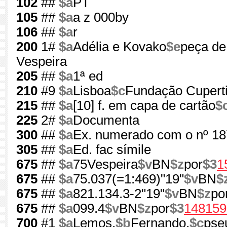
102
##
$a
PT
105
##
$a
a z 000by
106
##
$a
r
200
1#
$a
Adélia e Kovako
$e
peça de
Vespeira
205
##
$a
1ª ed
210
#9
$a
Lisboa
$c
Fundação Cupert
215
##
$a
[10] f. em capa de cartão
$
225
2#
$a
Documenta
300
##
$a
Ex. numerado com o nº 18
305
##
$a
Ed. fac símile
675
##
$a
75Vespeira
$v
BN
$z
por
$3
1
675
##
$a
75.037(=1:469)"19"
$v
BN
$
675
##
$a
821.134.3-2"19"
$v
BN
$z
po
675
##
$a
099.4
$v
BN
$z
por
$3
148159
700
#1
$a
Lemos,
$b
Fernando,
$c
pse