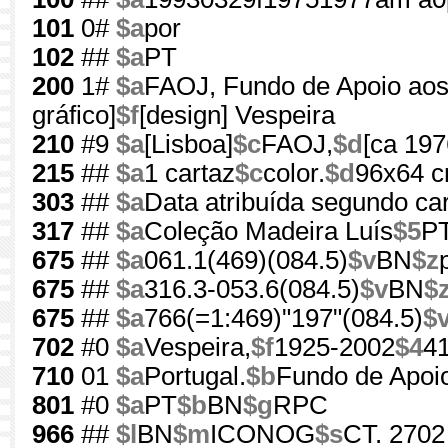
101
0#
$a
por
102
##
$a
PT
200
1#
$a
FAOJ, Fundo de Apoio ao
gráfico]
$f
[design] Vespeira
210
#9
$a
[Lisboa]
$c
FAOJ,
$d
[ca 197
215
##
$a
1 cartaz
$c
color.
$d
96x64 
303
##
$a
Data atribuída segundo car
317
##
$a
Coleção Madeira Luís
$5
PT
675
##
$a
061.1(469)(084.5)
$v
BN
$z
675
##
$a
316.3-053.6(084.5)
$v
BN
$
675
##
$a
766(=1:469)"197"(084.5)
$
702
#0
$a
Vespeira,
$f
1925-2002
$4
4
710
01
$a
Portugal.
$b
Fundo de Apoi
801
#0
$a
PT
$b
BN
$g
RPC
966
##
$l
BN
$m
ICONOG
$s
CT. 2702