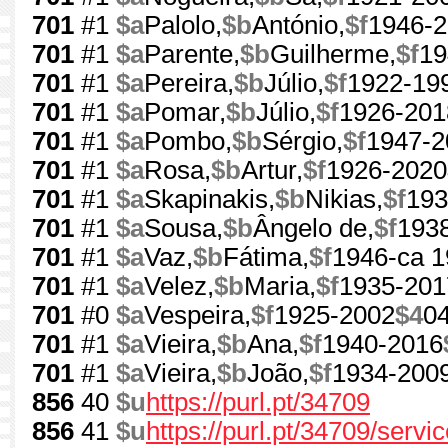
701
#1
$a
Palolo,
$b
António,
$f
1946-
701
#1
$a
Parente,
$b
Guilherme,
$f
19
701
#1
$a
Pereira,
$b
Júlio,
$f
1922-19
701
#1
$a
Pomar,
$b
Júlio,
$f
1926-201
701
#1
$a
Pombo,
$b
Sérgio,
$f
1947-2
701
#1
$a
Rosa,
$b
Artur,
$f
1926-2020
701
#1
$a
Skapinakis,
$b
Nikias,
$f
193
701
#1
$a
Sousa,
$b
Ângelo de,
$f
193
701
#1
$a
Vaz,
$b
Fátima,
$f
1946-ca 
701
#1
$a
Velez,
$b
Maria,
$f
1935-201
701
#0
$a
Vespeira,
$f
1925-2002
$4
0
701
#1
$a
Vieira,
$b
Ana,
$f
1940-2016
701
#1
$a
Vieira,
$b
João,
$f
1934-200
856
40
$u
https://purl.pt/34709
856
41
$u
https://purl.pt/34709/serv