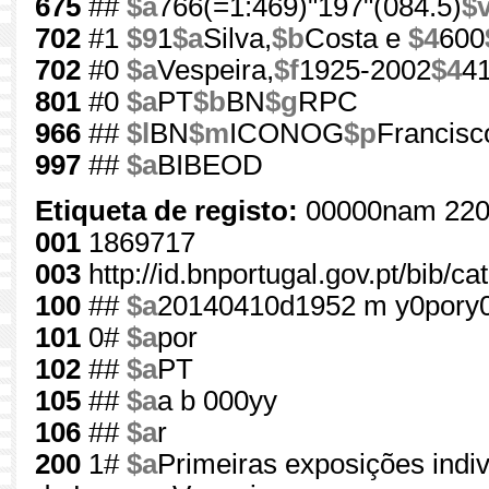
675
##
$a
766(=1:469)"197"(084.5)
$
702
#1
$9
1
$a
Silva,
$b
Costa e
$4
600
702
#0
$a
Vespeira,
$f
1925-2002
$4
4
801
#0
$a
PT
$b
BN
$g
RPC
966
##
$l
BN
$m
ICONOG
$p
Francisc
997
##
$a
BIBEOD
Etiqueta de registo:
00000nam 220
001
1869717
003
http://id.bnportugal.gov.pt/bib/c
100
##
$a
20140410d1952 m y0pory
101
0#
$a
por
102
##
$a
PT
105
##
$a
a b 000yy
106
##
$a
r
200
1#
$a
Primeiras exposições indiv