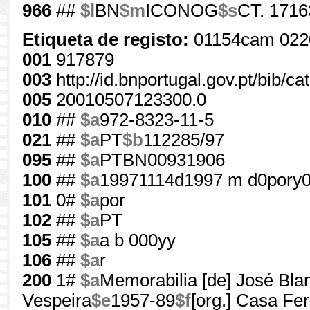
966
##
$l
BN
$m
ICONOG
$s
CT. 1716
Etiqueta de registo:
01154cam 022
001
917879
003
http://id.bnportugal.gov.pt/bib/c
005
20010507123300.0
010
##
$a
972-8323-11-5
021
##
$a
PT
$b
112285/97
095
##
$a
PTBN00931906
100
##
$a
19971114d1997 m d0pory0
101
0#
$a
por
102
##
$a
PT
105
##
$a
a b 000yy
106
##
$a
r
200
1#
$a
Memorabilia [de] José Blan
Vespeira
$e
1957-89
$f
[org.] Casa F