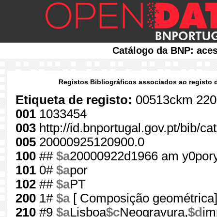
Catálogo da BNP: aces
Registos Bibliográficos associados ao registo 
Etiqueta de registo:
00513ckm 220
001
1033454
003
http://id.bnportugal.gov.pt/bib/c
005
20000925120900.0
100
##
$a
20000922d1966 am y0por
101
0#
$a
por
102
##
$a
PT
200
1#
$a
[ Composição geométrica
210
#9
$a
Lisboa
$c
Neogravura,
$d
im