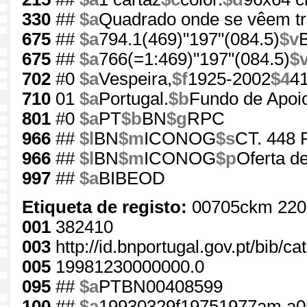
330
##
$a
Quadrado onde se vêem tr
675
##
$a
794.1(469)"197"(084.5)
$v
675
##
$a
766(=1:469)"197"(084.5)
$
702
#0
$a
Vespeira,
$f
1925-2002
$4
4
710
01
$a
Portugal.
$b
Fundo de Apoi
801
#0
$a
PT
$b
BN
$g
RPC
966
##
$l
BN
$m
ICONOG
$s
CT. 448 
966
##
$l
BN
$m
ICONOG
$p
Oferta d
997
##
$a
BIBEOD
Etiqueta de registo:
00705ckm 220
001
382410
003
http://id.bnportugal.gov.pt/bib/c
005
19981230000000.0
095
##
$a
PTBN00408599
100
##
$a
19930329f19751977am a0