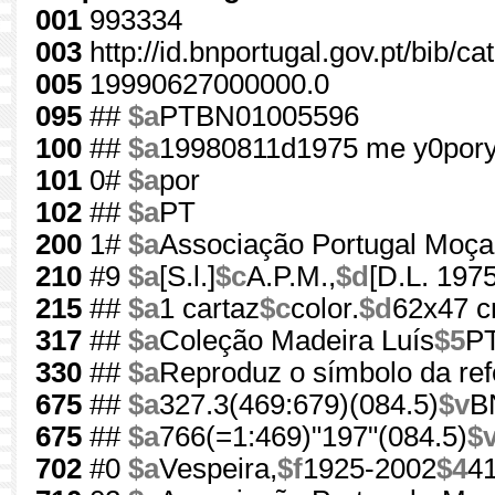
001
993334
003
http://id.bnportugal.gov.pt/bib/c
005
19990627000000.0
095
##
$a
PTBN01005596
100
##
$a
19980811d1975 me y0por
101
0#
$a
por
102
##
$a
PT
200
1#
$a
Associação Portugal Moç
210
#9
$a
[S.l.]
$c
A.P.M.,
$d
[D.L. 1975
215
##
$a
1 cartaz
$c
color.
$d
62x47 
317
##
$a
Coleção Madeira Luís
$5
PT
330
##
$a
Reproduz o símbolo da ref
675
##
$a
327.3(469:679)(084.5)
$v
B
675
##
$a
766(=1:469)"197"(084.5)
$
702
#0
$a
Vespeira,
$f
1925-2002
$4
4