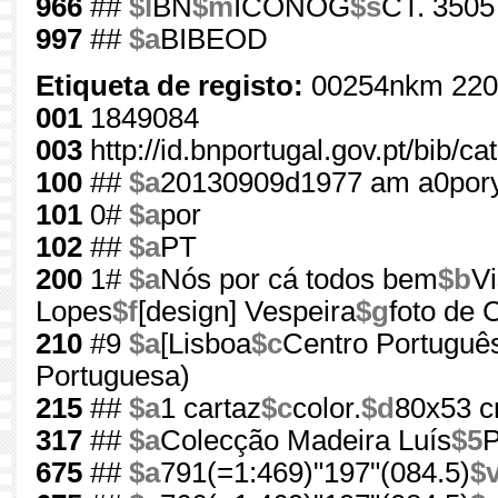
966
##
$l
BN
$m
ICONOG
$s
CT. 3505
997
##
$a
BIBEOD
Etiqueta de registo:
00254nkm 220
001
1849084
003
http://id.bnportugal.gov.pt/bib/c
100
##
$a
20130909d1977 am a0por
101
0#
$a
por
102
##
$a
PT
200
1#
$a
Nós por cá todos bem
$b
Vi
Lopes
$f
[design] Vespeira
$g
foto de 
210
#9
$a
[Lisboa
$c
Centro Portuguê
Portuguesa)
215
##
$a
1 cartaz
$c
color.
$d
80x53 
317
##
$a
Colecção Madeira Luís
$5
P
675
##
$a
791(=1:469)"197"(084.5)
$