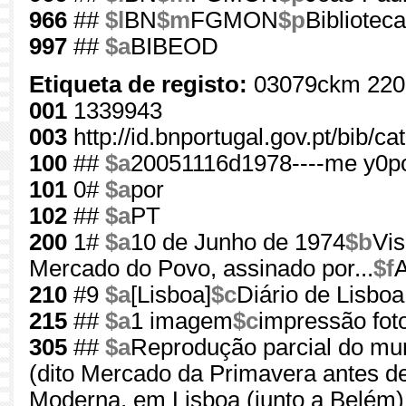
966
##
$l
BN
$m
FGMON
$p
Bibliotec
997
##
$a
BIBEOD
Etiqueta de registo:
03079ckm 220
001
1339943
003
http://id.bnportugal.gov.pt/bib/c
100
##
$a
20051116d1978----me y0p
101
0#
$a
por
102
##
$a
PT
200
1#
$a
10 de Junho de 1974
$b
Vis
Mercado do Povo, assinado por...
$f
A
210
#9
$a
[Lisboa]
$c
Diário de Lisboa
215
##
$a
1 imagem
$c
impressão fot
305
##
$a
Reprodução parcial do mu
(dito Mercado da Primavera antes de
Moderna, em Lisboa (junto a Belém)