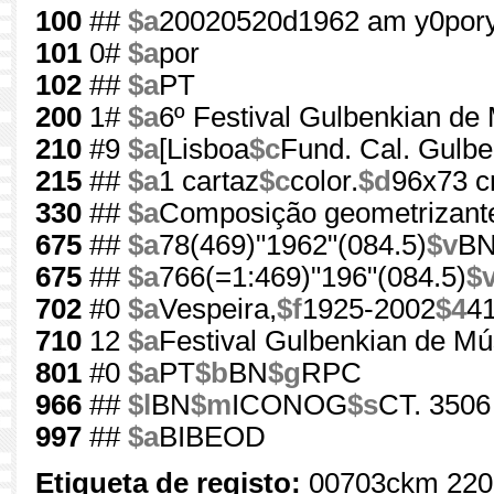
100
##
$a
20020520d1962 am y0por
101
0#
$a
por
102
##
$a
PT
200
1#
$a
6º Festival Gulbenkian de
210
#9
$a
[Lisboa
$c
Fund. Cal. Gulbe
215
##
$a
1 cartaz
$c
color.
$d
96x73 
330
##
$a
Composição geometrizant
675
##
$a
78(469)"1962"(084.5)
$v
B
675
##
$a
766(=1:469)"196"(084.5)
$
702
#0
$a
Vespeira,
$f
1925-2002
$4
4
710
12
$a
Festival Gulbenkian de Mú
801
#0
$a
PT
$b
BN
$g
RPC
966
##
$l
BN
$m
ICONOG
$s
CT. 3506
997
##
$a
BIBEOD
Etiqueta de registo:
00703ckm 220