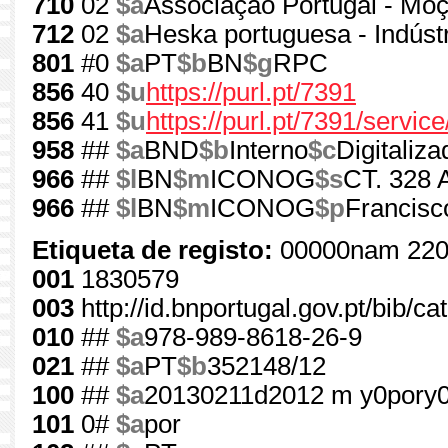
710
02
$a
Associação Portugal - Mo
712
02
$a
Heska portuguesa - Indústr
801
#0
$a
PT
$b
BN
$g
RPC
856
40
$u
https://purl.pt/7391
856
41
$u
https://purl.pt/7391/servic
958
##
$a
BND
$b
Interno
$c
Digitaliza
966
##
$l
BN
$m
ICONOG
$s
CT. 328 
966
##
$l
BN
$m
ICONOG
$p
Francisc
Etiqueta de registo:
00000nam 220
001
1830579
003
http://id.bnportugal.gov.pt/bib/c
010
##
$a
978-989-8618-26-9
021
##
$a
PT
$b
352148/12
100
##
$a
20130211d2012 m y0pory
101
0#
$a
por