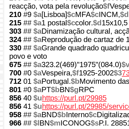
reacção, vota pela revolução
$f
Vespe
210
#9
$a
[Lisboa]
$c
MFA
$c
INCM,
$d
215
##
$a
1 postal
$c
color.
$d
15x10,5
303
##
$a
Dinamização cultural, acçã
324
##
$a
Reprodução de cartaz de 
330
##
$a
Grande quadrado quadricu
povo e voto
675
##
$a
323.2(469)"1975"(084.0)
$
700
#0
$a
Vespeira,
$f
1925-2002
$3
7
712
01
$a
Portugal.
$b
Movimento das
801
#0
$a
PT
$b
BN
$g
RPC
856
40
$u
https://purl.pt/29985
856
41
$u
https://purl.pt/29985/serv
958
##
$a
BND
$b
Interno
$c
Digitaliza
966
##
$l
BN
$m
ICONOG
$s
P.I. 2885