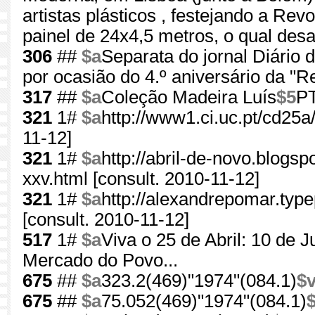
artistas plásticos , festejando a Re
painel de 24x4,5 metros, o qual de
306
##
$a
Separata do jornal Diário 
por ocasião do 4.º aniversário da "
317
##
$a
Coleção Madeira Luís
$5
PT
321
1#
$a
http://www1.ci.uc.pt/cd25
11-12]
321
1#
$a
http://abril-de-novo.blogs
xxv.html [consult. 2010-11-12]
321
1#
$a
http://alexandrepomar.ty
[consult. 2010-11-12]
517
1#
$a
Viva o 25 de Abril: 10 de 
Mercado do Povo...
675
##
$a
323.2(469)"1974"(084.1)
$
675
##
$a
75.052(469)"1974"(084.1)