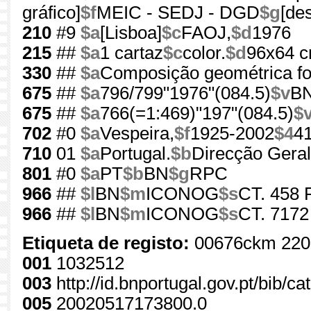
gráfico]
$f
MEIC - SEDJ - DGD
$g
[de
210
#9
$a
[Lisboa]
$c
FAOJ,
$d
1976
215
##
$a
1 cartaz
$c
color.
$d
96x64 
330
##
$a
Composição geométrica fo
675
##
$a
796/799"1976"(084.5)
$v
B
675
##
$a
766(=1:469)"197"(084.5)
$
702
#0
$a
Vespeira,
$f
1925-2002
$4
4
710
01
$a
Portugal.
$b
Direcção Geral
801
#0
$a
PT
$b
BN
$g
RPC
966
##
$l
BN
$m
ICONOG
$s
CT. 458 
966
##
$l
BN
$m
ICONOG
$s
CT. 7172
Etiqueta de registo:
00676ckm 220
001
1032512
003
http://id.bnportugal.gov.pt/bib/c
005
20020517173800.0