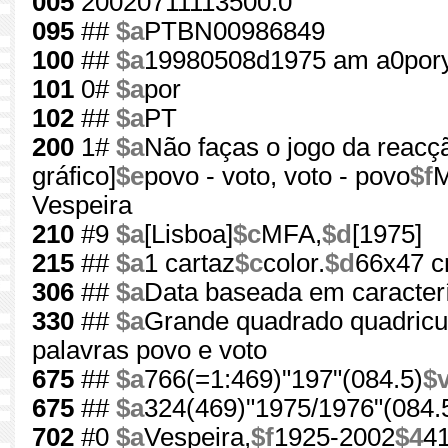
005
20020711113500.0
095
##
$a
PTBN00986849
100
##
$a
19980508d1975 am a0por
101
0#
$a
por
102
##
$a
PT
200
1#
$a
Não faças o jogo da reacçã
gráfico]
$e
povo - voto, voto - povo
$f
M
Vespeira
210
#9
$a
[Lisboa]
$c
MFA,
$d
[1975]
215
##
$a
1 cartaz
$c
color.
$d
66x47 
306
##
$a
Data baseada em caracterí
330
##
$a
Grande quadrado quadricul
palavras povo e voto
675
##
$a
766(=1:469)"197"(084.5)
$
675
##
$a
324(469)"1975/1976"(084.
702
#0
$a
Vespeira,
$f
1925-2002
$4
4