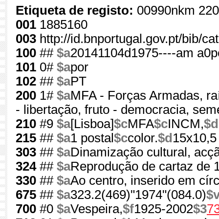
Etiqueta de registo:
00990nkm 220
001
1885160
003
http://id.bnportugal.gov.pt/bib/c
100
##
$a
20141104d1975----am a0
101
0#
$a
por
102
##
$a
PT
200
1#
$a
MFA - Forças Armadas, ra
- libertação, fruto - democracia, sem
210
#9
$a
[Lisboa]
$c
MFA
$c
INCM,
$d
215
##
$a
1 postal
$c
color.
$d
15x10,5
303
##
$a
Dinamização cultural, acçã
324
##
$a
Reprodução de cartaz de 
330
##
$a
Ao centro, inserido em cír
675
##
$a
323.2(469)"1974"(084.0)
$
700
#0
$a
Vespeira,
$f
1925-2002
$3
7