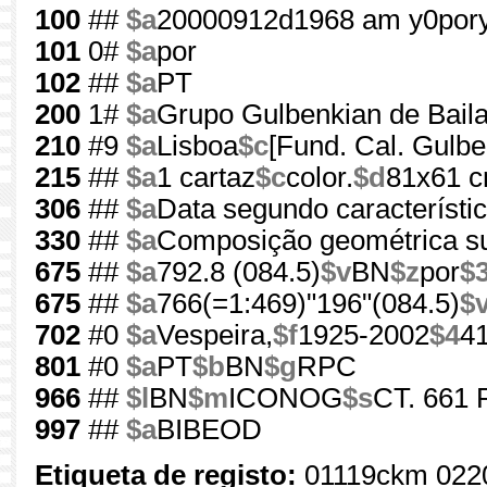
100
##
$a
20000912d1968 am y0por
101
0#
$a
por
102
##
$a
PT
200
1#
$a
Grupo Gulbenkian de Bail
210
#9
$a
Lisboa
$c
[Fund. Cal. Gulbe
215
##
$a
1 cartaz
$c
color.
$d
81x61 
306
##
$a
Data segundo característi
330
##
$a
Composição geométrica su
675
##
$a
792.8 (084.5)
$v
BN
$z
por
$
675
##
$a
766(=1:469)"196"(084.5)
$
702
#0
$a
Vespeira,
$f
1925-2002
$4
4
801
#0
$a
PT
$b
BN
$g
RPC
966
##
$l
BN
$m
ICONOG
$s
CT. 661 
997
##
$a
BIBEOD
Etiqueta de registo:
01119ckm 022