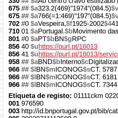
330
##
$a
Ao centro cravo estilizado
675
##
$a
323.2(469)"1974"(084.5)
$
675
##
$a
766(=1:469)"197"(084.5)
$
702
#0
$a
Vespeira,
$f
1925-2002
$4
4
710
01
$a
Portugal.
$b
Movimento das
801
#0
$a
PT
$b
BN
$g
RPC
856
40
$u
https://purl.pt/16013
856
41
$u
https://purl.pt/16013/serv
958
##
$a
BND
$b
Interno
$c
Digitaliza
966
##
$l
BN
$m
ICONOG
$s
CT. 5787
966
##
$l
BN
$m
ICONOG
$s
CT. 6181
966
##
$l
BN
$m
ICONOG
$s
CT. 7344
Etiqueta de registo:
01111ckm 022
001
976590
003
http://id.bnportugal.gov.pt/bib/c