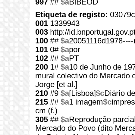
997
##
$a
BIBEOD
Etiqueta de registo:
03079c
001
1339943
003
http://id.bnportugal.gov.
100
##
$a
20051116d1978----
101
0#
$a
por
102
##
$a
PT
200
1#
$a
10 de Junho de 19
mural colectivo do Mercado d
Jorge [et al.]
210
#9
$a
[Lisboa]
$c
Diário de
215
##
$a
1 imagem
$c
impres
cm (f.)
305
##
$a
Reprodução parcial
Mercado do Povo (dito Merca