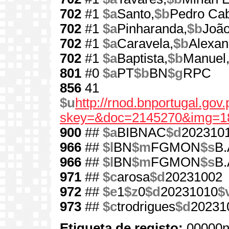
702
#1
$a
Santo,
$b
Pedro Cab
702
#1
$a
Pinharanda,
$b
João
702
#1
$a
Caravela,
$b
Alexan
702
#1
$a
Baptista,
$b
Manuel
801
#0
$a
PT
$b
BN
$g
RPC
856
41
$u
http://rnod.bnportugal.go
skey=&doc=2145270&img=1
900
##
$a
BIBNAC
$d
202310
966
##
$l
BN
$m
FGMON
$s
B.
966
##
$l
BN
$m
FGMON
$s
B.
971
##
$c
arosa
$d
20231002
972
##
$e
1
$z
0
$d
20231010
$
973
##
$c
trodrigues
$d
20231
Etiqueta de registo:
00000n