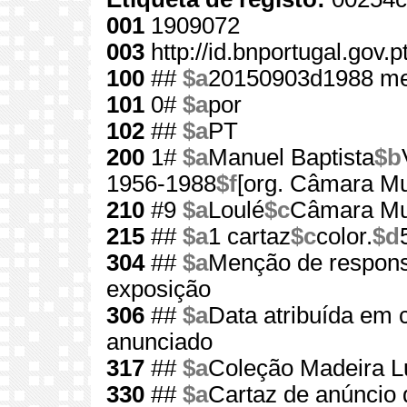
001
1909072
003
http://id.bnportugal.gov.
100
##
$a
20150903d1988 m
101
0#
$a
por
102
##
$a
PT
200
1#
$a
Manuel Baptista
$b
1956-1988
$f
[org. Câmara Mu
210
#9
$a
Loulé
$c
Câmara Mun
215
##
$a
1 cartaz
$c
color.
$d
304
##
$a
Menção de responsa
exposição
306
##
$a
Data atribuída em
anunciado
317
##
$a
Coleção Madeira L
330
##
$a
Cartaz de anúncio