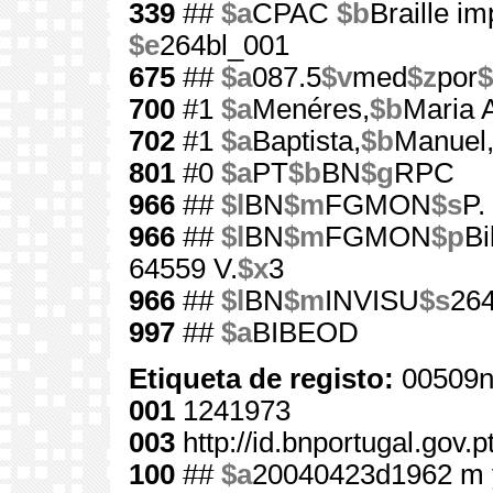
339
##
$a
CPAC
$b
Braille i
$e
264bl_001
675
##
$a
087.5
$v
med
$z
por
$
700
#1
$a
Menéres,
$b
Maria A
702
#1
$a
Baptista,
$b
Manuel
801
#0
$a
PT
$b
BN
$g
RPC
966
##
$l
BN
$m
FGMON
$s
P.
966
##
$l
BN
$m
FGMON
$p
Bi
64559 V.
$x
3
966
##
$l
BN
$m
INVISU
$s
26
997
##
$a
BIBEOD
Etiqueta de registo:
00509n
001
1241973
003
http://id.bnportugal.gov.
100
##
$a
20040423d1962 m 