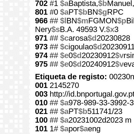
702
#1
$a
Baptista,
$b
Manuel
801
#0
$a
PT
$b
BN
$g
RPC
966
##
$l
BN
$m
FGMON
$p
Bi
Nery
$s
B.A. 49593 V.
$x
3
971
##
$c
arosa
$d
20230828
973
##
$c
igoulao
$d
2023091
974
##
$e
0
$d
20230912
$v
rs
975
##
$e
0
$d
20240912
$v
ev
Etiqueta de registo:
00230n
001
2145270
003
http://id.bnportugal.gov.
010
##
$a
978-989-33-3992-3
021
##
$a
PT
$b
511741/23
100
##
$a
20231002d2023 m 
101
1#
$a
por
$a
eng