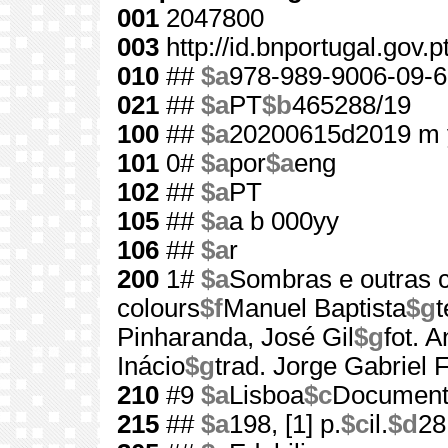
001
2047800
003
http://id.bnportugal.gov.
010
##
$a
978-989-9006-09-6
021
##
$a
PT
$b
465288/19
100
##
$a
20200615d2019 m 
101
0#
$a
por
$a
eng
102
##
$a
PT
105
##
$a
a b 000yy
106
##
$a
r
200
1#
$a
Sombras e outras 
colours
$f
Manuel Baptista
$g
t
Pinharanda, José Gil
$g
fot. 
Inácio
$g
trad. Jorge Gabriel 
210
#9
$a
Lisboa
$c
Document
215
##
$a
198, [1] p.
$c
il.
$d
28