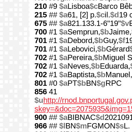
210
#9
$a
Lisboa
$c
Barco Bê
215
##
$a
61, [2] p.
$c
il.
$d
19 
675
##
$a
821.133.1-6"19"
$v
700
#1
$a
Semprun,
$b
Jaime,
701
#1
$a
Debord,
$b
Guy,
$f
1
701
#1
$a
Lebovici,
$b
Gérard
702
#1
$a
Pereira,
$b
Miguel S
702
#1
$a
Neves,
$b
Eduarda,
702
#1
$a
Baptista,
$b
Manuel
801
#0
$a
PT
$b
BN
$g
RPC
856
41
$u
http://rnod.bnportugal.go
skey=&doc=2075935&img=1
900
##
$a
BIBNAC
$d
202109
966
##
$l
BN
$m
FGMON
$s
L.