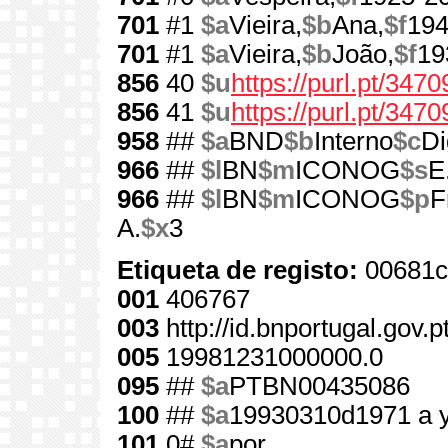
701
#1
$a
Vieira,
$b
Ana,
$f
194
701
#1
$a
Vieira,
$b
João,
$f
19
856
40
$u
https://purl.pt/3470
856
41
$u
https://purl.pt/347
958
##
$a
BND
$b
Interno
$c
Di
966
##
$l
BN
$m
ICONOG
$s
E
966
##
$l
BN
$m
ICONOG
$p
F
A.
$x
3
Etiqueta de registo:
00681c
001
406767
003
http://id.bnportugal.gov.
005
19981231000000.0
095
##
$a
PTBN00435086
100
##
$a
19930310d1971 a 
101
0#
$a
por