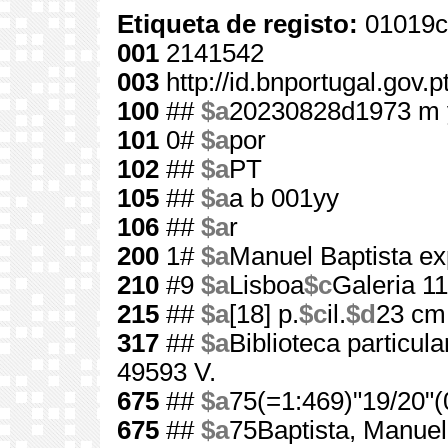
Etiqueta de registo:
01019c
001
2141542
003
http://id.bnportugal.gov.
100
##
$a
20230828d1973 m 
101
0#
$a
por
102
##
$a
PT
105
##
$a
a b 001yy
106
##
$a
r
200
1#
$a
Manuel Baptista ex
210
#9
$a
Lisboa
$c
Galeria 11
215
##
$a
[18] p.
$c
il.
$d
23 cm
317
##
$a
Biblioteca particul
49593 V.
675
##
$a
75(=1:469)"19/20"(
675
##
$a
75Baptista, Manuel