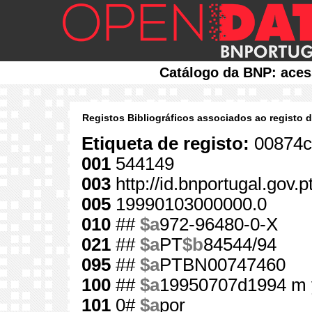
Catálogo da BNP: aces
Registos Bibliográficos associados ao registo 
Etiqueta de registo:
00874c
001
544149
003
http://id.bnportugal.gov.
005
19990103000000.0
010
##
$a
972-96480-0-X
021
##
$a
PT
$b
84544/94
095
##
$a
PTBN00747460
100
##
$a
19950707d1994 m 
101
0#
$a
por