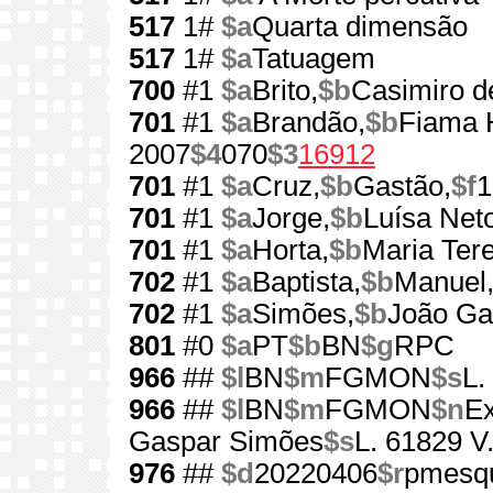
517
1#
$a
Quarta dimensão
517
1#
$a
Tatuagem
700
#1
$a
Brito,
$b
Casimiro d
701
#1
$a
Brandão,
$b
Fiama 
2007
$4
070
$3
16912
701
#1
$a
Cruz,
$b
Gastão,
$f
1
701
#1
$a
Jorge,
$b
Luísa Net
701
#1
$a
Horta,
$b
Maria Ter
702
#1
$a
Baptista,
$b
Manuel
702
#1
$a
Simões,
$b
João Ga
801
#0
$a
PT
$b
BN
$g
RPC
966
##
$l
BN
$m
FGMON
$s
L.
966
##
$l
BN
$m
FGMON
$n
Ex
Gaspar Simões
$s
L. 61829 V
976
##
$d
20220406
$r
pmesq