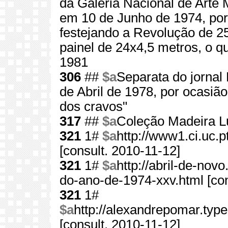
da Galeria Nacional de Arte 
em 10 de Junho de 1974, por d
festejando a Revolução de 2
painel de 24x4,5 metros, o 
1981
306
##
$a
Separata do jornal 
de Abril de 1978, por ocasiã
dos cravos"
317
##
$a
Coleção Madeira L
321
1#
$a
http://www1.ci.uc
[consult. 2010-11-12]
321
1#
$a
http://abril-de-nov
do-ano-de-1974-xxv.html [con
321
1#
$a
http://alexandrepomar.ty
[consult. 2010-11-12]