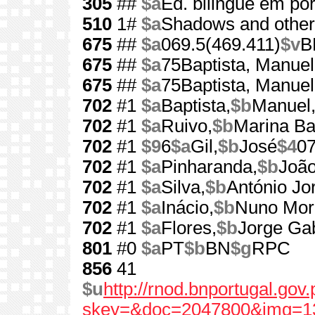
305
##
$a
Ed. bilingue em por
510
1#
$a
Shadows and other
675
##
$a
069.5(469.411)
$v
B
675
##
$a
75Baptista, Manuel
675
##
$a
75Baptista, Manuel
702
#1
$a
Baptista,
$b
Manuel
702
#1
$a
Ruivo,
$b
Marina Ba
702
#1
$9
6
$a
Gil,
$b
José
$4
0
702
#1
$a
Pinharanda,
$b
João
702
#1
$a
Silva,
$b
António Jo
702
#1
$a
Inácio,
$b
Nuno More
702
#1
$a
Flores,
$b
Jorge Gab
801
#0
$a
PT
$b
BN
$g
RPC
856
41
$u
http://rnod.bnportugal.go
skey=&doc=2047800&img=1