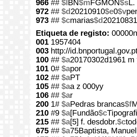
966
##
$l
BN
$m
FGMON
$s
L.
972
##
$d
20210910
$e
0
$v
pe
973
##
$c
marias
$d
2021083
Etiqueta de registo:
00000n
001
1957404
003
http://id.bnportugal.gov.
100
##
$a
20170302d1961 m 
101
0#
$a
por
102
##
$a
PT
105
##
$a
a z 000yy
106
##
$a
r
200
1#
$a
Pedras brancas
$f
M
210
#9
$a
[Fundão
$c
Tipograf
215
##
$a
[5] f. desdobr.
$c
tod
675
##
$a
75Baptista, Manuel