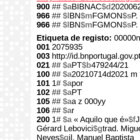
900
##
$a
BIBNAC
$d
202006
966
##
$l
BN
$m
FGMON
$s
P.
966
##
$l
BN
$m
FGMON
$s
P.
Etiqueta de registo:
00000n
001
2075935
003
http://id.bnportugal.gov.
021
##
$a
PT
$b
479244/21
100
##
$a
20210714d2021 m 
101
1#
$a
por
102
##
$a
PT
105
##
$a
a z 000yy
106
##
$a
r
200
1#
$a
« Aquilo que é»
$f
J
Gérard Lebovici
$g
trad. Migu
Neves
$g
il. Manuel Baptista