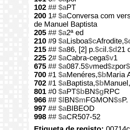
102
##
$a
PT
200
1#
$a
Conversa com ver
de Manuel Baptista
205
##
$a
2ª ed
210
#9
$a
Lisboa
$c
Afrodite,
$
215
##
$a
86, [2] p.
$c
il.
$d
21 
225
2#
$a
Cabra-cega
$v
1
675
##
$a
087.5
$v
med
$z
por
$
700
#1
$a
Menéres,
$b
Maria A
702
#1
$a
Baptista,
$b
Manuel
801
#0
$a
PT
$b
BN
$g
RPC
966
##
$l
BN
$m
FGMON
$s
P.
997
##
$a
BIBEOD
998
##
$a
CR507-52
Etiqueta de registo:
00714c