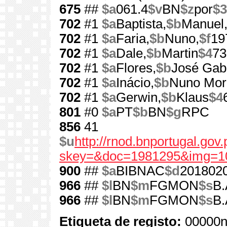
675
##
$a
061.4
$v
BN
$z
por
$3
702
#1
$a
Baptista,
$b
Manuel
702
#1
$a
Faria,
$b
Nuno,
$f
19
702
#1
$a
Dale,
$b
Martin
$4
73
702
#1
$a
Flores,
$b
José Gabr
702
#1
$a
Inácio,
$b
Nuno More
702
#1
$a
Gerwin,
$b
Klaus
$4
801
#0
$a
PT
$b
BN
$g
RPC
856
41
$u
http://rnod.bnportugal.go
skey=&doc=1981295&img=1
900
##
$a
BIBNAC
$d
201802
966
##
$l
BN
$m
FGMON
$s
B.
966
##
$l
BN
$m
FGMON
$s
B.
Etiqueta de registo:
00000n