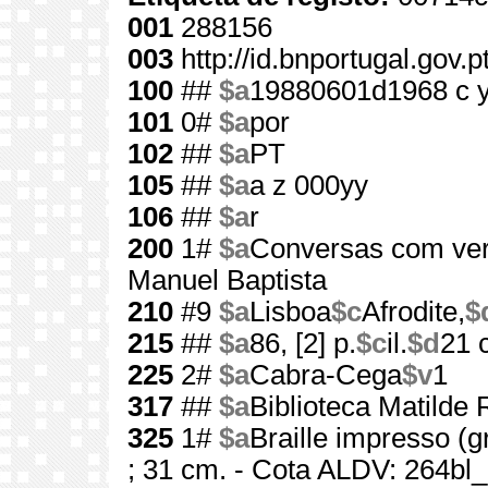
001
288156
003
http://id.bnportugal.gov.
100
##
$a
19880601d1968 c 
101
0#
$a
por
102
##
$a
PT
105
##
$a
a z 000yy
106
##
$a
r
200
1#
$a
Conversas com ve
Manuel Baptista
210
#9
$a
Lisboa
$c
Afrodite,
$
215
##
$a
86, [2] p.
$c
il.
$d
21 
225
2#
$a
Cabra-Cega
$v
1
317
##
$a
Biblioteca Matilde
325
1#
$a
Braille impresso (gr
; 31 cm. - Cota ALDV: 264bl