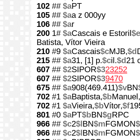
102
##
$a
PT
105
##
$a
a z 000yy
106
##
$a
r
200
1#
$a
Cascais e Estoril
$
Batista, Vítor Vieira
210
#9
$a
Cascais
$c
MJB,
$d
215
##
$a
31, [1] p.
$c
il.
$d
21 
607
##
$2
SIPOR
$3
23252
607
##
$2
SIPOR
$3
9470
675
##
$a
908(469.411)
$v
BN
702
#1
$a
Baptista,
$b
Manuel
702
#1
$a
Vieira,
$b
Vítor,
$f
19
801
#0
$a
PT
$b
BN
$g
RPC
966
##
$c
2
$l
BN
$m
FGMON
$
966
##
$c
2
$l
BN
$m
FGMON
$