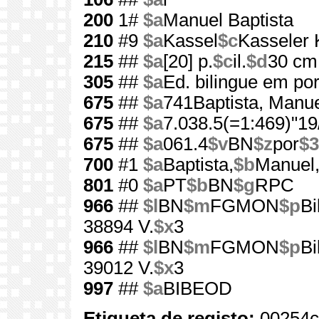
200
1#
$a
Manuel Baptista
210
#9
$a
Kassel
$c
Kasseler 
215
##
$a
[20] p.
$c
il.
$d
30 cm
305
##
$a
Ed. bilingue em po
675
##
$a
741Baptista, Manue
675
##
$a
7.038.5(=1:469)"19
675
##
$a
061.4
$v
BN
$z
por
$3
700
#1
$a
Baptista,
$b
Manuel
801
#0
$a
PT
$b
BN
$g
RPC
966
##
$l
BN
$m
FGMON
$p
Bi
38894 V.
$x
3
966
##
$l
BN
$m
FGMON
$p
Bi
39012 V.
$x
3
997
##
$a
BIBEOD
Etiqueta de registo:
00254c