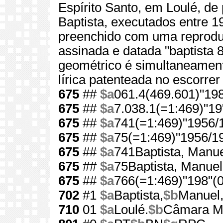
Espírito Santo, em Loulé, de
Baptista, executados entre 1
preenchido com uma reproduç
assinada e datada "baptista 
geométrico é simultaneament
lírica patenteada no escorrer 
675
##
$a
061.4(469.601)"198
675
##
$a
7.038.1(=1:469)"19
675
##
$a
741(=1:469)"1956/
675
##
$a
75(=1:469)"1956/1
675
##
$a
741Baptista, Manue
675
##
$a
75Baptista, Manuel
675
##
$a
766(=1:469)"198"(0
702
#1
$a
Baptista,
$b
Manuel
710
01
$a
Loulé.
$b
Câmara Mu