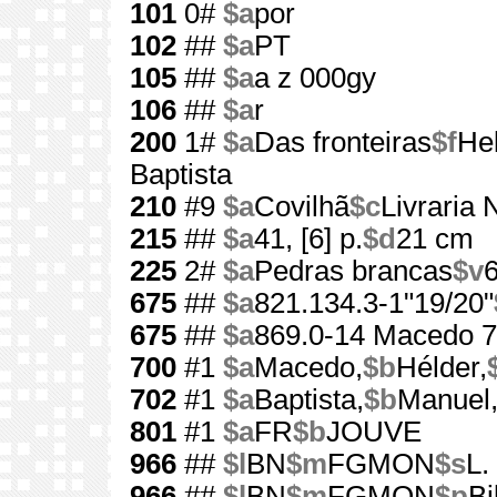
101
0#
$a
por
102
##
$a
PT
105
##
$a
a z 000gy
106
##
$a
r
200
1#
$a
Das fronteiras
$f
He
Baptista
210
#9
$a
Covilhã
$c
Livraria 
215
##
$a
41, [6] p.
$d
21 cm
225
2#
$a
Pedras brancas
$v
675
##
$a
821.134.3-1"19/20"
675
##
$a
869.0-14 Macedo 7
700
#1
$a
Macedo,
$b
Hélder,
702
#1
$a
Baptista,
$b
Manuel
801
#1
$a
FR
$b
JOUVE
966
##
$l
BN
$m
FGMON
$s
L.
966
##
$l
BN
$m
FGMON
$p
Bi