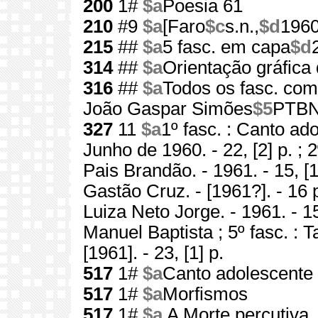
200
1#
$a
Poesia 61
210
#9
$a
[Faro
$c
s.n.,
$d
1960
215
##
$a
5 fasc. em capa
$d
314
##
$a
Orientação gráfica
316
##
$a
Todos os fasc. com
João Gaspar Simões
$5
PTBN:
327
11
$a
1º fasc. : Canto ado
Junho de 1960. - 22, [2] p. ;
Pais Brandão. - 1961. - 15, [1]
Gastão Cruz. - [1961?]. - 16 p
Luiza Neto Jorge. - 1961. - 1
Manuel Baptista ; 5º fasc. : 
[1961]. - 23, [1] p.
517
1#
$a
Canto adolescente
517
1#
$a
Morfismos
517
1#
$a
A Morte percutiva