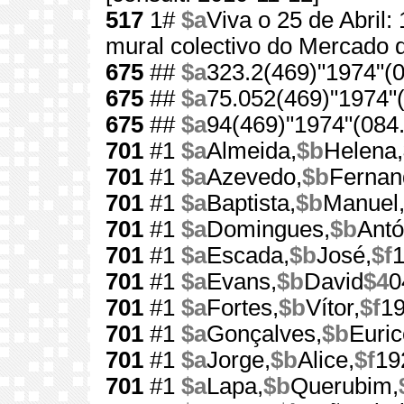
517
1#
$a
Viva o 25 de Abril:
mural colectivo do Mercado d
675
##
$a
323.2(469)"1974"(0
675
##
$a
75.052(469)"1974"(
675
##
$a
94(469)"1974"(084.
701
#1
$a
Almeida,
$b
Helena,
701
#1
$a
Azevedo,
$b
Fernan
701
#1
$a
Baptista,
$b
Manuel
701
#1
$a
Domingues,
$b
Antó
701
#1
$a
Escada,
$b
José,
$f
701
#1
$a
Evans,
$b
David
$4
0
701
#1
$a
Fortes,
$b
Vítor,
$f
1
701
#1
$a
Gonçalves,
$b
Euric
701
#1
$a
Jorge,
$b
Alice,
$f
19
701
#1
$a
Lapa,
$b
Querubim,