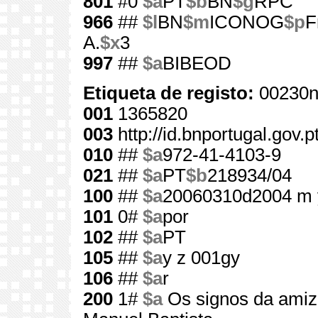
801
#0
$a
PT
$b
BN
$g
RPC
966
##
$l
BN
$m
ICONOG
$p
F
A.
$x
3
997
##
$a
BIBEOD
Etiqueta de registo:
00230n
001
1365820
003
http://id.bnportugal.gov.
010
##
$a
972-41-4103-9
021
##
$a
PT
$b
218934/04
100
##
$a
20060310d2004 m 
101
0#
$a
por
102
##
$a
PT
105
##
$a
y z 001gy
106
##
$a
r
200
1#
$a
Os signos da ami