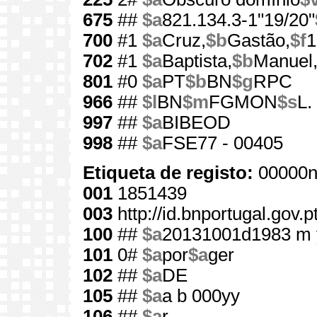
675
##
$a
821.134.3-1"19/20"
700
#1
$a
Cruz,
$b
Gastão,
$f
1
702
#1
$a
Baptista,
$b
Manuel
801
#0
$a
PT
$b
BN
$g
RPC
966
##
$l
BN
$m
FGMON
$s
L.
997
##
$a
BIBEOD
998
##
$a
FSE77 - 00405
Etiqueta de registo:
00000n
001
1851439
003
http://id.bnportugal.gov.
100
##
$a
20131001d1983 m 
101
0#
$a
por
$a
ger
102
##
$a
DE
105
##
$a
a b 000yy
106
##
$a
r