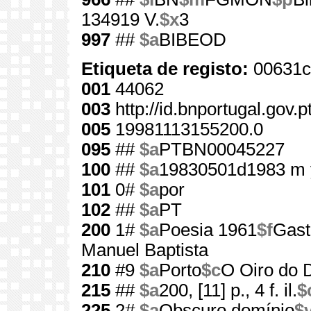
134919 V.
$x
3
997
##
$a
BIBEOD
Etiqueta de registo:
00631c
001
44062
003
http://id.bnportugal.gov.
005
19981113155200.0
095
##
$a
PTBN00045227
100
##
$a
19830501d1983 m 
101
0#
$a
por
102
##
$a
PT
200
1#
$a
Poesia 1961
$f
Gast
Manuel Baptista
210
#9
$a
Porto
$c
O Oiro do D
215
##
$a
200, [11] p., 4 f. il.
$
225
2#
$a
Obscuro domínio
$