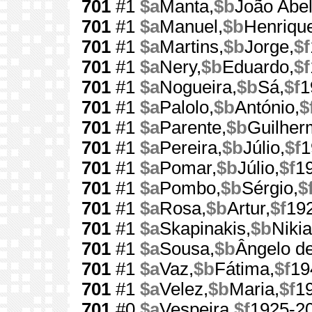
701
#1
$a
Manta,
$b
João Abel
701
#1
$a
Manuel,
$b
Henriqu
701
#1
$a
Martins,
$b
Jorge,
$f
701
#1
$a
Nery,
$b
Eduardo,
$f
701
#1
$a
Nogueira,
$b
Sá,
$f
1
701
#1
$a
Palolo,
$b
António,
$
701
#1
$a
Parente,
$b
Guilher
701
#1
$a
Pereira,
$b
Júlio,
$f
1
701
#1
$a
Pomar,
$b
Júlio,
$f
1
701
#1
$a
Pombo,
$b
Sérgio,
$
701
#1
$a
Rosa,
$b
Artur,
$f
19
701
#1
$a
Skapinakis,
$b
Nikia
701
#1
$a
Sousa,
$b
Ângelo de
701
#1
$a
Vaz,
$b
Fátima,
$f
19
701
#1
$a
Velez,
$b
Maria,
$f
1
701
#0
$a
Vespeira,
$f
1925-2