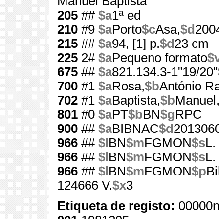
Manuel Baptista
205
##
$a
1ª ed
210
#9
$a
Porto
$c
Asa,
$d
200
215
##
$a
94, [1] p.
$d
23 cm
225
2#
$a
Pequeno formato
$
675
##
$a
821.134.3-1"19/20"
700
#1
$a
Rosa,
$b
António R
702
#1
$a
Baptista,
$b
Manuel
801
#0
$a
PT
$b
BN
$g
RPC
900
##
$a
BIBNAC
$d
201306
966
##
$l
BN
$m
FGMON
$s
L.
966
##
$l
BN
$m
FGMON
$s
L.
966
##
$l
BN
$m
FGMON
$p
Bi
124666 V.
$x
3
Etiqueta de registo:
00000n