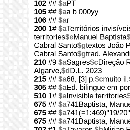
102
##
$a
PT
105
##
$a
a b 000yy
106
##
$a
r
200
1#
$a
Territórios invisívei
territories
$e
Manuel Baptista
$
Cabral Santo
$g
textos João 
Cabral Santo
$g
trad. Alexan
210
#9
$a
Sagres
$c
Direção R
Algarve,
$d
D.L. 2023
215
##
$a
68, [3] p.
$c
muito il.
305
##
$a
Ed. bilingue em por
510
1#
$a
Invisible territories
675
##
$a
741Baptista, Manue
675
##
$a
741(=1:469)"19/20"
675
##
$a
741Baptista, Manue
702
#1
$a
Tavares,
$b
Mirian E