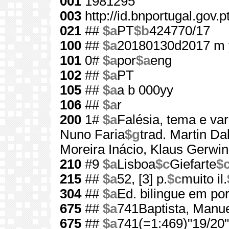
001
1981295
003
http://id.bnportugal.gov.
021
##
$a
PT
$b
424770/17
100
##
$a
20180130d2017 m 
101
0#
$a
por
$a
eng
102
##
$a
PT
105
##
$a
a b 000yy
106
##
$a
r
200
1#
$a
Falésia, tema e va
Nuno Faria
$g
trad. Martin Da
Moreira Inácio, Klaus Gerwin
210
#9
$a
Lisboa
$c
Giefarte
$
215
##
$a
52, [3] p.
$c
muito il.
304
##
$a
Ed. bilingue em por
675
##
$a
741Baptista, Manue
675
##
$a
741(=1:469)"19/20"