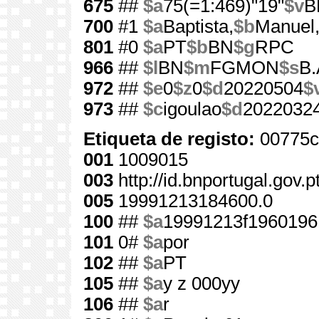
675
##
$a
75(=1:469)"19"
$v
B
700
#1
$a
Baptista,
$b
Manuel
801
#0
$a
PT
$b
BN
$g
RPC
966
##
$l
BN
$m
FGMON
$s
B.
972
##
$e
0
$z
0
$d
20220504
$
973
##
$c
igoulao
$d
2022032
Etiqueta de registo:
00775c
001
1009015
003
http://id.bnportugal.gov.
005
19991213184600.0
100
##
$a
19991213f1960196
101
0#
$a
por
102
##
$a
PT
105
##
$a
y z 000yy
106
##
$a
r