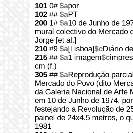
101
0#
$a
por
102
##
$a
PT
200
1#
$a
10 de Junho de 19
mural colectivo do Mercado d
Jorge [et al.]
210
#9
$a
[Lisboa]
$c
Diário de
215
##
$a
1 imagem
$c
impres
cm (f.)
305
##
$a
Reprodução parcial
Mercado do Povo (dito Merca
da Galeria Nacional de Arte 
em 10 de Junho de 1974, por d
festejando a Revolução de 2
painel de 24x4,5 metros, o 
1981