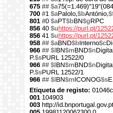
675
##
$a
75(=1.469)"19"(084
700
#1
$a
Palolo,
$b
António,
$
801
#0
$a
PT
$b
BN
$g
RPC
856
40
$u
https://purl.pt/1252
856
41
$u
https://purl.pt/125
958
##
$a
BND
$b
Interno
$c
Di
966
##
$l
BN
$m
BND
$n
Digita
P.
$s
PURL 12522/0
966
##
$l
BN
$m
BND
$n
Digita
P.
$s
PURL 12522/1
966
##
$l
BN
$m
ICONOG
$s
E
Etiqueta de registo:
01046c
001
104903
003
http://id.bnportugal.gov.
005
19981120062300.0