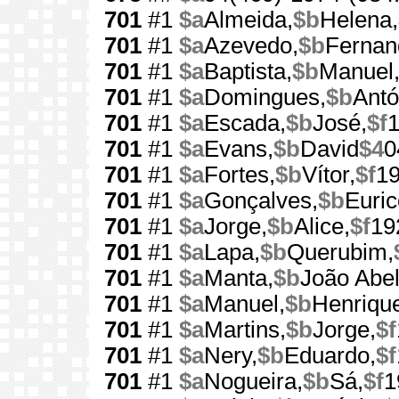
701
#1
$a
Almeida,
$b
Helena,
701
#1
$a
Azevedo,
$b
Fernan
701
#1
$a
Baptista,
$b
Manuel
701
#1
$a
Domingues,
$b
Antó
701
#1
$a
Escada,
$b
José,
$f
701
#1
$a
Evans,
$b
David
$4
0
701
#1
$a
Fortes,
$b
Vítor,
$f
1
701
#1
$a
Gonçalves,
$b
Euric
701
#1
$a
Jorge,
$b
Alice,
$f
19
701
#1
$a
Lapa,
$b
Querubim,
701
#1
$a
Manta,
$b
João Abel
701
#1
$a
Manuel,
$b
Henriqu
701
#1
$a
Martins,
$b
Jorge,
$f
701
#1
$a
Nery,
$b
Eduardo,
$f
701
#1
$a
Nogueira,
$b
Sá,
$f
1