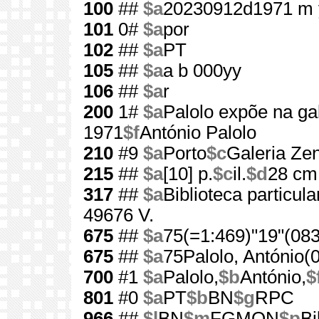
100
##
$a
20230912d1971 m 
101
0#
$a
por
102
##
$a
PT
105
##
$a
a b 000yy
106
##
$a
r
200
1#
$a
Palolo expõe na ga
1971
$f
António Palolo
210
#9
$a
Porto
$c
Galeria Zen
215
##
$a
[10] p.
$c
il.
$d
28 cm
317
##
$a
Biblioteca particul
49676 V.
675
##
$a
75(=1:469)"19"(083
675
##
$a
75Palolo, António(
700
#1
$a
Palolo,
$b
António,
$
801
#0
$a
PT
$b
BN
$g
RPC
966
##
$l
BN
$m
FGMON
$p
Bi