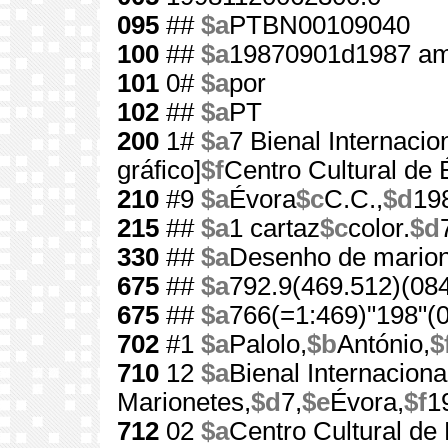
095
##
$a
PTBN00109040
100
##
$a
19870901d1987 am
101
0#
$a
por
102
##
$a
PT
200
1#
$a
7 Bienal Internaci
gráfico]
$f
Centro Cultural de 
210
#9
$a
Évora
$c
C.C.,
$d
19
215
##
$a
1 cartaz
$c
color.
$d
330
##
$a
Desenho de mario
675
##
$a
792.9(469.512)(084
675
##
$a
766(=1:469)"198"(0
702
#1
$a
Palolo,
$b
António,
$
710
12
$a
Bienal Internaciona
Marionetes,
$d
7,
$e
Évora,
$f
1
712
02
$a
Centro Cultural de