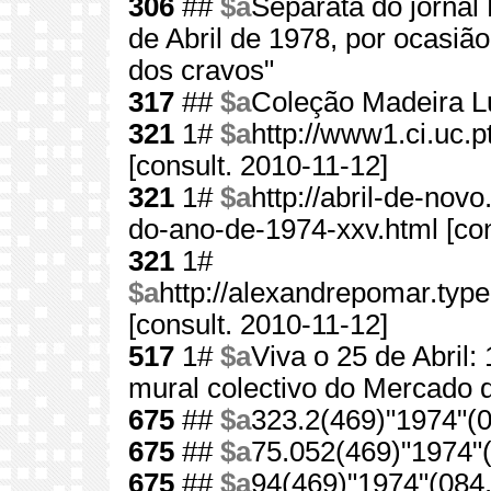
306
##
$a
Separata do jornal 
de Abril de 1978, por ocasiã
dos cravos"
317
##
$a
Coleção Madeira L
321
1#
$a
http://www1.ci.uc
[consult. 2010-11-12]
321
1#
$a
http://abril-de-nov
do-ano-de-1974-xxv.html [con
321
1#
$a
http://alexandrepomar.ty
[consult. 2010-11-12]
517
1#
$a
Viva o 25 de Abril:
mural colectivo do Mercado d
675
##
$a
323.2(469)"1974"(0
675
##
$a
75.052(469)"1974"(
675
##
$a
94(469)"1974"(084.