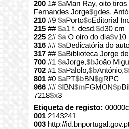
200
1#
$a
Man Ray, oito tiros
Fernandes Jorge
$g
des. Antó
210
#9
$a
Porto
$c
Editorial In
215
##
$a
1 f. desd.
$d
30 cm
225
2#
$a
O oiro do dia
$v
10
316
##
$a
Dedicatória do auto
317
##
$a
Biblioteca Jorge d
700
#1
$a
Jorge,
$b
João Migu
702
#1
$a
Palolo,
$b
António,
$
801
#0
$a
PT
$b
BN
$g
RPC
966
##
$l
BN
$m
FGMON
$p
Bi
7218
$x
3
Etiqueta de registo:
00000c
001
2143241
003
http://id.bnportugal.gov.