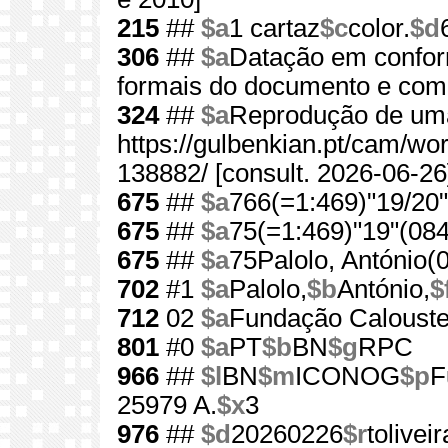
215
##
$a
1 cartaz
$c
color.
$d
306
##
$a
Datação em confor
formais do documento e com 
324
##
$a
Reprodução de uma 
https://gulbenkian.pt/cam/wor
138882/ [consult. 2026-06-26
675
##
$a
766(=1:469)"19/20"
675
##
$a
75(=1:469)"19"(084
675
##
$a
75Palolo, António(
702
#1
$a
Palolo,
$b
António,
$
712
02
$a
Fundação Calouste
801
#0
$a
PT
$b
BN
$g
RPC
966
##
$l
BN
$m
ICONOG
$p
F
25979 A.
$x
3
976
##
$d
20260226
$r
toliveir