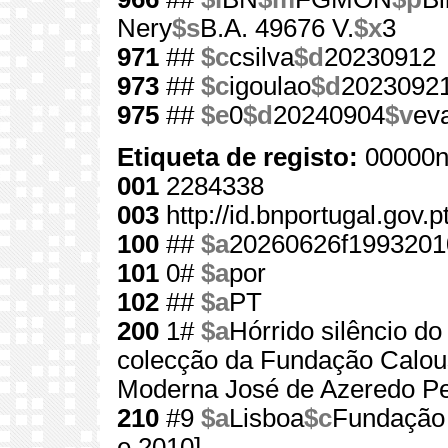
Nery
$s
B.A. 49676 V.
$x
3
971
##
$c
csilva
$d
20230912
973
##
$c
igoulao
$d
2023092
975
##
$e
0
$d
20240904
$v
ev
Etiqueta de registo:
00000n
001
2284338
003
http://id.bnportugal.gov.
100
##
$a
20260626f1993201
101
0#
$a
por
102
##
$a
PT
200
1#
$a
Hórrido silêncio do
colecção da Fundação Calous
Moderna José de Azeredo Pe
210
#9
$a
Lisboa
$c
Fundação 
e 2010]