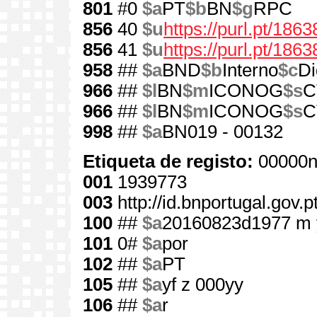
801
#0
$a
PT
$b
BN
$g
RPC
856
40
$u
https://purl.pt/1863
856
41
$u
https://purl.pt/186
958
##
$a
BND
$b
Interno
$c
Di
966
##
$l
BN
$m
ICONOG
$s
C
966
##
$l
BN
$m
ICONOG
$s
C
998
##
$a
BN019 - 00132
Etiqueta de registo:
00000n
001
1939773
003
http://id.bnportugal.gov.
100
##
$a
20160823d1977 m 
101
0#
$a
por
102
##
$a
PT
105
##
$a
yf z 000yy
106
##
$a
r