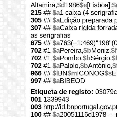
Altamira,
$d
1986
$e
[Lisboa]:
$
215
##
$a
1 caixa (4 serigrafi
305
##
$a
Edição preparada p
307
##
$a
Caixa rígida forrad
as serigrafias
675
##
$a
763(=1:469)"198"(0
702
#1
$a
Pereira,
$b
Moniz,
$f
702
#1
$a
Pombo,
$b
Sérgio,
$
702
#1
$a
Palolo,
$b
António,
$
966
##
$l
BN
$m
ICONOG
$s
E
997
##
$a
BIBEOD
Etiqueta de registo:
03079c
001
1339943
003
http://id.bnportugal.gov.
100
##
$a
20051116d1978----