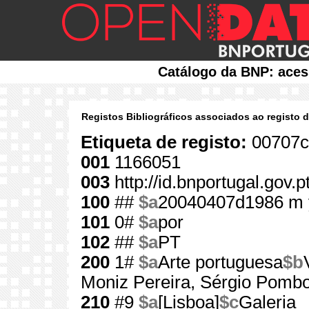
Catálogo da BNP: aces
Registos Bibliográficos associados ao registo 
Etiqueta de registo:
00707c
001
1166051
003
http://id.bnportugal.gov.
100
##
$a
20040407d1986 m 
101
0#
$a
por
102
##
$a
PT
200
1#
$a
Arte portuguesa
$b
Moniz Pereira, Sérgio Pombo
210
#9
$a
[Lisboa]
$c
Galeria