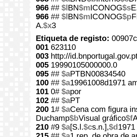
966
##
$l
BN
$m
ICONOG
$s
E
966
##
$l
BN
$m
ICONOG
$p
F
A.
$x
3
Etiqueta de registo:
00907c
001
623110
003
http://id.bnportugal.gov.
005
19990105000000.0
095
##
$a
PTBN00834540
100
##
$a
19961008d1971 am
101
0#
$a
por
102
##
$a
PT
200
1#
$a
Cena com figura i
Duchamp
$b
Visual gráfico
$f
A
210
#9
$a
[S.l.
$c
s.n.],
$d
1971
215
##
$a
1 rep. de obra de a