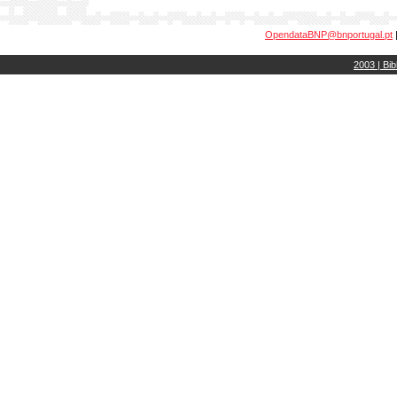
OpendataBNP@bnportugal.pt
2003 | Bib