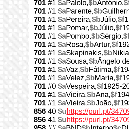
701
#1
$a
Palolo,
$b
António,
$
701
#1
$a
Parente,
$b
Guilher
701
#1
$a
Pereira,
$b
Júlio,
$f
1
701
#1
$a
Pomar,
$b
Júlio,
$f
1
701
#1
$a
Pombo,
$b
Sérgio,
$
701
#1
$a
Rosa,
$b
Artur,
$f
19
701
#1
$a
Skapinakis,
$b
Nikia
701
#1
$a
Sousa,
$b
Ângelo de
701
#1
$a
Vaz,
$b
Fátima,
$f
19
701
#1
$a
Velez,
$b
Maria,
$f
1
701
#0
$a
Vespeira,
$f
1925-2
701
#1
$a
Vieira,
$b
Ana,
$f
194
701
#1
$a
Vieira,
$b
João,
$f
19
856
40
$u
https://purl.pt/3470
856
41
$u
https://purl.pt/347
958
##
$a
BND
$b
Interno
$c
Di