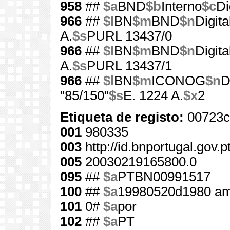
958
##
$a
BND
$b
Interno
$c
Di
966
##
$l
BN
$m
BND
$n
Digita
A.
$s
PURL 13437/0
966
##
$l
BN
$m
BND
$n
Digita
A.
$s
PURL 13437/1
966
##
$l
BN
$m
ICONOG
$n
D
"85/150"
$s
E. 1224 A.
$x
2
Etiqueta de registo:
00723c
001
980335
003
http://id.bnportugal.gov.
005
20030219165800.0
095
##
$a
PTBN00991517
100
##
$a
19980520d1980 am
101
0#
$a
por
102
##
$a
PT