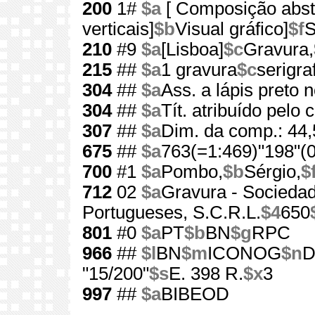
200
1#
$a
[ Composição abst
verticais]
$b
Visual gráfico]
$f
S
210
#9
$a
[Lisboa]
$c
Gravura,
215
##
$a
1 gravura
$c
serigraf
304
##
$a
Ass. a lápis preto n
304
##
$a
Tít. atribuído pelo 
307
##
$a
Dim. da comp.: 44
675
##
$a
763(=1:469)"198"(0
700
#1
$a
Pombo,
$b
Sérgio,
$
712
02
$a
Gravura - Socieda
Portugueses, S.C.R.L.
$4
650
801
#0
$a
PT
$b
BN
$g
RPC
966
##
$l
BN
$m
ICONOG
$n
D
"15/200"
$s
E. 398 R.
$x
3
997
##
$a
BIBEOD