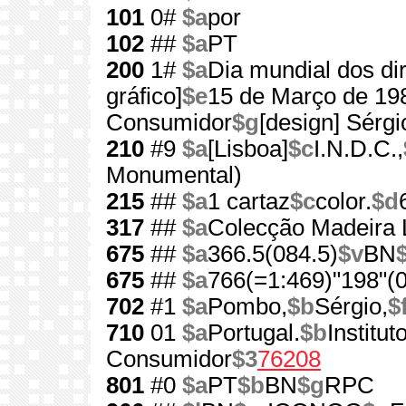
101
0#
$a
por
102
##
$a
PT
200
1#
$a
Dia mundial dos di
gráfico]
$e
15 de Março de 19
Consumidor
$g
[design] Sérg
210
#9
$a
[Lisboa]
$c
I.N.D.C.,
Monumental)
215
##
$a
1 cartaz
$c
color.
$d
317
##
$a
Colecção Madeira 
675
##
$a
366.5(084.5)
$v
BN
675
##
$a
766(=1:469)"198"(0
702
#1
$a
Pombo,
$b
Sérgio,
$
710
01
$a
Portugal.
$b
Institu
Consumidor
$3
76208
801
#0
$a
PT
$b
BN
$g
RPC