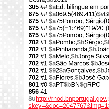
305
##
$a
Ed. bilingue em por
675
##
$a
069.5(469.411)
$v
B
675
##
$a
75Pombo, Sérgio(0
675
##
$a
75(=1:469)"19/20"(
675
##
$a
75Pombo, Sérgio(0
702
#1
$a
Pombo,
$b
Sérgio,
$
702
#1
$a
Pinharanda,
$b
João
702
#1
$a
Melo,
$b
Jorge Silva
702
#1
$a
São Marcos,
$b
Jos
702
#1
$9
2
$a
Gonçalves,
$b
J
702
#1
$a
Flores,
$b
José Gabr
801
#0
$a
PT
$b
BN
$g
RPC
856
41
$u
http://rnod.bnportugal.go
skey=&doc=2047767&img=1