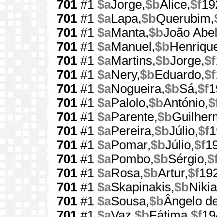
701
#1
$a
Jorge,
$b
Alice,
$f
19
701
#1
$a
Lapa,
$b
Querubim,
701
#1
$a
Manta,
$b
João Abel
701
#1
$a
Manuel,
$b
Henriqu
701
#1
$a
Martins,
$b
Jorge,
$f
701
#1
$a
Nery,
$b
Eduardo,
$f
701
#1
$a
Nogueira,
$b
Sá,
$f
1
701
#1
$a
Palolo,
$b
António,
$
701
#1
$a
Parente,
$b
Guilher
701
#1
$a
Pereira,
$b
Júlio,
$f
1
701
#1
$a
Pomar,
$b
Júlio,
$f
1
701
#1
$a
Pombo,
$b
Sérgio,
$
701
#1
$a
Rosa,
$b
Artur,
$f
19
701
#1
$a
Skapinakis,
$b
Nikia
701
#1
$a
Sousa,
$b
Ângelo de
701
#1
$a
Vaz,
$b
Fátima,
$f
19