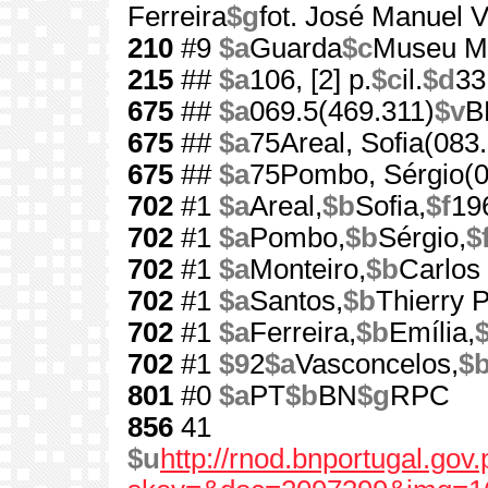
Ferreira
$g
fot. José Manuel Va
210
#9
$a
Guarda
$c
Museu Mu
215
##
$a
106, [2] p.
$c
il.
$d
33
675
##
$a
069.5(469.311)
$v
B
675
##
$a
75Areal, Sofia(083
675
##
$a
75Pombo, Sérgio(0
702
#1
$a
Areal,
$b
Sofia,
$f
19
702
#1
$a
Pombo,
$b
Sérgio,
$
702
#1
$a
Monteiro,
$b
Carlos
702
#1
$a
Santos,
$b
Thierry 
702
#1
$a
Ferreira,
$b
Emília,
$
702
#1
$9
2
$a
Vasconcelos,
$
801
#0
$a
PT
$b
BN
$g
RPC
856
41
$u
http://rnod.bnportugal.go