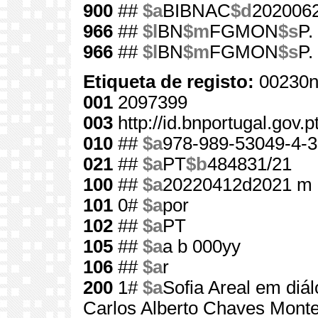
900
##
$a
BIBNAC
$d
202006
966
##
$l
BN
$m
FGMON
$s
P.
966
##
$l
BN
$m
FGMON
$s
P.
Etiqueta de registo:
00230n
001
2097399
003
http://id.bnportugal.gov.
010
##
$a
978-989-53049-4-3
021
##
$a
PT
$b
484831/21
100
##
$a
20220412d2021 m 
101
0#
$a
por
102
##
$a
PT
105
##
$a
a b 000yy
106
##
$a
r
200
1#
$a
Sofia Areal em di
Carlos Alberto Chaves Montei