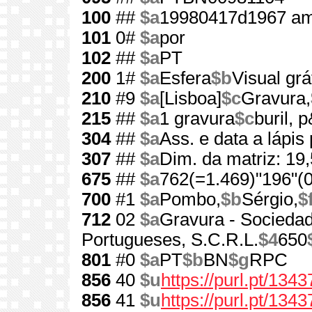
100
##
$a
19980417d1967 am
101
0#
$a
por
102
##
$a
PT
200
1#
$a
Esfera
$b
Visual grá
210
#9
$a
[Lisboa]
$c
Gravura,
215
##
$a
1 gravura
$c
buril, 
304
##
$a
Ass. e data a lápis 
307
##
$a
Dim. da matriz: 19
675
##
$a
762(=1.469)"196"(0
700
#1
$a
Pombo,
$b
Sérgio,
$
712
02
$a
Gravura - Socieda
Portugueses, S.C.R.L.
$4
650
801
#0
$a
PT
$b
BN
$g
RPC
856
40
$u
https://purl.pt/1343
856
41
$u
https://purl.pt/134