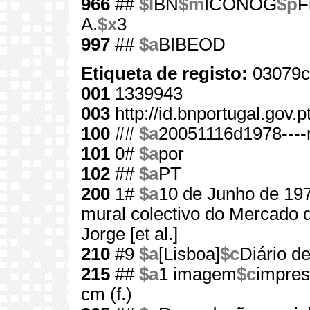
966
##
$l
BN
$m
ICONOG
$p
F
A.
$x
3
997
##
$a
BIBEOD
Etiqueta de registo:
03079c
001
1339943
003
http://id.bnportugal.gov.
100
##
$a
20051116d1978----
101
0#
$a
por
102
##
$a
PT
200
1#
$a
10 de Junho de 19
mural colectivo do Mercado d
Jorge [et al.]
210
#9
$a
[Lisboa]
$c
Diário de
215
##
$a
1 imagem
$c
impres
cm (f.)