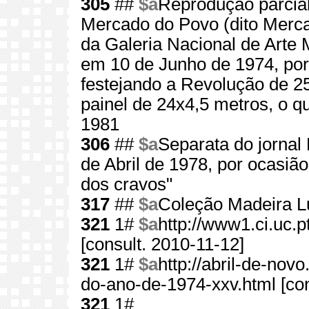
305
##
$a
Reprodução parcial
Mercado do Povo (dito Merca
da Galeria Nacional de Arte 
em 10 de Junho de 1974, por d
festejando a Revolução de 2
painel de 24x4,5 metros, o 
1981
306
##
$a
Separata do jornal 
de Abril de 1978, por ocasiã
dos cravos"
317
##
$a
Coleção Madeira L
321
1#
$a
http://www1.ci.uc
[consult. 2010-11-12]
321
1#
$a
http://abril-de-nov
do-ano-de-1974-xxv.html [con
321
1#