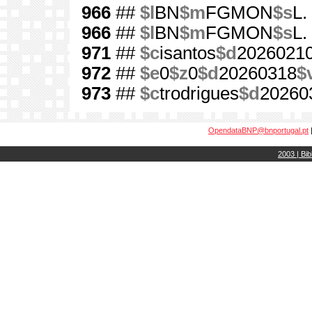
966
##
$l
BN
$m
FGMON
$s
L.
966
##
$l
BN
$m
FGMON
$s
L.
971
##
$c
isantos
$d
2026021
972
##
$e
0
$z
0
$d
20260318
$
973
##
$c
trodrigues
$d
20260
OpendataBNP@bnportugal.pt
2003 | Bib