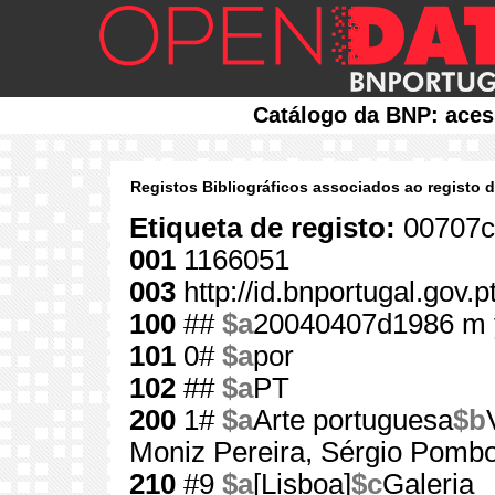
Catálogo da BNP: aces
Registos Bibliográficos associados ao registo 
Etiqueta de registo:
00707c
001
1166051
003
http://id.bnportugal.gov.
100
##
$a
20040407d1986 m 
101
0#
$a
por
102
##
$a
PT
200
1#
$a
Arte portuguesa
$b
Moniz Pereira, Sérgio Pombo
210
#9
$a
[Lisboa]
$c
Galeria