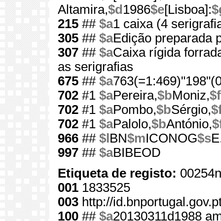
Altamira,
$d
1986
$e
[Lisboa]:
$
215
##
$a
1 caixa (4 serigrafi
305
##
$a
Edição preparada p
307
##
$a
Caixa rígida forrad
as serigrafias
675
##
$a
763(=1:469)"198"(0
702
#1
$a
Pereira,
$b
Moniz,
$f
702
#1
$a
Pombo,
$b
Sérgio,
$
702
#1
$a
Palolo,
$b
António,
$
966
##
$l
BN
$m
ICONOG
$s
E
997
##
$a
BIBEOD
Etiqueta de registo:
00254n
001
1833525
003
http://id.bnportugal.gov.
100
##
$a
20130311d1988 am