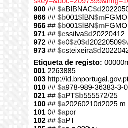
skey=&doc=2097399&img=1
900
##
$a
BIBNAC
$d
202205
966
##
$b
001
$l
BN
$m
FGMO
966
##
$b
001
$l
BN
$m
FGMO
971
##
$c
ssilva
$d
20220412
972
##
$e
0
$z
0
$d
20220509
$
973
##
$c
steixeira
$d
202204
Etiqueta de registo:
00000n
001
2263885
003
http://id.bnportugal.gov.
010
##
$a
978-989-36383-3-0
021
##
$a
PT
$b
555572/25
100
##
$a
20260210d2025 m 
101
0#
$a
por
102
##
$a
PT