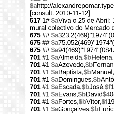
$a
http://alexandrepomar.ty
[consult. 2010-11-12]
517
1#
$a
Viva o 25 de Abril:
mural colectivo do Mercado d
675
##
$a
323.2(469)"1974"(0
675
##
$a
75.052(469)"1974"(
675
##
$a
94(469)"1974"(084.
701
#1
$a
Almeida,
$b
Helena,
701
#1
$a
Azevedo,
$b
Fernan
701
#1
$a
Baptista,
$b
Manuel
701
#1
$a
Domingues,
$b
Antó
701
#1
$a
Escada,
$b
José,
$f
701
#1
$a
Evans,
$b
David
$4
0
701
#1
$a
Fortes,
$b
Vítor,
$f
1
701
#1
$a
Gonçalves,
$b
Euric