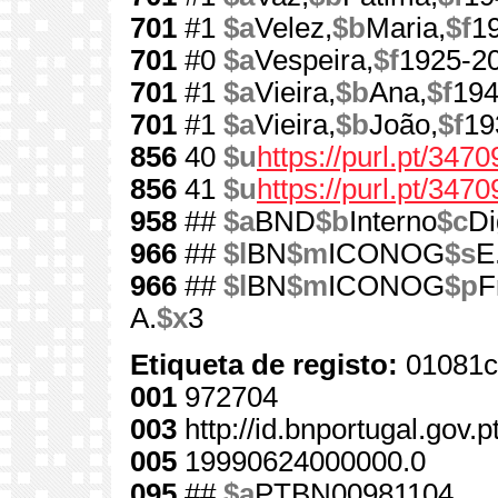
701
#1
$a
Velez,
$b
Maria,
$f
1
701
#0
$a
Vespeira,
$f
1925-2
701
#1
$a
Vieira,
$b
Ana,
$f
194
701
#1
$a
Vieira,
$b
João,
$f
19
856
40
$u
https://purl.pt/3470
856
41
$u
https://purl.pt/347
958
##
$a
BND
$b
Interno
$c
Di
966
##
$l
BN
$m
ICONOG
$s
E
966
##
$l
BN
$m
ICONOG
$p
F
A.
$x
3
Etiqueta de registo:
01081c
001
972704
003
http://id.bnportugal.gov.
005
19990624000000.0
095
##
$a
PTBN00981104