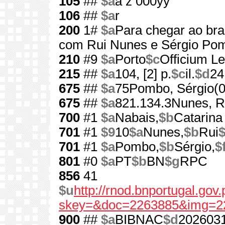
105
##
$a
a z 000yy
106
##
$a
r
200
1#
$a
Para chegar ao bra
com Rui Nunes e Sérgio Po
210
#9
$a
Porto
$c
Officium Le
215
##
$a
104, [2] p.
$c
il.
$d
24
675
##
$a
75Pombo, Sérgio(0
675
##
$a
821.134.3Nunes, R
700
#1
$a
Nabais,
$b
Catarin
701
#1
$9
10
$a
Nunes,
$b
Rui
701
#1
$a
Pombo,
$b
Sérgio,
$
801
#0
$a
PT
$b
BN
$g
RPC
856
41
$u
http://rnod.bnportugal.go
skey=&doc=2263885&img=2
900
##
$a
BIBNAC
$d
202603