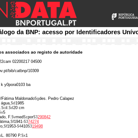
álogo da BNP: acesso por Identificadores Unív
cos associados ao registo de autoridade
22cam 02200217 04500
ov.pt/bib/catbnp/10309
 k y0pora0103 ba
f
Fátima Maldonado
$g
des. Pedro Calapez
 água,
$d
1985
.
$c
il.
$d
20 cm
$v
5
ado, F.
$v
med
$z
por
$3
290842
átima,
$f
1941-
$3
74274
o,
$f
1953-
$4
410
$3
19498
s
L. 80790 P.
$x
1