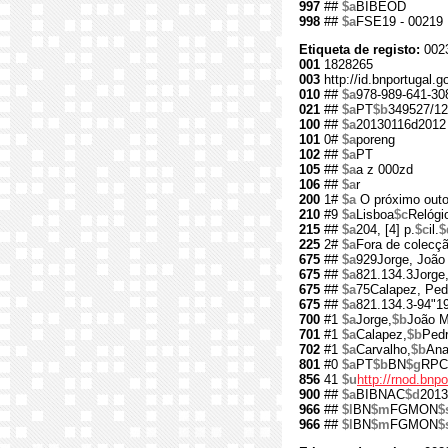
997
##
$a
BIBEOD
998
##
$a
FSE19 - 00219
Etiqueta de registo:
002
001
1828265
003
http://id.bnportugal.
010
##
$a
978-989-641-30
021
##
$a
PT
$b
349527/12
100
##
$a
20130116d2012
101
0#
$a
poreng
102
##
$a
PT
105
##
$a
a z 000zd
106
##
$a
r
200
1#
$a
O próximo out
210
#9
$a
Lisboa
$c
Relógi
215
##
$a
204, [4] p.
$c
il.
$
225
2#
$a
Fora de colecç
675
##
$a
929Jorge, João
675
##
$a
821.134.3Jorge
675
##
$a
75Calapez, Ped
675
##
$a
821.134.3-94"1
700
#1
$a
Jorge,
$b
João M
701
#1
$a
Calapez,
$b
Pedr
702
#1
$a
Carvalho,
$b
Ana
801
#0
$a
PT
$b
BN
$g
RPC
856
41
$u
http://rnod.bn
900
##
$a
BIBNAC
$d
2013
966
##
$l
BN
$m
FGMON
$
966
##
$l
BN
$m
FGMON
$