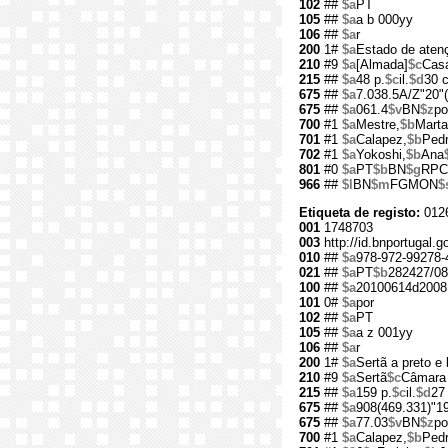
102
##
$a
PT
105
##
$a
a b 000yy
106
##
$a
r
200
1#
$a
Estado de aten
210
#9
$a
[Almada]
$c
Casa
215
##
$a
48 p.
$c
il.
$d
30 
675
##
$a
7.038.5A/Z"20"
675
##
$a
061.4
$v
BN
$z
po
700
#1
$a
Mestre,
$b
Marta
701
#1
$a
Calapez,
$b
Pedr
702
#1
$a
Yokoshi,
$b
Ana
801
#0
$a
PT
$b
BN
$g
RPC
966
##
$l
BN
$m
FGMON
$
Etiqueta de registo:
012
001
1748703
003
http://id.bnportugal.
010
##
$a
978-972-99278-
021
##
$a
PT
$b
282427/08
100
##
$a
20100614d2008
101
0#
$a
por
102
##
$a
PT
105
##
$a
a z 001yy
106
##
$a
r
200
1#
$a
Sertã a preto e
210
#9
$a
Sertã
$c
Câmara 
215
##
$a
159 p.
$c
il.
$d
27
675
##
$a
908(469.331)"1
675
##
$a
77.03
$v
BN
$z
po
700
#1
$a
Calapez,
$b
Pedr