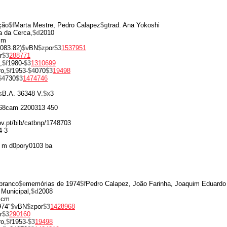
ção
$f
Marta Mestre, Pedro Calapez
$g
trad. Ana Yokoshi
 da Cerca,
$d
2010
cm
(083.82)
$v
BN
$z
por
$3
1537951
r
$3
288771
,
$f
1980-
$3
1310699
o,
$f
1953-
$4
070
$3
19498
$4
730
$3
1474746
s
B.A. 36348 V.
$x
3
68cam 2200313 450
gov.pt/bib/catbnp/1748703
4-3
 m d0pory0103 ba
 branco
$e
memórias de 1974
$f
Pedro Calapez, João Farinha, Joaquim Eduard
Municipal,
$d
2008
 cm
974"
$v
BN
$z
por
$3
1428968
r
$3
290160
o,
$f
1953-
$3
19498