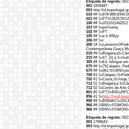
Etiqueta de registo:
002
001
1834487
003
http://id.bnportugal.
010
##
$a
978-989-8344-2
021
##
$a
PT
$b
352570/12
100
##
$a
20110114d2012
101
0#
$a
por
$a
eng
102
##
$a
PT
105
##
$a
a b 000yy
106
##
$a
r
200
1#
$a
Lameiros
$f
Pedr
Contemporânea Graça Mo
210
#9
$a
Bragança
$c
Câm
215
##
$a
47, [1] p.
$c
muito
305
##
$a
Ed. bilingue em
675
##
$a
75Calapez, Ped
675
##
$a
061.4
$v
BN
$z
po
700
#1
$a
Calapez,
$b
Pedr
702
#1
$a
Costa,
$b
Jorge,
712
01
$a
Bragança.
$b
Câ
712
02
$a
Centro de Arte
801
#0
$a
PT
$b
BN
$g
RPC
856
41
$u
http://rnod.bn
900
##
$a
BIBNAC
$d
2013
966
##
$l
BN
$m
FGMON
$
966
##
$l
BN
$m
FGMON
$
Etiqueta de registo:
002
001
1798643
003
http://id.bnportugal.