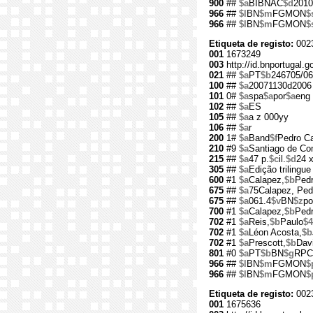
900
##
$a
BIBNAC
$d
2010
966
##
$l
BN
$m
FGMON
$
966
##
$l
BN
$m
FGMON
$
Etiqueta de registo:
002
001
1673249
003
http://id.bnportugal.
021
##
$a
PT
$b
246705/06
100
##
$a
20071130d2006
101
0#
$a
spa
$a
por
$a
eng
102
##
$a
ES
105
##
$a
a z 000yy
106
##
$a
r
200
1#
$a
Band
$f
Pedro C
210
#9
$a
Santiago de Co
215
##
$a
47 p.
$c
il.
$d
24 
305
##
$a
Edição trilingu
600
#1
$a
Calapez,
$b
Pedr
675
##
$a
75Calapez, Ped
675
##
$a
061.4
$v
BN
$z
po
700
#1
$a
Calapez,
$b
Pedr
702
#1
$a
Reis,
$b
Paulo
$4
702
#1
$a
Léon Acosta,
$b
702
#1
$a
Prescott,
$b
Dav
801
#0
$a
PT
$b
BN
$g
RPC
966
##
$l
BN
$m
FGMON
$
966
##
$l
BN
$m
FGMON
$
Etiqueta de registo:
002
001
1675636