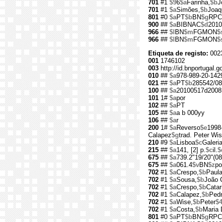
701
#1
$9
6
$a
Farinha,
$b
J
701
#1
$a
Simões,
$b
Joaq
801
#0
$a
PT
$b
BN
$g
RPC
900
##
$a
BIBNAC
$d
2010
966
##
$l
BN
$m
FGMON
$
966
##
$l
BN
$m
FGMON
$
Etiqueta de registo:
002
001
1746102
003
http://id.bnportugal.
010
##
$a
978-989-20-142
021
##
$a
PT
$b
285542/08
100
##
$a
20100517d2008
101
1#
$a
por
102
##
$a
PT
105
##
$a
a b 000yy
106
##
$a
r
200
1#
$a
Reverso
$e
1998
Calapez
$g
trad. Peter Wi
210
#9
$a
Lisboa
$c
Galeri
215
##
$a
141, [2] p.
$c
il.
$
675
##
$a
739.2"19/20"(08
675
##
$a
061.4
$v
BN
$z
po
702
#1
$a
Crespo,
$b
Paul
702
#1
$a
Sousa,
$b
João 
702
#1
$a
Crespo,
$b
Catar
702
#1
$a
Calapez,
$b
Pedr
702
#1
$a
Wise,
$b
Peter
$
702
#1
$a
Costa,
$b
Maria 
801
#0
$a
PT
$b
BN
$g
RPC