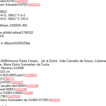
oão
$4
070
$3
1424319
uim Eduardo
$4
070
$3
1424322
0810
s
H.G. 58417 V.
$x
1
s
H.G. 58417 V.-D
$x
1
30nam 2200025 450
gov.pt/bib/catbnp/1746102
9-6
 m d0pory01030103ba
-2008
$f
textos Paula Crespo... [et al.]
$g
fot. João Carvalho de Sousa, Catarin
se, Maria Dulce Guimarães da Costa
a Reverso,
$d
2008
d
23 cm
3.82)
$v
BN
$z
por
$3
1426563
r
$3
288771
a
$4
070
$3
1421187
Carvalho de
$4
600
$3
1421188
ina
$4
600
$3
1421189
o,
$f
1953-
$4
600
$3
19498
4
730
$3
1427818
Dulce Guimarães da,
$f
1950-
$4
730
$3
904149