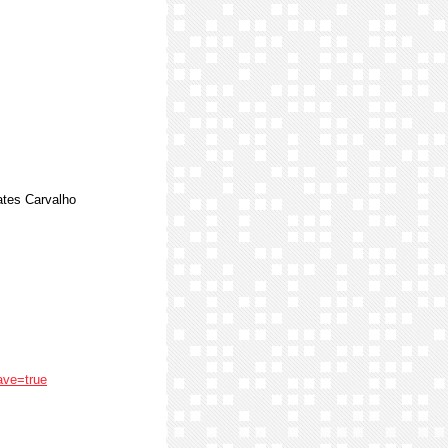
ates Carvalho
ave=true