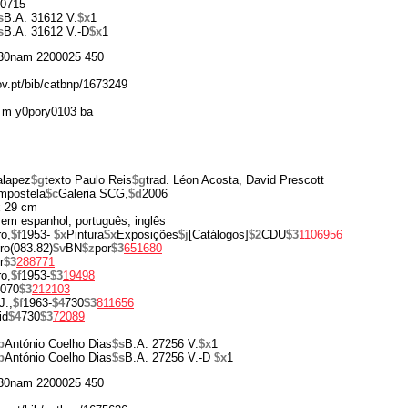
0715
s
B.A. 31612 V.
$x
1
s
B.A. 31612 V.-D
$x
1
30nam 2200025 450
gov.pt/bib/catbnp/1673249
 m y0pory0103 ba
alapez
$g
texto Paulo Reis
$g
trad. Léon Acosta, David Prescott
mpostela
$c
Galeria SCG,
$d
2006
x 29 cm
e em espanhol, português, inglês
o,
$f
1953-
$x
Pintura
$x
Exposições
$j
[Catálogos]
$2
CDU
$3
1106956
ro(083.82)
$v
BN
$z
por
$3
651680
r
$3
288771
o,
$f
1953-
$3
19498
070
$3
212103
J.,
$f
1963-
$4
730
$3
811656
id
$4
730
$3
72089
p
António Coelho Dias
$s
B.A. 27256 V.
$x
1
p
António Coelho Dias
$s
B.A. 27256 V.-D
$x
1
30nam 2200025 450