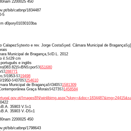
30nam 2200025 450
gov.pt/bib/catbnp/1834487
0-5
 m d0pory01030103ba
o Calapez
$g
texto e rev. Jorge Costa
$g
ed. Câmara Municipal de Bragança
$g
rais
ara Municipal de Bragança,
$d
D.L. 2012
 il.
$d
29 cm
 português e inglês
ro(083.82)
$v
BN
$z
por
$3
651680
r
$3
288771
o,
$f
1953-
$3
19498
$f
1950-
$4
070
$3
254610
mara Municipal de Bragança
$4
340
$3
1581309
 Contemporânea Graça Morais
$4
273
$3
1458584
portugal.gov.pt/ImagesBN/winlibimg.aspx?skey=&doc=1834487&img=24415&s
0422
s
B.A. 35903 V.
$x
1
s
B.A. 35903 V.-D
$x
1
30nam 2200025 450
gov.pt/bib/catbnp/1798643