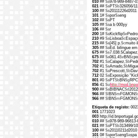
010
##
$a
978-989-8487-0
021
##
$a
PT
$b
326056/11
100
##
$a
20111226d2011
101
1#
$a
por
$a
eng
102
##
$a
PT
105
##
$a
a b 000yy
106
##
$a
r
200
1#
$a
Kickflip
$e
Pedro
210
#9
$a
Lisboa
$c
Espaç
215
##
$a
[45] p.
$c
muito il
305
##
$a
Ed. bilingue em
675
##
$a
7.038.5Calapez
675
##
$a
061.4
$v
BN
$z
po
702
#1
$a
Calapez,
$b
Pedr
702
#1
$a
Amado,
$b
Migue
702
#1
$a
Prescott,
$b
Dav
712
02
$a
Exposição "Kick
801
#0
$a
PT
$b
BN
$g
RPC
856
41
$u
http://rnod.bn
900
##
$a
BIBNAC
$d
2012
966
##
$l
BN
$m
FGMON
$
966
##
$l
BN
$m
FGMON
$
Etiqueta de registo:
002
001
1771023
003
http://id.bnportugal.
010
##
$a
978-989-96813-
021
##
$a
PT
$b
313499/10
100
##
$a
20110211d2010
101
0#
$a
por
$a
eng
$a
spa