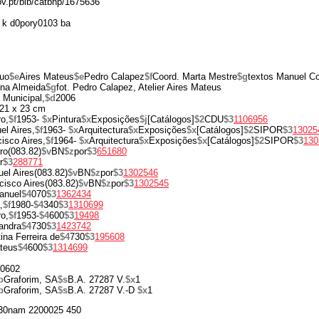
gov.pt/bib/catbnp/1675636
 k d0pory0103 ba
uo
$e
Aires Mateus
$e
Pedro Calapez
$f
Coord. Marta Mestre
$g
textos Manuel Coe
ina Almeida
$g
fot. Pedro Calapez, Atelier Aires Mateus
Municipal,
$d
2006
21 x 23 cm
o,
$f
1953-
$x
Pintura
$x
Exposições
$j
[Catálogos]
$2
CDU
$3
1106956
el Aires,
$f
1963-
$x
Arquitectura
$x
Exposições
$x
[Catálogos]
$2
SIPOR
$3
13025
isco Aires,
$f
1964-
$x
Arquitectura
$x
Exposições
$x
[Catálogos]
$2
SIPOR
$3
130
ro(083.82)
$v
BN
$z
por
$3
651680
r
$3
288771
el Aires(083.82)
$v
BN
$z
por
$3
1302546
isco Aires(083.82)
$v
BN
$z
por
$3
1302545
anuel
$4
070
$3
1362434
,
$f
1980-
$4
340
$3
1310699
o,
$f
1953-
$4
600
$3
19498
andra
$4
730
$3
1423742
tina Ferreira de
$4
730
$3
195608
ateus
$4
600
$3
1314699
0602
p
Graforim, SA
$s
B.A. 27287 V.
$x
1
p
Graforim, SA
$s
B.A. 27287 V.-D
$x
1
30nam 2200025 450