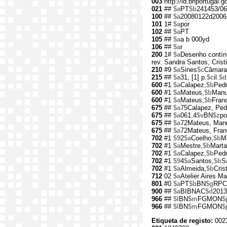
003
http://id.bnportugal.
021
##
$a
PT
$b
241453/06
100
##
$a
20080122d2006
101
1#
$a
por
102
##
$a
PT
105
##
$a
a b 000yd
106
##
$a
r
200
1#
$a
Desenho contín
rev. Sandra Santos, Crist
210
#9
$a
Sines
$c
Câmara 
215
##
$a
31, [1] p.
$c
il.
$d
600
#1
$a
Calapez,
$b
Pedr
600
#1
$a
Mateus,
$b
Manu
600
#1
$a
Mateus,
$b
Franc
675
##
$a
75Calapez, Ped
675
##
$a
061.4
$v
BN
$z
po
675
##
$a
72Mateus, Manu
675
##
$a
72Mateus, Franc
702
#1
$9
2
$a
Coelho,
$b
M
702
#1
$a
Mestre,
$b
Marta
702
#1
$a
Calapez,
$b
Pedr
702
#1
$9
4
$a
Santos,
$b
S
702
#1
$a
Almeida,
$b
Cris
712
02
$a
Atelier Aires M
801
#0
$a
PT
$b
BN
$g
RPC
900
##
$a
BIBNAC
$d
2013
966
##
$l
BN
$m
FGMON
$
966
##
$l
BN
$m
FGMON
$
Etiqueta de registo:
002