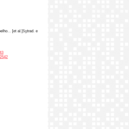
lho... [et al.]
$g
trad. e
43
2542