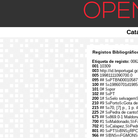
Cat
Registos Bibliográfi
Etiqueta de registo:
006
001
10309
003
http://id.bnportugal.g
005
19981111090700.0
095
##
$a
PTBN00010587
100
##
$a
19860701d1985
101
0#
$a
por
102
##
$a
PT
200
1#
$a
Selo selvagem
$
210
#9
$a
Porto
$c
Gota de
215
##
$a
70, [7] p., 1 p. il
225
2#
$a
Pedra de canto
675
##
$a
869.0-1 Maldon
700
#1
$a
Maldonado,
$b
F
702
#1
$a
Calapez,
$b
Pedr
801
#0
$a
PT
$b
BN
$g
RPC
966
##
$l
BN
$m
FGMON
$