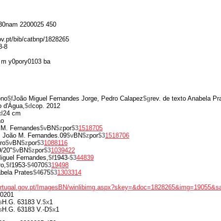
30nam 2200025 450
gov.pt/bib/catbnp/1828265
8-8
 m y0pory0103 ba
ono
$f
João Miguel Fernandes Jorge, Pedro Calapez
$g
rev. de texto Anabela Pr
o d'Água,
$d
cop. 2012
d
24 cm
ão
 M. Fernandes
$v
BN
$z
por
$3
1518705
, João M. Fernandes.09
$v
BN
$z
por
$3
1518706
ro
$v
BN
$z
por
$3
1088116
9/20"
$v
BN
$z
por
$3
1039422
iguel Fernandes,
$f
1943-
$3
44839
o,
$f
1953-
$4
070
$3
19498
bela Prates
$4
675
$3
1303314
portugal.gov.pt/ImagesBN/winlibimg.aspx?skey=&doc=1828265&img=19055&s
0201
s
H.G. 63183 V.
$x
1
s
H.G. 63183 V.-D
$x
1