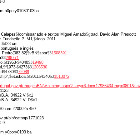
1-8
 m a0pory01030103ba
 Calapez
$f
comissariado e textos Miguel Amado
$g
trad. David Alan Prescott
o Fundação PLMJ,
$d
cop. 2011
.
$d
23 cm
 português e inglês
, Pedro(083.82)
$v
BN
$z
por
$3
1508391
r
$3
288771
o,
$f
1953-
$4
040
$3
19498
l,
$f
1973-
$4
273
$3
1206530
id
$4
730
$3
72089
flip",
$e
Lisboa,
$f
2011
$4
340
$3
1513072
portugal.gov.pt/ImagesBN/winlibimg.aspx?skey=&doc=1798643&img=3801&sa
1123
s
B.A. 34922 V.
$x
1
s
B.A. 34922 V.-D
$x
1
30nam 2200025 450
gov.pt/bib/catbnp/1771023
0-9
 m y0pory0103 ba