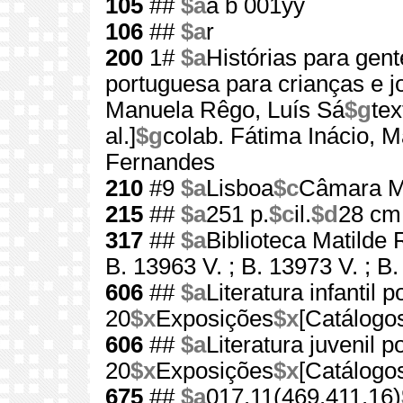
105
##
$a
a b 001yy
106
##
$a
r
200
1#
$a
Histórias para gen
portuguesa para crianças e j
Manuela Rêgo, Luís Sá
$g
tex
al.]
$g
colab. Fátima Inácio, 
Fernandes
210
#9
$a
Lisboa
$c
Câmara Mu
215
##
$a
251 p.
$c
il.
$d
28 cm
317
##
$a
Biblioteca Matilde
B. 13963 V. ; B. 13973 V. ; B
606
##
$a
Literatura infantil 
20
$x
Exposições
$x
[Catálogo
606
##
$a
Literatura juvenil 
20
$x
Exposições
$x
[Catálogo
675
##
$a
017.11(469.411.16)