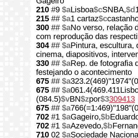
Gageiro
210
#9
$a
Lisboa
$c
SNBA,
$d
215
##
$a
1 cartaz
$c
castanho
300
##
$a
No verso, relação d
com reprodução das respecti
304
##
$a
Pintura, escultura, 
cinema, diapositivos, inter
330
##
$a
Rep. de fotografia
festejando o acontecimento
675
##
$a
323.2(469)"1974"(0
675
##
$a
061.4(469.411Lisb
(084.5)
$v
BN
$z
por
$3
309413
675
##
$a
766(=1:469)"198"(0
702
#1
$a
Gageiro,
$b
Eduardo
702
#1
$a
Azevedo,
$b
Fernan
710
02
$a
Sociedade Nacional