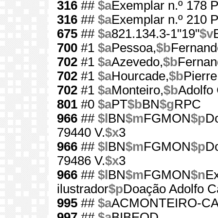
316
##
$a
Exemplar n.º 178 P
316
##
$a
Exemplar n.º 210 P
675
##
$a
821.134.3-1"19"
$v
700
#1
$a
Pessoa,
$b
Fernand
702
#1
$a
Azevedo,
$b
Fernan
702
#1
$a
Hourcade,
$b
Pierre
702
#1
$a
Monteiro,
$b
Adolfo
801
#0
$a
PT
$b
BN
$g
RPC
966
##
$l
BN
$m
FGMON
$p
Do
79440 V.
$x
3
966
##
$l
BN
$m
FGMON
$p
Do
79486 V.
$x
3
966
##
$l
BN
$m
FGMON
$n
Ex
ilustrador
$p
Doação Adolfo C
995
##
$a
ACMONTEIRO-C
997
##
$a
BIBEOD