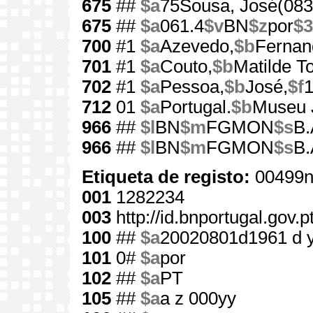
675
##
$a
75Sousa, José(083
675
##
$a
061.4
$v
BN
$z
por
$3
700
#1
$a
Azevedo,
$b
Fernan
701
#1
$a
Couto,
$b
Matilde T
702
#1
$a
Pessoa,
$b
José,
$f
1
712
01
$a
Portugal.
$b
Museu 
966
##
$l
BN
$m
FGMON
$s
B.
966
##
$l
BN
$m
FGMON
$s
B.
Etiqueta de registo:
00499n
001
1282234
003
http://id.bnportugal.gov.
100
##
$a
20020801d1961 d 
101
0#
$a
por
102
##
$a
PT
105
##
$a
a z 000yy