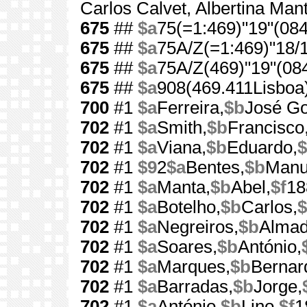
Carlos Calvet, Albertina Man
675
##
$a
75(=1:469)"19"(084
675
##
$a
75A/Z(=1:469)"18/1
675
##
$a
75A/Z(469)"19"(084
675
##
$a
908(469.411Lisboa)
700
#1
$a
Ferreira,
$b
José G
702
#1
$a
Smith,
$b
Francisco
702
#1
$a
Viana,
$b
Eduardo,
$
702
#1
$9
2
$a
Bentes,
$b
Manu
702
#1
$a
Manta,
$b
Abel,
$f
18
702
#1
$a
Botelho,
$b
Carlos,
$
702
#1
$a
Negreiros,
$b
Almad
702
#1
$a
Soares,
$b
António,
702
#1
$a
Marques,
$b
Bernar
702
#1
$a
Barradas,
$b
Jorge,
702
#1
$a
António,
$b
Lino,
$f
1