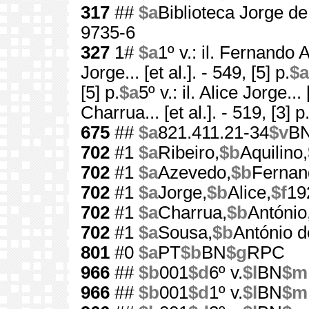
317
##
$a
Biblioteca Jorge d
9735-6
327
1#
$a
1º v.: il. Fernando 
Jorge... [et al.]. - 549, [5] p.
$a
[5] p.
$a
5º v.: il. Alice Jorge... 
Charrua... [et al.]. - 519, [3] p
675
##
$a
821.411.21-34
$v
B
702
#1
$a
Ribeiro,
$b
Aquilino,
702
#1
$a
Azevedo,
$b
Fernan
702
#1
$a
Jorge,
$b
Alice,
$f
19
702
#1
$a
Charrua,
$b
António
702
#1
$a
Sousa,
$b
António d
801
#0
$a
PT
$b
BN
$g
RPC
966
##
$b
001
$d
6º v.
$l
BN
$m
966
##
$b
001
$d
1º v.
$l
BN
$m