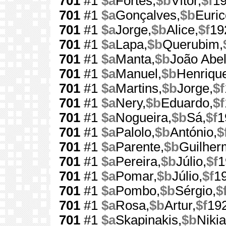
701
#1
$a
Fortes,
$b
Vítor,
$f
1
701
#1
$a
Gonçalves,
$b
Euric
701
#1
$a
Jorge,
$b
Alice,
$f
19
701
#1
$a
Lapa,
$b
Querubim,
701
#1
$a
Manta,
$b
João Abel
701
#1
$a
Manuel,
$b
Henriqu
701
#1
$a
Martins,
$b
Jorge,
$f
701
#1
$a
Nery,
$b
Eduardo,
$f
701
#1
$a
Nogueira,
$b
Sá,
$f
1
701
#1
$a
Palolo,
$b
António,
$
701
#1
$a
Parente,
$b
Guilher
701
#1
$a
Pereira,
$b
Júlio,
$f
1
701
#1
$a
Pomar,
$b
Júlio,
$f
1
701
#1
$a
Pombo,
$b
Sérgio,
$
701
#1
$a
Rosa,
$b
Artur,
$f
19
701
#1
$a
Skapinakis,
$b
Nikia