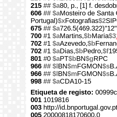
215
##
$a
80, p., [1] f. desdob
606
##
$a
Mosteiro de Santa 
Portugal)
$x
Fotografias
$2
SI
675
##
$a
726.5(469.322)"12"
700
#1
$a
Martins,
$b
Maria
$3
702
#1
$a
Azevedo,
$b
Fernan
702
#1
$a
Dias,
$b
Pedro,
$f
19
801
#0
$a
PT
$b
BN
$g
RPC
966
##
$l
BN
$m
FGMON
$s
B.
966
##
$l
BN
$m
FGMON
$s
B.
998
##
$a
CDA10-15
Etiqueta de registo:
00999c
001
1019816
003
http://id.bnportugal.gov.
005
20000818170600.0