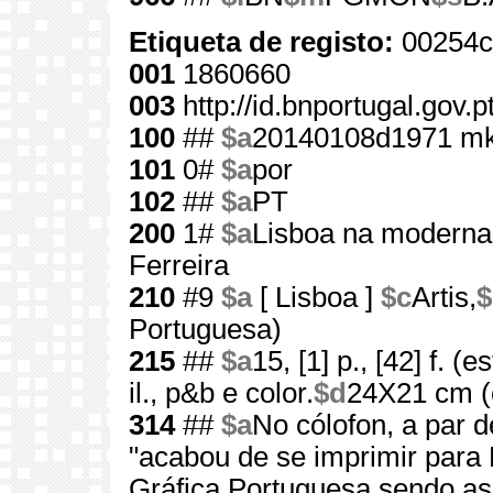
Etiqueta de registo:
00254c
001
1860660
003
http://id.bnportugal.gov.
100
##
$a
20140108d1971 m
101
0#
$a
por
102
##
$a
PT
200
1#
$a
Lisboa na moderna 
Ferreira
210
#9
$a
[ Lisboa ]
$c
Artis,
$
Portuguesa)
215
##
$a
15, [1] p., [42] f. (
il., p&b e color.
$d
24X21 cm (c
314
##
$a
No cólofon, a par 
"acabou de se imprimir para R
Gráfica Portuguesa sendo a