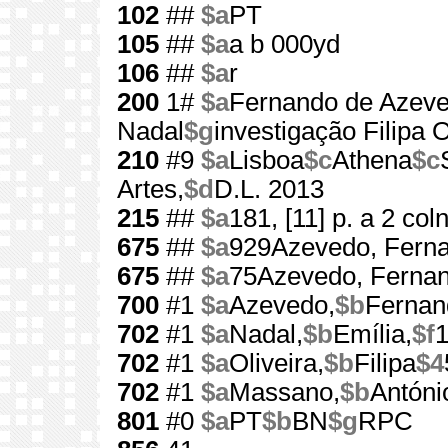
102
##
$a
PT
105
##
$a
a b 000yd
106
##
$a
r
200
1#
$a
Fernando de Azev
Nadal
$g
investigação Filipa O
210
#9
$a
Lisboa
$c
Athena
$c
Artes,
$d
D.L. 2013
215
##
$a
181, [11] p. a 2 col
675
##
$a
929Azevedo, Fern
675
##
$a
75Azevedo, Ferna
700
#1
$a
Azevedo,
$b
Fernan
702
#1
$a
Nadal,
$b
Emília,
$f
1
702
#1
$a
Oliveira,
$b
Filipa
$4
702
#1
$a
Massano,
$b
Antóni
801
#0
$a
PT
$b
BN
$g
RPC