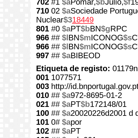
702
#1
$a
Pomar,
$b
Júlio,
$f
1
710
02
$a
Sociedade Portugu
Nuclear
$3
18449
801
#0
$a
PT
$b
BN
$g
RPC
966
##
$l
BN
$m
ICONOG
$s
C
966
##
$l
BN
$m
ICONOG
$s
C
997
##
$a
BIBEOD
Etiqueta de registo:
01179n
001
1077571
003
http://id.bnportugal.gov.
010
##
$a
972-8695-01-2
021
##
$a
PT
$b
172148/01
100
##
$a
20020226d2001 d 
101
0#
$a
por
102
##
$a
PT