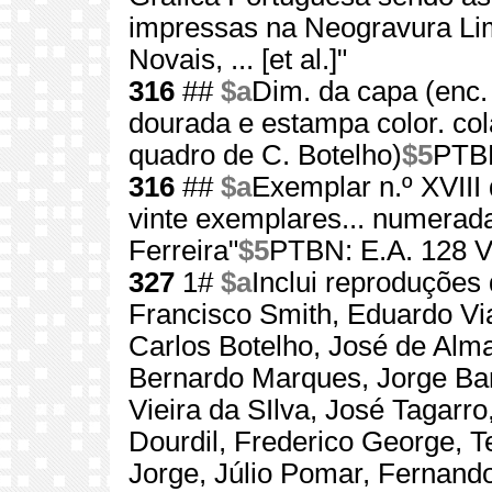
impressas na Neogravura Lim
Novais, ... [et al.]"
316
##
$a
Dim. da capa (enc.
dourada e estampa color. col
quadro de C. Botelho)
$5
PTBN
316
##
$a
Exemplar n.º XVIII
vinte exemplares... numerad
Ferreira"
$5
PTBN: E.A. 128 V
327
1#
$a
Inclui reproduções 
Francisco Smith, Eduardo Vi
Carlos Botelho, José de Alm
Bernardo Marques, Jorge Barr
Vieira da SIlva, José Tagarro
Dourdil, Frederico George, T
Jorge, Júlio Pomar, Fernand