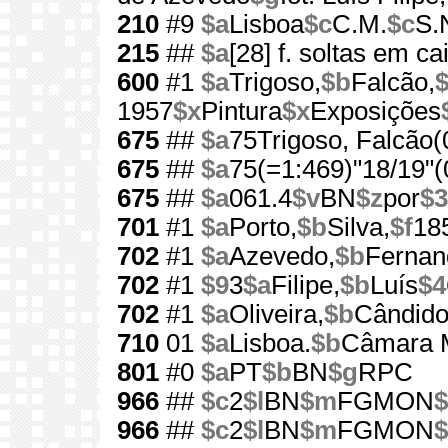
210
#9
$a
Lisboa
$c
C.M.
$c
S.
215
##
$a
[28] f. soltas em ca
600
#1
$a
Trigoso,
$b
Falcão,
$
1957
$x
Pintura
$x
Exposições
675
##
$a
75Trigoso, Falcão(
675
##
$a
75(=1:469)"18/19"(
675
##
$a
061.4
$v
BN
$z
por
$3
701
#1
$a
Porto,
$b
Silva,
$f
18
702
#1
$a
Azevedo,
$b
Fernan
702
#1
$9
3
$a
Filipe,
$b
Luís
$4
702
#1
$a
Oliveira,
$b
Cândido
710
01
$a
Lisboa.
$b
Câmara M
801
#0
$a
PT
$b
BN
$g
RPC
966
##
$c
2
$l
BN
$m
FGMON
$
966
##
$c
2
$l
BN
$m
FGMON
$