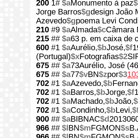
200
1#
$a
Monumento à paz
$
Jorge Barros
$g
design João
Azevedo
$g
poema Levi Cond
210
#9
$a
Almada
$c
Câmara M
215
##
$a
63 p. em caixa de 
600
#1
$a
Aurélio,
$b
José,
$f
1
(Portugal)
$x
Fotografias
$2
SI
675
##
$a
73Aurélio, José (4
675
##
$a
77
$v
BN
$z
por
$3
10
702
#1
$a
Azevedo,
$b
Fernan
702
#1
$a
Barros,
$b
Jorge,
$f
702
#1
$a
Machado,
$b
João,
$
702
#1
$a
Condinho,
$b
Levi,
$
900
##
$a
BIBNAC
$d
201306
966
##
$l
BN
$m
FGMON
$s
B.
966
##
$l
BN
$m
FGMON
$s
B.