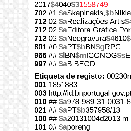
2017
$4
040
$3
1558749
702
#1
$a
Skapinakis,
$b
Nikia
712
02
$a
Realizações Artis
$
712
02
$a
Editora Gráfica Po
712
02
$a
Neogravura
$4
610
$
801
#0
$a
PT
$b
BN
$g
RPC
966
##
$l
BN
$m
ICONOG
$s
E
997
##
$a
BIBEOD
Etiqueta de registo:
00230n
001
1851883
003
http://id.bnportugal.gov.
010
##
$a
978-989-31-0031-8
021
##
$a
PT
$b
357958/13
100
##
$a
20131004d2013 m 
101
0#
$a
poreng