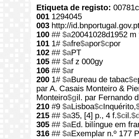
Etiqueta de registo:
00781c
001
1294045
003
http://id.bnportugal.gov.
100
##
$a
20041028d1952 m 
101
1#
$a
fre
$a
por
$c
por
102
##
$a
PT
105
##
$a
f z 000gy
106
##
$a
r
200
1#
$a
Bureau de tabac
$e
par A. Casais Monteiro & Pi
Monteiro
$g
il. par Fernando 
210
#9
$a
Lisboa
$c
Inquérito,
215
##
$a
35, [4] p., 4 f.
$c
il.
$
305
##
$a
Ed. bilíngue em fr
316
##
$a
Exemplar n.º 177 P