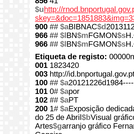
856
41
$u
http://rnod.bnportugal.go
skey=&doc=1851883&img=3
900
##
$a
BIBNAC
$d
201311
966
##
$l
BN
$m
FGMON
$s
H.
966
##
$l
BN
$m
FGMON
$s
H.
Etiqueta de registo:
00000n
001
1823420
003
http://id.bnportugal.gov.
100
##
$a
20121226d1984---
101
0#
$a
por
102
##
$a
PT
200
1#
$a
Exposição dedica
do 25 de Abril
$b
Visual gráfic
Artes
$g
arranjo gráfico Fern