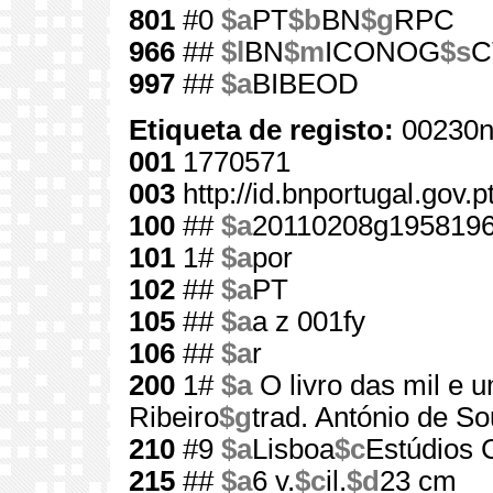
801
#0
$a
PT
$b
BN
$g
RPC
966
##
$l
BN
$m
ICONOG
$s
C
997
##
$a
BIBEOD
Etiqueta de registo:
00230n
001
1770571
003
http://id.bnportugal.gov.
100
##
$a
20110208g1958196
101
1#
$a
por
102
##
$a
PT
105
##
$a
a z 001fy
106
##
$a
r
200
1#
$a
O livro das mil e 
Ribeiro
$g
trad. António de Sous
210
#9
$a
Lisboa
$c
Estúdios 
215
##
$a
6 v.
$c
il.
$d
23 cm