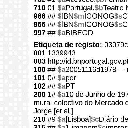
710
01
$a
Portugal.
$b
Teatro 
966
##
$l
BN
$m
ICONOG
$s
C
966
##
$l
BN
$m
ICONOG
$s
C
997
##
$a
BIBEOD
Etiqueta de registo:
03079c
001
1339943
003
http://id.bnportugal.gov.
100
##
$a
20051116d1978----
101
0#
$a
por
102
##
$a
PT
200
1#
$a
10 de Junho de 19
mural colectivo do Mercado d
Jorge [et al.]
210
#9
$a
[Lisboa]
$c
Diário de
215
##
$a
1 imagem
$c
impres