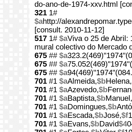
do-ano-de-1974-xxv.html [con
321
1#
$a
http://alexandrepomar.ty
[consult. 2010-11-12]
517
1#
$a
Viva o 25 de Abril:
mural colectivo do Mercado d
675
##
$a
323.2(469)"1974"(0
675
##
$a
75.052(469)"1974"(
675
##
$a
94(469)"1974"(084.
701
#1
$a
Almeida,
$b
Helena,
701
#1
$a
Azevedo,
$b
Fernan
701
#1
$a
Baptista,
$b
Manuel
701
#1
$a
Domingues,
$b
Antó
701
#1
$a
Escada,
$b
José,
$f
701
#1
$a
Evans,
$b
David
$4
0