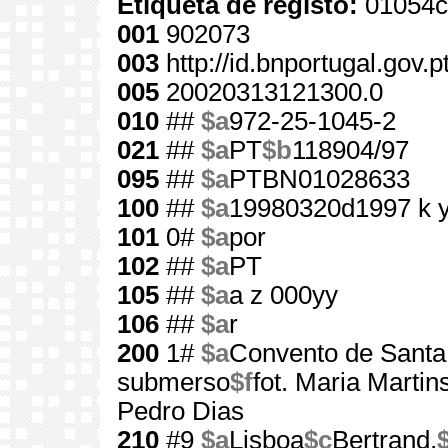
Etiqueta de registo:
01054c
001
902073
003
http://id.bnportugal.gov.
005
20020313121300.0
010
##
$a
972-25-1045-2
021
##
$a
PT
$b
118904/97
095
##
$a
PTBN01028633
100
##
$a
19980320d1997 k 
101
0#
$a
por
102
##
$a
PT
105
##
$a
a z 000yy
106
##
$a
r
200
1#
$a
Convento de Santa
submerso
$f
fot. Maria Martin
Pedro Dias
210
#9
$a
Lisboa
$c
Bertrand,