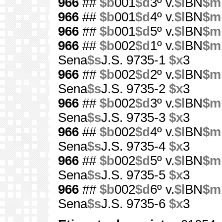
966
##
$b
001
$d
3º v.
$l
BN
$m
966
##
$b
001
$d
4º v.
$l
BN
$m
966
##
$b
001
$d
5º v.
$l
BN
$m
966
##
$b
002
$d
1º v.
$l
BN
$m
Sena
$s
J.S. 9735-1
$x
3
966
##
$b
002
$d
2º v.
$l
BN
$m
Sena
$s
J.S. 9735-2
$x
3
966
##
$b
002
$d
3º v.
$l
BN
$m
Sena
$s
J.S. 9735-3
$x
3
966
##
$b
002
$d
4º v.
$l
BN
$m
Sena
$s
J.S. 9735-4
$x
3
966
##
$b
002
$d
5º v.
$l
BN
$m
Sena
$s
J.S. 9735-5
$x
3
966
##
$b
002
$d
6º v.
$l
BN
$m
Sena
$s
J.S. 9735-6
$x
3