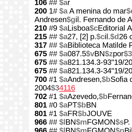
106
##
$a
r
200
1#
$a
A menina do mar
$
Andresen
$g
il. Fernando de 
210
#9
$a
Lisboa
$c
Editorial A
215
##
$a
27, [2] p.
$c
il.
$d
26 
317
##
$a
Biblioteca Matilde
675
##
$a
087.5
$v
BN
$z
por
$3
675
##
$a
821.134.3-93"19/20
675
##
$a
821.134.3-34"19/20
700
#1
$a
Andresen,
$b
Sofia 
2004
$3
4116
702
#1
$a
Azevedo,
$b
Fernan
801
#0
$a
PT
$b
BN
801
#1
$a
FR
$b
JOUVE
966
##
$l
BN
$m
FGMON
$s
P.
966
##
$l
BN
$m
FGMON
$p
Bi