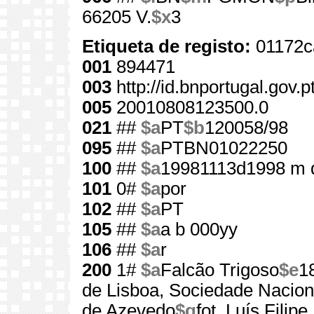
66205 V.
$x
3
Etiqueta de registo:
01172c
001
894471
003
http://id.bnportugal.gov.
005
20010808123500.0
021
##
$a
PT
$b
120058/98
095
##
$a
PTBN01022250
100
##
$a
19981113d1998 m 
101
0#
$a
por
102
##
$a
PT
105
##
$a
a b 000yy
106
##
$a
r
200
1#
$a
Falcão Trigoso
$e
1
de Lisboa, Sociedade Nacion
de Azevedo
$g
fot. Luís Filip