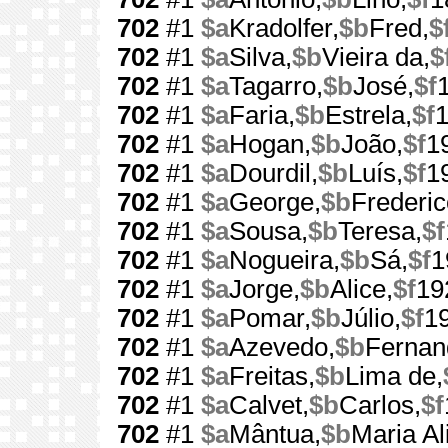
702
#1
$a
Kradolfer,
$b
Fred,
$
702
#1
$a
Silva,
$b
Vieira da,
$
702
#1
$a
Tagarro,
$b
José,
$f
702
#1
$a
Faria,
$b
Estrela,
$f
702
#1
$a
Hogan,
$b
João,
$f
1
702
#1
$a
Dourdil,
$b
Luís,
$f
1
702
#1
$a
George,
$b
Frederic
702
#1
$a
Sousa,
$b
Teresa,
$f
702
#1
$a
Nogueira,
$b
Sá,
$f
1
702
#1
$a
Jorge,
$b
Alice,
$f
19
702
#1
$a
Pomar,
$b
Júlio,
$f
1
702
#1
$a
Azevedo,
$b
Fernan
702
#1
$a
Freitas,
$b
Lima de,
702
#1
$a
Calvet,
$b
Carlos,
$f
702
#1
$a
Mântua,
$b
Maria Al