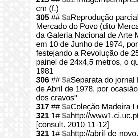
cm (f.)
305
##
$a
Reprodução parcial
Mercado do Povo (dito Merca
da Galeria Nacional de Arte 
em 10 de Junho de 1974, por d
festejando a Revolução de 2
painel de 24x4,5 metros, o 
1981
306
##
$a
Separata do jornal 
de Abril de 1978, por ocasiã
dos cravos"
317
##
$a
Coleção Madeira L
321
1#
$a
http://www1.ci.uc
[consult. 2010-11-12]
321
1#
$a
http://abril-de-nov