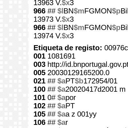
13963 V.
$x
3
966
##
$l
BN
$m
FGMON
$p
Bi
13973 V.
$x
3
966
##
$l
BN
$m
FGMON
$p
Bi
13974 V.
$x
3
Etiqueta de registo:
00976c
001
1081691
003
http://id.bnportugal.gov.
005
20030129165200.0
021
##
$a
PT
$b
172954/01
100
##
$a
20020417d2001 m 
101
0#
$a
por
102
##
$a
PT
105
##
$a
a z 001yy
106
##
$a
r