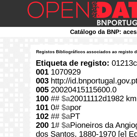
Catálogo da BNP: aces
Registos Bibliográficos associados ao registo 
Etiqueta de registo:
01213c
001
1070929
003
http://id.bnportugal.gov.
005
20020415115600.0
100
##
$a
20011112d1982 km
101
0#
$a
por
102
##
$a
PT
200
1#
$a
Pioneiros da Angio
dos Santos, 1880-1970 [e] E