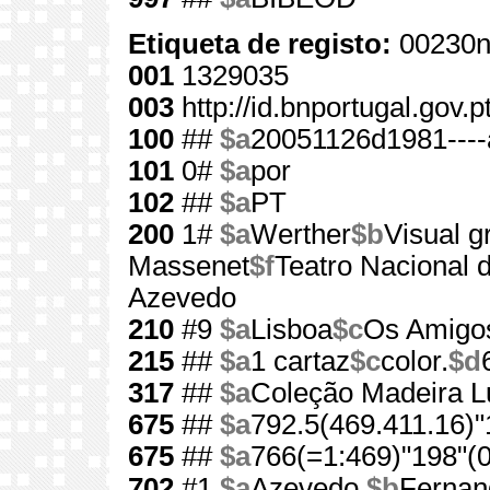
Etiqueta de registo:
00230n
001
1329035
003
http://id.bnportugal.gov.
100
##
$a
20051126d1981---
101
0#
$a
por
102
##
$a
PT
200
1#
$a
Werther
$b
Visual gr
Massenet
$f
Teatro Nacional 
Azevedo
210
#9
$a
Lisboa
$c
Os Amigos
215
##
$a
1 cartaz
$c
color.
$d
317
##
$a
Coleção Madeira L
675
##
$a
792.5(469.411.16)"
675
##
$a
766(=1:469)"198"(0
702
#1
$a
Azevedo,
$b
Fernan