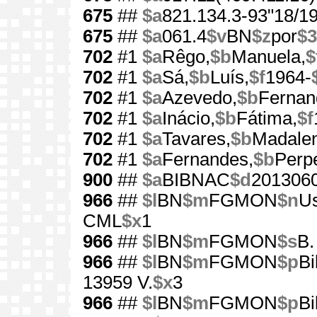
675
##
$a
821.134.3-93"18/19
675
##
$a
061.4
$v
BN
$z
por
$3
702
#1
$a
Rêgo,
$b
Manuela,
$
702
#1
$a
Sá,
$b
Luís,
$f
1964-
702
#1
$a
Azevedo,
$b
Fernan
702
#1
$a
Inácio,
$b
Fátima,
$f
702
#1
$a
Tavares,
$b
Madale
702
#1
$a
Fernandes,
$b
Perp
900
##
$a
BIBNAC
$d
201306
966
##
$l
BN
$m
FGMON
$n
Us
CML
$x
1
966
##
$l
BN
$m
FGMON
$s
B.
966
##
$l
BN
$m
FGMON
$p
Bi
13959 V.
$x
3
966
##
$l
BN
$m
FGMON
$p
Bi