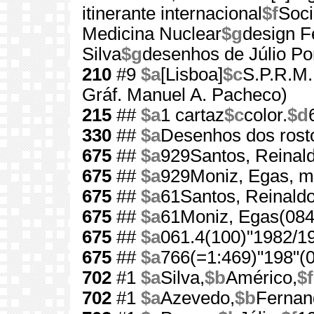
itinerante internacional
$f
Soci
Medicina Nuclear
$g
design F
Silva
$g
desenhos de Júlio P
210
#9
$a
[Lisboa]
$c
S.P.R.M.
Gráf. Manuel A. Pacheco)
215
##
$a
1 cartaz
$c
color.
$d
330
##
$a
Desenhos dos ros
675
##
$a
929Santos, Reinald
675
##
$a
929Moniz, Egas, m
675
##
$a
61Santos, Reinaldo
675
##
$a
61Moniz, Egas(084
675
##
$a
061.4(100)"1982/1
675
##
$a
766(=1:469)"198"(0
702
#1
$a
Silva,
$b
Américo,
$f
702
#1
$a
Azevedo,
$b
Fernan