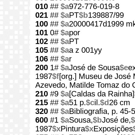
010
##
$a
972-776-019-8
021
##
$a
PT
$b
139887/99
100
##
$a
20000417d1999 mk
101
0#
$a
por
102
##
$a
PT
105
##
$a
a z 001yy
106
##
$a
r
200
1#
$a
José de Sousa
$e
e
1987
$f
[org.] Museu de José
Azevedo, Matilde Tomaz do 
210
#9
$a
[Caldas da Rainha]
215
##
$a
51 p.
$c
il.
$d
26 cm
320
##
$a
Bibliografia, p. 45-
600
#1
$a
Sousa,
$b
José de,
$
1987
$x
Pintura
$x
Exposições