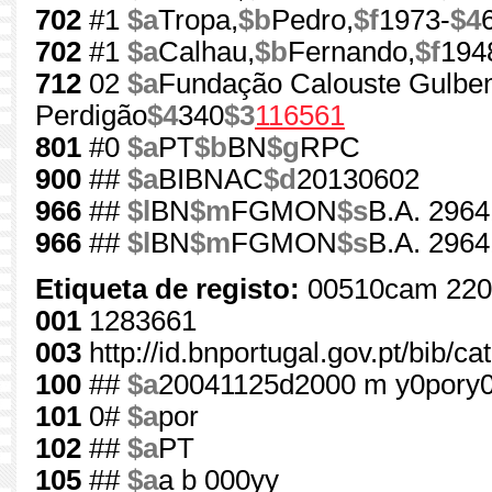
702
#1
$a
Tropa,
$b
Pedro,
$f
1973-
$4
702
#1
$a
Calhau,
$b
Fernando,
$f
194
712
02
$a
Fundação Calouste Gulben
Perdigão
$4
340
$3
116561
801
#0
$a
PT
$b
BN
$g
RPC
900
##
$a
BIBNAC
$d
20130602
966
##
$l
BN
$m
FGMON
$s
B.A. 2964
966
##
$l
BN
$m
FGMON
$s
B.A. 2964
Etiqueta de registo:
00510cam 220
001
1283661
003
http://id.bnportugal.gov.pt/bib/c
100
##
$a
20041125d2000 m y0pory
101
0#
$a
por
102
##
$a
PT
105
##
$a
a b 000yy