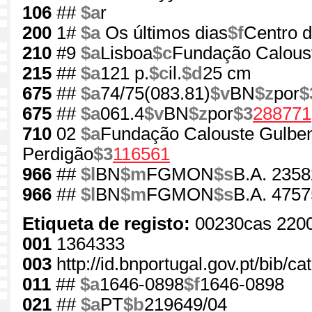
106
##
$a
r
200
1#
$a
Os últimos dias
$f
Centro 
210
#9
$a
Lisboa
$c
Fundação Calous
215
##
$a
121 p.
$c
il.
$d
25 cm
675
##
$a
74/75(083.81)
$v
BN
$z
por
$
675
##
$a
061.4
$v
BN
$z
por
$3
288771
710
02
$a
Fundação Calouste Gulben
Perdigão
$3
116561
966
##
$l
BN
$m
FGMON
$s
B.A. 2358
966
##
$l
BN
$m
FGMON
$s
B.A. 4757
Etiqueta de registo:
00230cas 220
001
1364333
003
http://id.bnportugal.gov.pt/bib/c
011
##
$a
1646-0898
$f
1646-0898
021
##
$a
PT
$b
219649/04