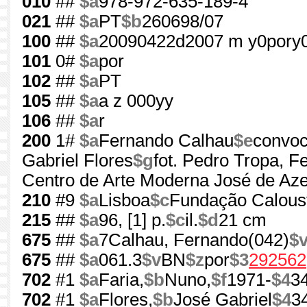
010
##
$a
978-972-635-189-4
021
##
$a
PT
$b
260698/07
100
##
$a
20090422d2007 m y0pory
101
0#
$a
por
102
##
$a
PT
105
##
$a
a z 000yy
106
##
$a
r
200
1#
$a
Fernando Calhau
$e
convo
Gabriel Flores
$g
fot. Pedro Tropa, 
Centro de Arte Moderna José de Az
210
#9
$a
Lisboa
$c
Fundação Caloust
215
##
$a
96, [1] p.
$c
il.
$d
21 cm
675
##
$a
7Calhau, Fernando(042)
$
675
##
$a
061.3
$v
BN
$z
por
$3
292562
702
#1
$a
Faria,
$b
Nuno,
$f
1971-
$4
3
702
#1
$a
Flores,
$b
José Gabriel
$4
3