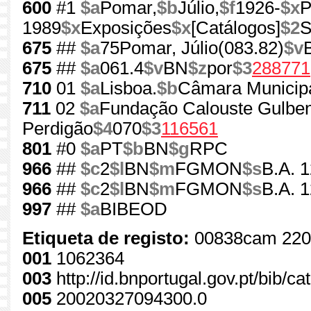
600
#1
$a
Pomar,
$b
Júlio,
$f
1926-
$x
P
1989
$x
Exposições
$x
[Catálogos]
$2
S
675
##
$a
75Pomar, Júlio(083.82)
$v
675
##
$a
061.4
$v
BN
$z
por
$3
288771
710
01
$a
Lisboa.
$b
Câmara Municipa
711
02
$a
Fundação Calouste Gulben
Perdigão
$4
070
$3
116561
801
#0
$a
PT
$b
BN
$g
RPC
966
##
$c
2
$l
BN
$m
FGMON
$s
B.A. 
966
##
$c
2
$l
BN
$m
FGMON
$s
B.A. 
997
##
$a
BIBEOD
Etiqueta de registo:
00838cam 220
001
1062364
003
http://id.bnportugal.gov.pt/bib/c
005
20020327094300.0