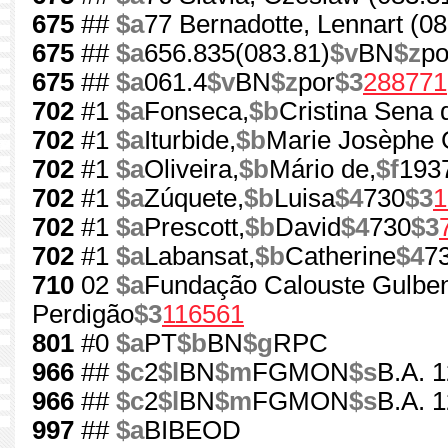
675
##
$a
77 Bernadotte, Lennart (08
675
##
$a
656.835(083.81)
$v
BN
$z
po
675
##
$a
061.4
$v
BN
$z
por
$3
288771
702
#1
$a
Fonseca,
$b
Cristina Sena 
702
#1
$a
Iturbide,
$b
Marie Josèphe 
702
#1
$a
Oliveira,
$b
Mário de,
$f
193
702
#1
$a
Zúquete,
$b
Luisa
$4
730
$3
1
702
#1
$a
Prescott,
$b
David
$4
730
$3
702
#1
$a
Labansat,
$b
Catherine
$4
7
710
02
$a
Fundação Calouste Gulben
Perdigão
$3
116561
801
#0
$a
PT
$b
BN
$g
RPC
966
##
$c
2
$l
BN
$m
FGMON
$s
B.A. 
966
##
$c
2
$l
BN
$m
FGMON
$s
B.A. 
997
##
$a
BIBEOD