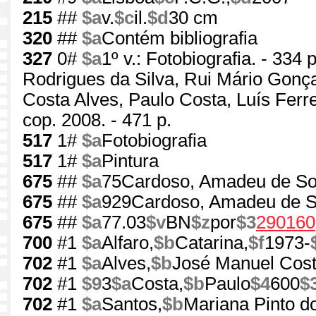
215
##
$a
v.
$c
il.
$d
30 cm
320
##
$a
Contém bibliografia
327
0#
$a
1º v.: Fotobiografia. - 334 p
Rodrigues da Silva, Rui Mário Gonçalv
Costa Alves, Paulo Costa, Luís Ferrei
cop. 2008. - 471 p.
517
1#
$a
Fotobiografia
517
1#
$a
Pintura
675
##
$a
75Cardoso, Amadeu de So
675
##
$a
929Cardoso, Amadeu de 
675
##
$a
77.03
$v
BN
$z
por
$3
290160
700
#1
$a
Alfaro,
$b
Catarina,
$f
1973-
702
#1
$a
Alves,
$b
José Manuel Cost
702
#1
$9
3
$a
Costa,
$b
Paulo
$4
600
$
702
#1
$a
Santos,
$b
Mariana Pinto d