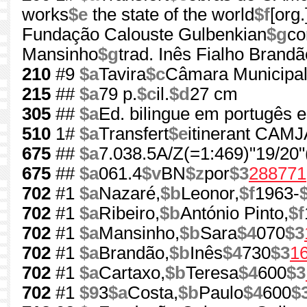
works
$e
the state of the world
$f
[org
Fundação Calouste Gulbenkian
$g
co
Mansinho
$g
trad. Inês Fialho Brandã
210
#9
$a
Tavira
$c
Câmara Municipal
215
##
$a
79 p.
$c
il.
$d
27 cm
305
##
$a
Ed. bilingue em portugês e
510
1#
$a
Transfert
$e
itinerant CAM
675
##
$a
7.038.5A/Z(=1:469)"19/20"
675
##
$a
061.4
$v
BN
$z
por
$3
288771
702
#1
$a
Nazaré,
$b
Leonor,
$f
1963-
702
#1
$a
Ribeiro,
$b
António Pinto,
$f
702
#1
$a
Mansinho,
$b
Sara
$4
070
$3
702
#1
$a
Brandão,
$b
Inês
$4
730
$3
1
702
#1
$a
Cartaxo,
$b
Teresa
$4
600
$3
702
#1
$9
3
$a
Costa,
$b
Paulo
$4
600
$