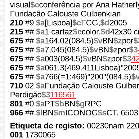
visual
$e
conferência por Ana Hatherl
Fundação Calouste Gulbenkian
210
#9
$a
[Lisboa]
$c
FCG,
$d
2005
215
##
$a
1 cartaz
$c
color.
$d
42x30 
675
##
$a
164.02(084.5)
$v
BN
$z
por
$
675
##
$a
7.045(084.5)
$v
BN
$z
por
$3
675
##
$a
003(084.5)
$v
BN
$z
por
$3
4
675
##
$a
061.3(469.411Lisboa)"2005
675
##
$a
766(=1:469)"200"(084.5)
$
710
02
$a
Fundação Calouste Gulben
Perdigão
$3
116561
801
#0
$a
PT
$b
BN
$g
RPC
966
##
$l
BN
$m
ICONOG
$s
CT. 6503
Etiqueta de registo:
00230nam 220
001
1730065