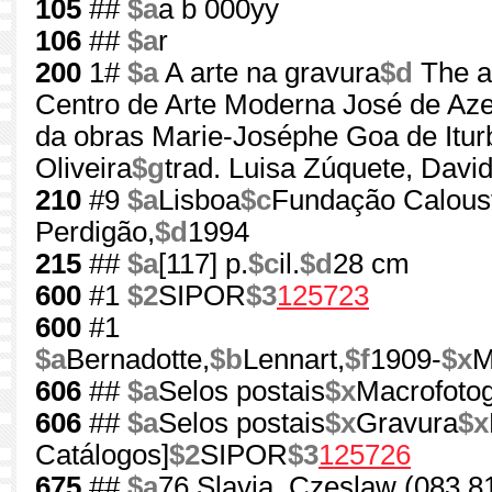
105
##
$a
a b 000yy
106
##
$a
r
200
1#
$a
A arte na gravura
$d
The ar
Centro de Arte Moderna José de Az
da obras Marie-Joséphe Goa de Itur
Oliveira
$g
trad. Luisa Zúquete, David
210
#9
$a
Lisboa
$c
Fundação Caloust
Perdigão,
$d
1994
215
##
$a
[117] p.
$c
il.
$d
28 cm
600
#1
$2
SIPOR
$3
125723
600
#1
$a
Bernadotte,
$b
Lennart,
$f
1909-
$x
M
606
##
$a
Selos postais
$x
Macrofotog
606
##
$a
Selos postais
$x
Gravura
$x
Catálogos]
$2
SIPOR
$3
125726
675
##
$a
76 Slavia, Czeslaw (083.8