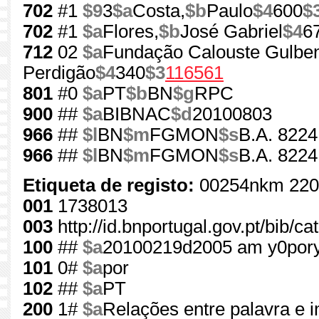
702
#1
$9
3
$a
Costa,
$b
Paulo
$4
600
$
702
#1
$a
Flores,
$b
José Gabriel
$4
6
712
02
$a
Fundação Calouste Gulben
Perdigão
$4
340
$3
116561
801
#0
$a
PT
$b
BN
$g
RPC
900
##
$a
BIBNAC
$d
20100803
966
##
$l
BN
$m
FGMON
$s
B.A. 8224
966
##
$l
BN
$m
FGMON
$s
B.A. 8224
Etiqueta de registo:
00254nkm 220
001
1738013
003
http://id.bnportugal.gov.pt/bib/c
100
##
$a
20100219d2005 am y0por
101
0#
$a
por
102
##
$a
PT
200
1#
$a
Relações entre palavra e