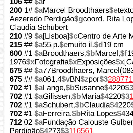
106
##
$a
r
200
1#
$a
Marcel Broodthaers
$e
text
Aezeredo Perdigão
$g
coord. Rita Lo
Claudia Schubert
210
#9
$a
[Lisboa]
$c
Centro de Arte 
215
##
$a
55 p.
$c
muito il.
$d
19 cm
600
#1
$a
Broodthaers,
$b
Marcel,
$f
1
1976
$x
Fotografia
$x
Exposições
$x
[C
675
##
$a
77Broodthaers, Marcel(08
675
##
$a
061.4
$v
BN
$z
por
$3
288771
702
#1
$a
Lange,
$b
Susanne
$4
220
$
702
#1
$a
Gilissen,
$b
Maria
$4
220
$3
702
#1
$a
Schubert,
$b
Claudia
$4
220
702
#1
$a
Ferreira,
$b
Rita Lopes
$4
3
712
02
$a
Fundação Calouste Gulben
Perdigão
$4
273
$3
116561