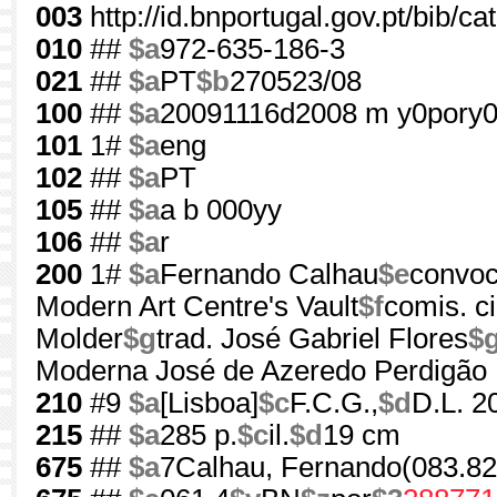
003
http://id.bnportugal.gov.pt/bib/c
010
##
$a
972-635-186-3
021
##
$a
PT
$b
270523/08
100
##
$a
20091116d2008 m y0pory0
101
1#
$a
eng
102
##
$a
PT
105
##
$a
a b 000yy
106
##
$a
r
200
1#
$a
Fernando Calhau
$e
convoc
Modern Art Centre's Vault
$f
comis. c
Molder
$g
trad. José Gabriel Flores
$
Moderna José de Azeredo Perdigão
210
#9
$a
[Lisboa]
$c
F.C.G.,
$d
D.L. 2
215
##
$a
285 p.
$c
il.
$d
19 cm
675
##
$a
7Calhau, Fernando(083.82