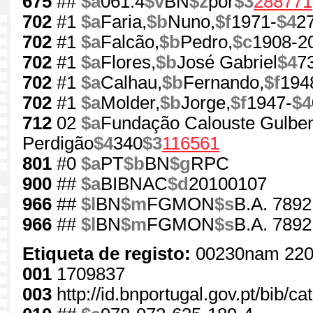
675
##
$a
061.4
$v
BN
$z
por
$3
288771
702
#1
$a
Faria,
$b
Nuno,
$f
1971-
$4
2
702
#1
$a
Falcão,
$b
Pedro,
$c
1908-2
702
#1
$a
Flores,
$b
José Gabriel
$4
7
702
#1
$a
Calhau,
$b
Fernando,
$f
194
702
#1
$a
Molder,
$b
Jorge,
$f
1947-
$4
712
02
$a
Fundação Calouste Gulben
Perdigão
$4
340
$3
116561
801
#0
$a
PT
$b
BN
$g
RPC
900
##
$a
BIBNAC
$d
20100107
966
##
$l
BN
$m
FGMON
$s
B.A. 7892
966
##
$l
BN
$m
FGMON
$s
B.A. 7892
Etiqueta de registo:
00230nam 220
001
1709837
003
http://id.bnportugal.gov.pt/bib/c