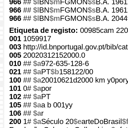
966
##
$l
BN
$m
FGMON
$s
B.A. 1961
966
##
$l
BN
$m
FGMON
$s
B.A. 1961
966
##
$l
BN
$m
FGMON
$s
B.A. 2044
Etiqueta de registo:
00985cam 220
001
1059917
003
http://id.bnportugal.gov.pt/bib/c
005
20020312152000.0
010
##
$a
972-635-128-6
021
##
$a
PT
$b
158122/00
100
##
$a
20010621d2000 km y0por
101
0#
$a
por
102
##
$a
PT
105
##
$a
a b 001yy
106
##
$a
r
200
1#
$a
Século 20
$e
arteDoBrasil
$