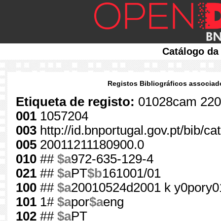
Catálogo da
Registos Bibliográficos associad
Etiqueta de registo:
01028cam 220
001
1057204
003
http://id.bnportugal.gov.pt/bib/c
005
20011211180900.0
010
##
$a
972-635-129-4
021
##
$a
PT
$b
161001/01
100
##
$a
20010524d2001 k y0pory0
101
1#
$a
por
$a
eng
102
##
$a
PT