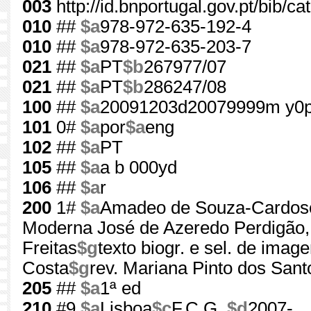
003
http://id.bnportugal.gov.pt/bib/c
010
##
$a
978-972-635-192-4
010
##
$a
978-972-635-203-7
021
##
$a
PT
$b
267977/07
021
##
$a
PT
$b
286247/08
100
##
$a
20091203d20079999m y0p
101
0#
$a
por
$a
eng
102
##
$a
PT
105
##
$a
a b 000yd
106
##
$a
r
200
1#
$a
Amadeo de Souza-Cardos
Moderna José de Azeredo Perdigão,
Freitas
$g
texto biogr. e sel. de imag
Costa
$g
rev. Mariana Pinto dos Santos
205
##
$a
1ª ed
210
#9
$a
Lisboa
$c
F.C.G.,
$d
2007-