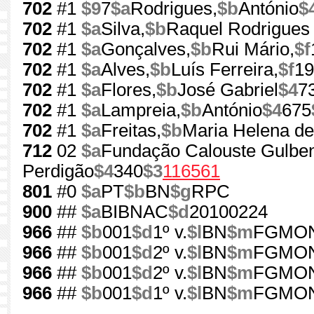
702
#1
$9
7
$a
Rodrigues,
$b
António
$
702
#1
$a
Silva,
$b
Raquel Rodrigues
702
#1
$a
Gonçalves,
$b
Rui Mário,
$f
702
#1
$a
Alves,
$b
Luís Ferreira,
$f
19
702
#1
$a
Flores,
$b
José Gabriel
$4
7
702
#1
$a
Lampreia,
$b
António
$4
675
702
#1
$a
Freitas,
$b
Maria Helena de
712
02
$a
Fundação Calouste Gulben
Perdigão
$4
340
$3
116561
801
#0
$a
PT
$b
BN
$g
RPC
900
##
$a
BIBNAC
$d
20100224
966
##
$b
001
$d
1º v.
$l
BN
$m
FGMO
966
##
$b
001
$d
2º v.
$l
BN
$m
FGMO
966
##
$b
001
$d
2º v.
$l
BN
$m
FGMO
966
##
$b
001
$d
1º v.
$l
BN
$m
FGMO