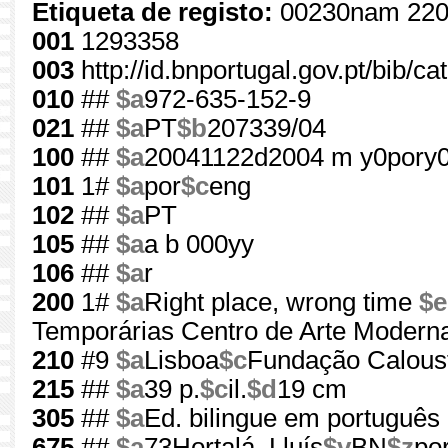
Etiqueta de registo:
00230nam 220
001
1293358
003
http://id.bnportugal.gov.pt/bib/c
010
##
$a
972-635-152-9
021
##
$a
PT
$b
207339/04
100
##
$a
20041122d2004 m y0pory
101
1#
$a
por
$c
eng
102
##
$a
PT
105
##
$a
a b 000yy
106
##
$a
r
200
1#
$a
Right place, wrong time
$e
Temporárias Centro de Arte Modern
210
#9
$a
Lisboa
$c
Fundação Caloust
215
##
$a
39 p.
$c
il.
$d
19 cm
305
##
$a
Ed. bilingue em português 
675
##
$a
73Hortalá, Lluís
$v
BN
$z
po