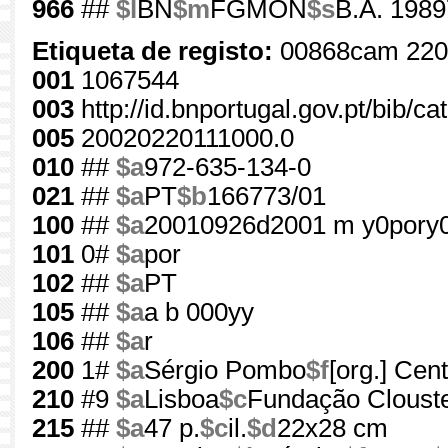
966
##
$l
BN
$m
FGMON
$s
B.A. 1989
Etiqueta de registo:
00868cam 220
001
1067544
003
http://id.bnportugal.gov.pt/bib/c
005
20020220111000.0
010
##
$a
972-635-134-0
021
##
$a
PT
$b
166773/01
100
##
$a
20010926d2001 m y0pory
101
0#
$a
por
102
##
$a
PT
105
##
$a
a b 000yy
106
##
$a
r
200
1#
$a
Sérgio Pombo
$f
[org.] Ce
210
#9
$a
Lisboa
$c
Fundação Clouste
215
##
$a
47 p.
$c
il.
$d
22x28 cm