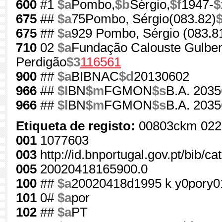
600
#1
$a
Pombo,
$b
Sérgio,
$f
1947-
$
675
##
$a
75Pombo, Sérgio(083.82)
675
##
$a
929 Pombo, Sérgio (083.8
710
02
$a
Fundação Calouste Gulben
Perdigão
$3
116561
900
##
$a
BIBNAC
$d
20130602
966
##
$l
BN
$m
FGMON
$s
B.A. 2035
966
##
$l
BN
$m
FGMON
$s
B.A. 2035
Etiqueta de registo:
00803ckm 022
001
1077603
003
http://id.bnportugal.gov.pt/bib/c
005
20020418165900.0
100
##
$a
20020418d1995 k y0pory0
101
0#
$a
por
102
##
$a
PT