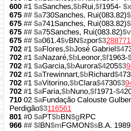
600
#1
$a
Sanches,
$b
Rui,
$f
1954-
$
675
##
$a
730Sanches, Rui(083.82)
$
675
##
$a
741Sanches, Rui(083.82)
$
675
##
$a
75Sanches, Rui(083.82)
$v
675
##
$a
061.4
$v
BN
$z
por
$3
288771
702
#1
$a
Flores,
$b
José Gabriel
$4
7
702
#1
$a
Nazaré,
$b
Leonor,
$f
1963-
702
#1
$a
Garcia,
$b
Aurora
$4
205
$3
9
702
#1
$a
Trewinnart,
$b
Richard
$4
73
702
#1
$a
Vitorino,
$b
Clara
$4
730
$3
9
702
#1
$a
Faria,
$b
Nuno,
$f
1971-
$4
2
710
02
$a
Fundação Calouste Gulben
Perdigão
$3
116561
801
#0
$a
PT
$b
BN
$g
RPC
966
##
$l
BN
$m
FGMON
$s
B.A. 1989