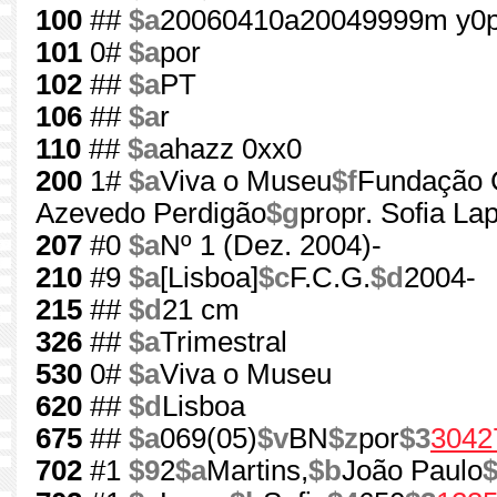
100
##
$a
20060410a20049999m y0p
101
0#
$a
por
102
##
$a
PT
106
##
$a
r
110
##
$a
ahazz 0xx0
200
1#
$a
Viva o Museu
$f
Fundação C
Azevedo Perdigão
$g
propr. Sofia La
207
#0
$a
Nº 1 (Dez. 2004)-
210
#9
$a
[Lisboa]
$c
F.C.G.
$d
2004-
215
##
$d
21 cm
326
##
$a
Trimestral
530
0#
$a
Viva o Museu
620
##
$d
Lisboa
675
##
$a
069(05)
$v
BN
$z
por
$3
3042
702
#1
$9
2
$a
Martins,
$b
João Paulo