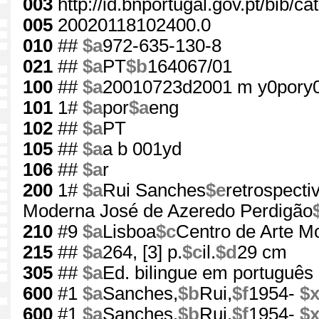
003
http://id.bnportugal.gov.pt/bib/c
005
20020118102400.0
010
##
$a
972-635-130-8
021
##
$a
PT
$b
164067/01
100
##
$a
20010723d2001 m y0pory
101
1#
$a
por
$a
eng
102
##
$a
PT
105
##
$a
a b 001yd
106
##
$a
r
200
1#
$a
Rui Sanches
$e
retrospecti
Moderna José de Azeredo Perdigão
210
#9
$a
Lisboa
$c
Centro de Arte M
215
##
$a
264, [3] p.
$c
il.
$d
29 cm
305
##
$a
Ed. bilingue em português 
600
#1
$a
Sanches,
$b
Rui,
$f
1954-
$
600
#1
$a
Sanches,
$b
Rui,
$f
1954-
$