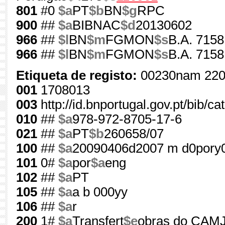
801
#0
$a
PT
$b
BN
$g
RPC
900
##
$a
BIBNAC
$d
20130602
966
##
$l
BN
$m
FGMON
$s
B.A. 7158
966
##
$l
BN
$m
FGMON
$s
B.A. 7158
Etiqueta de registo:
00230nam 220
001
1708013
003
http://id.bnportugal.gov.pt/bib/c
010
##
$a
978-972-8705-17-6
021
##
$a
PT
$b
260658/07
100
##
$a
20090406d2007 m d0pory
101
0#
$a
por
$a
eng
102
##
$a
PT
105
##
$a
a b 000yy
106
##
$a
r
200
1#
$a
Transfert
$e
obras do CAMJ