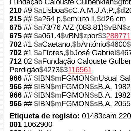
Fundação Calouste Gulbenkian
$g
fo
210
#9
$a
Lisboa
$c
C.A.M.J.A.P.,
$d
2
215
##
$a
264 p.
$c
muito il.
$d
26 cm
675
##
$a
73/76 A/Z (083.81)
$v
BN
$z
675
##
$a
061.4
$v
BN
$z
por
$3
288771
702
#1
$a
Caetano,
$b
António
$4
600
$
702
#1
$a
Flores,
$b
José Gabriel
$4
6
712
02
$a
Fundação Calouste Gulben
Perdigão
$4
273
$3
116561
966
##
$l
BN
$m
FGMON
$n
Usual Sal
966
##
$l
BN
$m
FGMON
$s
B.A. 1982
966
##
$l
BN
$m
FGMON
$s
B.A. 1982
966
##
$l
BN
$m
FGMON
$s
B.A. 2055
Etiqueta de registo:
01483cam 220
001
1062900