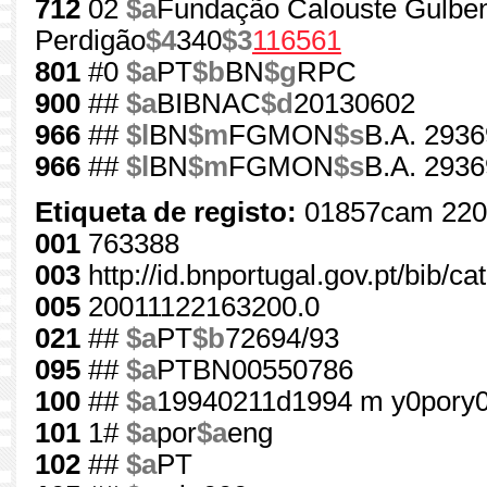
712
02
$a
Fundação Calouste Gulben
Perdigão
$4
340
$3
116561
801
#0
$a
PT
$b
BN
$g
RPC
900
##
$a
BIBNAC
$d
20130602
966
##
$l
BN
$m
FGMON
$s
B.A. 2936
966
##
$l
BN
$m
FGMON
$s
B.A. 2936
Etiqueta de registo:
01857cam 220
001
763388
003
http://id.bnportugal.gov.pt/bib/c
005
20011122163200.0
021
##
$a
PT
$b
72694/93
095
##
$a
PTBN00550786
100
##
$a
19940211d1994 m y0pory
101
1#
$a
por
$a
eng
102
##
$a
PT