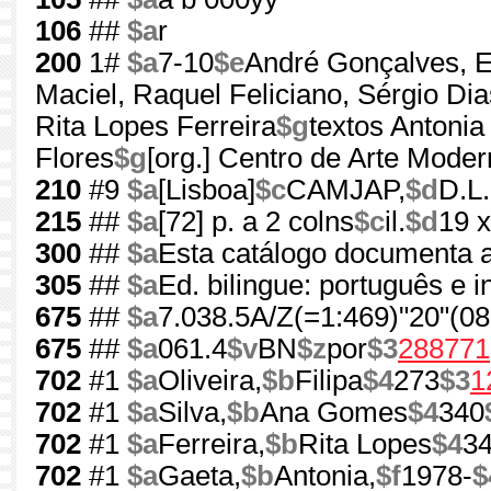
106
##
$a
r
200
1#
$a
7-10
$e
André Gonçalves, E
Maciel, Raquel Feliciano, Sérgio Dia
Rita Lopes Ferreira
$g
textos Antonia 
Flores
$g
[org.] Centro de Arte Mode
210
#9
$a
[Lisboa]
$c
CAMJAP,
$d
D.L
215
##
$a
[72] p. a 2 colns
$c
il.
$d
19 
300
##
$a
Esta catálogo documenta a
305
##
$a
Ed. bilingue: português e i
675
##
$a
7.038.5A/Z(=1:469)"20"(08
675
##
$a
061.4
$v
BN
$z
por
$3
288771
702
#1
$a
Oliveira,
$b
Filipa
$4
273
$3
1
702
#1
$a
Silva,
$b
Ana Gomes
$4
340
702
#1
$a
Ferreira,
$b
Rita Lopes
$4
3
702
#1
$a
Gaeta,
$b
Antonia,
$f
1978-
$