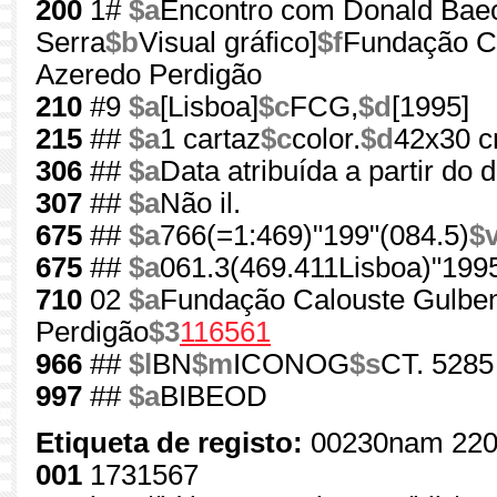
200
1#
$a
Encontro com Donald Baechl
Serra
$b
Visual gráfico]
$f
Fundação Ca
Azeredo Perdigão
210
#9
$a
[Lisboa]
$c
FCG,
$d
[1995]
215
##
$a
1 cartaz
$c
color.
$d
42x30 
306
##
$a
Data atribuída a partir do
307
##
$a
Não il.
675
##
$a
766(=1:469)"199"(084.5)
$
675
##
$a
061.3(469.411Lisboa)"1995
710
02
$a
Fundação Calouste Gulben
Perdigão
$3
116561
966
##
$l
BN
$m
ICONOG
$s
CT. 5285
997
##
$a
BIBEOD
Etiqueta de registo:
00230nam 220
001
1731567