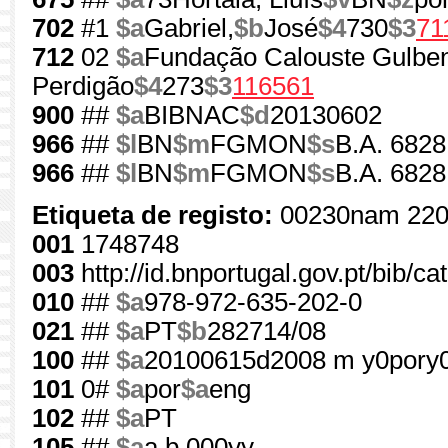
702
#1
$a
Gabriel,
$b
José
$4
730
$3
71
712
02
$a
Fundação Calouste Gulben
Perdigão
$4
273
$3
116561
900
##
$a
BIBNAC
$d
20130602
966
##
$l
BN
$m
FGMON
$s
B.A. 6828
966
##
$l
BN
$m
FGMON
$s
B.A. 6828
Etiqueta de registo:
00230nam 220
001
1748748
003
http://id.bnportugal.gov.pt/bib/c
010
##
$a
978-972-635-202-0
021
##
$a
PT
$b
282714/08
100
##
$a
20100615d2008 m y0pory
101
0#
$a
por
$a
eng
102
##
$a
PT
105
##
$a
a b 000yy