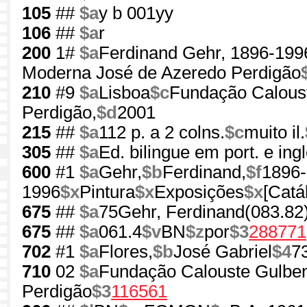
105
##
$a
y b 001yy
106
##
$a
r
200
1#
$a
Ferdinand Gehr, 1896-199
Moderna José de Azeredo Perdigão
210
#9
$a
Lisboa
$c
Fundação Caloust
Perdigão,
$d
2001
215
##
$a
112 p. a 2 colns.
$c
muito il.
305
##
$a
Ed. bilingue em port. e ing
600
#1
$a
Gehr,
$b
Ferdinand,
$f
1896-
1996
$x
Pintura
$x
Exposições
$x
[Catá
675
##
$a
75Gehr, Ferdinand(083.82
675
##
$a
061.4
$v
BN
$z
por
$3
288771
702
#1
$a
Flores,
$b
José Gabriel
$4
7
710
02
$a
Fundação Calouste Gulben
Perdigão
$3
116561