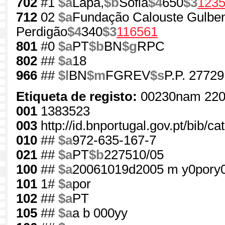
702
#1
$a
Lapa,
$b
Sofia
$4
650
$3
123
712
02
$a
Fundação Calouste Gulben
Perdigão
$4
340
$3
116561
801
#0
$a
PT
$b
BN
$g
RPC
802
##
$a
18
966
##
$l
BN
$m
FGREV
$s
P.P. 27729
Etiqueta de registo:
00230nam 220
001
1383523
003
http://id.bnportugal.gov.pt/bib/c
010
##
$a
972-635-167-7
021
##
$a
PT
$b
227510/05
100
##
$a
20061019d2005 m y0pory
101
1#
$a
por
102
##
$a
PT
105
##
$a
a b 000yy