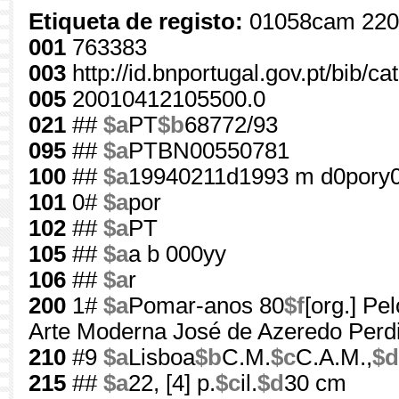
Etiqueta de registo:
01058cam 220
001
763383
003
http://id.bnportugal.gov.pt/bib/c
005
20010412105500.0
021
##
$a
PT
$b
68772/93
095
##
$a
PTBN00550781
100
##
$a
19940211d1993 m d0pory
101
0#
$a
por
102
##
$a
PT
105
##
$a
a b 000yy
106
##
$a
r
200
1#
$a
Pomar-anos 80
$f
[org.] Pe
Arte Moderna José de Azeredo Perd
210
#9
$a
Lisboa
$b
C.M.
$c
C.A.M.,
$d
215
##
$a
22, [4] p.
$c
il.
$d
30 cm